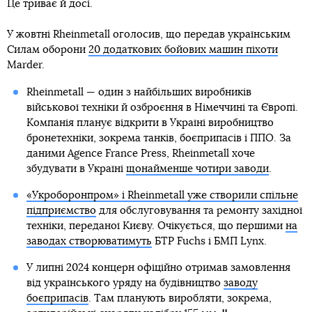
Це триває й досі.
У жовтні Rheinmetall оголосив, що передав українським
Силам оборони
20 додаткових бойових машин піхоти
Marder.
Rheinmetall — один з найбільших виробників
військової техніки й озброєння в Німеччині та Європі.
Компанія планує відкрити в Україні виробництво
бронетехніки, зокрема танків, боєприпасів і ППО. За
даними Agence France Press, Rheinmetall хоче
збудувати в Україні
щонайменше чотири заводи
.
«Укроборонпром» і Rheinmetall уже створили спільне
підприємство
для обслуговування та ремонту західної
техніки, переданої Києву. Очікується, що першими
на
заводах створюватимуть
БТР Fuchs і БМП Lynx.
У липні 2024 концерн офіційно отримав замовлення
від українського уряду на будівництво
заводу
боєприпасів
. Там планують виробляти, зокрема,