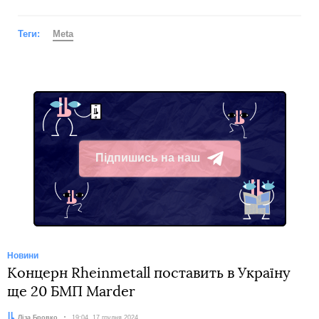
Теги:
Meta
Підпишись на наш
Telegram
Новини
Концерн Rheinmetall поставить в Україну
ще 20 БМП Marder
Автор:
Ліза Бровко
Дата:
19:04, 17 грудня 2024