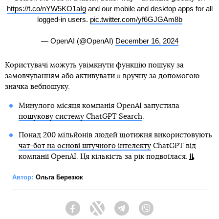
https://t.co/nYW5KO1aIg
and our mobile and desktop apps for all
logged-in users.
pic.twitter.com/yf6GJGAm8b
— OpenAI (@OpenAI)
December 16, 2024
Користувачі можуть увімкнути функцію пошуку за
замовчуванням або активувати її вручну за допомогою
значка вебпошуку.
Минулого місяця компанія OpenAI запустила
пошукову систему ChatGPT Search
.
Понад 200 мільйонів людей щотижня використовують
чат-бот на основі штучного інтелекту
ChatGPT від
компанії OpenAI. Ця кількість за рік подвоїлася.
Автор:
Ольга Березюк
Facebook
Twitter
Telegram
Viber