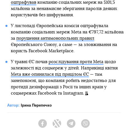
оштрафував
компанію соціальних мереж на $101,5
мільйона за ненавмисне зберігання паролів деяких
користувачів без шифрування.
У листопаді Європейська комісія оштрафувала
компанію соціальних мереж Meta на €797,72 мільйона
за
порушення антимонопольних правил
Європейського Союзу, а саме — за зловживання на
користь Facebook Marketplace.
У травні ЄС почав
розслідування проти Meta
щодо
залежності від соцмереж у дітей. Наприкінці квітня
Meta вже опинилася під прицілом ЄС
— там
занепокоєні, що компанія робить недостатньо для
протидії дезінформації з Росії та інших країн у
соцмережах Facebook та Instagram.
Автор:
Ірина Перепечко
Facebook
Twitter
Telegram
Viber