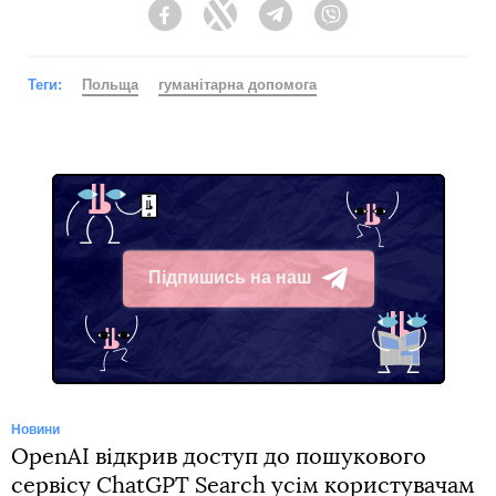
Facebook
Twitter
Telegram
Viber
Теги:
Польща
гуманітарна допомога
Підпишись на наш
Telegram
Новини
OpenAI відкрив доступ до пошукового
сервісу ChatGPT Search усім користувачам