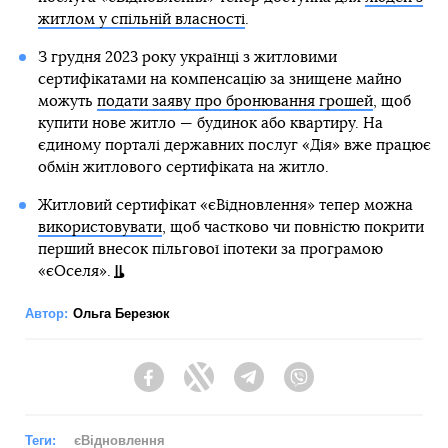
житлом у спільній власності
.
З грудня 2023 року українці з житловими
сертифікатами на компенсацію за знищене майно
можуть
подати заяву про бронювання грошей
, щоб
купити нове житло — будинок або квартиру. На
єдиному порталі державних послуг «Дія» вже працює
обмін житлового сертифіката на житло.
Житловий сертифікат «єВідновлення» тепер можна
використовувати
, щоб частково чи повністю покрити
перший внесок пільгової іпотеки за програмою
«єОселя».
Автор:
Ольга Березюк
Facebook
Twitter
Telegram
Viber
Теги:
єВідновлення