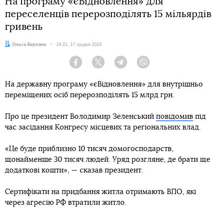
На програму «єВідновлення» для
переселенців перерозподілять 15 мільярдів
гривень
Автор:
Ольга Березюк
Дата:
18:21, 17 грудня 2024
Facebook
Twitter
Telegram
Viber
На державну програму «єВідновлення» для внутрішньо
переміщених осіб перерозподілять 15 млрд грн.
Про це президент Володимир Зеленський
повідомив
під
час засідання Конгресу місцевих та регіональних влад.
«Це буде приблизно 10 тисяч домогосподарств,
щонайменше 30 тисяч людей. Уряд розгляне, де брати ще
додаткові кошти», — сказав президент.
Сертифікати на придбання житла отримають ВПО, які
через агресію РФ втратили житло.