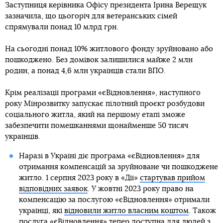
Заступниця керівника Офісу президента Ірина Верещук
зазначила, що цьогоріч для ветеранських сімей
спрямували понад 10 млрд грн.
На сьогодні понад 10% житлового фонду зруйновано або
пошкоджено. Без домівок залишилися майже 2 млн
родин, а понад 4,6 млн українців стали ВПО.
Крім реалізації програми «єВідновлення», наступного
року Мінрозвитку запускає пілотний проєкт розбудови
соціального житла, який на першому етапі зможе
забезпечити помешканнями щонайменше 50 тисяч
українців.
Наразі в Україні діє програма «єВідновлення» для
отримання компенсацій за зруйноване чи пошкоджене
житло. 1 серпня 2023 року в «Дії»
стартував прийом
відповідних заявок
. У жовтні 2023 року право на
компенсацію за послугою «єВідновлення» отримали
українці, які
відновили житло власним коштом
. Також
послуга «єВідновлення» тепер доступна для
людей з