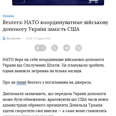
Новини
Reuters: НАТО координуватиме військову
допомогу Україні замість США
Автор:
Ліза Бровко
Дата:
18:49, 17 грудня 2024
2
Facebook
Twitter
Telegram
Viber
НАТО бере на себе координацію військової допомоги
Україні від Сполучених Штатів. Це планували зробити,
однак виникла затримка на кілька місяців.
Про це
пише
Reuters з посиланням на джерела.
Дипломати зазначають, що передача Україні допомоги
може бути обмеженою, враховуючи що США часів нової
адміністрації обраного президента Дональда Трампа
здатні скоротити свої внески — а саме вони становлять