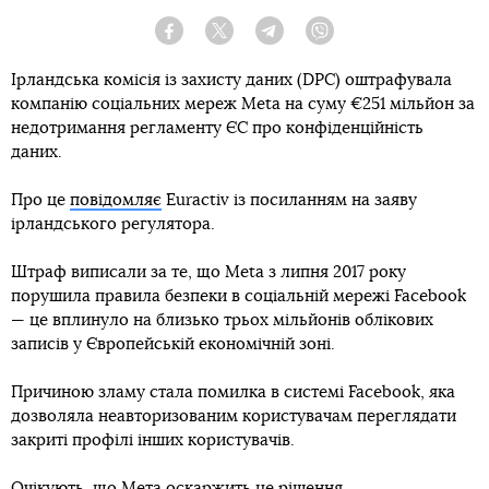
Facebook
Twitter
Telegram
Viber
Ірландська комісія із захисту даних (DPC) оштрафувала
компанію соціальних мереж Meta на суму €251 мільйон за
недотримання регламенту ЄС про конфіденційність
даних.
Про це
повідомляє
Euractiv із посиланням на заяву
ірландського регулятора.
Штраф виписали за те, що Meta з липня 2017 року
порушила правила безпеки в соціальній мережі Facebook
— це вплинуло на близько трьох мільйонів облікових
записів у Європейській економічній зоні.
Причиною зламу стала помилка в системі Facebook, яка
дозволяла неавторизованим користувачам переглядати
закриті профілі інших користувачів.
Очікують, що Мета оскаржить це рішення.