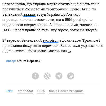
наголошував, що Україна відстоюватиме цілісність та не
поступиться Росії своїми територіями. Щодо НАТО, то
Зеленський
вважає
вступ України до Альянсу
справедливою «платою» за те, що в 1996 році країна
віддала всю ядерну зброю. За його словами, членство в
НАТО наразі краще за будь-яку зброю, зокрема ядерну.
27 вересня Зеленський
зустрівся
з Дональдом Трампом і
представив йому план перемоги. За словами українського
лідера, зустріч була дуже змістовною.
Автор:
Ольга Березюк
Facebook
Twitter
Telegram
Viber
Теги:
Кіт Келлог
США
війна Росії з Україною