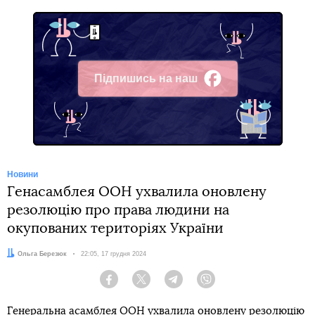
Підпишись на наш
Facebook
Новини
Генасамблея ООН ухвалила оновлену
резолюцію про права людини на
окупованих територіях України
Автор:
Ольга Березюк
Дата:
22:05, 17 грудня 2024
Facebook
Twitter
Telegram
Viber
Генеральна асамблея ООН ухвалила оновлену резолюцію