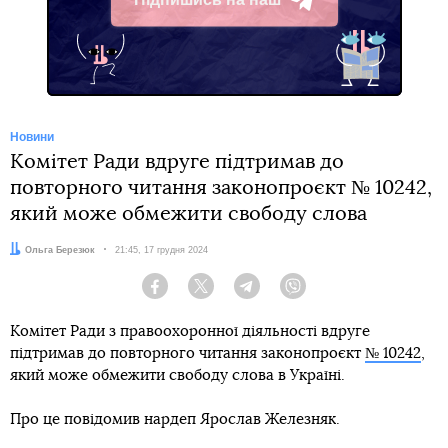
Telegram
Новини
Комітет Ради вдруге підтримав до
повторного читання законопроєкт № 10242,
який може обмежити свободу слова
Автор:
Ольга Березюк
Дата:
21:45, 17 грудня 2024
Facebook
Twitter
Telegram
Viber
Комітет Ради з правоохоронної діяльності вдруге
підтримав до повторного читання законопроєкт
№ 10242
,
який може обмежити свободу слова в Україні.
Про це повідомив нардеп Ярослав Железняк.