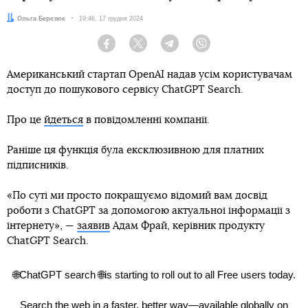
Автор:
Ольга Березюк
Дата:
19:46, 17 грудня 2024
Facebook
Twitter
Telegram
Viber
Американський стартап OpenAI надав усім користувачам
доступ до пошукового сервісу ChatGPT Search.
Про це
йдеться
в повідомленні компанії.
Раніше ця функція була ексклюзивною для платних
підписників.
«По суті ми просто покращуємо відомий вам досвід
роботи з ChatGPT за допомогою актуальної інформації з
інтернету», —
заявив
Адам Фрай, керівник продукту
ChatGPT Search.
🌐ChatGPT search 🌐is starting to roll out to all Free users today.
Search the web in a faster, better way—available globally on