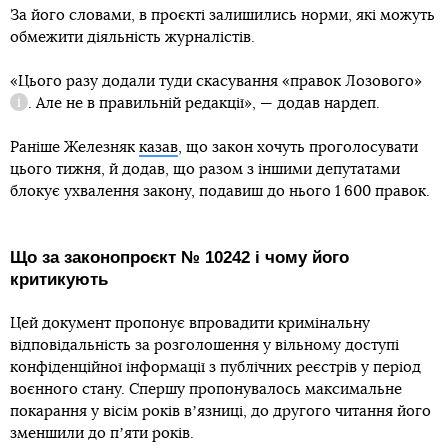
За його словами, в проєкті залишились норми, які можуть
обмежити діяльність журналістів.
скасували у грудні
2023-го
«Цього разу додали туди скасування
«правок Лозового»
. Але не в правильній редакції», — додав нардеп.
Довідка
Раніше Железняк
казав
, що закон хочуть проголосувати
цього тижня, й додав, що разом з іншими депутатами
блокує ухвалення закону, подавиш до нього 1 600 правок.
Що за законопроєкт № 10242 і чому його
критикують
Цей документ пропонує впровадити кримінальну
відповідальність за розголошення у вільному доступі
конфіденційної інформації з публічних реєстрів у період
воєнного стану. Спершу пропонувалось максимальне
покарання у вісім років вʼязниці, до другого читання його
зменшили до пʼяти років.