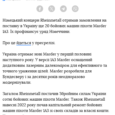
Facebook
Twitter
Telegram
Viber
Німецький концерн Rheinmetall отримав замовлення на
поставку в Україну ще 20 бойових машин піхоти Marder
1A3. Їх профінансує уряд Німеччини.
Про це
йдеться
у пресрелізі.
Україна отримає нові Marder у першій половині
наступного року. У версії 1A3 Marder оснащений
додатковим лазерним далекоміром для ефективного та
точного ураження цілей. Marder розробили для
Бундесверу і за десятки років неодноразово
модернізували.
Загалом Rheinmetall постачив Збройним силам України
сотні бойових машин піхоти Marder. Також Rheinmetall
навесні 2022 року почав капітальний ремонт бойових
машин піхоти Marder 1A3 зі своїх складів за власні кошти.