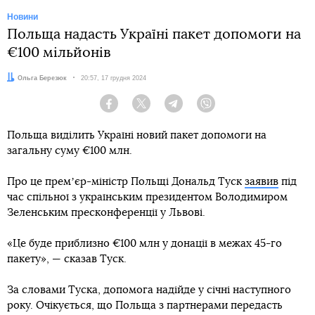
Новини
Польща надасть Україні пакет допомоги на
€100 мільйонів
Автор:
Ольга Березюк
Дата:
20:57, 17 грудня 2024
Facebook
Twitter
Telegram
Viber
Польща виділить Україні новий пакет допомоги на
загальну суму €100 млн.
Про це премʼєр-міністр Польщі Дональд Туск
заявив
під
час спільної з українським президентом Володимиром
Зеленським пресконференції у Львові.
«Це буде приблизно €100 млн у донації в межах 45-го
пакету», — сказав Туск.
За словами Туска, допомога надійде у січні наступного
року. Очікується, що Польща з партнерами передасть