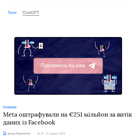
Теги:
ChatGPT
Підпишись на наш
Telegram
Новини
Meta оштрафували на €251 мільйон за витік
даних із Facebook
Автор:
Ірина Перепечко
Дата:
19:37, 17 грудня 2024