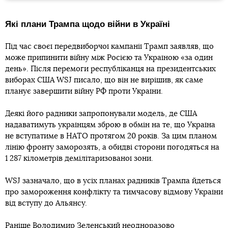
Які плани Трампа щодо війни в Україні
Під час своєї передвиборчої кампанії Трамп заявляв, що
може припинити війну між Росією та Україною «за один
день». Після перемоги республіканця на президентських
виборах США WSJ писало, що він не вирішив, як саме
планує завершити війну РФ проти України.
Деякі його радники запропонували модель, де США
надаватимуть українцям зброю в обмін на те, що Україна
не вступатиме в НАТО протягом 20 років. За цим планом
лінію фронту заморозять, а обидві сторони погодяться на
1 287 кілометрів демілітаризованої зони.
WSJ зазначало, що в усіх планах радників Трампа йдеться
про замороження конфлікту та тимчасову відмову України
від вступу до Альянсу.
Раніше Володимир Зеленський неодноразово