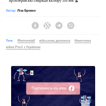
артилерійські снаряди калібру 155 мм.
Автор:
Ліза Бровко
Facebook
Twitter
Telegram
Viber
Теги:
Rheinmetall
військова допомога
Німеччина
війна Росії з Україною
Підпишись на наш
Facebook