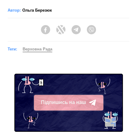
Автор:
Ольга Березюк
Facebook
Twitter
Telegram
Viber
Теги:
Верховна Рада
Підпишись на наш
Telegram