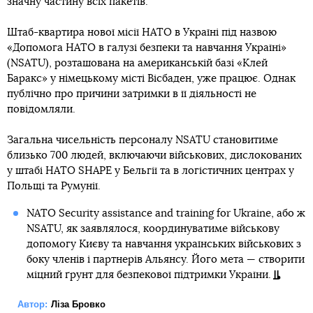
значну частину всіх пакетів.
Штаб-квартира нової місії НАТО в Україні під назвою
«Допомога НАТО в галузі безпеки та навчання Україні»
(NSATU), розташована на американській базі «Клей
Баракс» у німецькому місті Вісбаден, уже працює. Однак
публічно про причини затримки в її діяльності не
повідомляли.
Загальна чисельність персоналу NSATU становитиме
близько 700 людей, включаючи військових, дислокованих
у штабі НАТО SHAPE у Бельгії та в логістичних центрах у
Польщі та Румунії.
NATO Security assistance and training for Ukraine, або ж
NSATU, як заявлялося, координуватиме військову
допомогу Києву та навчання українських військових з
боку членів і партнерів Альянсу. Його мета — створити
міцний ґрунт для безпекової підтримки України.
Автор:
Ліза Бровко