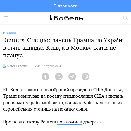
Підтримати
Facebook
Telegram
Twitter
Instagram
Меню
По
по
сай
Новини
Reuters: Спецпосланець Трампа по Україні
в січні відвідає Київ, а в Москву їхати не
планує
Автор:
Ольга Березюк
Дата:
22:46, 17 грудня 2024
Facebook
Twitter
Telegram
Viber
Кіт Келлог, якого новообраний президент США Дональд
Трамп номінував на посаду спецпосланця США з питань
російсько-української війни, відвідає Київ і кілька інших
європейських столиць на початку січня.
Про це агентству Reuters
повідомили
джерела.