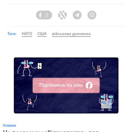
2
Facebook
Twitter
Telegram
Viber
Теги:
НАТО
США
військова допомога
Підпишись на наш
Facebook
Новини