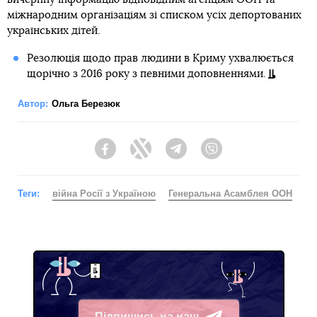
міжнародним організаціям зі списком усіх депортованих
українських дітей.
Резолюція щодо прав людини в Криму ухвалюється
щорічно з 2016 року з певними доповненнями.
Автор:
Ольга Березюк
Facebook
Twitter
Telegram
Viber
Теги:
війна Росії з Україною
Генеральна Асамблея ООН
Підпишись на наш