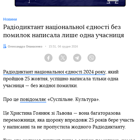
Новини
Радіодиктант національної єдності без
помилок написала лише одна учасниця
Автор:
Олександра Опанасенко
Дата:
15:51, 04 грудня 2024
Facebook
Twitter
Telegram
Viber
Радіодиктант національної єдності 2024 року
, який
пройшов 25 жовтня, успішно написала тільки одна
учасниця — без жодної помилки.
Про це
повідомляє
«Суспільне. Культура».
Це Христина Гоянюк зі Львова — вона багаторазова
переможниця, яка щороку впродовж 25 років бере участь
у написанні та не пропустила жодного Радіодиктанту.