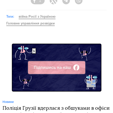
1
Facebook
Twitter
Telegram
Viber
Теги:
війна Росії з Україною
Головне управління розвідки
Підпишись на наш
Facebook
Новини
Поліція Грузії вдерлася з обшуками в офіси