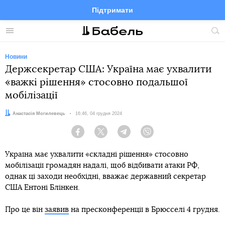
Підтримати
Facebook
Telegram
Twitter
Instagram
Меню
По
по
сай
Новини
Держсекретар США: Україна має ухвалити
«важкі рішення» стосовно подальшої
мобілізації
Автор:
Анастасія Могилевець
Дата:
16:46, 04 грудня 2024
Facebook
Twitter
Telegram
Viber
Україна має ухвалити «складні рішення» стосовно
мобілізації громадян надалі, щоб відбивати атаки РФ,
однак ці заходи необхідні, вважає державний секретар
США Ентоні Блінкен.
Про це він
заявив
на пресконференції в Брюсселі 4 грудня.