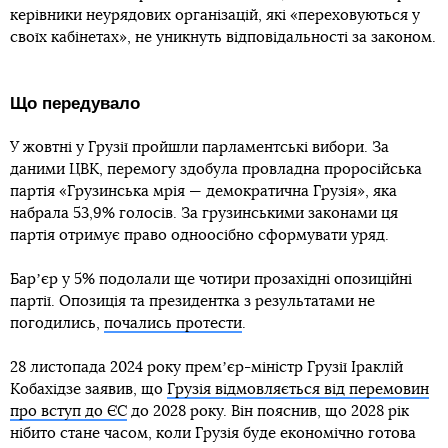
керівники неурядових організацій, які «переховуються у
своїх кабінетах», не уникнуть відповідальності за законом.
Що передувало
У жовтні у Грузії пройшли парламентські вибори. За
даними ЦВК, перемогу здобула провладна проросійська
партія «Грузинська мрія — демократична Грузія», яка
набрала 53,9% голосів. За грузинськими законами ця
партія отримує право одноосібно сформувати уряд.
Барʼєр у 5% подолали ще чотири прозахідні опозиційні
партії. Опозиція та президентка з результатами не
погодились,
почались протести
.
28 листопада 2024 року премʼєр-міністр Грузії Іраклій
Кобахідзе заявив, що
Грузія відмовляється від перемовин
про вступ до ЄС
до 2028 року. Він пояснив, що 2028 рік
нібито стане часом, коли Грузія буде економічно готова