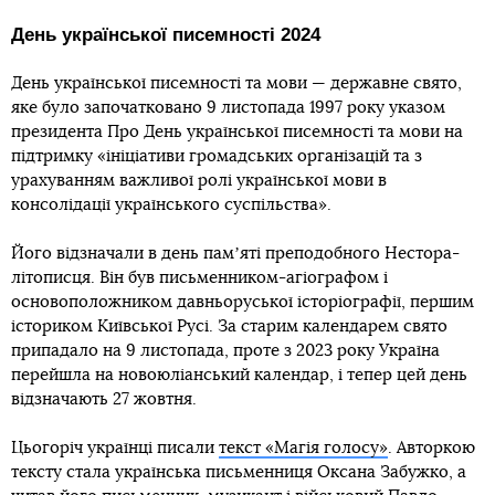
День української писемності 2024
День української писемності та мови — державне свято,
яке було започатковано 9 листопада 1997 року указом
президента Про День української писемності та мови на
підтримку «ініціативи громадських організацій та з
урахуванням важливої ролі української мови в
консолідації українського суспільства».
Його відзначали в день памʼяті преподобного Нестора-
літописця. Він був письменником-агіографом і
основоположником давньоруської історіографії, першим
істориком Київської Русі. За старим календарем свято
припадало на 9 листопада, проте з 2023 року Україна
перейшла на новоюліанський календар, і тепер цей день
відзначають 27 жовтня.
Цьогоріч українці писали
текст «Магія голосу»
. Авторкою
тексту стала українська письменниця Оксана Забужко, а