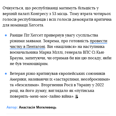
Очікується, що республіканці матимуть більшість у
верхній палаті Конгресу з 53 місць. Тому втрата чотирьох
голосів республіканців і всіх голосів демократів критична
для номінації Хегсета.
Раніше Піт Хегсет привернув увагу суспільства
різкими заявами. Зокрема, про готовність
провести
чистку в Пентагоні
. Він «націлився» на наступника
воєначальника Марка Міллі, генерала ВПС Сі Кью
Брауна, запитуючи, чи отримав би він цю посаду, якби
не був темношкірим.
Ветеран різко критикував європейських союзників
Америки, називаючи їх «застарілими, неозброєними»
та «безсилими». Вторгнення Росії в Україну у 2022
році, на його думку, виглядало як «путінська
поверніть-мені-моє-лайно війна».
Автор:
Анастасія Могилевець