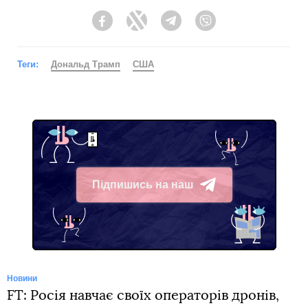
Facebook
Twitter
Telegram
Viber
Теги:
Дональд Трамп
США
Підпишись на наш
Telegram
Новини
FT: Росія навчає своїх операторів дронів,