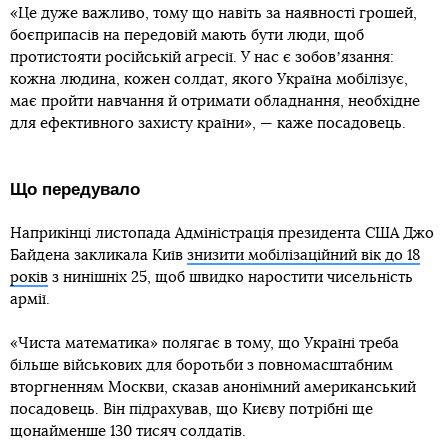
«Це дуже важливо, тому що навіть за наявності грошей,
боєприпасів на передовій мають бути люди, щоб
протистояти російській агресії. У нас є зобовʼязання:
кожна людина, кожен солдат, якого Україна мобілізує,
має пройти навчання й отримати обладнання, необхідне
для ефективного захисту країни», — каже посадовець.
Що передувало
Наприкінці листопада Адміністрація президента США Джо
Байдена закликала Київ
знизити мобілізаційний вік до 18
років
з нинішніх 25, щоб швидко наростити чисельність
армії.
«Чиста математика» полягає в тому, що Україні треба
більше військових для боротьби з повномасштабним
вторгненням Москви, сказав анонімний американський
посадовець. Він підрахував, що Києву потрібні ще
щонайменше 130 тисяч солдатів.