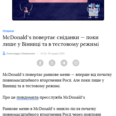
Новини
McDonaldʼs повертає сніданки — поки
лише у Вінниці та в тестовому режимі
Автор:
Олександра Опанасенко
Дата:
14:10, 04 грудня 2024
Facebook
Twitter
Telegram
Viber
McDonaldʼs повертає ранкове меню — вперше від початку
повномасштабного вторгнення Росії. Але поки лише у
Вінниці та в тестовому режимі.
Про це
повідомила
пресслужба McDonaldʼs.
Ранкове меню в McDonaldʼs зникло після початку
повномасштабного вторгнення Росії через повітряні