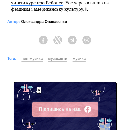
читати курс про Бейонсе
. Усе через її вплив на
фемінізм і американську культуру.
Автор:
Олександра Опанасенко
Facebook
Twitter
Telegram
Viber
Теги:
поп-музика
музиканти
музика
Підпишись на наш
Facebook