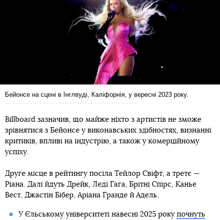
Бейонсе на сцені в Інглвуді, Каліфорнія, у вересні 2023 року.
Billboard зазначив, що майже ніхто з артистів не зможе
зрівнятися з Бейонсе у виконавських здібностях, визнанні
критиків, впливі на індустрію, а також у комерційному
успіху.
Друге місце в рейтингу посіла Тейлор Свіфт, а третє —
Ріана. Далі йдуть Дрейк, Леді Гага, Брітні Спірс, Канье
Вест, Джастін Бібер, Аріана Гранде й Адель.
У Єльському університеті навесні 2025 року
почнуть