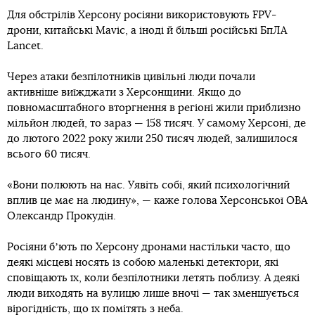
Для обстрілів Херсону росіяни використовують FPV-
дрони, китайські Mavic, а іноді й більші російські БпЛА
Lancet.
Через атаки безпілотників цивільні люди почали
активніше виїжджати з Херсонщини. Якщо до
повномасштабного вторгнення в регіоні жили приблизно
мільйон людей, то зараз — 158 тисяч. У самому Херсоні, де
до лютого 2022 року жили 250 тисяч людей, залишилося
всього 60 тисяч.
«Вони полюють на нас. Уявіть собі, який психологічний
вплив це має на людину», — каже голова Херсонської ОВА
Олександр Прокудін.
Росіяни бʼють по Херсону дронами настільки часто, що
деякі місцеві носять із собою маленькі детектори, які
сповіщають їх, коли безпілотники летять поблизу. А деякі
люди виходять на вулицю лише вночі — так зменшується
вірогідність, що їх помітять з неба.