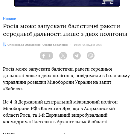
Новини
Росія може запускати балістичні ракети
середньої дальності лише з двох полігонів
Автори:
Олександра Опанасенко
,
Оксана Коваленко
Дата:
16:36, 04 грудня 2024
1
Facebook
Twitter
Telegram
Viber
Росія може запускати балістичні ракети середньої
дальності лише з двох полігонів, повідомили в Головному
управлінні розвідки Міноборони України на запит
«Бабеля».
Це 4-й Державний центральний міжвидовий полігон
Міноборони РФ «Капустин Яр», що в Астраханській
області Росії, та 1-й Державний випробувальний
космодром «Плесецк» в Архангельській області.