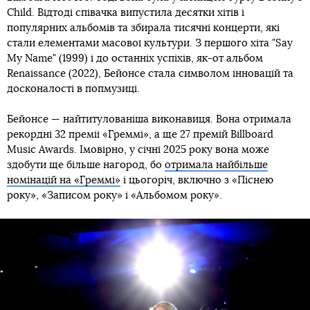
Child. Відтоді співачка випустила десятки хітів і
популярних альбомів та збирала тисячні концерти, які
стали елементами масової культури. З першого хіта "Say
My Name" (1999) і до останніх успіхів, як-от альбом
Renaissance (2022), Бейонсе стала символом інновацій та
досконалості в попмузиці.
Бейонсе — найтитулованіша виконавиця. Вона отримала
рекордні 32 премії «Греммі», а ще 27 премій Billboard
Music Awards. Імовірно, у січні 2025 року вона може
здобути ще більше нагород, бо
отримала найбільше
номінацій на «Греммі»
і цьогоріч, включно з «Піснею
року», «Записом року» і «Альбомом року».