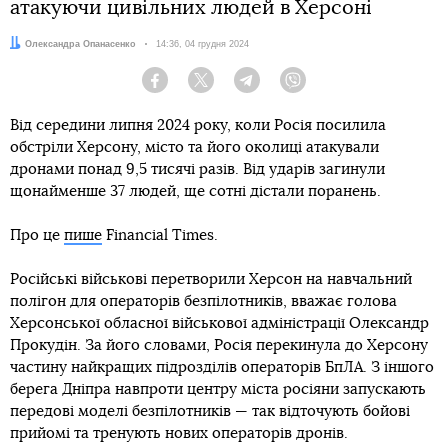
атакуючи цивільних людей в Херсоні
Автор:
Олександра Опанасенко
Дата:
14:36, 04 грудня 2024
Facebook
Twitter
Telegram
Viber
Від середини липня 2024 року, коли Росія посилила
обстріли Херсону, місто та його околиці атакували
дронами понад 9,5 тисячі разів. Від ударів загинули
щонайменше 37 людей, ще сотні дістали поранень.
Про це
пише
Financial Times.
Російські військові перетворили Херсон на навчальний
полігон для операторів безпілотників, вважає голова
Херсонської обласної військової адміністрації Олександр
Прокудін. За його словами, Росія перекинула до Херсону
частину найкращих підрозділів операторів БпЛА. З іншого
берега Дніпра навпроти центру міста росіяни запускають
передові моделі безпілотників — так відточують бойові
прийомі та тренують нових операторів дронів.