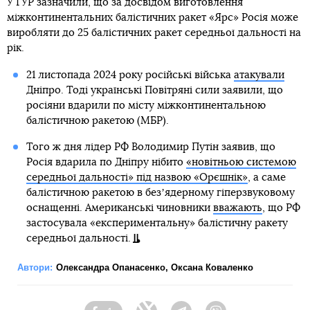
У ГУР зазначили, що за досвідом виготовлення
міжконтинентальних балістичних ракет «Ярс» Росія може
виробляти до 25 балістичних ракет середньої дальності на
рік.
21 листопада 2024 року російські війська
атакували
Дніпро. Тоді українські Повітряні сили заявили, що
росіяни вдарили по місту міжконтинентальною
балістичною ракетою (МБР).
Того ж дня лідер РФ Володимир Путін заявив, що
Росія вдарила по Дніпру нібито
«новітньою системою
середньої дальності» під назвою «Орєшнік»
, а саме
балістичною ракетою в безʼядерному гіперзвуковому
оснащенні. Американські чиновники
вважають
, що РФ
застосувала «експериментальну» балістичну ракету
середньої дальності.
Автори:
Олександра Опанасенко
,
Оксана Коваленко