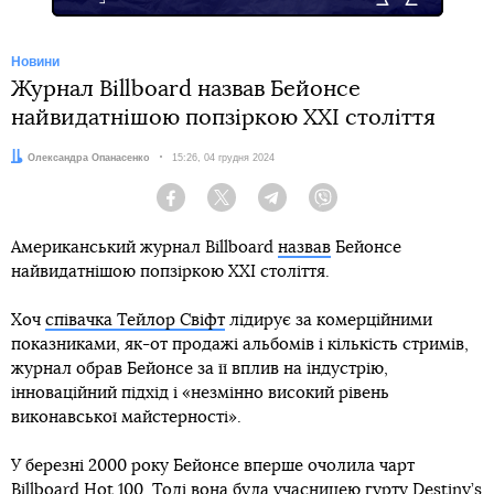
Новини
Журнал Billboard назвав Бейонсе
найвидатнішою попзіркою ХХІ століття
Автор:
Олександра Опанасенко
Дата:
15:26, 04 грудня 2024
Facebook
Twitter
Telegram
Viber
Американський журнал Billboard
назвав
Бейонсе
найвидатнішою попзіркою ХХІ століття.
Хоч
співачка Тейлор Свіфт
лідирує за комерційними
показниками, як-от продажі альбомів і кількість стримів,
журнал обрав Бейонсе за її вплив на індустрію,
інноваційний підхід і «незмінно високий рівень
виконавської майстерності».
У березні 2000 року Бейонсе вперше очолила чарт
Billboard Hot 100. Тоді вона була учасницею гурту Destiny’s