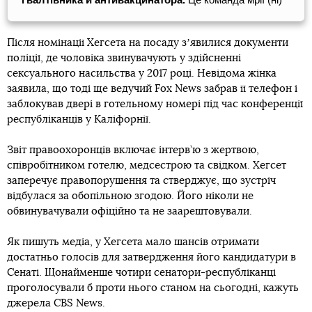
Після номінації Хегсета на посаду зʼявилися документи
поліції, де чоловіка звинувачують у здійсненні
сексуального насильства у 2017 році. Невідома жінка
заявила, що тоді ще ведучий Fox News забрав її телефон і
заблокував двері в готельному номері під час конференції
республіканців у Каліфорнії.
Звіт правоохоронців включає інтерв’ю з жертвою,
співробітником готелю, медсестрою та свідком. Хегсет
заперечує правопорушення та стверджує, що зустріч
відбулася за обопільною згодою. Його ніколи не
обвинувачували офіційно та не заарештовували.
Як пишуть медіа, у Хегсета мало шансів отримати
достатньо голосів для затвердження його кандидатури в
Сенаті. Щонайменше чотири сенатори-республіканці
проголосували б проти нього станом на сьогодні, кажуть
джерела CBS News.