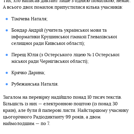
Тих, хто написав диктант лише з однією помилкою, немає.
А всього двох помилок припустилися кілька учасників:
Тімічева Наталя;
Бондар Андрій (учитель української мови та
інформатики Крушинської гімназії Глевахівської
селищної ради Київської області);
Перещ Юлія (з Остерського ліцею № 1 Остерської
міської ради Чернігівської області);
Крячко Дарина;
Рубежанська Наталія.
Загалом на перевірку надійшло понад 10 тисяч текстів.
Більшість із них — електронною поштою (із понад 30
країн), але були й паперові листи. Найстаршому учаснику
цьогорічного Радіодиктанту 99 років, а двом
наймолодшим — по 7.