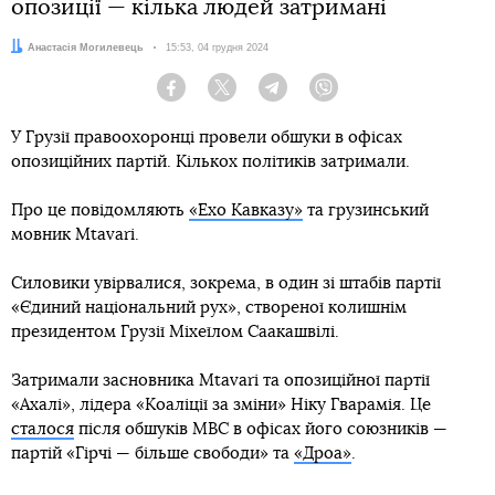
опозиції — кілька людей затримані
Автор:
Анастасія Могилевець
Дата:
15:53, 04 грудня 2024
Facebook
Twitter
Telegram
Viber
У Грузії правоохоронці провели обшуки в офісах
опозиційних партій. Кількох політиків затримали.
Про це повідомляють
«Ехо Кавказу»
та грузинський
мовник Mtavari.
Силовики увірвалися, зокрема, в один зі штабів партії
«Єдиний національний рух», створеної колишнім
президентом Грузії Міхеїлом Саакашвілі.
Затримали засновника Mtavari та опозиційної партії
«Ахалі», лідера «Коаліції за зміни» Ніку Гварамія. Це
сталося
після обшуків МВС в офісах його союзників —
партій «Гірчі — більше свободи» та
«Дроа»
.