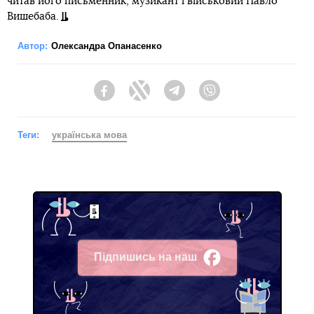
читав його письменник, музикант і військовий Павло
Вишебаба.
Автор:
Олександра Опанасенко
Facebook
Twitter
Telegram
Viber
Теги:
українська мова
Підпишись на наш
Facebook