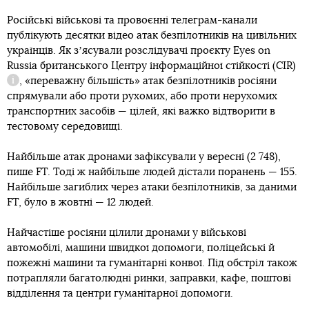
Російські військові та провоєнні телеграм-канали
публікують десятки відео атак безпілотників на цивільних
українців. Як зʼясували розслідувачі проєкту Eyes on
Russia британського
Центру інформаційної стійкості (CIR)
, «переважну більшість» атак безпілотників росіяни
Довідка
спрямували або проти рухомих, або проти нерухомих
транспортних засобів — цілей, які важко відтворити в
тестовому середовищі.
Найбільше атак дронами зафіксували у вересні (2 748),
пише FT. Тоді ж найбільше людей дістали поранень — 155.
Найбільше загиблих через атаки безпілотників, за даними
FT, було в жовтні — 12 людей.
Найчастіше росіяни цілили дронами у військові
автомобілі, машини швидкої допомоги, поліцейські й
пожежні машини та гуманітарні конвої. Під обстріл також
потрапляли багатолюдні ринки, заправки, кафе, поштові
відділення та центри гуманітарної допомоги.