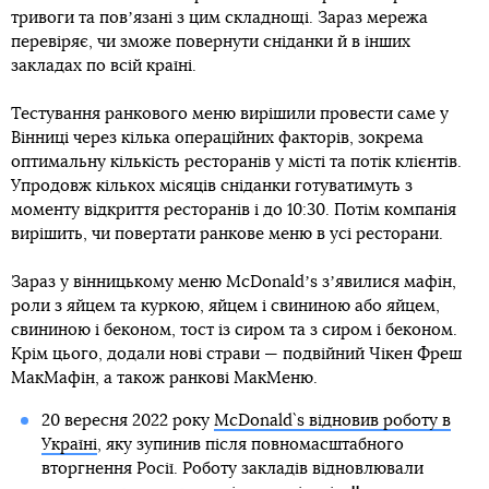
тривоги та повʼязані з цим складнощі. Зараз мережа
перевіряє, чи зможе повернути сніданки й в інших
закладах по всій країні.
Тестування ранкового меню вирішили провести саме у
Вінниці через кілька операційних факторів, зокрема
оптимальну кількість ресторанів у місті та потік клієнтів.
Упродовж кількох місяців сніданки готуватимуть з
моменту відкриття ресторанів і до 10:30. Потім компанія
вирішить, чи повертати ранкове меню в усі ресторани.
Зараз у вінницькому меню McDonaldʼs зʼявилися мафін,
роли з яйцем та куркою, яйцем і свининою або яйцем,
свининою і беконом, тост із сиром та з сиром і беконом.
Крім цього, додали нові страви — подвійний Чікен Фреш
МакМафін, а також ранкові МакМеню.
20 вересня 2022 року
McDonald`s відновив роботу в
Україні
, яку зупинив після повномасштабного
вторгнення Росії. Роботу закладів відновлювали