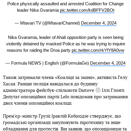
Police physically assaulted and arrested Coalition for Change
leader Nika Gvaramia
pic.twitter.com/kdBFFV2BOt
— Mtavari TV (@MtavariChannel)
December 4, 2024
Nika Gvaramia, leader of Ahali opposition party is seen being
violently detained by masked Police as he was trying to inquire
reasons for raiding the Droa party
pic.twitter.com/rkYfY8A0vw
— Formula NEWS | English (@FormulaGe)
December 4, 2024
Також затримали члена «Коаліції за зміни», активіста Гелу
Хасая. Раніше поліція навідалася до будинку
адміністратора фейсбук-спільноти
Daitove
Іллі Глонті.
Довідка
Депутат опозиційної партії Lelo повідомив про затримання
двох членів опозиційної коаліції.
Прем’єр-міністр Грузії Іраклій Кобахідзе стверджує, що
громадські організації закуповують піротехніку та інше
обладнання для протестів. Він заявив, що опозиціонери та