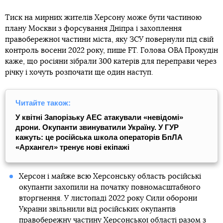
Тиск на мирних жителів Херсону може бути частиною
плану Москви з форсування Дніпра і захоплення
правобережної частини міста, яку ЗСУ повернули під свій
контроль восени 2022 року, пише FT. Голова ОВА Прокудін
каже, що росіяни зібрали 300 катерів для переправи через
річку і хочуть розпочати ще один наступ.
Читайте також:
У квітні Запорізьку АЕС атакували «невідомі»
дрони. Окупанти звинуватили Україну. У ГУР
кажуть: це російська школа операторів БпЛА
«Архангел» тренує нові екіпажі
Херсон і майже всю Херсонську область російські
окупанти захопили на початку повномасштабного
вторгнення. У листопаді 2022 року Сили оборони
України звільнили від російських окупантів
правобережну частину Херсонської області разом з