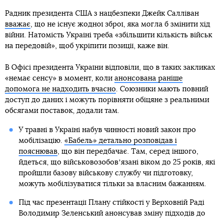
Радник президента США з нацбезпеки Джейк Салліван
вважає
, що не існує жодної зброї, яка могла б змінити хід
війни. Натомість Україні треба «збільшити кількість військ
на передовій», щоб укріпити позиції, каже він.
В Офісі президента України відповіли, що в таких закликах
«немає сенсу» в момент, коли
анонсована раніше
допомога не надходить вчасно
. Союзники мають повний
доступ до даних і можуть порівняти обіцяне з реальними
обсягами поставок, додали там.
У травні в Україні набув чинності новий закон про
мобілізацію.
«Бабель» детально розповідав і
пояснював
, що він передбачає. Там, серед іншого,
йдеться, що військовозобовʼязані віком до 25 років, які
пройшли базову військову службу чи підготовку,
можуть мобілізуватися тільки за власним бажанням.
Під час презентації Плану стійкості у Верховній Раді
Володимир Зеленський анонсував зміну підходів до