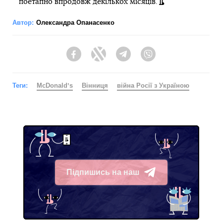
поетапно впродовж декількох місяців.
Автор:
Олександра Опанасенко
Facebook
Twitter
Telegram
Viber
Теги:
McDonaldʼs
Вінниця
війна Росії з Україною
Підпишись на наш
Telegram