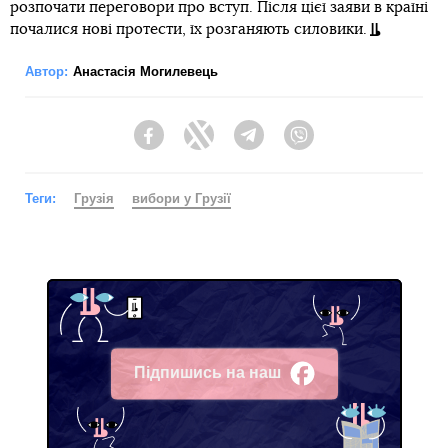
розпочати переговори про вступ. Після цієї заяви в країні
почалися нові протести, їх розганяють силовики.
Автор:
Анастасія Могилевець
Facebook
Twitter
Telegram
Viber
Теги:
Грузія
вибори у Грузії
Підпишись на наш
Facebook