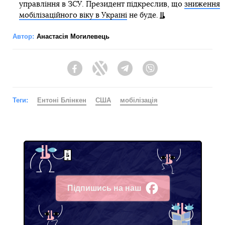
управління в ЗСУ. Президент підкреслив, що
зниження
мобілізаційного віку в Україні
не буде.
Автор:
Анастасія Могилевець
Facebook
Twitter
Telegram
Viber
Теги:
Ентоні Блінкен
США
мобілізація
Підпишись на наш
Facebook