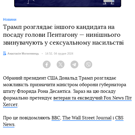
Новини
Трамп розглядає іншого кандидата на
посаду голови Пентагону — нинішнього
звинувачують у сексуальному насильстві
Автор:
Анастасія Могилевець
Дата:
14:52, 04 грудня 2024
Facebook
Twitter
Telegram
Viber
Обраний президент США Дональд Трамп розглядає
можливість призначити міністром оборони губернатора
штату Флорида Рона Десантіса. Зараз на цю посаду
формально претендує
ветеран та ексведучий Fox News Піт
Хегсет
.
Про це повідомляють
BBC
,
The Wall Street Journal
і
CBS
News
.