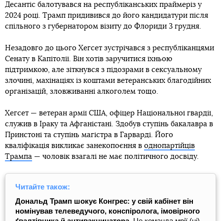
Десантіс балотувався на республіканських праймеріз у
2024 році. Трамп придивився до його кандидатури після
спільного з губернатором візиту до Флориди 3 грудня.
Незадовго до цього Хегсет зустрічався з республіканцями
Сенату в Капітолії. Він хотів заручитися їхньою
підтримкою, але зіткнувся з підозрами в сексуальному
злочині, махінаціях із коштами ветеранських благодійних
організацій, зловживанні алкоголем тощо.
Хегсет — ветеран армії США, офіцер Національної гвардії,
служив в Іраку та Афганістані. Здобув ступінь бакалавра в
Принстоні та ступінь магістра в Гарварді. Його
кваліфікація викликає занекопоєння в
однопартійців
Трампа
— чоловік взагалі не має політичного досвіду.
Читайте також:
Дональд Трамп шокує Конгрес: у свій кабінет він
номінував телеведучого, конспіролога, імовірного
ґвалтівника й антивакцинатора.
Це команда мрії (ні)