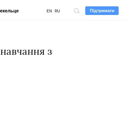
Підтримати
екельце
Пошук
EN
RU
по
сайту
-навчання з