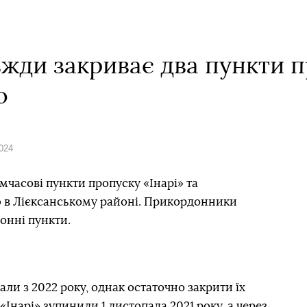
вжди закриває два пункти п
ю
024
мчасові пункти пропуску «Інарі» та
єю в Лієксанському районі. Прикордонники
онні пункти.
ли з 2022 року, однак остаточно закрити їх
«Інарі» зупинили 1 листопада 2021 року, а через