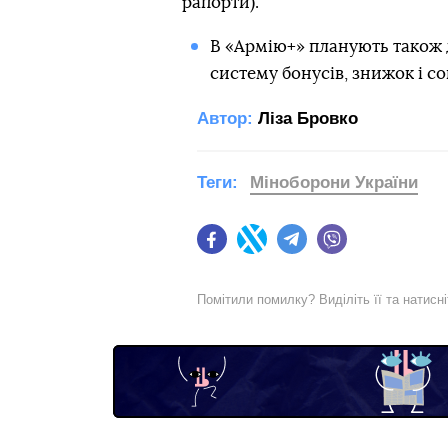
рапорти).
В «Армію+» планують також
систему бонусів, знижок і со
Автор:
Ліза Бровко
Теги:
Міноборони України
Facebook
Twitter
Telegram
Viber
Помітили помилку? Виділіть її та натисн