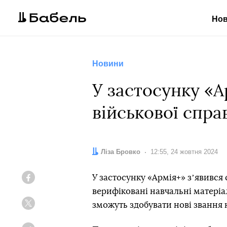
Но
Новини
У застосунку «
військової спра
Автор:
Ліза Бровко
Дата:
12:55, 24 жовтня 2024
У застосунку «Армія+» зʼявився
Facebook
верифіковані навчальні матеріал
зможуть здобувати нові звання 
Twitter