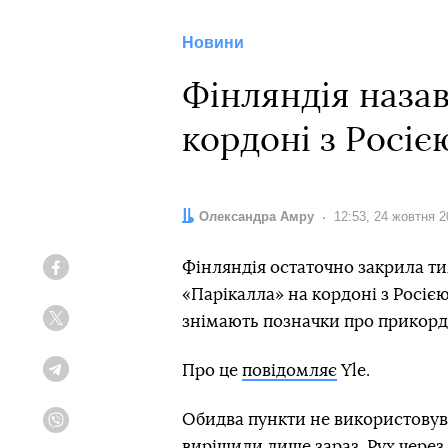
Новини
Фінляндія наза
кордоні з Росіє
Автор:
Олександра Амру
Дата:
12:53, 24 жовтня 2
Фінляндія остаточно закрила ти
Facebook
«Парікалла» на кордоні з Росі
знімають позначки про прикорд
Twitter
Про це
повідомляє
Yle.
Telegram
Обидва пункти не використовува
Viber
вирішили лише зараз. Рух через 