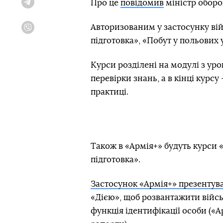
Про це
повідомив
міністр оборо
Telegram
Авторизованим у застосунку вій
Viber
підготовка», «Побут у польових 
Курси розділені на модулі з уро
перевірки знань, а в кінці курс
практиці.
Також в «Армія+» будуть курси «
підготовка».
Застосунок «Армія+» презентув
«Дією», щоб розвантажити війсь
функція ідентифікації особи («А