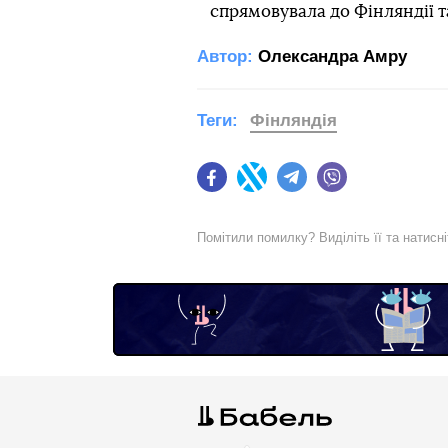
спрямовувала до Фінляндії та
Автор:
Олександра Амру
Теги:
Фінляндія
Facebook
Twitter
Telegram
Viber
Помітили помилку? Виділіть її та натисн