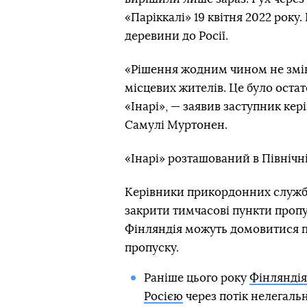
«Паріккалі» 19 квітня 2022 року
деревини до Росії.
«Рішення жодним чином не зміню
місцевих жителів. Це було оста
«Інарі», — заявив заступник ке
Самулі Муртонен.
«Інарі» розташований в Північні
Керівники прикордонних служб 
закрити тимчасові пункти пропус
Фінляндія можуть домовитися п
пропуску.
Раніше цього року
Фінляндія
Росією
через потік нелегаль