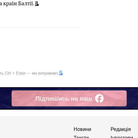
 країн Балтії.
іть
Ctrl
+
Enter
— ми виправимо
Підпишись на наш
Facebook
Новини
Редакція
Тексти
Інвестори