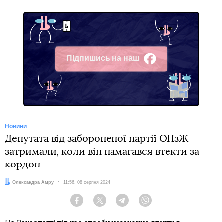
Підпишись на наш
Facebook
Новини
Депутата від забороненої партії ОПзЖ
затримали, коли він намагався втекти за
кордон
Автор:
Олександра Амру
Дата:
11:56, 08 серпня 2024
Facebook
Twitter
Telegram
Viber