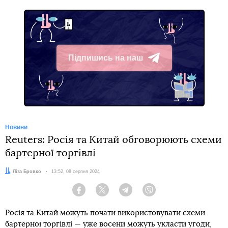
Підпишись на наш
Telegram
Новини
Reuters: Росія та Китай обговорюють схеми
бартерної торгівлі
Автор:
Ліза Бровко
Дата:
13:52, 08 серпня 2024
Facebook
Twitter
Telegram
Viber
Росія та Китай можуть почати використовувати схеми
бартерної торгівлі — уже восени можуть укласти угоди,