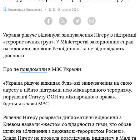
Автор:
Олександра Опанасенко
Дата:
11:22, 08 серпня 2024
Facebook
Twitter
Telegram
Viber
Україна рішуче відкинула звинувачення Нігеру в підтримці
«терористичних груп». У Міністерстві закордонних справ
наголосили, що вони безпідставні та не відповідають
дійсності.
Про це
повідомили
в МЗС України.
«Україна рішуче відкидає будь-які звинувачення на свою
адресу в нібито підтримці нею міжнародного тероризму,
порушенні Статуту ООН та міжнародного права», —
йдеться в заяві МЗС.
Рішення Нігеру розірвати дипломатичні відносини з
Києвом назвали «жестом солідарності з тими, хто обрав
шлях на зближення з державою-терористом Росією».
Влада Нігеру не провела розслідувань інциденту в Малі та