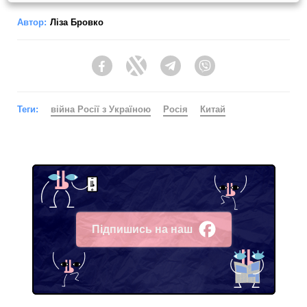
Автор:
Ліза Бровко
Facebook
Twitter
Telegram
Viber
Теги:
війна Росії з Україною
Росія
Китай
Підпишись на наш
Facebook