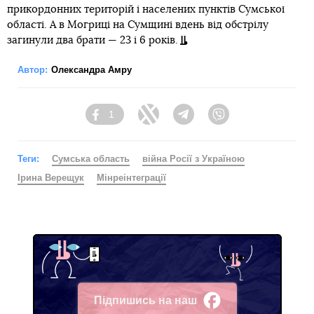
прикордонних територій і населених пунктів Сумської
області. А в Могриці на Сумщині вдень від обстрілу
загинули два брати — 23 і 6 років.
Автор:
Олександра Амру
1
Facebook
Twitter
Telegram
Viber
Теги:
Сумська область
війна Росії з Україною
Ірина Верещук
Мінреінтеграції
Підпишись на наш
Facebook