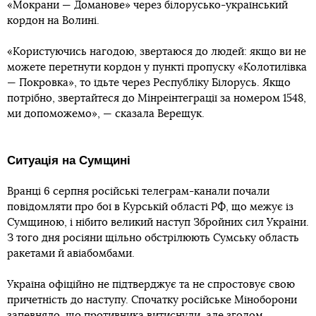
«Мокрани — Доманове» через білорусько-український
кордон на Волині.
«Користуючись нагодою, звертаюся до людей: якщо ви не
можете перетнути кордон у пункті пропуску «Колотилівка
— Покровка», то їдьте через Республіку Білорусь. Якщо
потрібно, звертайтеся до Мінреінтеграції за номером 1548,
ми допоможемо», — сказала Верещук.
Ситуація на Сумщині
Вранці 6 серпня російські телеграм-канали почали
повідомляти про бої в Курській області РФ, що межує із
Сумщиною, і нібито великий наступ Збройних сил України.
З того дня росіяни щільно обстрілюють Сумську область
ракетами й авіабомбами.
Україна офіційно не підтверджує та не спростовує свою
причетність до наступу. Спочатку російське Міноборони
запевняло, що противника витиснули, але згодом