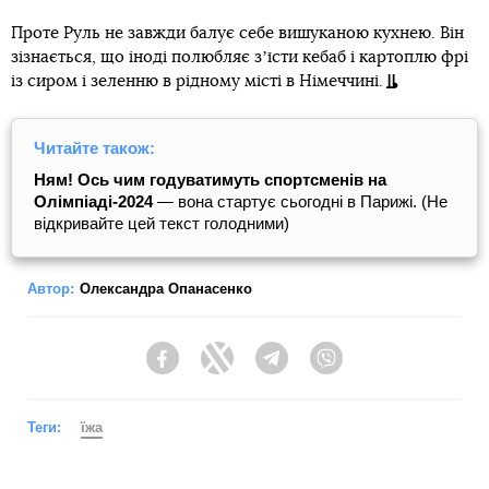
Проте Руль не завжди балує себе вишуканою кухнею. Він
зізнається, що іноді полюбляє зʼїсти кебаб і картоплю фрі
із сиром і зеленню в рідному місті в Німеччині.
Читайте також:
Ням! Ось чим годуватимуть спортсменів на
Олімпіаді-2024
— вона стартує сьогодні в Парижі. (Не
відкривайте цей текст голодними)
Автор:
Олександра Опанасенко
Facebook
Twitter
Telegram
Viber
Теги:
їжа