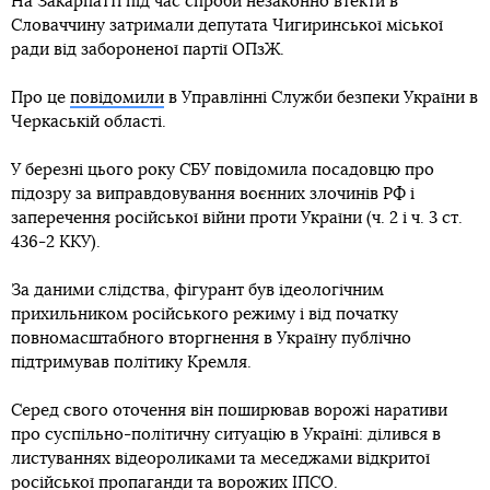
На Закарпатті під час спроби незаконно втекти в
Словаччину затримали депутата Чигиринської міської
ради від забороненої партії ОПзЖ.
Про це
повідомили
в Управлінні Служби безпеки України в
Черкаській області.
У березні цього року СБУ повідомила посадовцю про
підозру за виправдовування воєнних злочинів РФ і
заперечення російської війни проти України (ч. 2 і ч. 3 ст.
436-2 ККУ).
За даними слідства, фігурант був ідеологічним
прихильником російського режиму і від початку
повномасштабного вторгнення в Україну публічно
підтримував політику Кремля.
Серед свого оточення він поширював ворожі наративи
про суспільно-політичну ситуацію в Україні: ділився в
листуваннях відеороликами та меседжами відкритої
російської пропаганди та ворожих ІПСО.