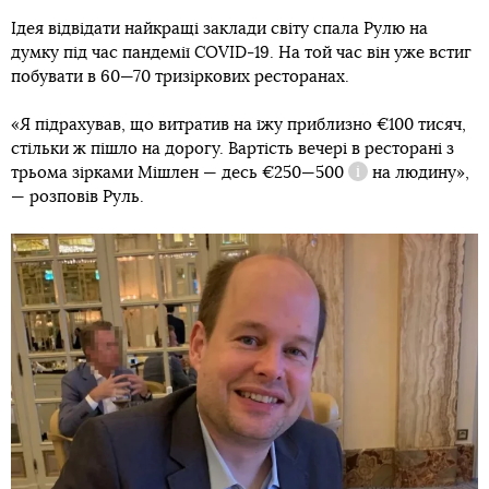
Ідея відвідати найкращі заклади світу спала Рулю на
думку під час пандемії COVID-19. На той час він уже встиг
побувати в 60—70 тризіркових ресторанах.
«Я підрахував, що витратив на їжу приблизно €100 тисяч,
стільки ж пішло на дорогу. Вартість вечері в ресторані з
трьома зірками Мішлен — десь
€250—500
на людину»,
Довідка
— розповів Руль.