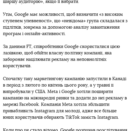
ширшу аудиторію», якщо її вибрати.
Утім, Google має можливості, щоб визначити «з високим
ступенем упевненості», що «невідома» група складалася з
підлітків, зокрема за допомогою аналізу завантаження
програм і онлайн-активності.
За даними FT, співробітники Google скористалися цією
лазівкою, щоб обійти власну політику компанії, яка
забороняє націлювати рекламу на неповнолітніх
користувачів.
Спочатку таку маркетингову кампанію запустили в Канаді
в період з лютого по квітень цього року, а у травні її
випробували у США. Meta і Google хотіли поширити
кампанію на міжнародні ринки та додати до неї рекламу в
мережі Facebook. Компанія Meta хотіла збільшити
привабливість Instagram для молоді, адже все більше
юних користувачів обирають TikTok замість Instagram.
Коли про це стало відомо, Google розпочав розслідування