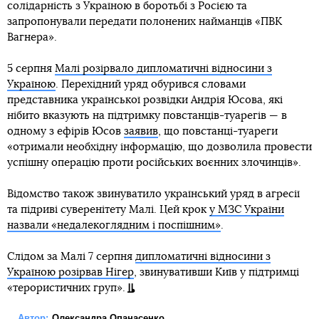
солідарність з Україною в боротьбі з Росією та
запропонували передати полонених найманців «ПВК
Вагнера».
5 серпня
Малі розірвало дипломатичні відносини з
Україною
. Перехідний уряд обурився словами
представника української розвідки Андрія Юсова, які
нібито вказують на підтримку повстанців-туарегів — в
одному з ефірів Юсов
заявив
, що повстанці-туареги
«отримали необхідну інформацію, що дозволила провести
успішну операцію проти російських воєнних злочинців».
Відомство також звинуватило український уряд в агресії
та підриві суверенітету Малі. Цей крок
у МЗС України
назвали «недалекоглядним і поспішним»
.
Слідом за Малі 7 серпня
дипломатичні відносини з
Україною розірвав Нігер
, звинувативши Київ у підтримці
«терористичних груп».
Автор:
Олександра Опанасенко