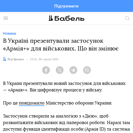
Підтримати
Facebook
Telegram
Twitter
Instagram
Меню
По
по
сай
Новини
В Україні презентували застосунок
«Армія+» для військових. Що він змінює
Автор:
Ліза Бровко
Дата:
15:01, 08 серпня 2024
Facebook
Twitter
Telegram
Viber
В Україні презентували новий застосунок для військових
— «Армія+». Він цифровізує процеси у війську.
Про це
повідомило
Міністерство оборони України.
Застосунок створили за аналогією з «Дією», щоб
розвантажити військових від паперової роботи. Наразі там
доступні функція ідентифікації особи (Армія ID) та система