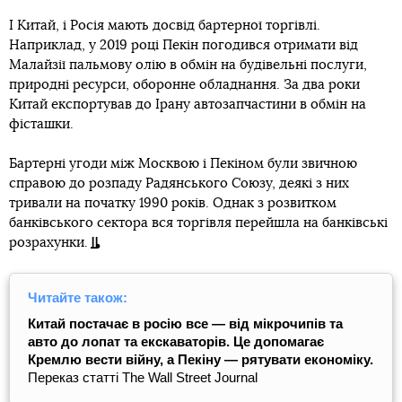
І Китай, і Росія мають досвід бартерної торгівлі.
Наприклад, у 2019 році Пекін погодився отримати від
Малайзії пальмову олію в обмін на будівельні послуги,
природні ресурси, оборонне обладнання. За два роки
Китай експортував до Ірану автозапчастини в обмін на
фісташки.
Бартерні угоди між Москвою і Пекіном були звичною
справою до розпаду Радянського Союзу, деякі з них
тривали на початку 1990 років. Однак з розвитком
банківського сектора вся торгівля перейшла на банківські
розрахунки.
Читайте також:
Китай постачає в росію все — від мікрочипів та
авто до лопат та екскаваторів. Це допомагає
Кремлю вести війну, а Пекіну — рятувати економіку.
Переказ статті The Wall Street Journal