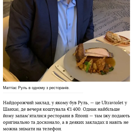
Маттіас Руль в одному з ресторанів.
Найдорожчий заклад, у якому був Руль, — це Ultraviolet у
Шанхаї, де вечеря коштувала €1 400. Однак найбільше
йому запамʼяталися ресторани в Японії — там їжу подають
оригінально та досконало, а в деяких закладах її навіть не
можна знімати на телефон.