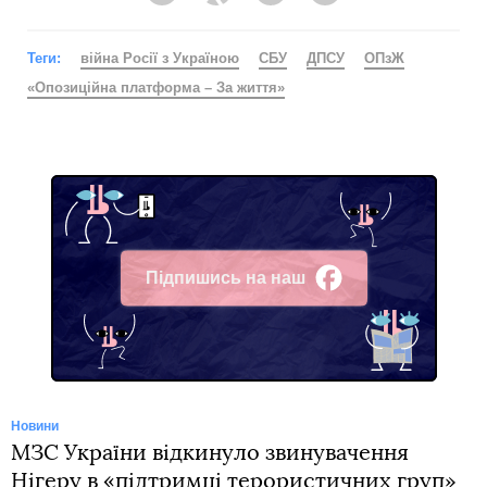
Теги:
війна Росії з Україною
СБУ
ДПСУ
ОПзЖ
«Опозиційна платформа – За життя»
Підпишись на наш
Facebook
Новини
МЗС України відкинуло звинувачення
Нігеру в «підтримці терористичних груп»