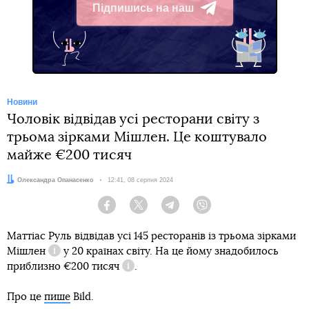
Підпишись на наш
Telegram
Новини
Чоловік відвідав усі ресторани світу з
трьома зірками Мішлен. Це коштувало
майже €200 тисяч
Автор:
Олександра Опанасенко
Дата:
12:41, 08 серпня 2024
Facebook
Twitter
Telegram
Viber
Маттіас Руль відвідав усі 145 ресторанів із
трьома зірками
Мішлен
у 20 країнах світу. На це йому знадобилось
Довідка
приблизно
€200 тисяч
.
Довідка
Про це
пише
Bild.