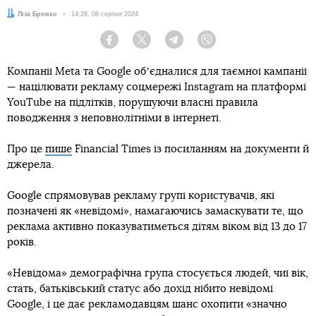
Автор:
Ліза Бровко
Дата:
14:28, 08 серпня 2024
Facebook
Twitter
Telegram
Viber
Компанії Meta та Google обʼєдналися для таємної кампанії
— націлювати рекламу соцмережі Instagram на платформі
YouTube на підлітків, порушуючи власні правила
поводження з неповнолітніми в інтернеті.
Про це
пише
Financial Times із посиланням на документи й
джерела.
Google спрямовував рекламу групі користувачів, які
позначені як «невідомі», намагаючись замаскувати те, що
реклама активно показуватиметься дітям віком від 13 до 17
років.
«Невідома» демографічна група стосується людей, чиї вік,
стать, батьківський статус або дохід нібито невідомі
Google, і це дає рекламодавцям шанс охопити «значно