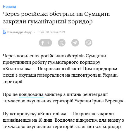
Новини
Через російські обстріли на Сумщині
закрили гуманітарний коридор
Автор:
Олександра Амру
Дата:
13:47, 08 серпня 2024
1
Facebook
Twitter
Telegram
Viber
Через посилення російських обстрілів Сумщини
призупинили роботу гуманітарного коридору
«Колотилівка — Покровка» в області. Цим коридором
люди з окупації поверталися на підконтрольні Україні
території.
Про це
повідомила
міністер з питань реінтеграції
тимчасово окупованих територій України Ірина Верещук.
Пункт пропуску «Колотилівка — Покровка» закрили
щонайменше на 10 днів. Водночас відкритим для виїзду з
тимчасово окупованих територій залишається коридор