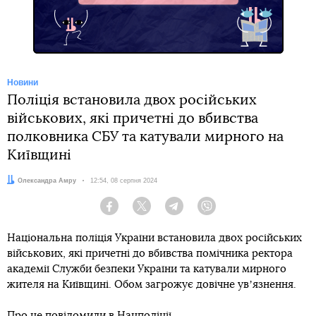
Новини
Поліція встановила двох російських
військових, які причетні до вбивства
полковника СБУ та катували мирного на
Київщині
Автор:
Олександра Амру
Дата:
12:54, 08 серпня 2024
Facebook
Twitter
Telegram
Viber
Національна поліція України встановила двох російських
військових, які причетні до вбивства помічника ректора
академії Служби безпеки України та катували мирного
жителя на Київщині. Обом загрожує довічне увʼязнення.
Про це
повідомили
в Нацполіції.