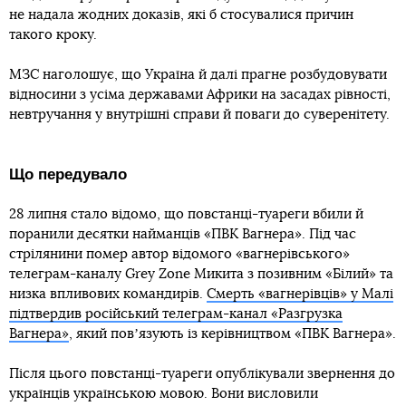
не надала жодних доказів, які б стосувалися причин
такого кроку.
МЗС наголошує, що Україна й далі прагне розбудовувати
відносини з усіма державами Африки на засадах рівності,
невтручання у внутрішні справи й поваги до суверенітету.
Що передувало
28 липня стало відомо, що повстанці-туареги вбили й
поранили десятки найманців «ПВК Вагнера». Під час
стрілянини помер автор відомого «вагнерівського»
телеграм-каналу Grey Zone Микита з позивним «Білий» та
низка впливових командирів.
Смерть «вагнерівців» у Малі
підтвердив російський телеграм-канал «Разгрузка
Вагнера»
, який повʼязують із керівництвом «ПВК Вагнера».
Після цього повстанці-туареги опублікували звернення до
українців українською мовою. Вони висловили