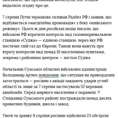
видалило згадку про це.
7 серпня Путін терміново скликав Радбез РФ і заявив, що
відбувається «масштабна провокація» з боку «київського
режиму». Цього ж дня російські медіа писали, що
військові РФ втратили контроль над газовимірювальною
станцією «Суджа» — єдиною станцією, через яку РФ
постачає свій газ до Європи. Також вони кажуть про
втрату контролю над понад 10 населеними пунктами,
зокрема і районним центром — містом Суджа.
Начальник Сумської обласної військової адміністрації
Володимир Артюх
повідомив
, що ситуація на прикордонні
загострилася — росіяни з авіації завдають ударів углиб
області та лише за 7 серпня застосували 52 керовані
авіабомби. Серед мирного населення є поранені. У
Стецьківці Сумського району постраждали понад десять
приватних будинків, школа і завод.
Уночі та зранку 8 серпня росіяни здійснили 23 обстріли