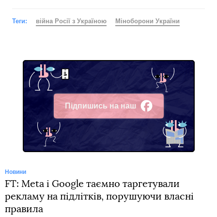
Теги:
війна Росії з Україною
Міноборони України
Підпишись на наш
Facebook
Новини
FT: Meta і Google таємно таргетували
рекламу на підлітків, порушуючи власні
правила