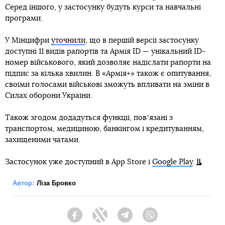
Серед іншого, у застосунку будуть курси та навчальні
програми.
У Мінцифри
уточнили
, що в першій версії застосунку
доступні 11 видів рапортів та Армія ID — унікальний ID-
номер військового, який дозволяє надіслати рапорти на
підпис за кілька хвилин. В «Армія+» також є опитування,
своїми голосами військові зможуть впливати на зміни в
Силах оборони України.
Також згодом додадуться функції, повʼязані з
транспортом, медициною, банкінгом і кредитуванням,
захищеними чатами.
Застосунок уже доступний в App Store і
Google Play
.
Автор:
Ліза Бровко
Facebook
Twitter
Telegram
Viber