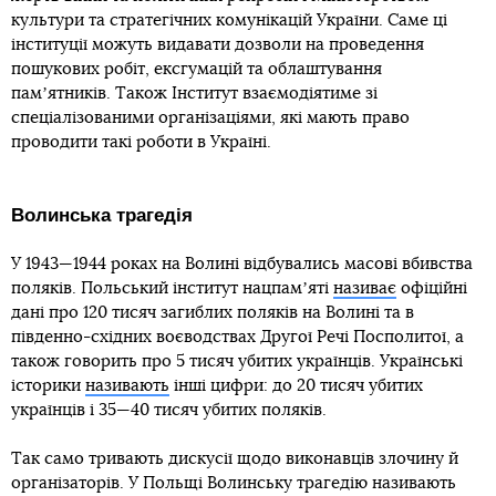
культури та стратегічних комунікацій України. Саме ці
інституції можуть видавати дозволи на проведення
пошукових робіт, ексгумацій та облаштування
памʼятників. Також Інститут взаємодіятиме зі
спеціалізованими організаціями, які мають право
проводити такі роботи в Україні.
Волинська трагедія
У 1943—1944 роках на Волині відбувались масові вбивства
поляків. Польський інститут нацпамʼяті
називає
офіційні
дані про 120 тисяч загиблих поляків на Волині та в
південно-східних воєводствах Другої Речі Посполитої, а
також говорить про 5 тисяч убитих українців. Українські
історики
називають
інші цифри: до 20 тисяч убитих
українців і 35—40 тисяч убитих поляків.
Так само тривають дискусії щодо виконавців злочину й
організаторів. У Польщі Волинську трагедію називають