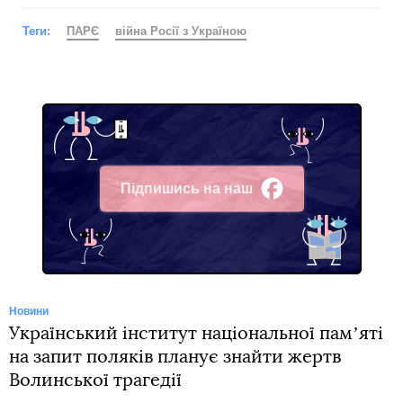
Теги:
ПАРЄ
війна Росії з Україною
Підпишись на наш
Facebook
Новини
Український інститут національної памʼяті
на запит поляків планує знайти жертв
Волинської трагедії