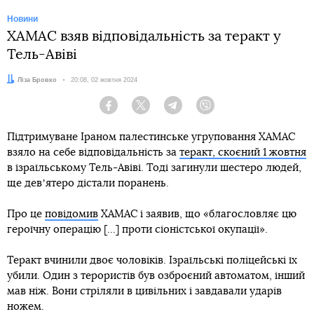
Новини
ХАМАС взяв відповідальність за теракт у
Тель-Авіві
Автор:
Ліза Бровко
Дата:
20:08, 02 жовтня 2024
Facebook
Twitter
Telegram
Viber
Підтримуване Іраном палестинське угруповання ХАМАС
взяло на себе відповідальність за
теракт, скоєний 1 жовтня
в ізраїльському Тель-Авіві. Тоді загинули шестеро людей,
ще девʼятеро дістали поранень.
Про це
повідомив
ХАМАС і заявив, що «благословляє цю
героїчну операцію [...] проти сіоністської окупації».
Теракт вчинили двоє чоловіків. Ізраїльські поліцейські їх
убили. Один з терористів був озброєний автоматом, інший
мав ніж. Вони стріляли в цивільних і завдавали ударів
ножем.