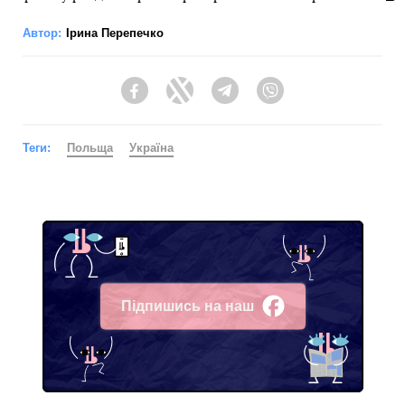
Автор:
Ірина Перепечко
Facebook
Twitter
Telegram
Viber
Теги:
Польща
Україна
Підпишись на наш
Facebook