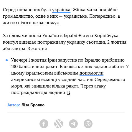
Серед поранених була
українка
. Жінка мала подвійне
громадянство, одне з них — українське. Попередньо, її
життю нічого не загрожує.
За словами посла України в Ізраїлі Євгена Корнійчука,
консул відвідає постраждалу українку сьогодні, 2 жовтня,
або завтра, 3 жовтня.
Увечері 1 жовтня Іран запустив по Ізраїлю приблизно
180 балістичних ракет. Більшість з них вдалося збити. У
цьому ізраїльським військовим
допомогли
американські есмінці у східній частині Середземного
моря, які знищили кілька ракет. Через атаку
постраждали дві людини.
Автор:
Ліза Бровко
Facebook
Twitter
Telegram
Viber