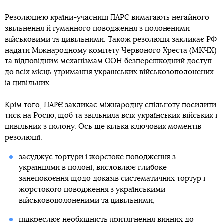
Резолюцією країни-учасниці ПАРЄ вимагають негайного
звільнення й гуманного поводження з полоненими
військовими та цивільними. Також резолюція закликає РФ
надати Міжнародному комітету Червоного Хреста (МКЧХ)
та відповідним механізмам ООН безперешкодний доступ
до всіх місць утримання українських військовополонених
іа цивільних.
Крім того, ПАРЄ закликає міжнародну спільноту посилити
тиск на Росію, щоб та звільнила всіх українських війських і
цивільних з полону. Ось ще кілька ключових моментів
резолюції:
засуджує тортури і жорстоке поводження з
українцями в полоні, висловлює глибоке
занепокоєння щодо доказів систематичних тортур і
жорстокого поводження з українськими
військовополоненими та цивільними;
підкреслює необхідність притягнення винних до