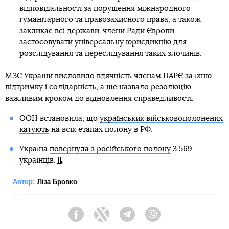
відповідальності за порушення міжнародного
гуманітарного та правозахисного права, а також
закликає всі держави-члени Ради Європи
застосовувати універсальну юрисдикцію для
розслідування та переслідування таких злочинів.
МЗС України висловило вдячність членам ПАРЄ за їхню
підтримку і солідарність, а ще назвало резолюцію
важливим кроком до відновлення справедливості.
ООН встановила, що
українських військовополонених
катують
на всіх етапах полону в РФ.
Україна
повернула з російського полону
3 569
українців.
Автор:
Ліза Бровко
Facebook
Twitter
Telegram
Viber