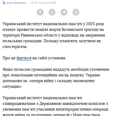
Автор:
Ірина Перепечко
Дата:
20:33, 02 жовтня 2024
Facebook
Twitter
Telegram
Viber
Український інститут національної памʼяті у 2025 році
планує провести пошукі жертв Волинської трагедії на
території Рівненської області у відповідь на звернення
польських громадян. Польщу планують залучити як
спостерігача.
Про це
йдеться
на сайті установи.
Якщо польські громадяни нададуть необхідні уточнення
про локалізацію потенційних місць пошуку, Україна
допоможе їм, «попри війну і складну економічну
ситуацію
».
Український інститут національної памʼяті
співпрацюватиме з Державною міжвідомчою комісією з
увічнення памʼяті учасників антитерористичної операції,
жертв війни та політичних репресій і Міністерством