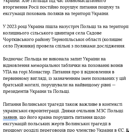
України. Але Польща під час повномасштабного
вторгнення Росії постійно порушує питання пошуку та
ексгумації поховань поляків на території України.
У 2023 році Україна пішла назустріч Польщі та на території
колишнього сільського цвинтаря села Садове
Чортківського району Тернопільської області (колишнє
село Пужники) провела спільні з поляками дослідження.
Водночас Польща не виконала запит України на
відновлення меморіальної таблички на похованні воїнів
УПА на горі Монастир. Питання про її відновлення в
первинному вигляді, із зазначенням імен похованих у цій
братській могилі, порушували на найвищому рівні —
президентів України та Польщі.
Питання Волинської трагедії також важливе в контексті
української євроінтеграції. Днями очільник МЗС Польщі
заявив
, що його країна порушить питання щодо
ексгумацій польських жертв Волинської трагедії в
першому розділі переговорів про членство України в ЄС.