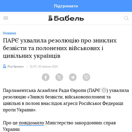
Підтримати
Facebook
Telegram
Twitter
Instagram
Меню
По
по
сай
Новини
ПАРЄ ухвалила резолюцію про зниклих
безвісти та полонених військових і
цивільних українців
Автор:
Ліза Бровко
Дата:
21:07, 02 жовтня 2024
Facebook
Twitter
Telegram
Viber
Парламентська Асамблея Ради Європи (
ПАРЄ
) ухвалила
Довідка
резолюцію «Зниклі безвісти, військовополонені та
цивільні в полоні внаслідок агресії Російської Федерації
проти України».
Про це
повідомило
Міністерство закордонних справ
України.