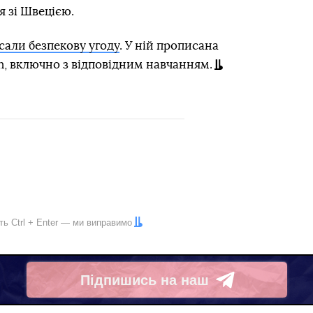
я зі Швецією.
исали безпекову угоду
. У ній прописана
n, включно з відповідним навчанням.
іть
Ctrl
+
Enter
— ми виправимо
Підпишись на наш
Telegram