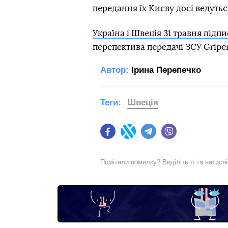
передання їх Києву досі ведутьс
Україна і Швеція 31 травня підп
перспектива передачі ЗСУ Gripe
Автор:
Ірина Перепечко
Теги:
Швеція
Facebook
Twitter
Telegram
Viber
Помітили помилку? Виділіть її та натисн