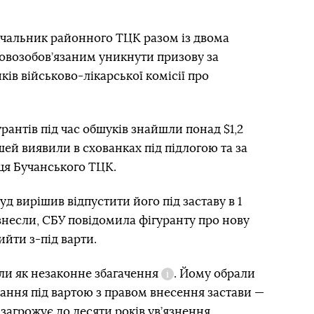
ачальник районного ТЦК разом із двома
овозобов’язаним уникнути призову за
в військово-лікарської комісії про
урантів під час обшуків знайшли понад $1,2
й виявили в схованках під підлогою та за
ця Бучанського ТЦК.
уд вирішив відпустити його під заставу в 1
внесли, СБУ повідомила фігуранту про нову
ийти з-під варти.
ли як
незаконне збагачення
. Йому обрали
Довідка
мання під вартою з правом внесення застави —
 загрожує до десяти років ув’язнення.