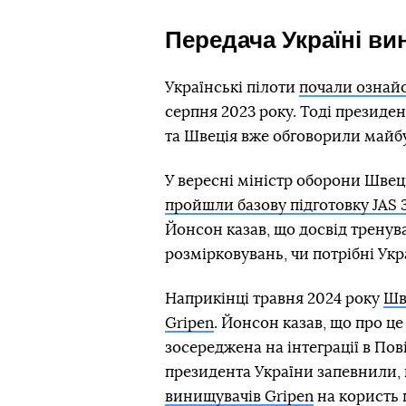
Передача Україні ви
Українські пілоти
почали ознай
серпня 2023 року. Тоді президе
та Швеція вже обговорили майбу
У вересні міністр оборони Швец
пройшли базову підготовку JAS 
Йонсон казав, що досвід тренув
розмірковувань, чи потрібні Укра
Наприкінці травня 2024 року
Шв
Gripen
. Йонсон казав, що про ц
зосереджена на інтеграції в Пов
президента України запевнили,
винищувачів Gripen
на користь 