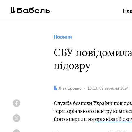
Но
Новини
СБУ повідомила
підозру
Автор:
Ліза Бровко
Дата:
16:13, 09 вересня 2024
Служба безпеки України повідо
Facebook
територіального центру комплек
його викрили на
організації схе
Twitter