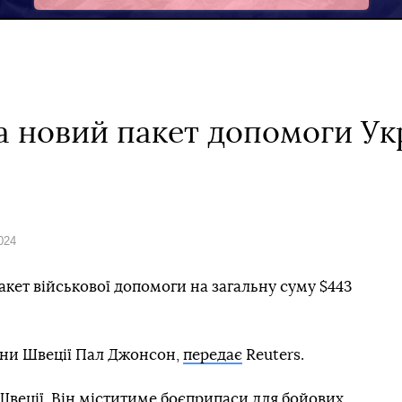
 новий пакет допомоги Укр
024
акет військової допомоги на загальну суму $443
они Швеції Пал Джонсон,
передає
Reuters.
 Швеції. Він міститиме боєприпаси для бойових