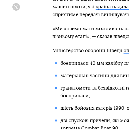
машин піхоти, які
країна надала
Viber
сприятиме передачі винищувач
«Ми хочемо мати можливість на
пізньому етапі», — сказав швед
Міністерство оборони Швеції
о
боєприпаси 40 мм калібру дл
матеріальні частини для вин
гранатомети та безвідкотні 
боєприпаси;
шість бойових катерів 1990-х
дві спускові причепи, які м
зокрема Combat Boat 90;