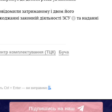
повідомили затриманому і двом його
коджанні законній діяльності ЗСУ
та
наданні
Довідка
ентр комплектування (ТЦК)
Буча
іть
Ctrl
+
Enter
— ми виправимо
Підпишись на наш
Telegram