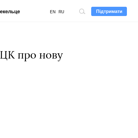
Підтримати
екельце
Пошук
EN
RU
по
сайту
ТЦК про нову