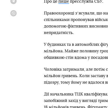
Про це
пише
пресслужба СБУ.
Telegram
Правоохоронці зʼясували, що н
Viber
спільниками пропонував військ
допомогою фіктивних висновникі
непридатність.
У будинках та в автомобілях фіг
мільйона. Майже половину гроше
обшивкою стін вдома у посадов
Чоловіка затримали, але потім с
мільйон гривень. Коли заставу 
підозру, тому йому не вдалося в
Дії начальника ТЦК кваліфікува
запобіжний захід у вигляді три
18 мільйонів гривень. Фігуранту