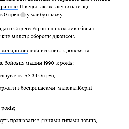
 раніше
. Швеція також закупить те, що
ів
Gripen
у майбутньому.
Довідка
дати Gripens Україні на можливо більш
ський міністр оборони Джонсон.
прилюднило
повний список допомоги:
я бойових машин 1990-х років;
ищувачів JAS 39 Gripen;
гармати з боєприпасами, малокаліберні
 років;
ожуть працювати з різними типами човнів,