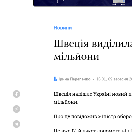
Новини
Швеція виділила
мільйони
Автор:
Ірина Перепечко
Дата:
16:01, 09 вересня 2
Швеція надішле Україні новий п
Facebook
мільйони.
Twitter
Про це повідомив міністр обор
Telegram
Це вже 17-й пакет допомоги від