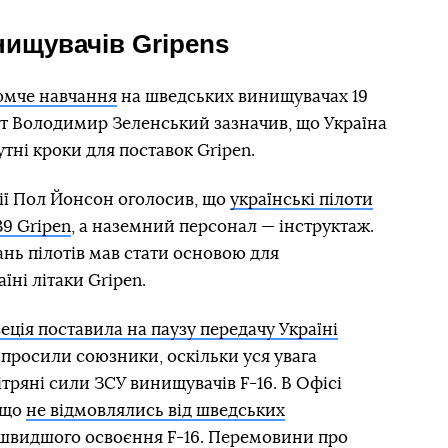
нищувачів Gripens
омче навчання
на шведських винищувачах 19
нт Володимир Зеленський зазначив, що Україна
тні кроки для поставок Gripen.
ії Пол Йонсон оголосив, що
українські пілоти
39 Gripen
, а наземний персонал — інструктаж.
ань пілотів мав стати основою для
їні літаки Gripen.
еція поставила на паузу передачу Україні
е просили союзники, оскільки уся увага
ітряні сили ЗСУ винищувачів F-16. В Офісі
 що
не відмовлялись від шведських
швидшого освоєння F-16. Перемовини про