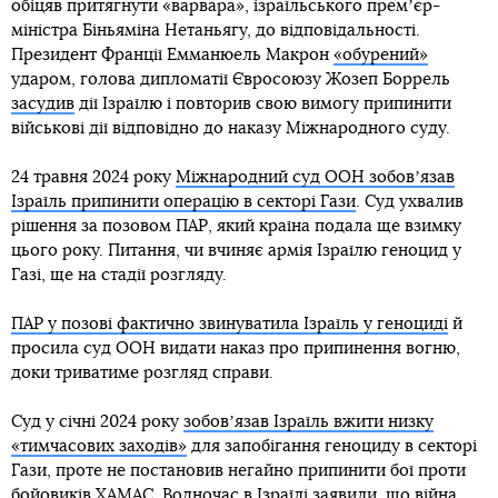
обіцяв притягнути «варвара», ізраїльського премʼєр-
міністра Біньяміна Нетаньягу, до відповідальності.
Президент Франції Емманюель Макрон
«обурений»
ударом, голова дипломатії Євросоюзу Жозеп Боррель
засудив
дії Ізраїлю і повторив свою вимогу припинити
військові дії відповідно до наказу Міжнародного суду.
24 травня 2024 року
Міжнародний суд ООН зобовʼязав
Ізраїль припинити операцію в секторі Гази
. Суд ухвалив
рішення за позовом ПАР, який країна подала ще взимку
цього року. Питання, чи вчиняє армія Ізраїлю геноцид у
Газі, ще на стадії розгляду.
ПАР у позові фактично звинуватила Ізраїль у геноциді
й
просила суд ООН видати наказ про припинення вогню,
доки триватиме розгляд справи.
Суд у січні 2024 року
зобовʼязав Ізраїль вжити низку
«тимчасових заходів»
для запобігання геноциду в секторі
Гази, проте не постановив негайно припинити бої проти
бойовиків ХАМАС. Водночас в Ізраїлі заявили, що війна