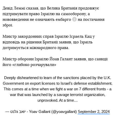
Девід Леммі сказав, що Велика Британія продовжує
підтримувати право Ізраїлю на самооборону, а
нововведення не означають
ембарго
на постачання
Довідка
зброї.
Міністр закордонних справ Ізраїлю Ісраель Кац у
відповідь на рішення Британії заявив, що Ізраїль
дотримується міжнародного права.
Міністр оборони Ізраїлю Йоав Галант заявив, що санкції
його «глибоко розчарували»
Deeply disheartened to learn of the sanctions placed by the U.K.
Government on export licenses to Israel’s defense establishment.
This comes at a time when we fight a war on 7 different fronts - a
war that was launched by a savage terrorist organization,
unprovoked. At a time…
— יואב גלנט - Yoav Gallant (@yoavgallant)
September 2, 2024