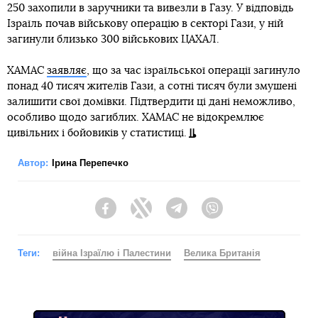
250 захопили в заручники та вивезли в Газу. У відповідь
Ізраїль почав військову операцію в секторі Гази, у ній
загинули близько 300 військових ЦАХАЛ.
ХАМАС
заявляє
, що за час ізраїльської операції загинуло
понад 40 тисяч жителів Гази, а сотні тисяч були змушені
залишити свої домівки. Підтвердити ці дані неможливо,
особливо щодо загиблих. ХАМАС не відокремлює
цивільних і бойовиків у статистиці.
Автор:
Ірина Перепечко
Facebook
Twitter
Telegram
Viber
Теги:
війна Ізраїлю і Палестини
Велика Британія