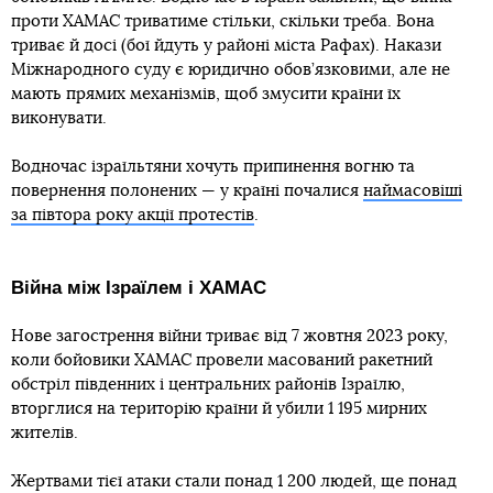
проти ХАМАС триватиме стільки, скільки треба. Вона
триває й досі (бої йдуть у районі міста Рафах). Накази
Міжнародного суду є юридично обов’язковими, але не
мають прямих механізмів, щоб змусити країни їх
виконувати.
Водночас ізраїльтяни хочуть припинення вогню та
повернення полонених — у країні почалися
наймасовіші
за півтора року акції протестів
.
Війна між Ізраїлем і ХАМАС
Нове загострення війни триває від 7 жовтня 2023 року,
коли бойовики ХАМАС провели масований ракетний
обстріл південних і центральних районів Ізраїлю,
вторглися на територію країни й убили 1 195 мирних
жителів.
Жертвами тієї атаки стали понад 1 200 людей, ще понад