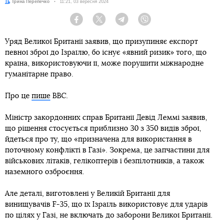
Автор:
Ірина Перепечко
Дата:
11:21, 03 вересня 2024
Facebook
Twitter
Telegram
Viber
Уряд Великої Британії заявив, що призупиняє експорт
певної зброї до Ізраїлю, бо існує «явний ризик» того, що
країна, використовуючи її, може порушити міжнародне
гуманітарне право.
Про це
пише
BBC.
Міністр закордонних справ Британії Девід Леммі заявив,
що рішення стосується приблизно 30 з 350 видів зброї,
йдеться про ту, що «призначена для використання в
поточному конфлікті в Газі». Зокрема, це запчастини для
військових літаків, гелікоптерів і безпілотників, а також
наземного озброєння.
Але деталі, виготовлені у Великій Британії для
винищувачів F-35, що їх Ізраїль використовує для ударів
по цілях у Газі, не включать до заборони Великої Британії.