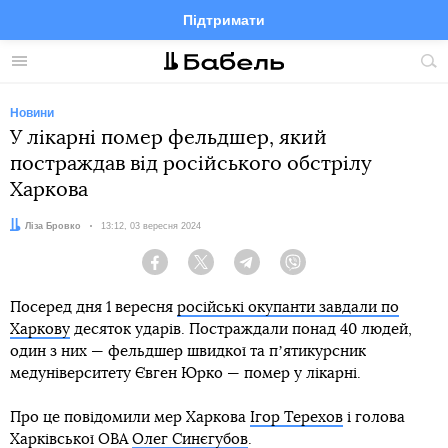
Підтримати
Facebook
Telegram
Twitter
Instagram
Меню
По
по
сай
Новини
У лікарні помер фельдшер, який
постраждав від російського обстрілу
Харкова
Автор:
Ліза Бровко
Дата:
13:12, 03 вересня 2024
Facebook
Twitter
Telegram
Viber
Посеред дня 1 вересня
російські окупанти завдали по
Харкову
десяток ударів. Постраждали понад 40 людей,
один з них — фельдшер швидкої та пʼятикурсник
медуніверситету Євген Юрко — помер у лікарні.
Про це повідомили мер Харкова
Ігор Терехов
і голова
Харківської ОВА
Олег Синєгубов
.