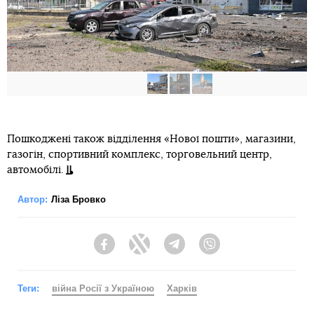
Пошкоджені також відділення «Нової пошти», магазини,
газогін, спортивний комплекс, торговельний центр,
автомобілі.
Автор:
Ліза Бровко
Facebook
Twitter
Telegram
Viber
Теги:
війна Росії з Україною
Харків