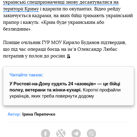
українські спецпризначенці знову десантувалися на
території Криму
і вдарили по окупантах. Відео рейду
закінчується кадрами, на яких бійці тримають український
прапор і кажуть: «Крим буде українським або
безлюдним».
Пізніше очільник ГУР МОУ Кирило Буданов підтвердив,
що під час операції боєць на імʼя Олександр Любас
потрапив у полон до росіян.
Читайте також:
У Ростові-на-Дону судять 24 «азовців» — це бійці
полку, ветерани та жінки-кухарі.
Короткі профайли
українців, яких треба повернути додому
Автор:
Ірина Перепечко
Facebook
Twitter
Telegram
Viber