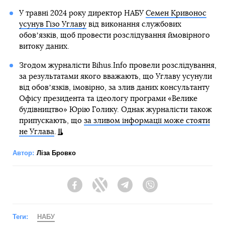
У травні 2024 року директор НАБУ
Семен Кривонос
усунув Гізо Углаву
від виконання службових
обовʼязків, щоб провести розслідування ймовірного
витоку даних.
Згодом журналісти Bihus.Info провели розслідування,
за результатами якого вважають, що Углаву усунули
від обовʼязків, імовірно, за злив даних консультанту
Офісу президента та ідеологу програми «Велике
будівництво» Юрію Голику. Однак журналісти також
припускають, що
за зливом інформації може стояти
не Углава
.
Автор:
Ліза Бровко
Facebook
Twitter
Telegram
Viber
Теги:
НАБУ