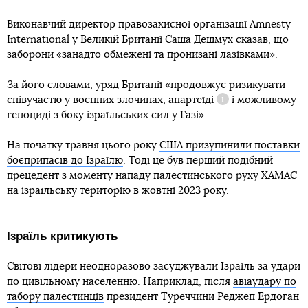
Виконавчий директор правозахисної організації Amnesty
International у Великій Британії Саша Дешмух сказав, що
заборони «занадто обмежені та пронизані лазівками».
За його словами, уряд Британії «продовжує ризикувати
співучастю у воєнних злочинах,
апартеїді
і можливому
Довідка
геноциді з боку ізраїльських сил у Газі»
На початку травня цього року
США призупинили поставки
боєприпасів до Ізраїлю
. Тоді це був перший подібний
прецедент з моменту нападу палестинського руху ХАМАС
на ізраїльську територію в жовтні 2023 року.
Ізраїль критикують
Світові лідери неодноразово засуджували Ізраїль за удари
по цивільному населенню. Наприклад, після
авіаудару по
табору палестинців
президент Туреччини Реджеп Ердоган