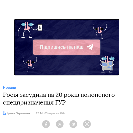
Підпишись на наш
Telegram
Новини
Росія засудила на 20 років полоненого
спецпризначенця ГУР
Автор:
Ірина Перепечко
Дата:
12:14, 03 вересня 2024
Facebook
Twitter
Telegram
Viber