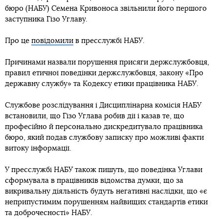
бюро (НАБУ) Семена Кривоноса звільнили його першого
заступника Гізо Углаву.
Про це
повідомили
в пресслужбі НАБУ.
Причинами назвали порушення присяги держслужбовця,
правил етичної поведінки держслужбовця, закону «Про
державну службу» та Кодексу етики працівника НАБУ.
Службове розслідування і Дисциплінарна комісія НАБУ
встановили, що Гізо Углава робив дії і казав те, що
професійно й персонально дискредитувало працівника
бюро, який подав службову записку про можливі факти
витоку інформації.
У пресслужбі НАБУ також пишуть, що поведінка Углави
сформувала в працівників відомства думки, що за
викривальну діяльність будуть негативні наслідки, що «є
неприпустимим порушенням найвищих стандартів етики
та доброчесності» НАБУ.