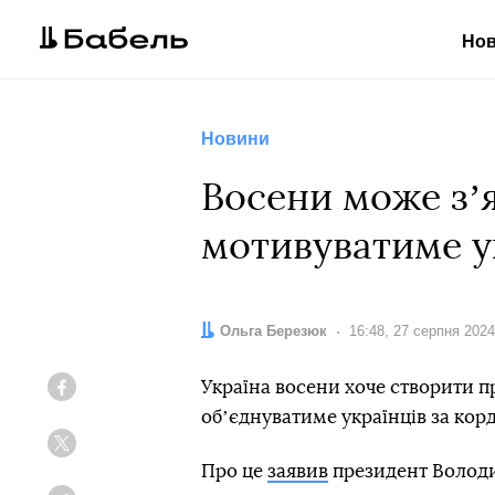
Но
Новини
Восени може зʼя
мотивуватиме у
Автор:
Ольга Березюк
Дата:
16:48, 27 серпня 2024
Україна восени хоче створити п
Facebook
обʼєднуватиме українців за ко
Twitter
Про це
заявив
президент Володи