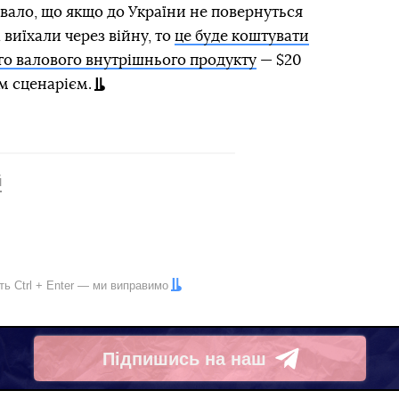
вало, що якщо до України не повернуться
 виїхали через війну, то
це буде коштувати
го валового внутрішнього продукту
— $20
им сценарієм.
й
іть
Ctrl
+
Enter
— ми виправимо
Підпишись на наш
Telegram