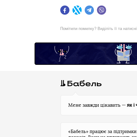
Facebook
Twitter
Telegram
Viber
Помітили помилку? Виділіть її та натисн
як і
Мене завжди цікавить —
«Бабель» працює за підтримк