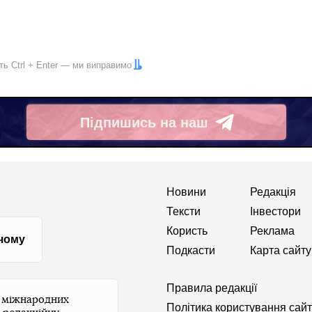
іть
Ctrl
+
Enter
— ми виправимо
Підпишись на наш
Telegram
Новини
Редакція
Тексти
Інвестори
Користь
Реклама
 чому
Подкасти
Карта сайту
Правила редакції
и міжнародних
Політика користування сай