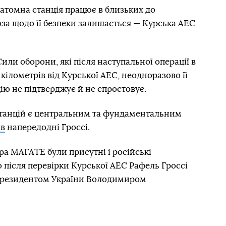
 атомна станція працює в близьких до
за щодо її безпеки залишається — Курська АЕС
Сили оборони, які після наступальної операції в
 кілометрів від Курської АЕС, неодноразово її
ію не підтверджує й не спростовує.
станцій є центральним та фундаментальним
ав
напередодні Гроссі.
а МАГАТЕ були присутні і російські
о після перевірки Курської АЕС Рафель Гроссі
з президентом України Володимиром