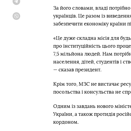
Telegram
За його словами, владі потрібн
українців. Це разом із виведення
Viber
забезпечити економіку країни пі
«Це дуже складна місія для будь
про інституційність цього проце
7,5 мільйона людей. Нам потріб
населення, дітей, студентів і ст
— сказав президент.
Крім того, МЗС не вистачає ресу
посольства і консульства не сп
Одним із завдань нового мініст
України, а також протидія росій
кордоном.