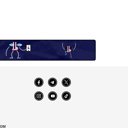
Facebook
Telegram
Twitter
Instagram
YouTube
TikTok
том