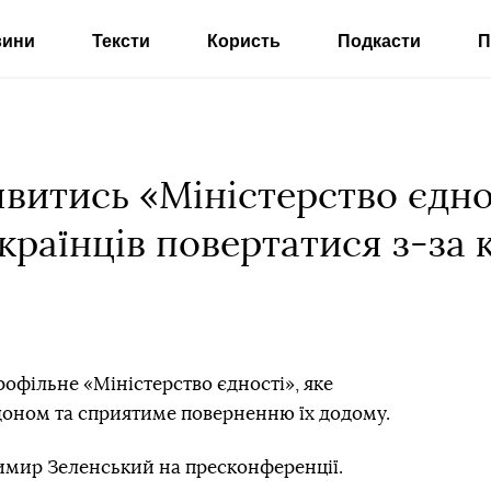
вини
Тексти
Користь
Подкасти
П
витись «Міністерство єднос
країнців повертатися з-за 
рофільне «Міністерство єдності», яке
рдоном та сприятиме поверненню їх додому.
мир Зеленський на пресконференції.