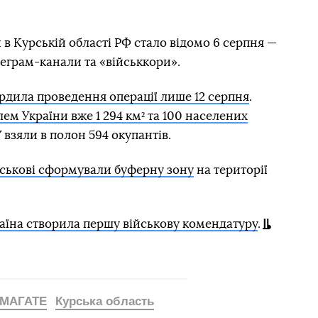
в Курській області РФ стало відомо 6 серпня —
леграм-канали та «військкори».
ердила проведення операції лише 12 серпня
.
лем України вже 1 294 км² та 100 населених
 взяли в полон 594 окупантів.
йськові сформували буферну зону
на території
аїна створила першу військову комендатуру
.
МАГАТЕ
Курська область