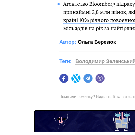
Агентство Bloomberg підраху
принаймні 2,8 млн жінок, які
країні 10% річного довоєнно
мільярдів на рік за найгірш
Автор:
Ольга Березюк
Теги:
Володимир Зеленськи
Facebook
Twitter
Telegram
Viber
Помітили помилку? Виділіть її та натисн