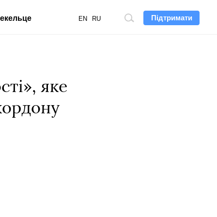
Підтримати
екельце
Пошук
EN
RU
по
сайту
ті», яке
кордону