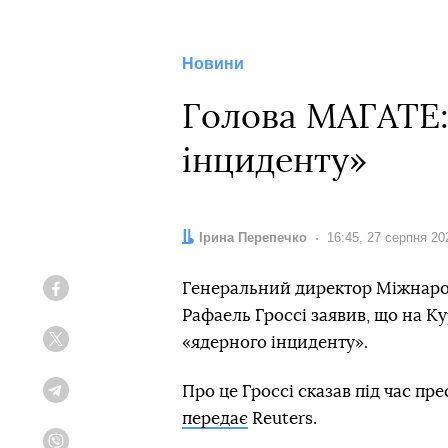
Новини
Голова МАГАТЕ:
інциденту»
Автор:
Ірина Перепечко
Дата:
16:45, 27 серпня 20
Генеральний директор Міжнарод
Facebook
Рафаель Гроссі заявив, що на Ку
«ядерного інциденту».
Twitter
Про це Гроссі сказав під час пр
Telegram
передає
Reuters.