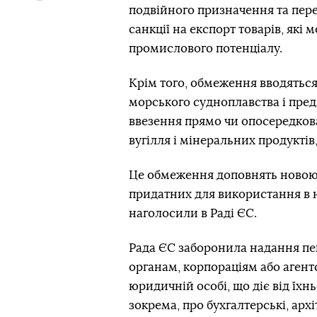
подвійного призначення та пере
санкції на експорт товарів, які
промислового потенціалу.
Крім того, обмеження вводяться 
морського судноплавства і пред
ввезення прямо чи опосередкован
вугілля і мінеральних продукті
Це обмеження доповнять новою з
придатних для використання в н
наголосили в Раді ЄС.
Рада ЄС заборонила надання пев
органам, корпораціям або агентс
юридичній особі, що діє від їхнь
зокрема, про бухгалтерські, архі