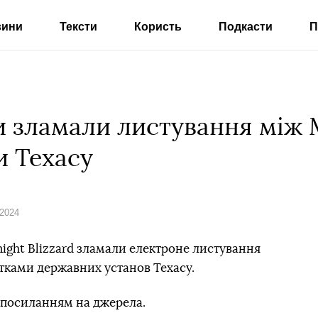
вини
Тексти
Користь
Подкасти
П
и зламали листування між M
 Техасу
 2024
ight Blizzard зламали електроне листування
ятками державних установ Техасу.
 посиланням на джерела.