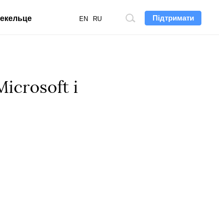
Підтримати
екельце
Пошук
EN
RU
по
сайту
icrosoft і