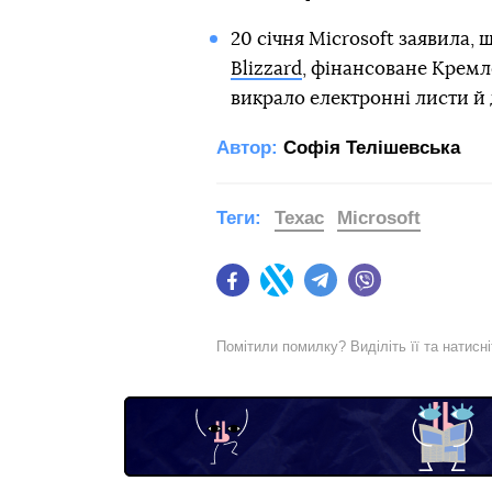
20 січня Microsoft заявила, 
Blizzard
, фінансоване Кремл
викрало електронні листи й 
Автор:
Софія Телішевська
Теги:
Техас
Microsoft
Facebook
Twitter
Telegram
Viber
Помітили помилку? Виділіть її та натисн