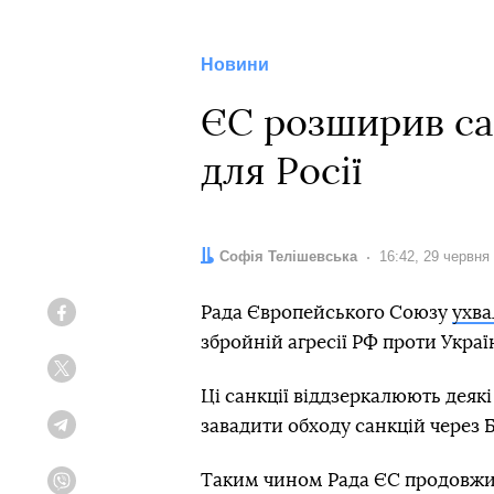
Новини
ЄС розширив сан
для Росії
Автор:
Софія Телішевська
Дата:
16:42, 29 червня
Рада Європейського Союзу
ухва
Facebook
збройній агресії РФ проти Украї
Twitter
Ці санкції віддзеркалюють деякі
завадити обходу санкцій через Б
Telegram
Таким чином Рада ЄС продовжила
Viber