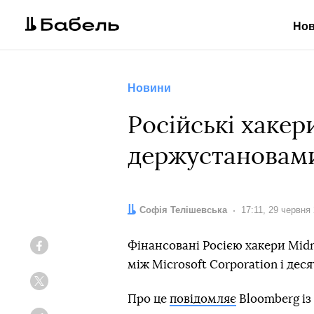
Но
Новини
Російські хакер
держустановами
Автор:
Софія Телішевська
Дата:
17:11, 29 червня
Фінансовані Росією хакери Midn
Facebook
між Microsoft Corporation і дес
Twitter
Про це
повідомляє
Bloomberg із