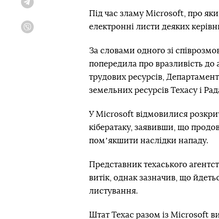
Telegram
Під час зламу Microsoft, про яки
електронні листи деяких керівни
Viber
За словами одного зі співрозмов
попередила про вразливість до 
трудових ресурсів, Департамент
земельних ресурсів Техасу і Рада
У Microsoft відмовилися розкрит
кібератаку, заявивши, що продо
помʼякшити наслідки нападу.
Представник техаського агентств
витік, однак зазначив, що йдеть
листування.
Штат Техас разом із Microsoft в