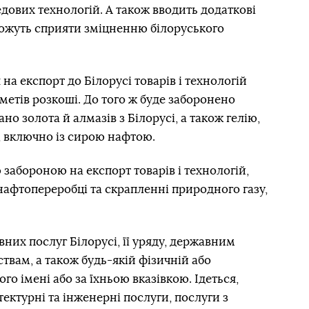
дових технологій. А також вводить додаткові
 можуть сприяти зміцненню білоруського
на експорт до Білорусі товарів і технологій
метів розкоші. До того ж буде заборонено
о золота й алмазів з Білорусі, а також гелію,
в, включно із сирою нафтою.
абороною на експорт товарів і технологій,
афтопереробці та скрапленні природного газу,
них послуг Білорусі, її уряду, державним
твам, а також будь-якій фізичній або
ого імені або за їхньою вказівкою. Ідеться,
тектурні та інженерні послуги, послуги з