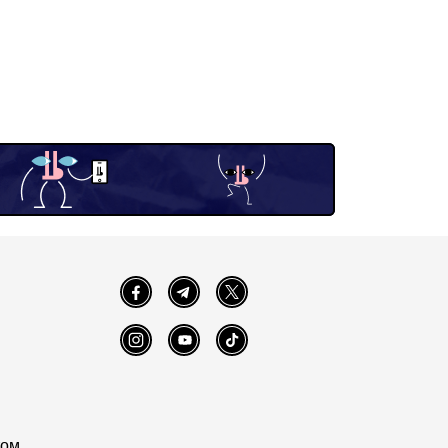
Facebook
Telegram
Twitter
Instagram
YouTube
TikTok
том