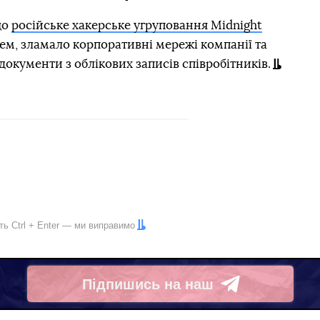
що
російське хакерське угруповання Midnight
ем, зламало корпоративні мережі компанії та
документи з облікових записів співробітників.
іть
Ctrl
+
Enter
— ми виправимо
Підпишись на наш
Telegram