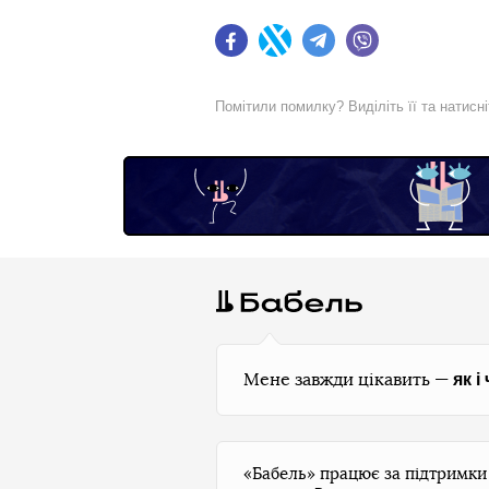
Facebook
Twitter
Telegram
Viber
Помітили помилку? Виділіть її та натисн
як і
Мене завжди цікавить —
«Бабель» працює за підтримк