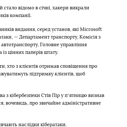
й стало відомо в січні, хакери викрали
ків компанії.
ників видання, серед установ, які Microsoft
атаки, — Департамент транспорту, Комісія з
 автотранспорту, Головне управління
 із цінних паперів штату.
и, хто з клієнтів отримав сповіщення про
вжуватимуть підтримку клієнтів, щоб
а з кібербезпеки Стів Пір у пʼятницю визнав
ся, вочевидь, про звичайне адміністративне
ивчають наслідки кібератаки.