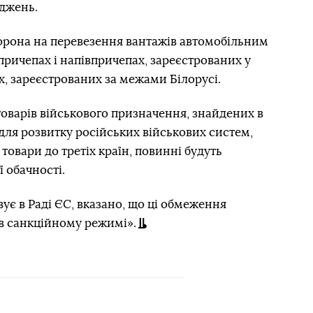
джень.
орона на перевезення вантажів автомобільним
ричепах і напівпричепах, зареєстрованих у
х, зареєстрованих за межами Білорусі.
товарів військового призначення, знайдених в
для розвитку російських військових систем,
 товари до третіх країн, повинні будуть
 обачності.
овує в Раді ЄС, вказано, що ці обмеження
в санкційному режимі».