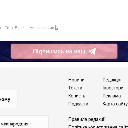
іть
Ctrl
+
Enter
— ми виправимо
Підпишись на наш
Telegram
Новини
Редакція
Тексти
Інвестори
Користь
Реклама
 чому
Подкасти
Карта сайту
Правила редакції
и міжнародних
Політика користування сай