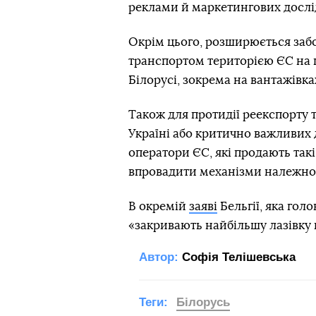
реклами й маркетингових дослі
Окрім цього, розширюється заб
транспортом територією ЄС на п
Білорусі, зокрема на вантажівка
Також для протидії реекспорту 
Україні або критично важливих 
оператори ЄС, які продають такі
впровадити механізми належної
В окремій
заяві
Бельгії, яка гол
«закривають найбільшу лазівку 
Автор:
Софія Телішевська
Теги:
Білорусь