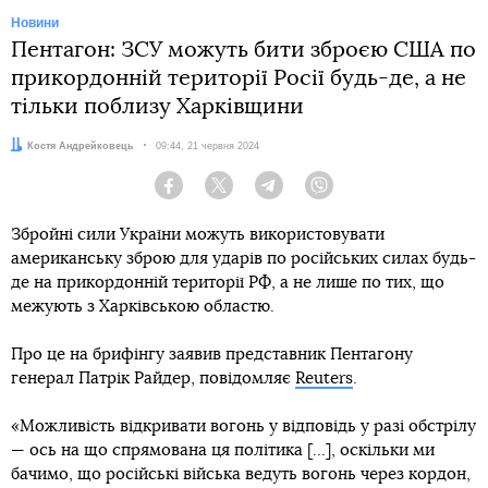
Новини
Пентагон: ЗСУ можуть бити зброєю США по
прикордонній території Росії будь-де, а не
тільки поблизу Харківщини
Автор:
Костя Андрейковець
Дата:
09:44, 21 червня 2024
Facebook
Twitter
Telegram
Viber
Збройні сили України можуть використовувати
американську зброю для ударів по російських силах будь-
де на прикордонній території РФ, а не лише по тих, що
межують з Харківською областю.
Про це на брифінгу заявив представник Пентагону
генерал Патрік Райдер, повідомляє
Reuters
.
«Можливість відкривати вогонь у відповідь у разі обстрілу
— ось на що спрямована ця політика [...], оскільки ми
бачимо, що російські війська ведуть вогонь через кордон,