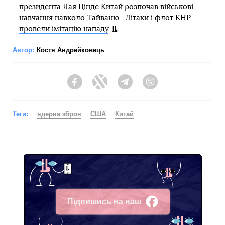
президента Лая Цінде Китай розпочав військові
навчання навколо Тайваню . Літаки і флот КНР
провели імітацію нападу
.
Автор:
Костя Андрейковець
Facebook
Twitter
Telegram
Viber
Теги:
ядерна зброя
США
Китай
Підпишись на наш
Facebook