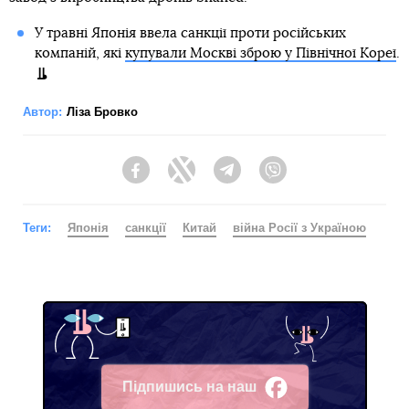
У травні Японія ввела санкції проти російських
компаній, які
купували Москві зброю у Північної Кореї
.
Автор:
Ліза Бровко
Facebook
Twitter
Telegram
Viber
Теги:
Японія
санкції
Китай
війна Росії з Україною
Підпишись на наш
Facebook