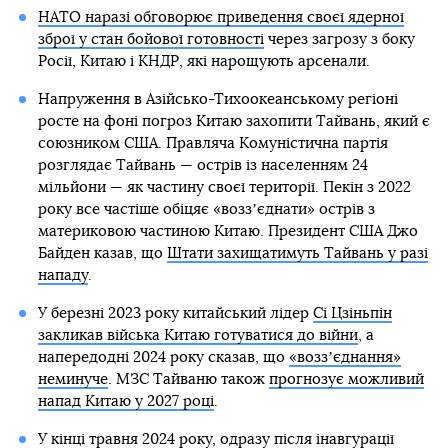
НАТО наразі обговорює приведення своєї ядерної
зброї у стан бойової готовності
через загрозу з боку
Росії, Китаю і КНДР, які нарощують арсенали.
Напруження в Азійсько-Тихоокеанському регіоні
росте на фоні погроз Китаю захопити Тайвань, який є
союзником США. Правляча Комуністична партія
розглядає Тайвань — острів із населенням 24
мільйони — як частину своєї території. Пекін з 2022
року все частіше обіцяє «воззʼєднати» острів з
материковою частиною Китаю. Президент США Джо
Байден казав, що
Штати захищатимуть Тайвань у разі
нападу
.
У березні 2023 року китайський лідер
Сі Цзіньпін
закликав війська Китаю готуватися до війни
, а
напередодні 2024 року сказав, що
«воззʼєднання»
неминуче
. МЗС Тайваню також
прогнозує можливий
напад Китаю у 2027 році
.
У кінці травня 2024 року, одразу після інавгурації