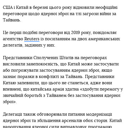
США і Китай в березні цього року відновили неофіційні
переговори щодо ядерної зброї на тлі загрози війни за
Тайвань.
Це перші подібні переговори від 2019 року, повідомляє
агентство
Reuters
із посиланням на двох американських
делегатів, задіяних у них.
Представники Сполучених Штатів на переговорах
висловили занепокоєність, що Китай може застосувати
або погрожувати застосуванням ядерної зброї, якщо
зазнає поразки в конфлікті за Тайвань. Представники
Китаю запевнили, що цього не станеться, адже вони
впевнені, що китайська армія здатна «здобути перемогу у
звичайній боротьбі з Тайванем без застосування ядерної
зброї».
Делегації також обговорювали питання модернізації
ядерної зброї та збільшення арсеналів обох сторін. Китай
нарощування ядерної сили виправдовує програмою