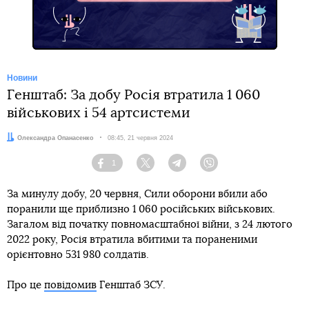
Новини
Генштаб: За добу Росія втратила 1 060
військових і 54 артсистеми
Автор:
Олександра Опанасенко
Дата:
08:45, 21 червня 2024
1
Facebook
Twitter
Telegram
Viber
За минулу добу, 20 червня, Сили оборони вбили або
поранили ще приблизно 1 060 російських військових.
Загалом від початку повномасштабної війни, з 24 лютого
2022 року, Росія втратила вбитими та пораненими
орієнтовно 531 980 солдатів.
Про це
повідомив
Генштаб ЗСУ.