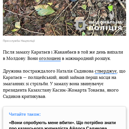
Пресслужба Нацполіції
Після замаху Каратаєв і Жаканбаєв в той же день виїхали
в Молдову. Вони
оголошені
в міжнародний розшук.
Дружина постраждалого Наталія Садикова
стверджує
, що
Каратаєв — поліцейський, який займав перші місця на
змаганнях зі стрільби. У замаху вона звинувачує
президента Казахстану Касим-Жомарта Токаєва, якого
Садиков критикував.
Читайте також:
«Вони спробують мене вбити». Що потрібно знати
про казахського журналіста Айдоса Садикова,