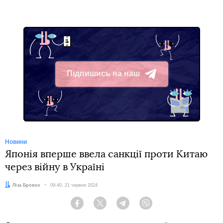
Підпишись на наш
Telegram
Новини
Японія вперше ввела санкції проти Китаю
через війну в Україні
Автор:
Ліза Бровко
Дата:
09:40, 21 червня 2024
Facebook
Twitter
Telegram
Viber