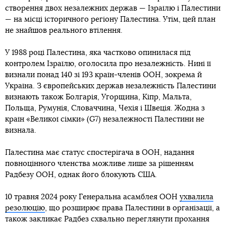
створення двох незалежних держав — Ізраїлю і Палестини
— на місці історичного регіону Палестина. Утім, цей план
не знайшов реального втілення.
У 1988 році Палестина, яка частково опинилася під
контролем Ізраїлю, оголосила про незалежність. Нині її
визнали понад 140 зі 193 країн-членів ООН, зокрема й
Україна. З європейських держав незалежність Палестини
визнають також Болгарія, Угорщина, Кіпр, Мальта,
Польща, Румунія, Словаччина, Чехія і Швеція. Жодна з
країн «Великої сімки» (G7) незалежності Палестини не
визнала.
Палестина має статус спостерігача в ООН, надання
повноцінного членства можливе лише за рішенням
Радбезу ООН, однак його блокують США.
10 травня 2024 року Генеральна асамблея ООН
ухвалила
резолюцію
, що розширює права Палестини в організації, а
також закликає Радбез схвально переглянути прохання