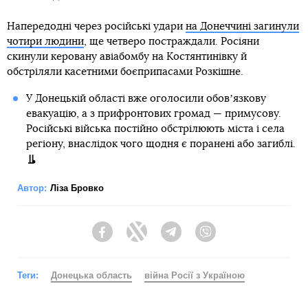
Напередодні через російські удари
на Донеччині загинули
чотири людини
, ще четверо постраждали. Росіяни
скинули керовану авіабомбу на Костянтинівку й
обстріляли касетними боєприпасами Розкішне.
У Донецькій області вже оголосили обовʼязкову
евакуацію, а з прифронтових громад — примусову.
Російські війська постійно обстрілюють міста і села
регіону, внаслідок чого щодня є поранені або загиблі.
Автор:
Ліза Бровко
Facebook
Twitter
Telegram
Viber
Теги:
Донецька область
війна Росії з Україною