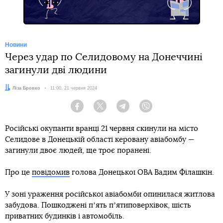
Новини
Через удар по Селидовому на Донеччині
загинули дві людини
Автор:
Ліза Бровко
Дата:
11:00, 21 червня 2024
Facebook
Twitter
Telegram
Viber
Російські окупанти вранці 21 червня скинули на місто
Селидове в Донецькій області керовану авіабомбу —
загинули двоє людей, ще троє поранені.
Про це
повідомив
голова Донецької ОВА Вадим Філашкін.
У зоні ураження російської авіабомби опинилася житлова
забудова. Пошкоджені пʼять пʼятиповерхівок, шість
приватних будинків і автомобіль.