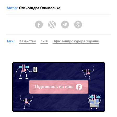
Автор:
Олександра Опанасенко
Facebook
Twitter
Telegram
Viber
Теги:
Казахстан
Київ
Офіс генпрокурора України
Підпишись на наш
Facebook