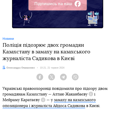
Підпишись на наш
Facebook
Новини
Поліція підозрює двох громадян
Казахстану в замаху на казахського
журналіста Садикова в Києві
Автор:
Олександра Опанасенко
Дата:
10:21, 21 червня 2024
Facebook
Twitter
Telegram
Viber
Українські правоохоронці повідомили про підозру двом
громадянам Казахстану — Алтаю
Жаканбаєву
і
Довідка
Мейраму
Каратаєву
— у
замаху на казахського
Довідка
опозиціонера і журналіста Айдоса Садикова
в Києві.