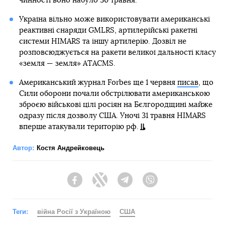
чинності воно набуло 30 травня.
Україна вільно може використовувати американські
реактивні снаряди GMLRS, артилерійські ракетні
системи HIMARS та іншу артилерію. Дозвіл не
розповсюджується на ракети великої дальності класу
«земля — земля» ATACMS.
Американський журнал Forbes ще 1 червня
писав
, що
Сили оборони почали обстрілювати американською
зброєю військові цілі росіян на Бєлгородщині майже
одразу після дозволу США. Уночі 31 травня HIMARS
вперше атакували територію рф.
Автор:
Костя Андрейковець
Facebook
Twitter
Telegram
Viber
Теги:
війна Росії з Україною
США