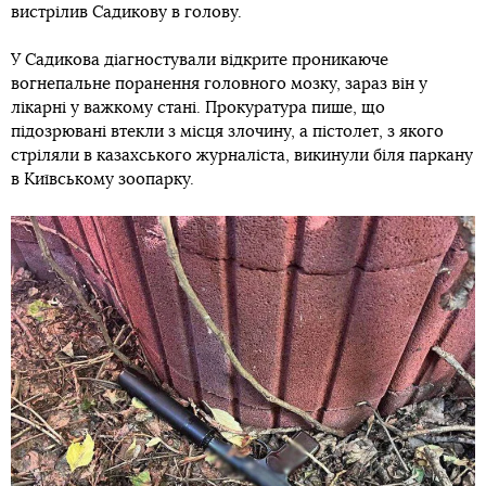
вистрілив Садикову в голову.
У Садикова діагностували відкрите проникаюче
вогнепальне поранення головного мозку, зараз він у
лікарні у важкому стані. Прокуратура пише, що
підозрювані втекли з місця злочину, а пістолет, з якого
стріляли в казахського журналіста, викинули біля паркану
в Київському зоопарку.