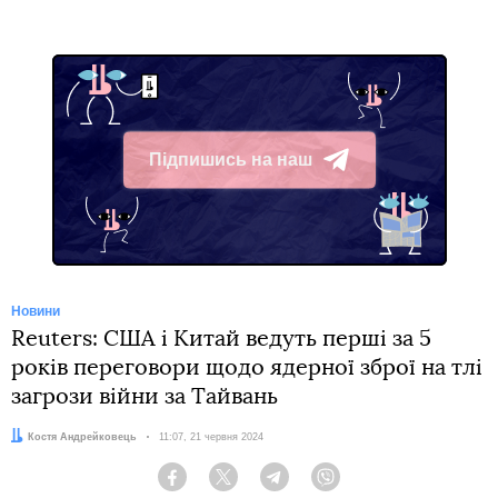
Підпишись на наш
Telegram
Новини
Reuters: США і Китай ведуть перші за 5
років переговори щодо ядерної зброї на тлі
загрози війни за Тайвань
Автор:
Костя Андрейковець
Дата:
11:07, 21 червня 2024
Facebook
Twitter
Telegram
Viber