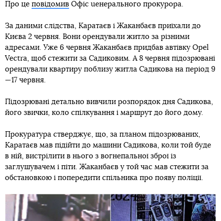
Про це
повідомив
Офіс uенерального прокурора.
За даними слідства, Каратаєв і Жаканбаєв приїхали до
Києва 2 червня. Вони орендували житло за різними
адресами. Уже 6 червня Жаканбаєв придбав автівку Opel
Vectra, щоб стежити за Садиковим. А 8 червня підозрювані
орендували квартиру поблизу житла Садикова на період 9
—17 червня.
Підозрювані детально вивчили розпорядок дня Садикова,
його звички, коло спілкування і маршрут до його дому.
Прокуратура стверджує, що, за планом підозрюваних,
Каратаєв мав підійти до машини Садикова, коли той буде
в ній, вистрілити в нього з вогнепальної зброї із
заглушувачем і піти. Жаканбаєв у той час мав стежити за
обстановкою і попередити спільника про появу поліції.