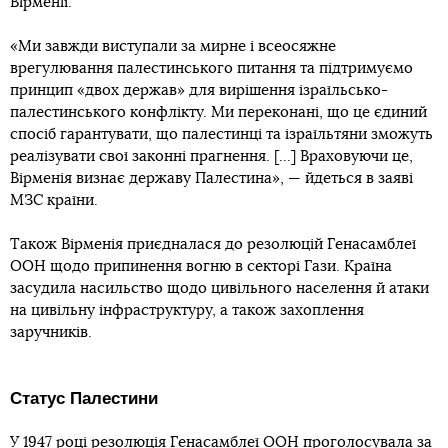
Вірменії.
«Ми завжди виступали за мирне і всеосяжне
врегулювання палестинського питання та підтримуємо
принцип «двох держав» для вирішення ізраїльсько-
палестинського конфлікту. Ми переконані, що це єдиний
спосіб гарантувати, що палестинці та ізраїльтяни зможуть
реалізувати свої законні прагнення. [...] Враховуючи це,
Вірменія визнає державу Палестина», — йдеться в заяві
МЗС країни.
Також Вірменія приєдналася до резолюцій Генасамблеї
ООН щодо припинення вогню в секторі Гази. Країна
засудила насильство щодо цивільного населення й атаки
на цивільну інфраструктуру, а також захоплення
заручників.
Статус Палестини
У 1947 році резолюція Генасамблеї ООН проголосувала за