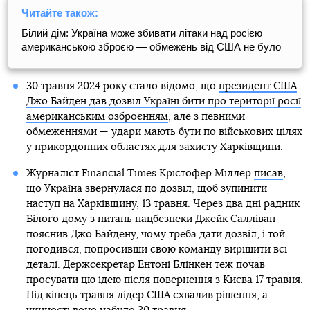
Читайте також:
Білий дім: Україна може збивати літаки над росією
американською зброєю — обмежень від США не було
30 травня 2024 року стало відомо, що
президент США
Джо Байден дав дозвіл Україні бити про території росії
американським озброєнням
, але з певними
обмеженнями — удари мають бути по військових цілях
у прикордонних областях для захисту Харківщини.
Журналіст Financial Times Крістофер Міллер
писав
,
що Україна звернулася по дозвіл, щоб зупинити
наступ на Харківщину, 13 травня. Через два дні радник
Білого дому з питань нацбезпеки Джейк Салліван
пояснив Джо Байдену, чому треба дати дозвіл, і той
погодився, попросивши свою команду вирішити всі
деталі. Держсекретар Ентоні Блінкен теж почав
просувати цю ідею після повернення з Києва 17 травня.
Під кінець травня лідер США схвалив рішення, а