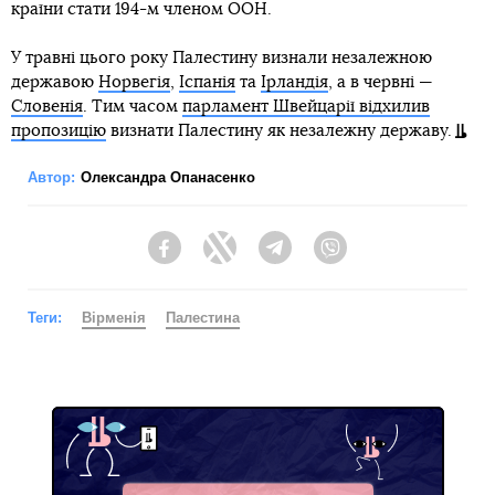
країни стати 194-м членом ООН.
У травні цього року Палестину визнали незалежною
державою
Норвегія
,
Іспанія
та
Ірландія
, а в червні —
Словенія
. Тим часом
парламент Швейцарії відхилив
пропозицію
визнати Палестину як незалежну державу.
Автор:
Олександра Опанасенко
Facebook
Twitter
Telegram
Viber
Теги:
Вірменія
Палестина