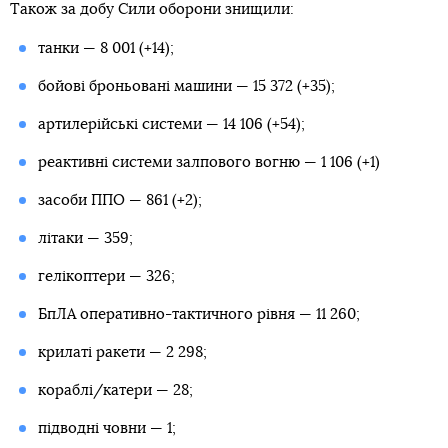
Також за добу Сили оборони знищили:
танки — 8 001 (+14);
бойові броньовані машини — 15 372 (+35);
артилерійські системи — 14 106 (+54);
реактивні системи залпового вогню — 1 106 (+1)
засоби ППО — 861 (+2);
літаки — 359;
гелікоптери — 326;
БпЛА оперативно-тактичного рівня — 11 260;
крилаті ракети — 2 298;
кораблі/катери — 28;
підводні човни — 1;