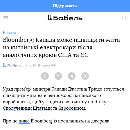
Підтримати
Facebook
Telegram
Twitter
Instagram
Меню
По
по
сай
Новини
Bloomberg: Канада може підвищити мита
на китайські електрокари після
аналогічних кроків США та ЄС
Автор:
Ліза Бровко
Дата:
11:36, 21 червня 2024
Facebook
Twitter
Telegram
Viber
Уряд прем’єр-міністра Канади Джастіна Трюдо готується
підвищити мита на електромобілі китайського
виробництва, щоб узгодити свою митну політику зі
Сполученими Штатами
та
Євросоюзом
.
Про це
пише
Bloomberg із посиланням на джерела.