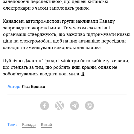
занепокоєні перспективою, що дешеві китайські
електрокари з часом заполонять ринок.
Канадські автопромислові групи закликали Канаду
запровадити жорсткі мита. Тим часом екологічні
організації стверджують, що важливо підтримувати низькі
ціни на електромобілі, щоб на них активніше пересідали
канадці та зменшували використання палива.
Публічно Джастін Трюдо і міністри його кабінету заявили,
що стежать за тим, що роблять інші країни, однак не
зобовʼязувалися вводити нові мита.
Автор:
Ліза Бровко
Facebook
Twitter
Telegram
Viber
Теги:
Канада
Китай