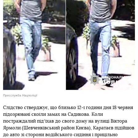
Пресслужба Нацполіції
Слідство стверджує, що близько 12-ї години дня 18 червня
підозрювані скоїли замах на Садикова. Коли
постраждалий підʼїхав до свого дому на вулиці Віктора
Ярмоли (Шевченківський район Києва), Каратаєв підійшов
до авто зі сторони водійського сидіння і прицільно