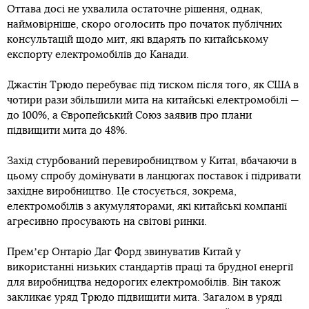
Оттава досі не ухвалила остаточне рішення, однак,
наймовірніше, скоро оголосить про початок публічних
консультацій щодо мит, які вдарять по китайському
експорту електромобілів до Канади.
Джастін Трюдо перебуває під тиском після того, як США в
чотири рази збільшили мита на китайські електромобілі —
до 100%, а Європейський Союз заявив про плани
підвищити мита до 48%.
Захід стурбований перевиробництвом у Китаї, вбачаючи в
цьому спробу домінувати в ланцюгах поставок і підривати
західне виробництво. Це стосується, зокрема,
електромобілів з акумуляторами, які китайські компанії
агресивно просувають на світові ринки.
Премʼєр Онтаріо Даг Форд звинуватив Китай у
використанні низьких стандартів праці та брудної енергії
для виробництва недорогих електромобілів. Він також
закликає уряд Трюдо підвищити мита. Загалом в уряді