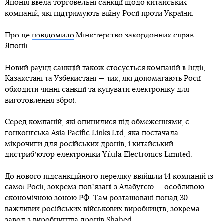
Японія ввела торговельні санкції щодо китайських
компаній, які підтримують війну Росії проти України.
Про це
повідомило
Міністерство закордонних справ
Японії.
Новий раунд санкцій також стосується компаній в Індії,
Казахстані та Узбекистані — тих, які допомагають Росії
обходити чинні санкції та купувати електроніку для
виготовлення зброї.
Серед компаній, які опинилися під обмеженнями, є
гонконгська Asia Pacific Links Ltd, яка постачала
мікрочипи для російських дронів, і китайський
дистрибʼютор електроніки Yilufa Electronics Limited.
До нового підсанкційного переліку ввійшли 14 компаній із
самої Росії, зокрема повʼязані з Алабугою — особливою
економічною зоною РФ. Там розташовані понад 30
важливих російських військових виробництв, зокрема
завод з виробництва дронів Shahed.