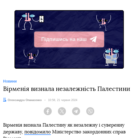
Підпишись на наш
Telegram
Новини
Вірменія визнала незалежність Палестини
Автор:
Олександра Опанасенко
Дата:
10:58, 21 червня 2024
Facebook
Twitter
Telegram
Viber
Вірменія визнала Палестину як незалежну і суверенну
державу,
повідомило
Міністерство закордонних справ