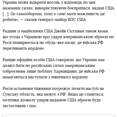
Україна може відкрити вогонь у відповідь по цих
наземних силах, використовуючи боєприпаси, надані США
[...]. Це самооборона, тому є сенс мати можливість це
робити», — сказав генерал-майор ВПС США.
Радник із нацбезпеки США Джейк Салліван також казав,
що угода з Україною про удари американською зброєю по
Росії поширюється на «будь-яке місце, де війська РФ
перетинають кордон».
Раніше офіційні особи США говорили, що Україна має
дозвіл бити по російських силах американським
озброєнням лише поблизу Харківщини, де війська РФ
намагаються наступати з північного кордону.
Росія останніми тижнями погрожує почати наступ на
Сумську область, яка межує з РФ. Якщо це станеться,
політика дозволу ударів наданою США зброєю буде
застосована і там.