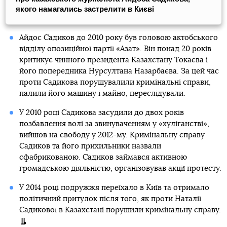
якого намагались застрелити в Києві
Айдос Садиков до 2010 року був головою актобського
відділу опозиційної партії «Азат». Він понад 20 років
критикує чинного президента Казахстану Токаєва і
його попередника Нурсултана Назарбаєва. За цей час
проти Садикова порушувалили кримінальні справи,
палили його машину і майно, переслідували.
У 2010 році Садикова засудили до двох років
позбавлення волі за звинуваченням у «хуліганстві»,
вийшов на свободу у 2012-му. Кримінальну справу
Садиков та його прихильники назвали
сфабрикованою. Садиков займався активною
громадською діяльністю, організовував акції протесту.
У 2014 році подружжя переїхало в Київ та отримало
політичний притулок після того, як проти Наталії
Садикової в Казахстані порушили кримінальну справу.