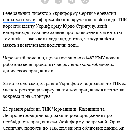
Facebook
Twitter
Telegram
Viber
Генеральний директор Укрінформу Сергій Череватий
прокоментував
інформацію про вручення повістки до ТЦК
кореспонденту Укрінформу Юрію Стригуну, який
напередодні публічно заявив про поширення в агентстві
темників — вказівок влади щодо того, як журналісти
мають висвітлювати політичні події.
Череватий пояснив, що за постановою 1487 КМУ кожен
роботодавець проводить звірку військово-облікових
даних своїх працівників.
За його словами, 3 травня Укрінформ відправив до ТЦК за
місцем реєстрації звірку на пʼятьох працівників агентства,
зокрема й на Стригуна.
22 травня районні ТЦК Черкащини, Київщини та
Дніпропетровщини відправили розпорядження про
необхідність працівникам Укрінформу, зокрема й Юрію
Стригуну, прибути до ТЦК для звірки облікових даних. Як