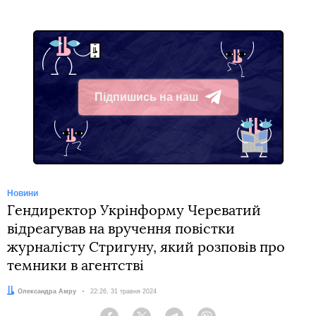
Підпишись на наш
Telegram
Новини
Гендиректор Укрінформу Череватий
відреагував на вручення повістки
журналісту Стригуну, який розповів про
темники в агентстві
Автор:
Олександра Амру
Дата:
22:26, 31 травня 2024