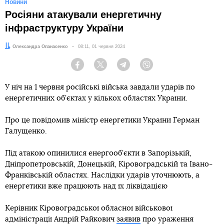
Новини
Росіяни атакували енергетичну
інфраструктуру України
Автор:
Олександра Опанасенко
Дата:
08:11, 01 червня 2024
Facebook
Twitter
Telegram
Viber
У ніч на 1 червня російські війська завдали ударів по
енергетичних об’єктах у кількох областях України.
Про це повідомив міністр енергетики України Герман
Галущенко.
Під атакою опинилися енергооб’єкти в Запорізькій,
Дніпропетровській, Донецькій, Кіровоградській та Івано-
Франківській областях. Наслідки ударів уточнюють, а
енергетики вже працюють над їх ліквідацією
Керівник Кіровоградської обласної військової
адміністрації Андрій Райкович
заявив
про ураження