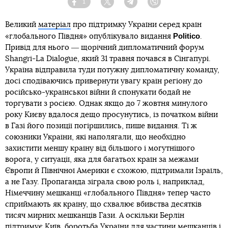
1
Facebook
Twitter
Telegram
Viber
Великий
матеріал
про підтримку України серед країн
Politico
«глобального Півдня» опублікувало видання
.
Привід для нього ― щорічний дипломатичний форум
Shangri-La Dialogue, який 31 травня почався в Сінгапурі.
Україна відправила туди потужну дипломатичну команду,
досі сподіваючись привернути увагу країн регіону до
російсько-української війни й спонукати бодай не
торгувати з росією. Однак якщо до 7 жовтня минулого
року Києву вдалося дещо просунутись, із початком війни
в Газі його позиції погіршились, пише видання. Ті ж
союзники України, які наполягали, що необхідно
захистити меншу країну від більшого і могутнішого
ворога, у ситуації, яка для багатьох країн за межами
Європи й Північної Америки є схожою, підтримали Ізраїль,
а не Газу. Пропаганда зіграла свою роль і, наприклад,
Німеччину мешканці «глобального Півдня» тепер часто
сприймають як країну, що схвалює вбивства десятків
тисяч мирних мешканців Гази. А оскільки Берлін
підтримує Київ, боротьба України для частини мешканців і