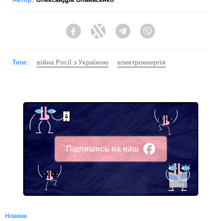
Facebook
Twitter
Telegram
Viber
Теги:
війна Росії з Україною
електроенергія
Підпишись на наш
Facebook
Новини