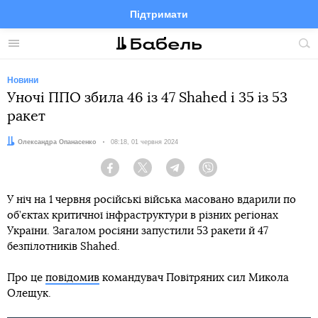
Підтримати
Facebook
Telegram
Twitter
Instagram
Меню
По
по
сай
Новини
Уночі ППО збила 46 із 47 Shahed і 35 із 53
ракет
Автор:
Олександра Опанасенко
Дата:
08:18, 01 червня 2024
Facebook
Twitter
Telegram
Viber
У ніч на 1 червня російські війська масовано вдарили по
об’єктах критичної інфраструктури в різних регіонах
України. Загалом росіяни запустили 53 ракети й 47
безпілотників Shahed.
Про це
повідомив
командувач Повітряних сил Микола
Олещук.