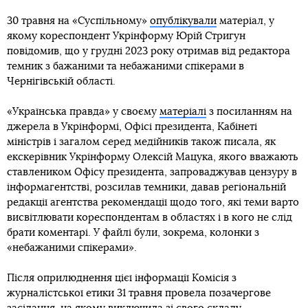
30 травня на «Суспільному»
опублікували
матеріал, у
якому кореспондент Укрінформу Юрій Стригун
повідомив, що у грудні 2023 року отримав від редактора
темник з бажаними та небажаними спікерами в
Чернігівській області.
«Українська правда» у своєму
матеріалі
з посиланням на
джерела в Укрінформі, Офісі президента, Кабінеті
міністрів і загалом серед медійників також писала, як
екскерівник Укрінформу Олексій Мацука, якого вважають
ставлеником Офісу президента, запроваджував цензуру в
інформагентстві, розсилав темники, давав регіональній
редакції агентства рекомендації щодо того, які теми варто
висвітлювати кореспондентам в областях і в кого не слід
брати коментарі. У файлі були, зокрема, колонки з
«небажаними спікерами».
Після оприлюднення цієї інформації Комісія з
журналістської етики 31 травня провела позачергове