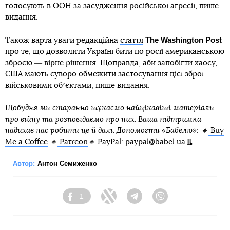
голосують в ООН за засудження російської агресії, пише
видання.
The Washington Post
Також варта уваги редакційна
стаття
про те, що дозволити Україні бити по росії американською
зброєю ― вірне рішення. Щоправда, аби запобігти хаосу,
США мають суворо обмежити застосування цієї зброї
військовими обʼєктами, пише видання.
Щобудня ми старанно шукаємо найцікавіші матеріали
про війну та розповідаємо про них. Ваша підтримка
надихає нас робити це й далі. Допомогти «Бабелю»: 🔸
Buy
Me a Coffee
🔸
Patreon
🔸
PayPal: paypal@babel.ua
Автор:
Антон Семиженко
1
Facebook
Twitter
Telegram
Viber