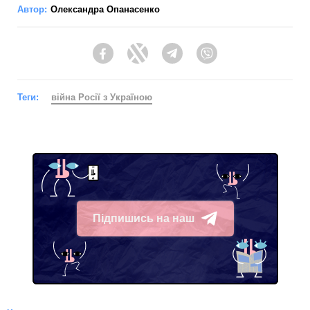
Автор:
Олександра Опанасенко
Facebook
Twitter
Telegram
Viber
Теги:
війна Росії з Україною
Підпишись на наш
Telegram