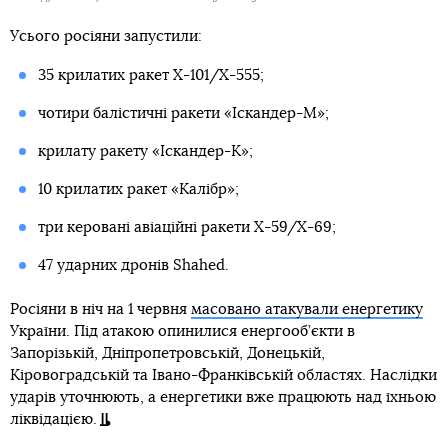
Усього росіяни запустили:
35 крилатих ракет Х-101/Х-555;
чотири балістичні ракети «Іскандер-М»;
крилату ракету «Іскандер-К»;
10 крилатих ракет «Калібр»;
три керовані авіаційні ракети Х-59/Х-69;
47 ударних дронів Shahed.
Росіяни в ніч на 1 червня
масовано атакували енергетику
України. Під атакою опинилися енергооб’єкти в
Запорізькій, Дніпропетровській, Донецькій,
Кіровоградській та Івано-Франківській областях. Наслідки
ударів уточнюють, а енергетики вже працюють над їхньою
ліквідацією.