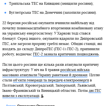
Трипільська ТЕС на Київщині (знищили росіяни);
Вуглегірська ТЕС на Донеччині (захопили росіяни).
22 березня російські окупанти вчинили найбільшу від
початку повномасштабного вторгнення комбіновану атаку
на українську енергосистему. У Харкові тоді стався
блекаут. Серед іншого, окупанти вдарили по Дніпровській
ГЕС, але загрози прориву греблі немає. Обидві станції, які
входять до складу ДніпроГЕС (ГЕС-1 і ГЕС-2), припинили
роботу, водночас
ГЕС-2 зазнала критичних пошкоджень
.
Після цього росіяни ще кілька разів атакували критичну
інфраструктуру. У ніч на 8 травня
російські війська
масовано атакували Україну ракетами й дронами
. Ціллю
стали
обʼєкти генерації та передачі електроенергії
в
Полтавській, Кіровоградській, Запорізькій, Львівській,
Івано-Франківській та Вінницькій областях. Потім
дві ГЕС
вивели з експлуатації
.
Автор:
Олександра Опанасенко