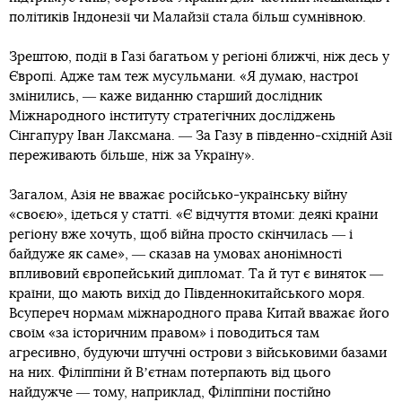
політиків Індонезії чи Малайзії стала більш сумнівною.
Зрештою, події в Газі багатьом у регіоні ближчі, ніж десь у
Європі. Адже там теж мусульмани. «Я думаю, настрої
змінились, ― каже виданню старший дослідник
Міжнародного інституту стратегічних досліджень
Сінгапуру Іван Лаксмана. ― За Газу в південно-східній Азії
переживають більше, ніж за Україну».
Загалом, Азія не вважає російсько-українську війну
«своєю», ідеться у статті. «Є відчуття втоми: деякі країни
регіону вже хочуть, щоб війна просто скінчилась ― і
байдуже як саме», ― сказав на умовах анонімності
впливовий європейський дипломат. Та й тут є виняток ―
країни, що мають вихід до Південнокитайського моря.
Всупереч нормам міжнародного права Китай вважає його
своїм «за історичним правом» і поводиться там
агресивно, будуючи штучні острови з військовими базами
на них. Філіппіни й Вʼєтнам потерпають від цього
найдужче ― тому, наприклад, Філіппіни постійно