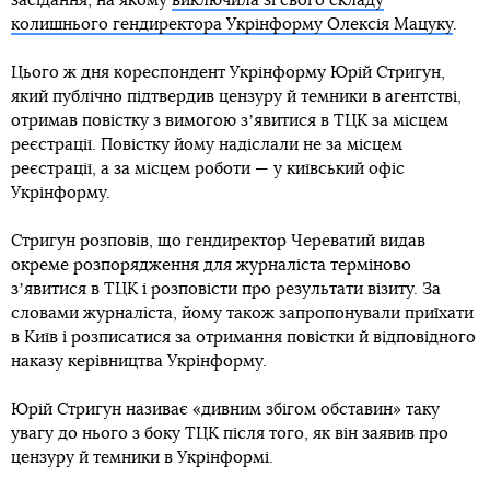
засідання, на якому
виключила зі свого складу
колишнього гендиректора Укрінформу Олексія Мацуку
.
Цього ж дня кореспондент Укрінформу Юрій Стригун,
який публічно підтвердив цензуру й темники в агентстві,
отримав повістку з вимогою зʼявитися в ТЦК за місцем
реєстрації. Повістку йому надіслали не за місцем
реєстрації, а за місцем роботи — у київський офіс
Укрінформу.
Стригун розповів, що гендиректор Череватий видав
окреме розпорядження для журналіста терміново
зʼявитися в ТЦК і розповісти про результати візиту. За
словами журналіста, йому також запропонували приїхати
в Київ і розписатися за отримання повістки й відповідного
наказу керівництва Укрінформу.
Юрій Стригун називає «дивним збігом обставин» таку
увагу до нього з боку ТЦК після того, як він заявив про
цензуру й темники в Укрінформі.