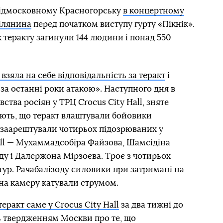
 підмосковному Красногорську
в концертному
рілянина
перед початком виступу гурту «Пікнік».
 теракту загинули 144 людини і понад 550
взяла на себе відповідальність за теракт
і
а останні роки атакою». Наступного дня в
вства росіян у ТРЦ Crocus City Hall, зняте
ють, що теракт влаштували бойовики
 заарештували чотирьох підозрюваних у
Hall — Мухаммадсобіра Файзова, Шамсідіна
ду і Далержона Мірзоєва. Троє з чотирьох
ртур. Рачабалізоду силовики при затримані на
і на камеру катували струмом.
ракт саме у Crocus City Hall
за два тижні до
ь твердженням Москви про те, що