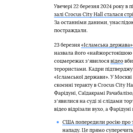
Увечері 22 березня 2024 року в
залі Crocus City Hall сталася ст
За останніми даними, унаслідок
постраждали.
23 березня
«Ісламська держава» 
назвала його «найжорстокішою з
соцмережах зʼявилося
відео
вби
терористами. Кадри підтверджу
«Ісламської держави». У Москві
скоєнні теракту в Crocus City 
Фарідуні, Саїдакрамі Рачабалізо
зʼявилися на суді зі слідами то
відео відрізали вухо, а Фарідун
США попередили росію про те
нападу. Це прямо суперечит