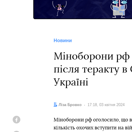
Новини
Міноборони рф з
після теракту в
Україні
Автор:
Ліза Бровко
Дата:
17:18, 03 квітня 2024
Міноборони рф оголосило, що в 
Facebook
кількість охочих вступити на ві