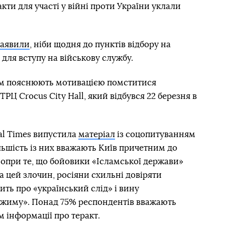
акти для участі у війні проти України уклали
заявили
, ніби щодня до пунктів відбору на
для вступу на військову службу.
ам пояснюють мотивацією помститися
 ТРЦ Crocus City Hall, який відбувся 22 березня в
ial Times випустила
матеріал
із соцопитуванням
ільшість із них вважають Київ причетним до
 Попри те, що бойовики «Ісламської держави»
за цей злочин, росіяни схильні довіряти
рить про «український слід» і вину
ежиму». Понад 75% респондентів вважають
 інформації про теракт.