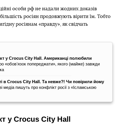
іційні особи рф не надали жодних доказів
 більшість росіян продовжують вірити їм. Тобто
гідну росіянам «правду», як свідчать
т у Crocus City Hall. Американці полюбили
о «обовʼязок попереджати», якого (майже) завжди
ка
ті в Crocus City Hall. Та невже?! Чи повірили йому
ві медіа пишуть про конфлікт росії з «Ісламською
 у Crocus City Hall