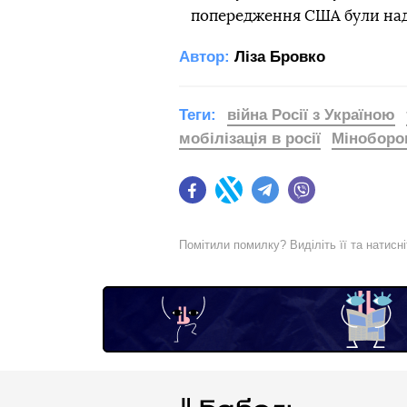
попередження США були надт
Автор:
Ліза Бровко
Теги:
війна Росії з Україною
мобілізація в росії
Міноборон
Facebook
Twitter
Telegram
Viber
Помітили помилку? Виділіть її та натисн