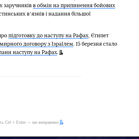
х заручників
в обмін на припинення бойових
стинських вʼязнів і надання більшої
 про
підготовку до наступу на Рафах
, Єгипет
мирного договору з Ізраїлем
. 15 березня стало
плани наступу на Рафах
.
іть
Ctrl
+
Enter
— ми виправимо