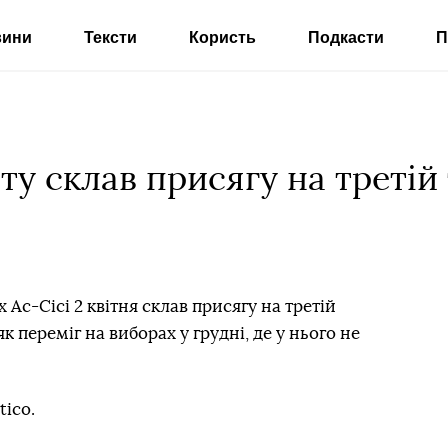
вини
Тексти
Користь
Подкасти
П
у склав присягу на третій
Ас-Сісі 2 квітня склав присягу на третій
к переміг на виборах у грудні, де у нього не
tico.