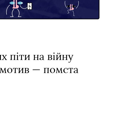
х піти на війну
й мотив — помста