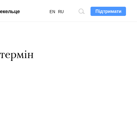
Підтримати
екельце
Пошук
EN
RU
по
сайту
 термін