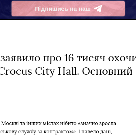
Підпишись на наш
Telegram
аявило про 16 тисяч охочи
 Crocus City Hall. Основни
Москві та інших містах нібито «значно зросла
йськову службу за контрактом». І навело дані,