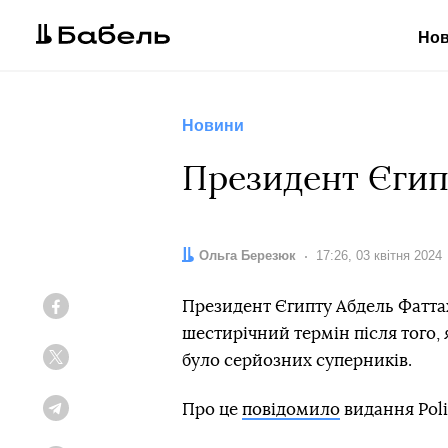
Но
Новини
Президент Єгипт
Автор:
Ольга Березюк
Дата:
17:26, 03 квітня 2024
Президент Єгипту Абдель Фаттах 
Facebook
шестирічний термін після того, я
було серйозних суперників.
Twitter
Про це
повідомило
видання Poli
Telegram