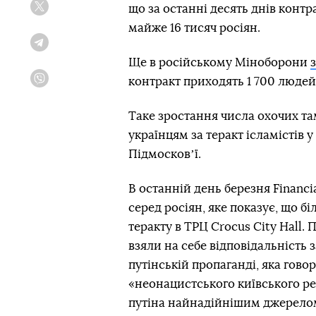
що за останні десять днів контр
Twitter
майже 16 тисяч росіян.
Telegram
Ще в російському Міноборони
контракт приходять 1 700 людей 
Viber
Таке зростання числа охочих т
українцям за теракт ісламістів у
Підмосковʼї.
В останній день березня Financ
серед росіян, яке показує, що б
теракту в ТРЦ Crocus City Hall.
взяли на себе відповідальність 
путінській пропаганді, яка гово
«неонацистського київського р
путіна найнадійнішим джерелом