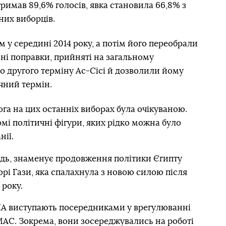
тримав 89,6% голосів, явка становила 66,8% з
них виборців.
 у середині 2014 року, а потім його переобрали
йні поправки, прийняті на загальному
о другого терміну Ас-Сісі й дозволили йому
ічний термін.
мога на цих останніх виборах була очікуваною.
і політичні фігури, яких рідко можна було
нії.
идь, знаменує продовження політики Єгипту
орі Гази, яка спалахнула з новою силою після
 року.
ША виступають посередниками у врегулюванні
МАС. Зокрема, вони зосереджувались на роботі