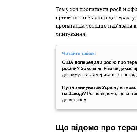
Тому хоч пропаганда росії й оф
причетності України до теракту,
пропаганда успішно навʼязала ви
опитування.
Читайте також:
США попередили росію про терак
росіян? Зовсім ні.
Розповідаємо пр
дотримується американська розвід
Путін звинуватив Україну в терак
на Заході?
Розповідаємо, що світо
державою»
Що відомо про теракт