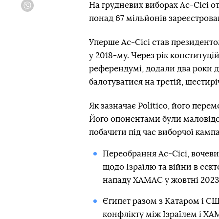
На грудневих виборах Ас-Сісі о
Viber
понад 67 мільйонів зареєстрова
Уперше Ас-Сісі став президентом
у 2018-му. Через рік конституці
референдумі, додали два роки д
балотуватися на третій, шестир
Як зазначає Politico, його пере
Його опонентами були маловідом
побачити під час виборчої кампа
Переобрання Ас-Сісі, вочев
щодо Ізраїлю та війни в сект
нападу ХАМАС у жовтні 2023
Єгипет разом з Катаром і С
конфлікту між Ізраїлем і ХА