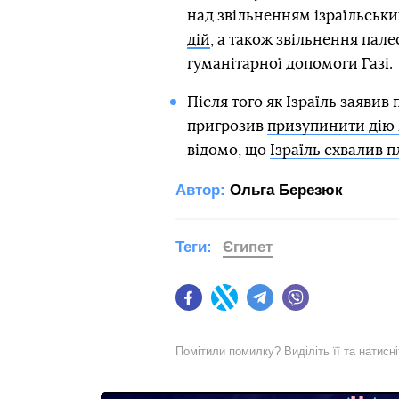
над звільненням ізраїльськи
дій
, а також звільнення пале
гуманітарної допомоги Газі.
Після того як Ізраїль заявив
пригрозив
призупинити дію 
відомо, що
Ізраїль схвалив 
Автор:
Ольга Березюк
Теги:
Єгипет
Facebook
Twitter
Telegram
Viber
Помітили помилку? Виділіть її та натисн