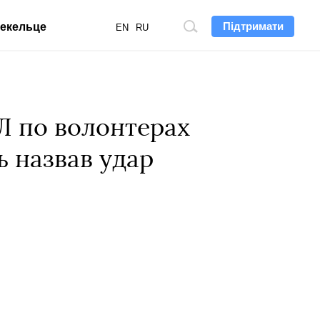
Підтримати
екельце
Пошук
EN
RU
по
сайту
Л по волонтерах
ль назвав удар