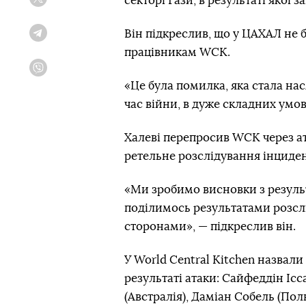
секторі Гази, в результаті якої
Twitter
Він підкреслив, що у ЦАХАЛ не
Telegram
працівникам WCK.
Viber
«Це була помилка, яка стала нас
час війни, в дуже складних умов
Халеві перепросив WCK через ат
ретельне розслідування інцидент
«Ми зробимо висновки з результ
поділимось результатами розсл
сторонами», — підкреслив він.
У World Central Kitchen назвали
результаті атаки: Сайфеддін Іс
(Австралія), Даміан Собель (По