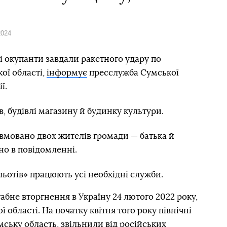
2024
кі окупанти завдали ракетного удару по
ої області,
інформує
пресслужба Сумської
ї.
, будівлі магазину й будинку культури.
авмовано двох жителів громади — батька й
но в повідомленні.
льотів» працюють усі необхідні служби.
бне вторгнення в Україну 24 лютого 2022 року,
області. На початку квітня того року північні
мську область, звільнили від російських