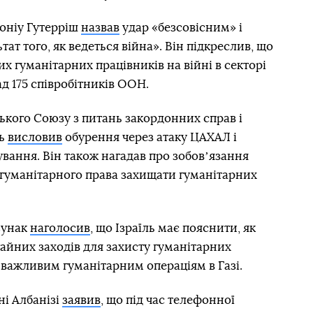
оніу Гутерріш
назвав
удар «безсовісним» і
ат того, як ведеться війна». Він підкреслив, що
их гуманітарних працівників на війні в секторі
ад 175 співробітників ООН.
кого Союзу з питань закордонних справ і
ль
висловив
обурення через атаку ЦАХАЛ і
ування. Він також нагадав про зобовʼязання
 гуманітарного права захищати гуманітарних
Сунак
наголосив
, що Ізраїль має пояснити, як
гайних заходів для захисту гуманітарних
 важливим гуманітарним операціям в Газі.
ні Албанізі
заявив
, що під час телефонної