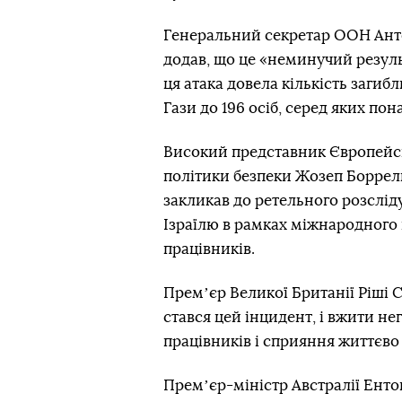
Генеральний секретар ООН Ант
додав, що це «неминучий результ
ця атака довела кількість загибл
Гази до 196 осіб, серед яких пон
Високий представник Європейсь
політики безпеки Жозеп Борре
закликав до ретельного розслід
Ізраїлю в рамках міжнародного
працівників.
Премʼєр Великої Британії Ріші 
стався цей інцидент, і вжити не
працівників і сприяння життєво
Премʼєр-міністр Австралії Енто