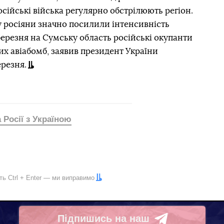
російські війська регулярно обстрілюють регіон.
у росіяни значно посилили інтенсивність
 березня на Сумську область російські окупанти
х авіабомб, заявив президент України
резня.
а Росії з Україною
іть
Ctrl
+
Enter
— ми виправимо
Підпишись на наш