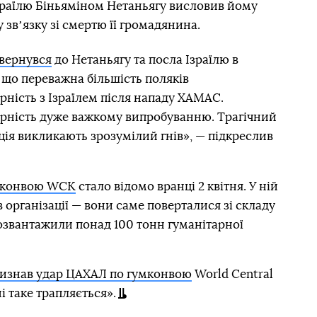
зраїлю Біньяміном Нетаньягу висловив йому
 у звʼязку зі смертю її громадянина.
вернувся
до Нетаньягу та посла Ізраїлю в
 що переважна більшість поляків
ність з Ізраїлем після нападу ХАМАС.
дарність дуже важкому випробуванню. Трагічний
ція викликають зрозумілий гнів», — підкреслив
у конвою WCK
стало відомо вранці 2 квітня. У ній
 організації — вони саме поверталися зі складу
розвантажили понад 100 тонн гуманітарної
визнав удар ЦАХАЛ по гумконвою
World Central
і таке трапляється».