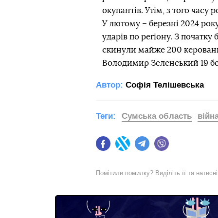
окупантів. Утім, з того часу 
У лютому – березні 2024 рок
ударів по регіону. З початку
скинули майже 200 керовани
Володимир Зеленський 19 бе
Автор:
Софія Телішевська
Теги:
Сумська область
війн
Facebook
Twitter
Telegram
Viber
Помітили помилку? Виділіть її та натисн