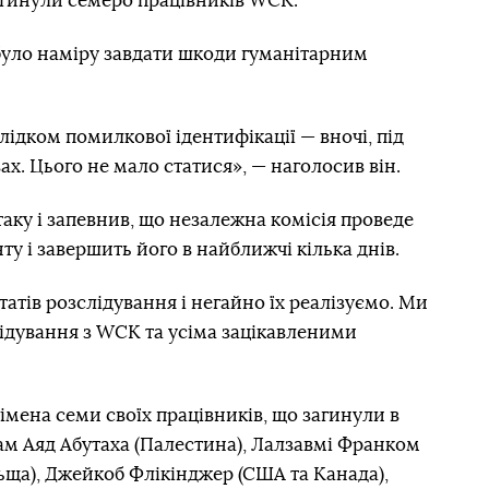
 загинули семеро працівників WCK.
 було наміру завдати шкоди гуманітарним
лідком помилкової ідентифікації — вночі, під
ах. Цього не мало статися», — наголосив він.
аку і запевнив, що незалежна комісія проведе
у і завершить його в найближчі кілька днів.
атів розслідування і негайно їх реалізуємо. Ми
ідування з WCK та усіма зацікавленими
 імена семи своїх працівників, що загинули в
сам Аяд Абутаха (Палестина), Лалзавмі Франком
льща), Джейкоб Флікінджер (США та Канада),