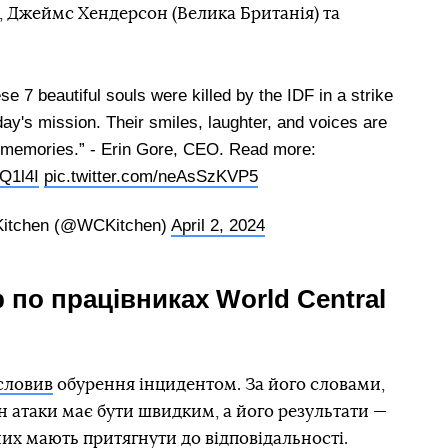
, Джеймс Хендерсон (Велика Британія) та
.
 7 beautiful souls were killed by the IDF in a strike
day's mission. Their smiles, laughter, and voices are
 memories.” - Erin Gore, CEO. Read more:
RQ1l4I
pic.twitter.com/neAsSzKVP5
Kitchen (@WCKitchen)
April 2, 2024
р по працівниках World Central
словив
обурення інцидентом. За його словами,
н атаки має бути швидким, а його результати —
нних мають притягнути до відповідальності.