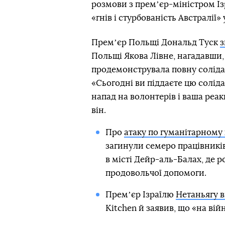
розмови з премʼєр-міністром І
«гнів і стурбованість Австралії»
Премʼєр Польщі Дональд Туск
з
Польщі Якова Лівне, нагадавши,
продемонструвала повну солідар
«Сьогодні ви піддаєте цю солі
напад на волонтерів і ваша реак
він.
Про
атаку по гуманітарном
загинули семеро працівників
в місті Дейр-аль-Балах, де 
продовольчої допомоги.
Премʼєр Ізраїлю
Нетаньягу 
Kitchen й заявив, що «на війн