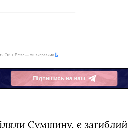
іть
Ctrl
+
Enter
— ми виправимо
Підпишись на наш
Telegram
іляли Сумщину, є загиблий