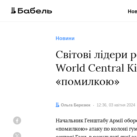
Но
Новини
Світові лідери
World Central Ki
«помилкою»
Автор:
Ольга Березюк
Дата:
12:36, 03 квітня 2024
Начальник Генштабу Армії обор
Facebook
«помилкою» атаку по колоні гума