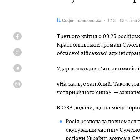
Автор:
Софія Телішевська
Дата:
12:35, 03 квітня 
Третього квітня о 09:25 російсь
Facebook
Краснопільській громаді Сумськ
обласної військової адміністраці
Twitter
Удар пошкодив пʼять автомобілів
Telegram
«На жаль, є загиблий. Також тр
Viber
чотирирічного сина», — зазначе
В ОВА додали, що на місці «при
Росія розпочала повномасшта
окупувавши частину Сумської 
регіони України, зокрема Су