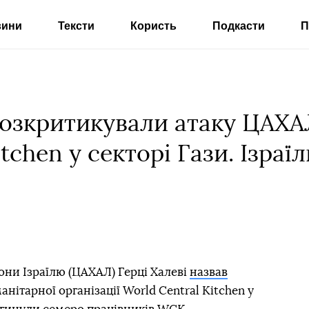
вини
Тексти
Користь
Подкасти
П
 розкритикували атаку ЦАХА
tchen у секторі Гази. Ізраї
они Ізраїлю (ЦАХАЛ) Герці Халеві
назвав
нітарної організації World Central Kitchen у