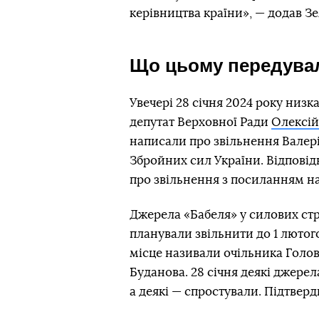
керівництва країни», — додав З
Що цьому передува
Увечері 28 січня 2024 року низка
депутат Верховної Ради
Олексій
написали про звільнення Валер
Збройних сил України. Відповідн
про звільнення з посиланням на
Джерела «Бабеля» у силових ст
планували звільнити до 1 лютог
місце називали очільника Голо
Буданова. 28 січня деякі джерел
а деякі — спростували. Підтверд