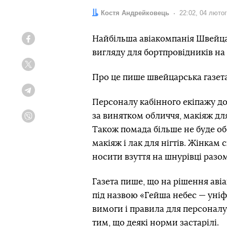
Автор:
Костя Андрейковець
Дата:
22:02, 04 люто
Найбільша авіакомпанія Швейца
Facebook
вигляду для бортпровідників на
Twitter
Про це пише швейцарська газет
Telegram
Персоналу кабінного екіпажу до
за винятком обличчя, макіяж для
Viber
Також помада більше не буде об
макіяж і лак для нігтів. Жінкам
носити взуття на шнурівці разом
Газета пише, що на рішення аві
під назвою «Гейша небес — уніф
вимоги і правила для персоналу
тим, що деякі норми застарілі.