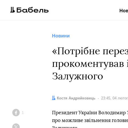
Но
Новини
«Потрібне пере
прокоментував 
Залужного
Автор:
Костя Андрейковець
Дата:
23:45, 04 люто
Президент України Володимир 
1
Facebook
про можливе звільнення голов