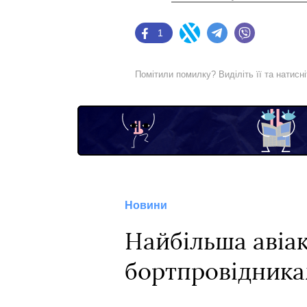
1
Facebook
Twitter
Telegram
Viber
Помітили помилку? Виділіть її та натисн
Новини
Найбільша авіа
бортпровідникам