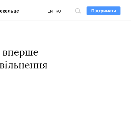
Підтримати
екельце
Пошук
EN
RU
по
сайту
й вперше
вільнення