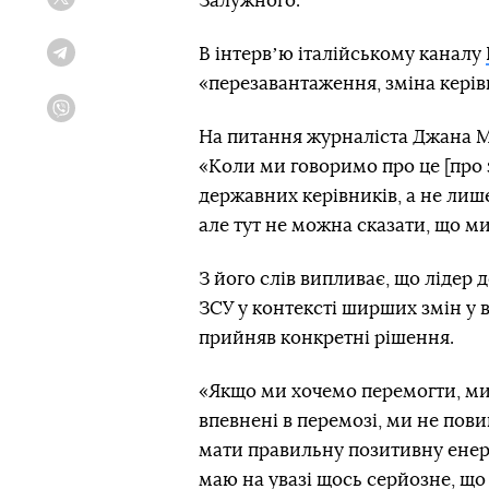
Залужного.
Twitter
В інтервʼю італійському каналу
Telegram
«перезавантаження, зміна керівн
Viber
На питання журналіста Джана Ма
«Коли ми говоримо про це [про 
державних керівників, а не лише
але тут не можна сказати, що м
З його слів випливає, що лідер
ЗСУ у контексті ширших змін у в
прийняв конкретні рішення.
«Якщо ми хочемо перемогти, ми 
впевнені в перемозі, ми не пов
мати правильну позитивну енергі
маю на увазі щось серйозне, що