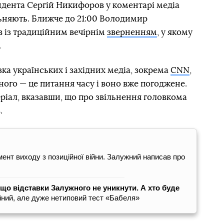
идента Сергій Никифоров у коментарі медіа
льняють. Ближче до 21:00 Володимир
в із традиційним вечірнім
зверненням
, у якому
.
зка українських і західних медіа, зокрема
CNN
,
ого — це питання часу і воно вже погоджене.
ріал, вказавши, що про звільнення головкома
.
умент виходу з позиційної війни. Залужний написав про
, що відставки Залужного не уникнути. А хто буде
йний, але дуже нетиповий тест «Бабеля»