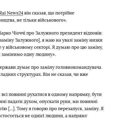
Rai News24
він сказав, що потрібне
ицтва, не тільки військового».
рко Чіоччі про Залужного президент відповів:
заміну Залужного], я маю на увазі заміну низки
 у військовому секторі. Я думаю про цю заміну,
и замінимо одну людину».
 держави думає про заміну головнокомандувача
ладних структурах. Він не сказав, чи вже
всі повинні рухатися в одному напрямку, бути
инні падати духом, опускати руки, ми повинні
ю [...]. Тому я говорю про перезапуск, заміну. Я
 стосується не однієї людини, а напряму