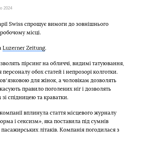
го 2024
рії Swiss спрощує вимоги до зовнішнього
 робочому місці.
а
Luzerner Zeitung
.
зволять пірсинг на обличчі, видимі татуювання,
 персоналу обох статей і непрозорі колготки.
овʼязковою для жінок, а чоловікам дозволять
 скасують правило поголених ніг і дозволять
 зі спідницею та краватки.
акомпанії вплинула стаття місцевого журналу
орма і сексизм», яка поставила під сумнів
 пасажирських літаків. Компанія погодилася з