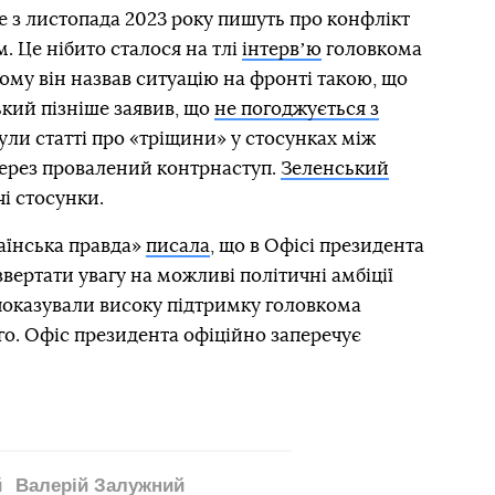
ще з листопада 2023 року пишуть про конфлікт
 Це нібито сталося на тлі
інтервʼю
головкома
ому він назвав ситуацію на фронті такою, що
ький пізніше заявив, що
не погоджується з
були статті про «тріщини» у стосунках між
ерез провалений контрнаступ.
Зеленський
чі стосунки.
аїнська правда»
писала
, що в Офісі президента
вертати увагу на можливі політичні амбіції
оказували високу підтримку головкома
го. Офіс президента офіційно заперечує
й
Валерій Залужний