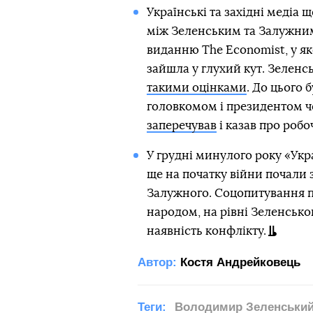
Українські та західні медіа 
між Зеленським та Залужним.
виданню The Economist, у як
зайшла у глухий кут. Зеленс
такими оцінками
. До цього 
головкомом і президентом ч
заперечував
і казав про робо
У грудні минулого року «Укр
ще на початку війни почали з
Залужного. Соцопитування п
народом, на рівні Зеленсько
наявність конфлікту.
Автор:
Костя Андрейковець
Теги:
Володимир Зеленськи