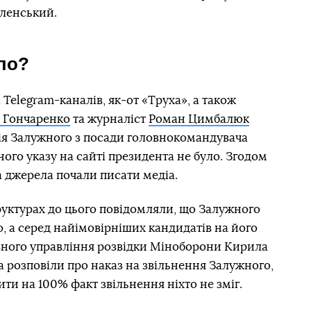
еленський.
ло?
 Telegram-каналів, як-от «Труха», а також
 Гончаренко
та журналіст
Роман Цимбалюк
ія Залужного з посади головнокомандувача
ого указу на сайті президента не було. Згодом
 джерела почали писати медіа.
руктурах до цього повідомляли, що Залужного
о, а серед найімовірніших кандидатів на його
вного управління розвідки Міноборони Кирила
а розповіли про наказ на звільнення Залужного,
ити на 100% факт звільнення ніхто не зміг.