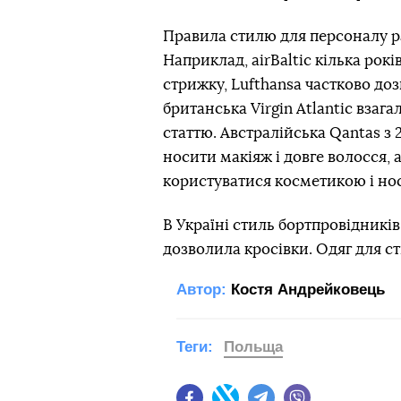
Правила стилю для персоналу ра
Наприклад, airBaltic кілька рок
стрижку, Lufthansa частково доз
британська Virgin Atlantic взаг
статтю. Австралійська Qantas з 
носити макіяж і довге волосся, а
користуватися косметикою і но
В Україні стиль бортпровідникі
дозволила кросівки. Одяг для с
Автор:
Костя Андрейковець
Теги:
Польща