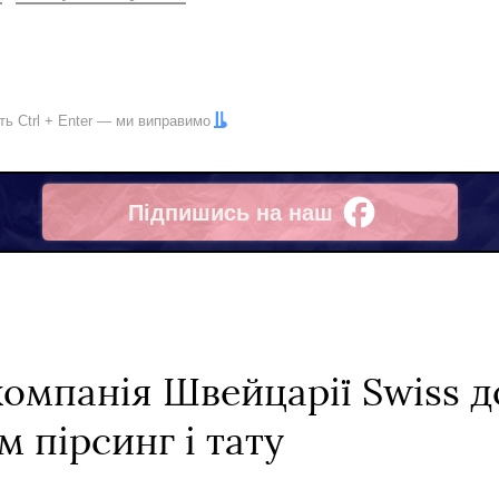
іть
Ctrl
+
Enter
— ми виправимо
Підпишись на наш
Facebook
компанія Швейцарії Swiss 
 пірсинг і тату