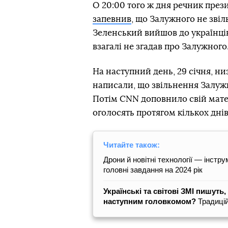
О 20:00 того ж дня речник през
запевнив
, що Залужного не зві
Зеленський вийшов до українці
взагалі не згадав про Залужного
На наступний день, 29 січня, ни
написали, що звільнення Залужн
Потім CNN доповнило свій мате
оголосять протягом кількох днів
Читайте також:
Дрони й новітні технології — інстр
головні завдання на 2024 рік
Українські та світові ЗМІ пишуть
наступним головкомом?
Традиці