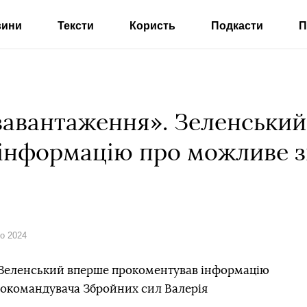
вини
Тексти
Користь
Подкасти
П
завантаження». Зеленськи
інформацію про можливе з
го 2024
Зеленський вперше прокоментував інформацію
нокомандувача Збройних сил Валерія