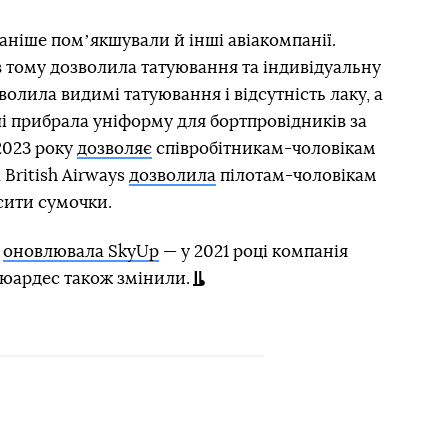
ніше помʼякшували й інші авіакомпанії.
ів тому дозволила татуювання та індивідуальну
волила видимі татуювання і відсутність лаку, а
алі прибрала уніформу для бортпровідників за
2023 року
дозволяє
співробітникам-чоловікам
 British Airways
дозволила
пілотам-чоловікам
сити сумочки.
в
оновлювала SkyUp
— у 2021 році компанія
тюардес також змінили.