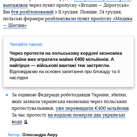
вантажівок
через пункт пропуску «Ягодин — Дорогуськ».
Він
був розблокований
з 11 грудня. Пізніше, 24 грудня,
польські фермери
розблокували пункт пропуску «Медика
— Шегині»
.
Читайте також:
Через протести на польському кордоні економіка
України вже втратила майже €400 мільйонів. А
найгірше — військові вантажі теж застрягли.
Відповідаємо на основні запитання про блокаду та її
наслідки
За оцінкою Федерації роботодавців України, збитки,
яких зазнала українська економіка через польських
протестувальників,
уже перевищили €400 мільйонів
.
За час протесту
на кордоні померли два українські
водії
.
Автор:
Олександра Амру