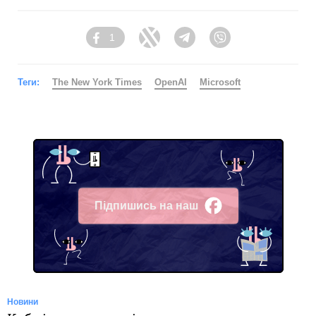
1
Facebook
Twitter
Telegram
Viber
Теги:
The New York Times
OpenAI
Microsoft
Підпишись на наш
Facebook
Новини