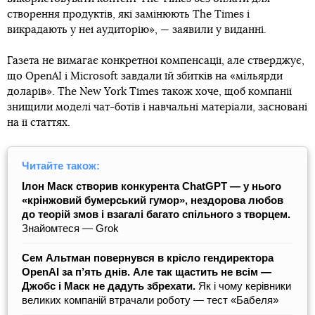
створення продуктів, які замінюють The Times і
викрадають у неї аудиторію», — заявили у виданні.
Газета не вимагає конкретної компенсації, але стверджує,
що OpenAI і Microsoft завдали їй збитків на «мільярди
доларів». The New York Times також хоче, щоб компанії
знищили моделі чат-ботів і навчальні матеріали, засновані
на її статтях.
Читайте також:
Ілон Маск створив конкурента ChatGPT — у нього
«крінжовий бумерський гумор», нездорова любов
до теорій змов і взагалі багато спільного з творцем.
Знайомтеся — Grok
Сем Альтман повернувся в крісло гендиректора
OpenAI за п’ять днів. Але так щастить не всім —
Джобс і Маск не дадуть збрехати.
Як і чому керівники
великих компаній втрачали роботу — тест «Бабеля»