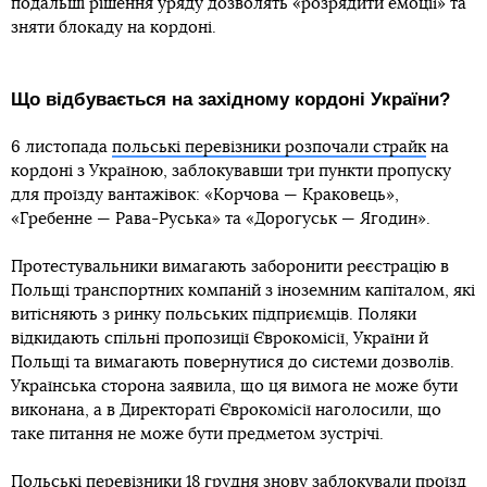
подальші рішення уряду дозволять «розрядити емоції» та
зняти блокаду на кордоні.
Що відбувається на західному кордоні України?
6 листопада
польські перевізники розпочали страйк
на
кордоні з Україною, заблокувавши три пункти пропуску
для проїзду вантажівок: «Корчова — Краковець»,
«Гребенне — Рава-Руська» та «Дорогуськ — Ягодин».
Протестувальники вимагають заборонити реєстрацію в
Польщі транспортних компаній з іноземним капіталом, які
витісняють з ринку польських підприємців. Поляки
відкидають спільні пропозиції Єврокомісії, України й
Польщі та вимагають повернутися до системи дозволів.
Українська сторона заявила, що ця вимога не може бути
виконана, а в Директораті Єврокомісії наголосили, що
таке питання не може бути предметом зустрічі.
Польські перевізники 18 грудня
знову заблокували проїзд