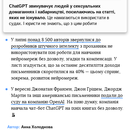
ChatGPT звинувачує людей у сексуальних
домаганнях і хабарництві, посилаючись на статті,
яких не існувало.
Це намагаються використати в
судах. І юристи не знають, що з цим робити
У липні
понад 8 500 авторів звернулися до
розробників штучного інтелекту
з проханням не
використовувати їхні роботи для навчання
нейромереж без дозволу, згадки та компенсації. У
листі згадується, що за останнє десятиліття доходи
письменників скоротилися на 40% — цьому сприяє,
зокрема, розвиток нейромереж.
У вересні Джонатан Франзен, Джон Грішем, Джордж
Мартін та інші американські письменники
подали до
суду на компанію OpenAI
. На їхню думку, компанія
навчала чат-бот ChatGPT на їхніх книгах без дозволу.
Автор:
Анна Холоднова