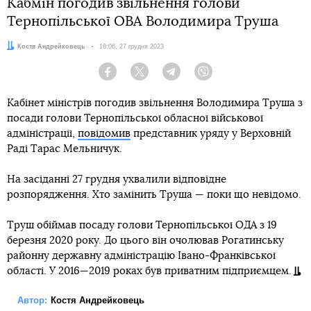
Кабмін погодив звільнення голови
Тернопільської ОВА Володимира Труша
Автор:
Костя Андрейковець
Дата:
18:06, 27 грудня 2023
Facebook
Twitter
Telegram
Viber
Кабінет міністрів погодив звільнення Володимира Труша з
посади голови Тернопільської обласної військової
адміністрації,
повідомив
представник уряду у Верховній
Раді Тарас Мельничук.
На засіданні 27 грудня ухвалили відповідне
розпорядження. Хто замінить Труша — поки що невідомо.
Труш обіймав посаду голови Тернопільської ОДА з 19
березня 2020 року. До цього він очолював Рогатинську
районну державну адміністрацію Івано-Франківської
області. У 2016—2019 роках був приватним підприємцем.
Автор:
Костя Андрейковець