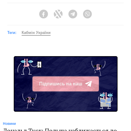
Facebook
Twitter
Telegram
Viber
Теги:
Кабмін України
Підпишись на наш
Telegram
Новини