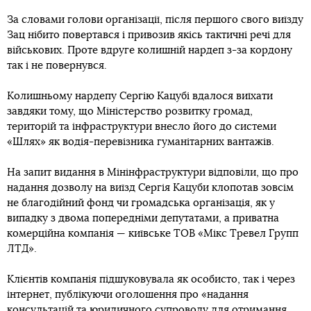
За словами голови організації, після першого свого виїзду
Зац нібито повертався і привозив якісь тактичні речі для
військових. Проте вдруге колишній нардеп з-за кордону
так і не повернувся.
Колишньому нардепу Сергію Кацубі вдалося виїхати
завдяки тому, що Міністерство розвитку громад,
територій та інфраструктури внесло його до системи
«Шлях» як водія-перевізника гуманітарних вантажів.
На запит видання в Мінінфраструктури відповіли, що про
надання дозволу на виїзд Сергія Кацуби клопотав зовсім
не благодійний фонд чи громадська організація, як у
випадку з двома попередніми депутатами, а приватна
комерційна компанія — київське ТОВ «Мікс Тревел Групп
ЛТД».
Клієнтів компанія підшуковувала як особисто, так і через
інтернет, публікуючи оголошення про «надання
консультацій та юридичного супроводу для отримання