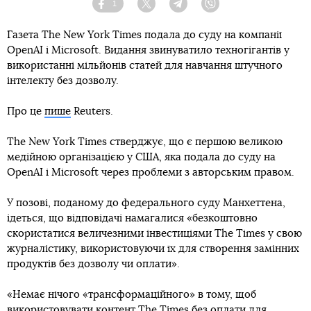
1
Facebook
Twitter
Telegram
Viber
Газета The New York Times подала до суду на компанії
OpenAI і Microsoft. Видання звинуватило техногігантів у
використанні мільйонів статей для навчання штучного
інтелекту без дозволу.
Про це
пише
Reuters.
The New York Times стверджує, що є першою великою
медійною організацією у США, яка подала до суду на
OpenAI і Microsoft через проблеми з авторським правом.
У позові, поданому до федерального суду Манхеттена,
ідеться, що відповідачі намагалися «безкоштовно
скористатися величезними інвестиціями The Times у свою
журналістику, використовуючи їх для створення замінних
продуктів без дозволу чи оплати».
«Немає нічого «трансформаційного» в тому, щоб
використовувати контент The Times без оплати для