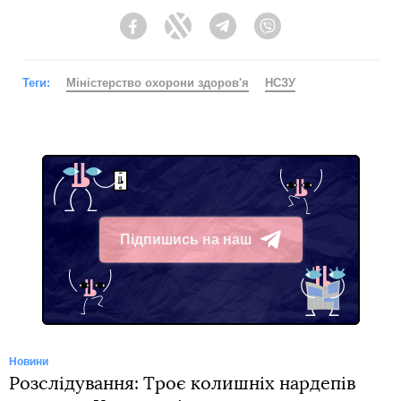
Facebook
Twitter
Telegram
Viber
Теги:
Міністерство охорони здоров'я
НСЗУ
Підпишись на наш
Telegram
Новини
Розслідування: Троє колишніх нардепів