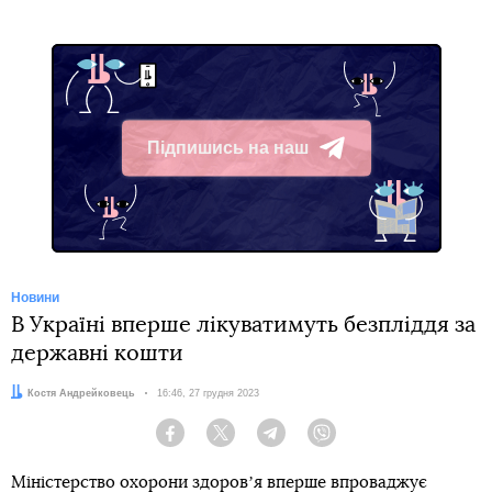
Підпишись на наш
Telegram
Новини
В Україні вперше лікуватимуть безпліддя за
державні кошти
Автор:
Костя Андрейковець
Дата:
16:46, 27 грудня 2023
Facebook
Twitter
Telegram
Viber
Міністерство охорони здоровʼя вперше впроваджує