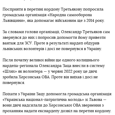
Посприяти в перетині кордону Третьякову попросила
громадська організація «Народна самооборона
Львівщини», яка допомагає військовим ще з 2014 року.
За словами голови організації, Олександр Третьяков сам
звернувся до них і попросив допомогти йому привезти
вантаж для ЗСУ. Проте в результаті нардеп обдурив
львівських волонтерів і досі не повернувся в Україну.
Після початку великої війни ще одного колишнього
нардепа-регіонала Олександра Заца внесли в систему
«Шлях» як волонтера — у червні 2022 року це двічі
зробила Херсонська ОВА. Проте він виїхав і досі не
повернувся.
Поїхати з України Зацу допомогла громадська організація
«Українська націонал-патріотична молодь» зі Львова —
вони двічі надсилали до Херсонської ОВА звернення з
проханням надати екснардепу дозвіл на перетин кордону.