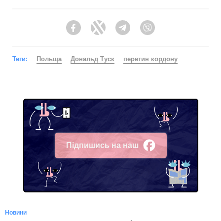
Facebook
Twitter
Telegram
Viber
Теги:
Польща
Дональд Туск
перетин кордону
Підпишись на наш
Facebook
Новини