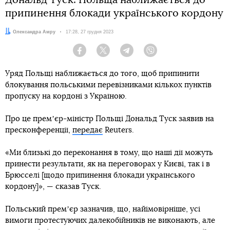
Дональд Туск: Польща наближається до
припинення блокади українського кордону
Автор:
Олександра Амру
Дата:
17:28, 27 грудня 2023
Facebook
Twitter
Telegram
Viber
Уряд Польщі наближається до того, щоб припинити
блокування польськими перевізниками кількох пунктів
пропуску на кордоні з Україною.
Про це премʼєр-міністр Польщі Дональд Туск заявив на
пресконференції,
передає
Reuters.
«Ми близькі до переконання в тому, що наші дії можуть
принести результати, як на переговорах у Києві, так і в
Брюсселі [щодо припинення блокади українського
кордону]», — сказав Туск.
Польський премʼєр зазначив, що, найімовірніше, усі
вимоги протестуючих далекобійників не виконають, але