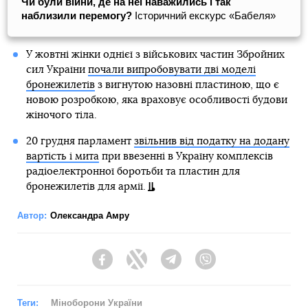
Чи були війни, де на неї наважились і так
наблизили перемогу?
Історичний екскурс «Бабеля»
У жовтні жінки однієї з військових частин Збройних
сил України
почали випробовувати дві моделі
бронежилетів
з вигнутою назовні пластиною, що є
новою розробкою, яка враховує особливості будови
жіночого тіла.
20 грудня парламент
звільнив від податку на додану
вартість і мита
при ввезенні в Україну комплексів
радіоелектронної боротьби та пластин для
бронежилетів для армії.
Автор:
Олександра Амру
Facebook
Twitter
Telegram
Viber
Теги:
Міноборони України