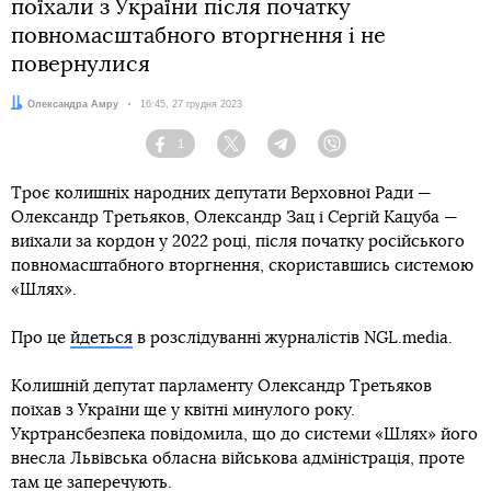
поїхали з України після початку
повномасштабного вторгнення і не
повернулися
Автор:
Олександра Амру
Дата:
16:45, 27 грудня 2023
1
Facebook
Twitter
Telegram
Viber
Троє колишніх народних депутати Верховної Ради —
Олександр Третьяков, Олександр Зац і Сергій Кацуба —
виїхали за кордон у 2022 році, після початку російського
повномасштабного вторгнення, скориставшись системою
«Шлях».
Про це
йдеться
в розслідуванні журналістів NGL.media.
Колишній депутат парламенту Олександр Третьяков
поїхав з України ще у квітні минулого року.
Укртрансбезпека повідомила, що до системи «Шлях» його
внесла Львівська обласна військова адміністрація, проте
там це заперечують.