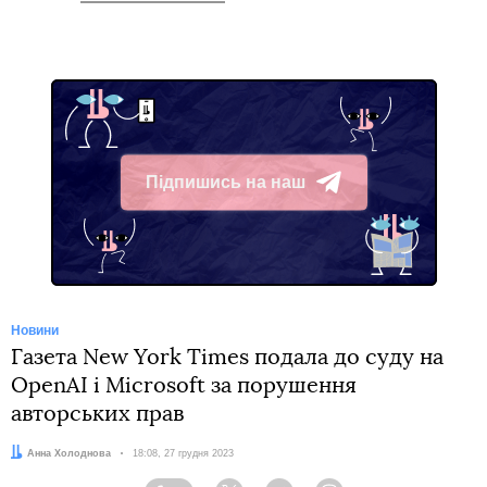
Підпишись на наш
Telegram
Новини
Газета New York Times подала до суду на
OpenAI і Microsoft за порушення
авторських прав
Автор:
Анна Холоднова
Дата:
18:08, 27 грудня 2023