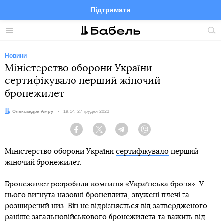
Підтримати
Facebook
Telegram
Twitter
Instagram
Меню
По
по
сай
Новини
Міністерство оборони України
сертифікувало перший жіночий
бронежилет
Автор:
Олександра Амру
Дата:
19:14, 27 грудня 2023
Facebook
Twitter
Telegram
Viber
Міністерство оборони України
сертифікувало
перший
жіночий бронежилет.
Бронежилет розробила компанія «Українська броня». У
нього вигнута назовні бронеплита, звужені плечі та
розширений низ. Він не відрізняється від затвердженого
раніше загальновійськового бронежилета та важить від