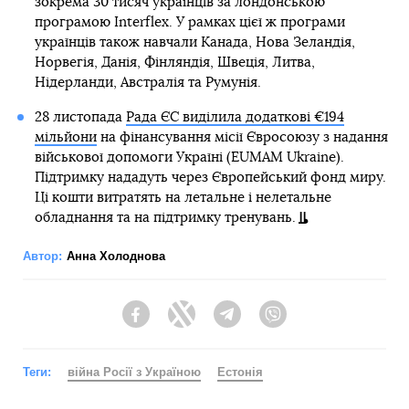
зокрема 30 тисяч українців за лондонською
програмою Interflex. У рамках цієї ж програми
українців також навчали Канада, Нова Зеландія,
Норвегія, Данія, Фінляндія, Швеція, Литва,
Нідерланди, Австралія та Румунія.
28 листопада
Рада ЄС виділила додаткові €194
мільйони
на фінансування місії Євросоюзу з надання
військової допомоги Україні (EUMAM Ukraine).
Підтримку нададуть через Європейський фонд миру.
Ці кошти витратять на летальне і нелетальне
обладнання та на підтримку тренувань.
Автор:
Анна Холоднова
Facebook
Twitter
Telegram
Viber
Теги:
війна Росії з Україною
Естонія