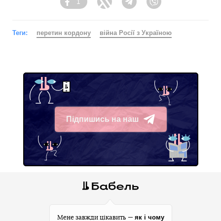
1
Facebook
Twitter
Telegram
Viber
Теги:
перетин кордону
війна Росії з Україною
Підпишись на наш
Telegram
як і чому
Мене завжди цікавить —