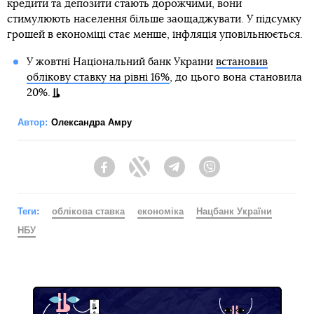
кредити та депозити стають дорожчими, вони
стимулюють населення більше заощаджувати. У підсумку
грошей в економіці стає менше, інфляція уповільнюється.
У жовтні Національний банк України
встановив
облікову ставку на рівні 16%
, до цього вона становила
20%.
Автор:
Олександра Амру
Facebook
Twitter
Telegram
Viber
Теги:
облікова ставка
економіка
Нацбанк України
НБУ