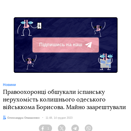
Підпишись на наш
Telegram
Новини
Правоохоронці обшукали іспанську
нерухомість колишнього одеського
військкома Борисова. Майно заарештували
Автор:
Олександра Опанасенко
Дата:
11:48, 14 грудня 2023
1
Facebook
Twitter
Telegram
Viber