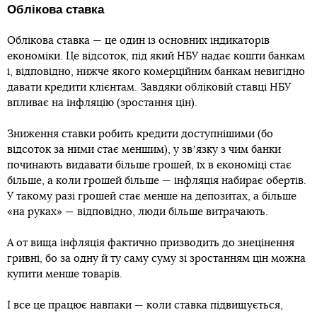
Облікова ставка
Облікова ставка — це один із основних індикаторів
економіки. Це відсоток, під який НБУ надає кошти банкам
і, відповідно, нижче якого комерційним банкам невигідно
давати кредити клієнтам. Завдяки обліковій ставці НБУ
впливає на інфляцію (зростання цін).
Зниження ставки робить кредити доступнішими (бо
відсоток за ними стає меншим), у звʼязку з чим банки
починають видавати більше грошей, їх в економіці стає
більше, а коли грошей більше — інфляція набирає обертів.
У такому разі грошей стає менше на депозитах, а більше
«на руках» — відповідно, люди більше витрачають.
А от вища інфляція фактично призводить до знецінення
гривні, бо за одну й ту саму суму зі зростанням цін можна
купити менше товарів.
І все це працює навпаки — коли ставка підвищується,