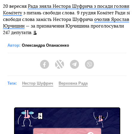
20 вересня
Рада зняла Нестора Шуфрича з посади голови
Комітету
з питань свободи слова. 9 грудня Комітет Ради зі
свободи слова замість Нестора Шуфрича
очолив Ярослав
Юрчишин
— за призначення Юрчишина проголосували
247 депутатів.
Автор:
Олександра Опанасенко
Facebook
Twitter
Telegram
Viber
Теги:
Нестор Шуфрич
Верховна Рада