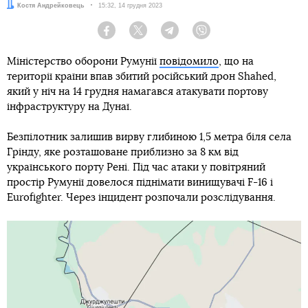
Автор:
Костя Андрейковець
Дата:
15:32, 14 грудня 2023
Facebook
Twitter
Telegram
Viber
Міністерство оборони Румунії
повідомило
, що на
території країни впав збитий російський дрон Shahed,
який у ніч на 14 грудня намагався атакувати портову
інфраструктуру на Дунаї.
Безпілотник залишив вирву глибиною 1,5 метра біля села
Грінду, яке розташоване приблизно за 8 км від
українського порту Рені. Під час атаки у повітряний
простір Румунії довелося піднімати винищувачі F-16 і
Eurofighter. Через інцидент розпочали розслідування.