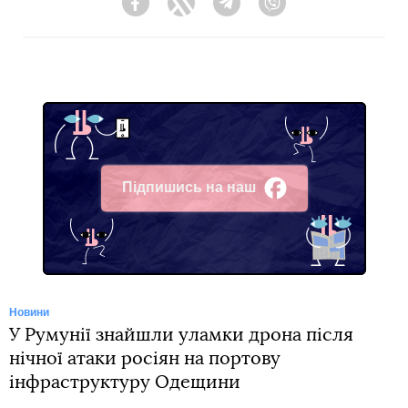
Facebook
Twitter
Telegram
Viber
Підпишись на наш
Facebook
Новини
У Румунії знайшли уламки дрона після
нічної атаки росіян на портову
інфраструктуру Одещини