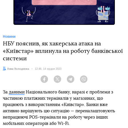
Telegram
Новини
НБУ пояснив, як хакерська атака на
«Київстар» вплинула на роботу банківської
системи
Автор:
Анна Холоднова
Дата:
12:46, 14 грудня 2023
Facebook
Twitter
Telegram
Viber
За
даними
Національного банку, наразі є проблеми з
частиною платіжних терміналів у магазинах, що
працюють з використанням «Київстар». Банки вже
активно вирішують цю ситуацію — переналаштовують
непрацюючі POS-термінали на роботу через інших
мобільних операторів або Wi-Fi.