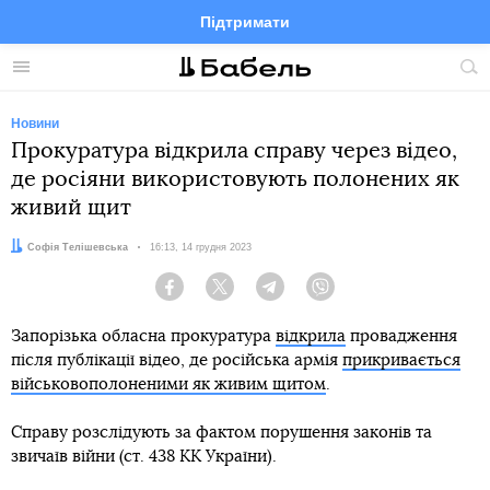
Підтримати
Facebook
Telegram
Twitter
Instagram
Меню
По
по
сай
Новини
Прокуратура відкрила справу через відео,
де росіяни використовують полонених як
живий щит
Автор:
Софія Телішевська
Дата:
16:13, 14 грудня 2023
Facebook
Twitter
Telegram
Viber
Запорізька обласна прокуратура
відкрила
провадження
після публікації відео, де російська армія
прикривається
військовополоненими як живим щитом
.
Справу розслідують за фактом порушення законів та
звичаїв війни (ст. 438 КК України).