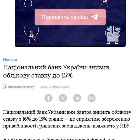
Підпишись на наш
Telegram
Новини
Національний банк України знизив
облікову ставку до 15%
Автор:
Олександра Амру
Дата:
15:25, 14 грудня 2023
Facebook
Twitter
Telegram
Viber
Національний банк України вже завтра
знизить
облікову
ставку з 16% до 15% річних — це сприятиме збереженню
привабливості гривневих заощаджень, вважають у НБУ.
Нацбанк відзначає більше зниження інфляції, ніж