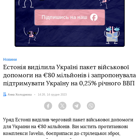
Підпишись на наш
Facebook
Новини
Естонія виділила Україні пакет військової
допомоги на €80 мільйонів і запропонувала
підтримувати Україну на 0,25% річного ВВП
Автор:
Анна Холоднова
Дата:
14:26, 14 грудня 2023
Facebook
Twitter
Telegram
Viber
Уряд Естонії виділив черговий пакет військової допомоги
для України на €80 мільйонів. Він містить протитанкові
комплекси Javelin, боєприпаси до стрілецької зброї,