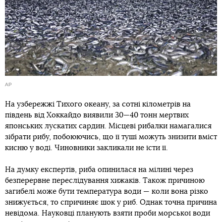
AP
На узбережжі Тихого океану, за сотні кілометрів на
південь від Хоккайдо виявили 30—40 тонн мертвих
японських лускатих сардин. Місцеві рибалки намагалися
зібрати рибу, побоюючись, що її туші можуть знизити вміст
кисню у воді. Чиновники закликали не їсти її.
На думку експертів, риба опинилася на мілині через
безперервне переслідування хижаків. Також причиною
загибелі може бути температура води — коли вона різко
знижується, то спричиняє шок у риб. Однак точна причина
невідома. Науковці планують взяти проби морської води