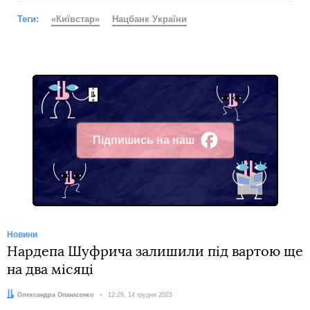
Теги:
«Київстар»
Нацбанк України
Підпишись на наш
Facebook
Новини
Нардепа Шуфрича залишили під вартою ще
на два місяці
Автор:
Олександра Опанасенко
Дата:
12:29, 14 грудня 2023