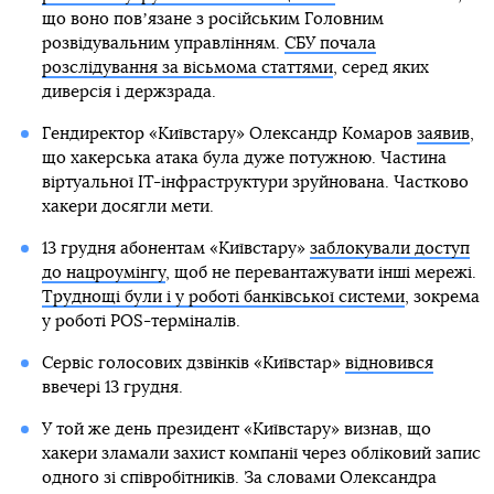
що воно повʼязане з російським Головним
розвідувальним управлінням.
СБУ почала
розслідування за вісьмома статтями
, серед яких
диверсія і держзрада.
Гендиректор «Київстару» Олександр Комаров
заявив
,
що хакерська атака була дуже потужною. Частина
віртуальної ІТ-інфраструктури зруйнована. Частково
хакери досягли мети.
13 грудня абонентам «Київстару»
заблокували доступ
до нацроумінгу
, щоб не перевантажувати інші мережі.
Труднощі були і у роботі банківської системи
, зокрема
у роботі POS-терміналів.
Сервіс голосових дзвінків «Київстар»
відновився
ввечері 13 грудня.
У той же день президент «Київстару» визнав, що
хакери зламали захист компанії через обліковий запис
одного зі співробітників. За словами Олександра