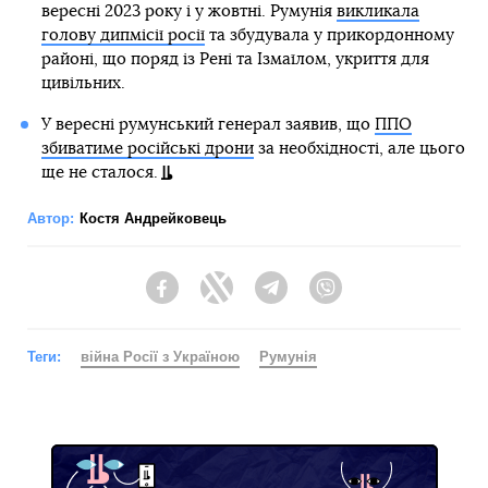
вересні 2023 року і у жовтні. Румунія
викликала
голову дипмісії росії
та збудувала у прикордонному
районі, що поряд із Рені та Ізмаїлом, укриття для
цивільних.
У вересні румунський генерал заявив, що
ППО
збиватиме російські дрони
за необхідності, але цього
ще не сталося.
Автор:
Костя Андрейковець
Facebook
Twitter
Telegram
Viber
Теги:
війна Росії з Україною
Румунія