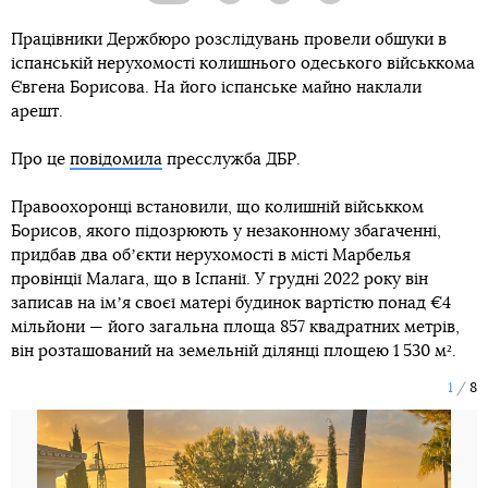
Працівники Держбюро розслідувань провели обшуки в
іспанській нерухомості колишнього одеського військкома
Євгена Борисова. На його іспанське майно наклали
арешт.
Про це
повідомила
пресслужба ДБР.
Правоохоронці встановили, що колишній військком
Борисов, якого підозрюють у незаконному збагаченні,
придбав два обʼєкти нерухомості в місті Марбелья
провінції Малага, що в Іспанії. У грудні 2022 року він
записав на імʼя своєї матері будинок вартістю понад €4
мільйони — його загальна площа 857 квадратних метрів,
він розташований на земельній ділянці площею 1 530 м².
1
8