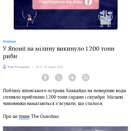
Підпишись на наш
Facebook
Новини
У Японії на мілину викинуло 1 200 тонн
риби
Автор:
Анна Холоднова
Дата:
12:13, 14 грудня 2023
Facebook
Twitter
Telegram
Viber
Поблизу японського острова Хоккайдо на поверхню води
спливло приблизно 1 200 тонн сардин і скумбрії. Місцеві
чиновники намагаються зʼясувати, що сталося.
Про це
пише
The Guardian.