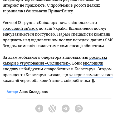
інтернет не працюють. Є проблеми в роботі деяких
терміналів і банкоматів ПриватБанку.
Увечері 13 грудня
«Київстар» почав відновлювати
голосовий звʼязок
по всій Україні. Відновлення послуг
відбуватиметься поступово. Наразі спеціалісти компанії
працюють над відновленням послуг передачі даних і SMS.
Згодом компанія надаватиме компенсації абонентам.
За злам мобільного оператора відповідальні
російські
хакери з угруповання «Солнцепек»
. Вони
висловили
«подяку небайдужим співробітникам Київстару». Згодом
президент «Київстару» визнав, що
хакери зламали захист
компанії через обліковий запис співробітника
.
Автор:
Анна Холоднова
Facebook
Twitter
Telegram
Viber