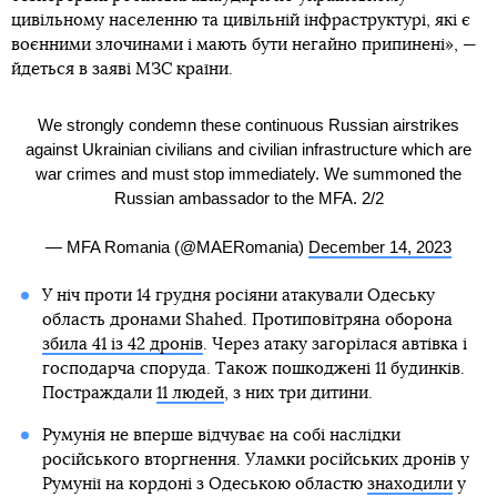
цивільному населенню та цивільній інфраструктурі, які є
воєнними злочинами і мають бути негайно припинені», —
йдеться в заяві МЗС країни.
We strongly condemn these continuous Russian airstrikes
against Ukrainian civilians and civilian infrastructure which are
war crimes and must stop immediately. We summoned the
Russian ambassador to the MFA. 2/2
— MFA Romania (@MAERomania)
December 14, 2023
У ніч проти 14 грудня росіяни атакували Одеську
область дронами Shahed. Протиповітряна оборона
збила 41 із 42 дронів
. Через атаку загорілася автівка і
господарча споруда. Також пошкоджені 11 будинків.
Постраждали
11 людей
, з них три дитини.
Румунія не вперше відчуває на собі наслідки
російського вторгнення. Уламки російських дронів у
Румунії на кордоні з Одеською областю
знаходили
у