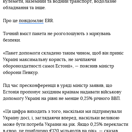
кулемети, наземний та водний транспорт, водолазне
обладнання та інше.
Про це
повідомляє
ERR.
Точний вміст пакета не розголошують з міркувань
безпеки.
«Пакет допомоги складено таким чином, щоб він приніс
Україні максимальну користь, не зачіпаючи
обороноздатності самої Естонії», — пояснив міністр
оборони Певкур.
Під час пресконференції в уряді міністр заявив, що
Естонія пропонує західним країнам надавати військову
допомогу Україні на рівні не менше 0,25% річного ВВП.
«Ця цифра виходить з того, наскільки ми підтримували
Україну досі, і, заглядаючи вперед, наскільки великою
може бути потреба України на рік. Якщо 0,25% перекласти
в євро, це приблизно €120 мільярдів на рік», — сказав