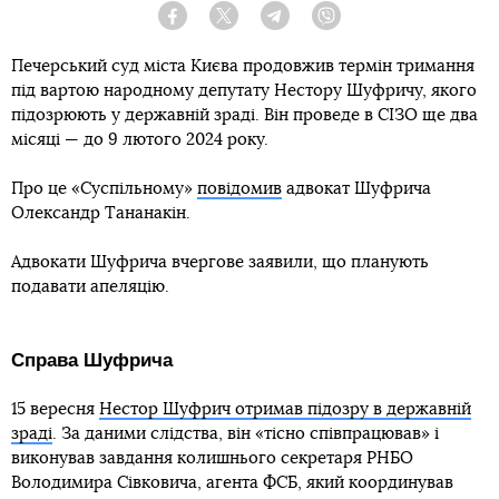
Facebook
Twitter
Telegram
Viber
Печерський суд міста Києва продовжив термін тримання
під вартою народному депутату Нестору Шуфричу, якого
підозрюють у державній зраді. Він проведе в СІЗО ще два
місяці — до 9 лютого 2024 року.
Про це «Суспільному»
повідомив
адвокат Шуфрича
Олександр Тананакін.
Адвокати Шуфрича вчергове заявили, що планують
подавати апеляцію.
Справа Шуфрича
15 вересня
Нестор Шуфрич отримав підозру в державній
зраді
. За даними слідства, він «тісно співпрацював» і
виконував завдання колишнього секретаря РНБО
Володимира Сівковича, агента ФСБ, який координував