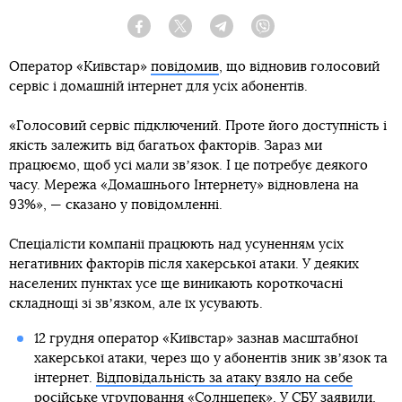
Facebook
Twitter
Telegram
Viber
Оператор «Київстар»
повідомив
, що відновив голосовий
сервіс і домашній інтернет для усіх абонентів.
«Голосовий сервіс підключений. Проте його доступність і
якість залежить від багатьох факторів. Зараз ми
працюємо, щоб усі мали звʼязок. І це потребує деякого
часу. Мережа «Домашнього Інтернету» відновлена на
93%», — сказано у повідомленні.
Спеціалісти компанії працюють над усуненням усіх
негативних факторів після хакерської атаки. У деяких
населених пунктах усе ще виникають короткочасні
складнощі зі звʼязком, але їх усувають.
12 грудня оператор «Київстар» зазнав масштабної
хакерської атаки, через що у абонентів зник звʼязок та
інтернет.
Відповідальність за атаку взяло на себе
російське угруповання «Солнцепек»
. У СБУ заявили,