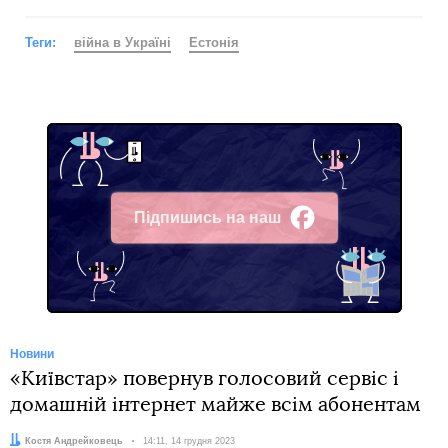
Теги:
війна в Україні
Естонія
Підпишись на наш
Facebook
Новини
«Київстар» повернув голосовий сервіс і
домашній інтернет майже всім абонентам
Автор:
Костя Андрейковець
Дата:
14:11, 14 грудня 2023