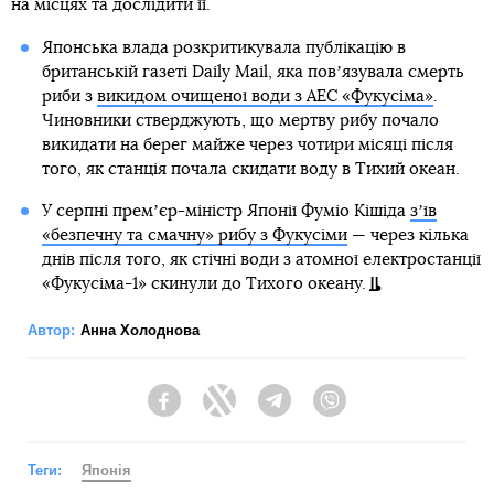
на місцях та дослідити її.
Японська влада розкритикувала публікацію в
британській газеті Daily Mail, яка повʼязувала смерть
риби з
викидом очищеної води з АЕС «Фукусіма»
.
Чиновники стверджують, що мертву рибу почало
викидати на берег майже через чотири місяці після
того, як станція почала скидати воду в Тихий океан.
У серпні премʼєр-міністр Японії Фуміо Кішіда
зʼїв
«безпечну та смачну» рибу з Фукусіми
— через кілька
днів після того, як стічні води з атомної електростанції
«Фукусіма-1» скинули до Тихого океану.
Автор:
Анна Холоднова
Facebook
Twitter
Telegram
Viber
Теги:
Японія