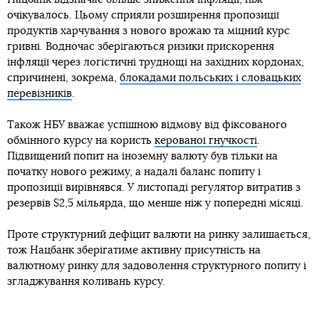
очікувалось. Цьому сприяли розширення пропозиції
продуктів харчування з нового врожаю та міцний курс
гривні. Водночас зберігаються ризики прискорення
інфляції через логістичні труднощі на західних кордонах,
спричинені, зокрема,
блокадами польських і словацьких
перевізників
.
Також НБУ вважає успішною відмову від фіксованого
обмінного курсу на користь
керованої гнучкості
.
Підвищений попит на іноземну валюту був тільки на
початку нового режиму, а надалі баланс попиту і
пропозиції вирівнявся. У листопаді регулятор витратив з
резервів $2,5 мільярда, що менше ніж у попередні місяці.
Проте структурний дефіцит валюти на ринку залишається,
тож Нацбанк зберігатиме активну присутність на
валютному ринку для задоволення структурного попиту і
згладжування коливань курсу.