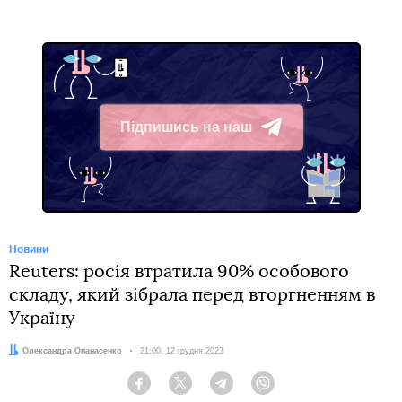
Підпишись на наш
Telegram
Новини
Reuters: росія втратила 90% особового
складу, який зібрала перед вторгненням в
Україну
Автор:
Олександра Опанасенко
Дата:
21:00, 12 грудня 2023
Facebook
Twitter
Telegram
Viber