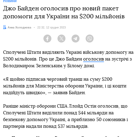
Новини
Джо Байден оголосив про новий пакет
допомоги для України на $200 мільйонів
Автор:
Анна Холоднова
Дата:
22:32, 12 грудня 2023
Facebook
Twitter
Telegram
Viber
Сполучені Штати виділяють Україні військову допомогу на
$200 мільйонів. Про це Джо Байден
оголосив
на зустрічі з
Володимиром Зеленським у Білому домі.
«Я щойно підписав черговий транш на суму $200
мільйонів для Міністерства оборони України, і ці кошти
надійдуть швидко», — заявив Байден.
Раніше міністр оборони США Ллойд Остін оголосив, що
Сполучені Штати виділили понад $44 мільярди на
безпекову допомогу Україні, а приблизно 50 союзників і
партнерів надали понад $37 мільярдів.