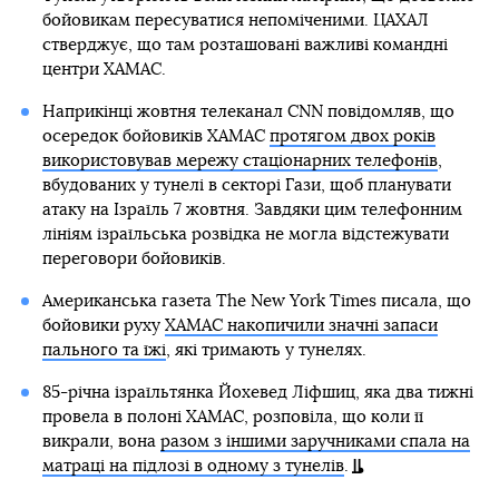
бойовикам пересуватися непоміченими. ЦАХАЛ
стверджує, що там розташовані важливі командні
центри ХАМАС.
Наприкінці жовтня телеканал CNN повідомляв, що
осередок бойовиків ХАМАС
протягом двох років
використовував мережу стаціонарних телефонів
,
вбудованих у тунелі в секторі Гази, щоб планувати
атаку на Ізраїль 7 жовтня. Завдяки цим телефонним
лініям ізраїльська розвідка не могла відстежувати
переговори бойовиків.
Американська газета The New York Times писала, що
бойовики руху
ХАМАС накопичили значні запаси
пального та їжі
, які тримають у тунелях.
85-річна ізраїльтянка Йохевед Ліфшиц, яка два тижні
провела в полоні ХАМАС, розповіла, що коли її
викрали, вона
разом з іншими заручниками спала на
матраці на підлозі в одному з тунелів
.