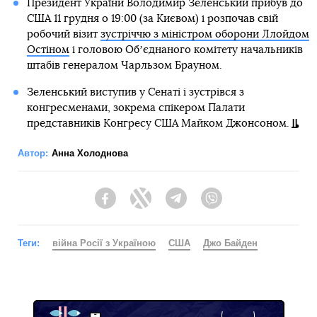
Президент України Володимир Зеленський прибув до
США 11 грудня о 19:00 (за Києвом) і розпочав свій
робочий візит
зустріччю з міністром оборони Ллойдом
Остіном
і головою Обʼєднаного комітету начальників
штабів генералом Чарльзом Брауном.
Зеленський виступив у Сенаті і зустрівся з
конгресменами, зокрема спікером Палати
представників Конгресу США Майком Джонсоном.
Автор:
Анна Холоднова
Facebook
Twitter
Telegram
Viber
Теги:
війна Росії з Україною
США
Джо Байден