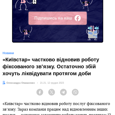
Підпишись на наш
Facebook
Новини
«Київстар» частково відновив роботу
фіксованого звʼязку. Остаточно збій
хочуть ліквідувати протягом доби
Автор:
Олександра Опанасенко
Дата:
21:21, 12 грудня 2023
Facebook
Twitter
Telegram
Viber
«Київстар» частково відновив роботу послуг фіксованого
звʼязку. Зараз компанія працює над відновленням інших