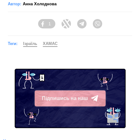
Автор:
Анна Холоднова
1
Facebook
Twitter
Telegram
Viber
Теги:
Ізраїль
ХАМАС
Підпишись на наш
Telegram