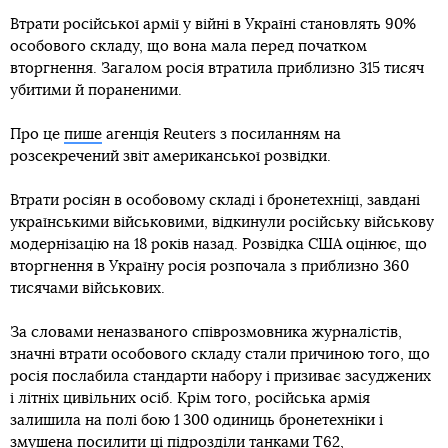
Втрати російської армії у війні в Україні становлять 90%
особового складу, що вона мала перед початком
вторгнення. Загалом росія втратила приблизно 315 тисяч
убитими й пораненими.
Про це
пише
агенція Reuters з посиланням на
розсекречений звіт американської розвідки.
Втрати росіян в особовому складі і бронетехніці, завдані
українськими військовими, відкинули російську військову
модернізацію на 18 років назад. Розвідка США оцінює, що
вторгнення в Україну росія розпочала з приблизно 360
тисячами військових.
За словами неназваного співрозмовника журналістів,
значні втрати особового складу стали причиною того, що
росія послабила стандарти набору і призиває засуджених
і літніх цивільних осіб. Крім того, російська армія
залишила на полі бою 1 300 одиниць бронетехніки і
змушена посилити ці підрозділи танками Т62,