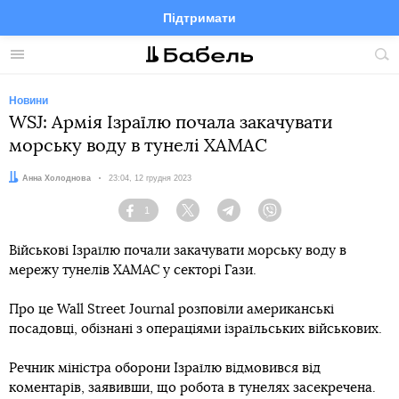
Підтримати
Facebook
Telegram
Twitter
Instagram
Меню
По
по
сай
Новини
WSJ: Армія Ізраїлю почала закачувати
морську воду в тунелі ХАМАС
Автор:
Анна Холоднова
Дата:
23:04, 12 грудня 2023
1
Facebook
Twitter
Telegram
Viber
Військові Ізраїлю почали закачувати морську воду в
мережу тунелів ХАМАС у секторі Гази.
Про це Wall Street Journal розповіли американські
посадовці, обізнані з операціями ізраїльських військових.
Речник міністра оборони Ізраїлю відмовився від
коментарів, заявивши, що робота в тунелях засекречена.