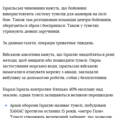
Ізраїльські чиновники кажуть, що бойовики
використовують систему тунелів для маневрів на полі
бою. Також там розташовані командні центри бойовиків,
зберігаються зброя і боєприпаси. Також у тунелях
утримують деяких заручників.
За даними газети, операція триватиме тиждень.
Військові аналітики кажуть, що Ізраїлю знадобляться різні
методи, щоб знищити або пошкодити тунелі. Окрім
застосування морської води, ізраїльські військові
намагалися атакувати мережу з авіації, закладали
вибухівку за допомогою роботів, собак і безпілотників.
Наразі Ізраїль контролює близько 40% ексклаву над
землею, однак тунелі залишаються великою перешкодою.
Армія оборони Ізраїлю називає тунелі, побудовані
ХАМАС протягом останніх 15 років, «метро Гази».
Тунелі утворюють величезний лабіринт, що дозволяє