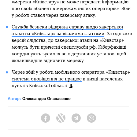
«мережа «Київстару» не може передати інформацію
про своїх абонентів мережам інших операторів». Збій
у роботі стався через хакерську атаку.
Служба безпеки відкрила справу щодо хакерської
атаки на «Київстар» за вісьмома статтями
. За однією з
версій слідства, до хакерської атаки на «Київстар»
можуть бути причетні спецслужби рф. Кіберфахівці
координують зусилля всіх державних установ, щоб
якнайшвидше відновити мережу.
Через збій у роботі мобільного оператора «Київстар»
система оповіщення не працює
в низці населених
пунктів Київської області.
Автор:
Олександра Опанасенко
Facebook
Twitter
Telegram
Viber