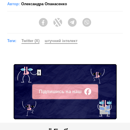
Автор:
Олександра Опанасенко
Facebook
Twitter
Telegram
Viber
Теги:
Twitter (X)
штучний інтелект
Підпишись на наш
Facebook