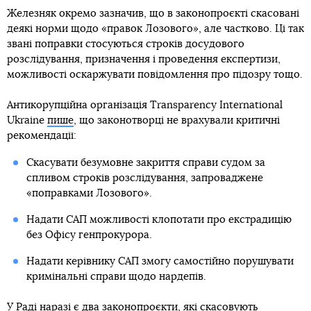
Железняк окремо зазначив, що в законопроєкті скасовані
деякі норми щодо «правок Лозового», але частково. Ці так
звані поправки стосуються строків досудового
розслідування, призначення і проведення експертизи,
можливості оскаржувати повідомлення про підозру тощо.
Антикорупційна організація Transparency International
Ukraine
пише
, що законотворці не врахували критичні
рекомендації:
Скасувати безумовне закриття справи судом за
спливом строків розслідування, запроваджене
«поправками Лозового».
Надати САП можливості клопотати про екстрадицію
без Офісу генпрокурора.
Надати керівнику САП змогу самостійно порушувати
кримінальні справи щодо нардепів.
У Раді наразі є два законопроєкти, які скасовують