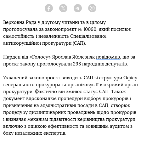
Facebook
Twitter
Telegram
Viber
Верховна Рада у другому читанні та в цілому
проголосувала за законопроєкт № 10060, який посилює
самостійність і незалежність Спеціалізованої
антикорупційної прокуратури (САП).
Нардеп від «Голосу» Ярослав Железняк
повідомив
, що за
проєкт закону проголосували 298 народних депутатів.
Ухвалений законопроєкт виводить САП зі структури Офісу
генерального прокурора та організовує її в окремий орган
прокуратури. Фактично він змінює статус САП. Також
документ вдосконалює процедури відбору прокурорів і
призначення на адміністративні посади в САП, створює
процедуру дисциплінарних проваджень щодо прокурорів
і визначає механізм підзвітності керівництва прокуратури,
включно з оцінкою ефективності та зовнішнім аудитом з
боку незалежних експертів.