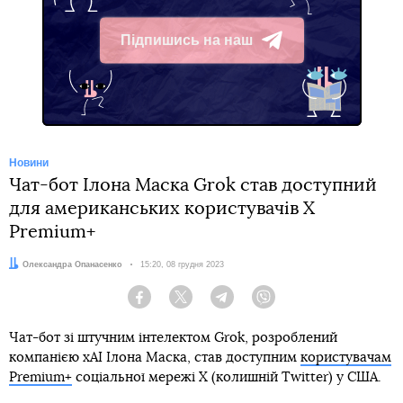
Підпишись на наш
Telegram
Новини
Чат-бот Ілона Маска Grok став доступний
для американських користувачів Х
Premium+
Автор:
Олександра Опанасенко
Дата:
15:20, 08 грудня 2023
Facebook
Twitter
Telegram
Viber
Чат-бот зі штучним інтелектом Grok, розроблений
компанією xAI Ілона Маска, став доступним
користувачам
Premium+
соціальної мережі X (колишній Twitter) у США.