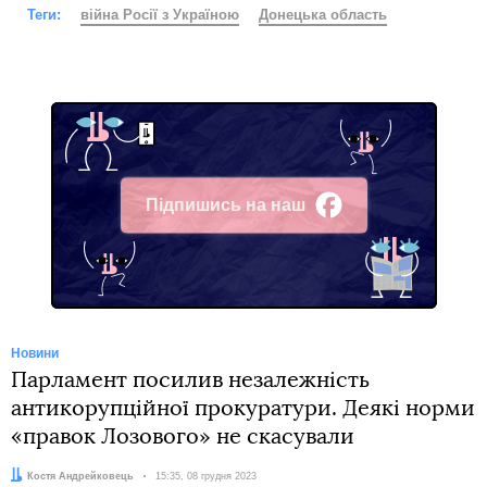
Теги:
війна Росії з Україною
Донецька область
Підпишись на наш
Facebook
Новини
Парламент посилив незалежність
антикорупційної прокуратури. Деякі норми
«правок Лозового» не скасували
Автор:
Костя Андрейковець
Дата:
15:35, 08 грудня 2023