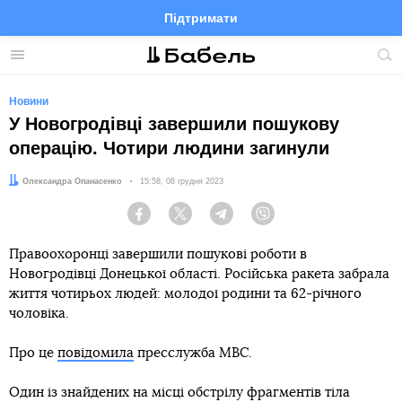
Підтримати
Facebook
Telegram
Twitter
Instagram
Меню
По
по
сай
Новини
У Новогродівці завершили пошукову
операцію. Чотири людини загинули
Автор:
Олександра Опанасенко
Дата:
15:58, 08 грудня 2023
Facebook
Twitter
Telegram
Viber
Правоохоронці завершили пошукові роботи в
Новогродівці Донецької області. Російська ракета забрала
життя чотирьох людей: молодої родини та 62-річного
чоловіка.
Про це
повідомила
пресслужба МВС.
Один із знайдених на місці обстрілу фрагментів тіла