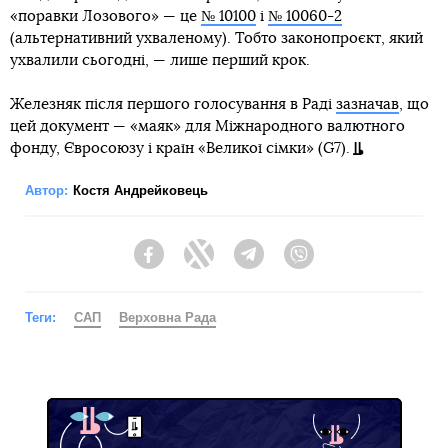
«поравки Лозового» — це
№ 10100
і
№ 10060-2
(альтернативний ухваленому). Тобто законопроєкт, який
ухвалили сьогодні, — лише перший крок.
Железняк після першого голосування в Раді
зазначав
, що
цей документ — «маяк» для Міжнародного валютного
фонду, Євросоюзу і країн «Великої сімки» (G7).
Автор:
Костя Андрейковець
Facebook
Twitter
Telegram
Viber
Теги:
САП
Верховна Рада