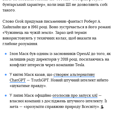
бунтарський характер», коли інші ШІ не дозволяють собі
такого.
Слово Grok придумав письменник-фантаст Роберт А.
Хайнлайн ще в 1961 році. Воно зустрічається в його романі
«Чужинець на чужій землі». Зараз цей термін
використовують у технічних колах, щоб вказати на
глибоке розуміння.
Ілон Маск був одним із засновників OpenAI до того, як
залишив раду директорів у 2018 році, посилаючись на
конфлікт інтересів через компанію Tesla.
У квітні Маск казав, що
створює альтернативу
ChatGPT
— TruthGPT. Новий штучний інтелект нібито
«шукатиме правду».
У липні Маск офіційно
оголосив про запуск xAI
—
власної компанії з досліджень штучного інтелекту. Її
мета — «зрозуміти справжню природу Всесвіту».