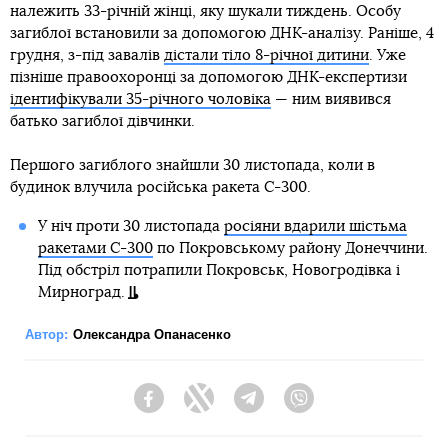
належить 33-річній жінці, яку шукали тиждень. Особу
загиблої встановили за допомогою ДНК-аналізу. Раніше, 4
грудня, з-під завалів
дістали тіло 8-річної дитини
. Уже
пізніше правоохоронці за допомогою ДНК-експертизи
ідентифікували 35-річного чоловіка
— ним виявився
батько загиблої дівчинки.
Першого загиблого знайшли 30 листопада, коли в
будинок влучила російська ракета С-300.
У ніч проти 30 листопада
росіяни вдарили шістьма
ракетами С-300
по Покровському району Донеччини.
Під обстріл потрапили Покровськ, Новогродівка і
Мирноград.
Автор:
Олександра Опанасенко
Facebook
Twitter
Telegram
Viber