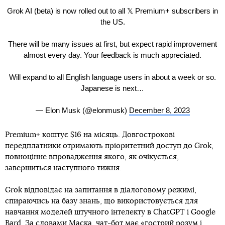
Grok AI (beta) is now rolled out to all 𝕏 Premium+ subscribers in
the US.
There will be many issues at first, but expect rapid improvement
almost every day. Your feedback is much appreciated.
Will expand to all English language users in about a week or so.
Japanese is next…
— Elon Musk (@elonmusk)
December 8, 2023
Premium+ коштує $16 на місяць. Довгострокові
передплатники отримають пріоритетний доступ до Grok,
повноцінне впровадження якого, як очікується,
завершиться наступного тижня.
Grok відповідає на запитання в діалоговому режимі,
спираючись на базу знань, що використовується для
навчання моделей штучного інтелекту в ChatGPT і Google
Bard. За словами Маска, чат-бот має «гострий розум і