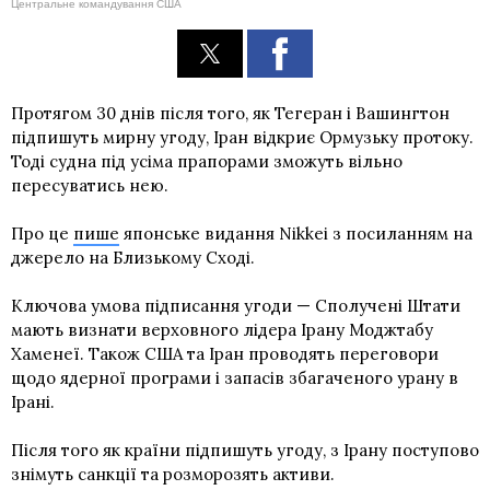
Центральне командування США
Протягом 30 днів після того, як Тегеран і Вашингтон
підпишуть мирну угоду, Іран відкриє Ормузьку протоку.
Тоді судна під усіма прапорами зможуть вільно
пересуватись нею.
Про це
пише
японське видання Nikkei з посиланням на
джерело на Близькому Сході.
Ключова умова підписання угоди — Сполучені Штати
мають визнати верховного лідера Ірану Моджтабу
Хаменеї. Також США та Іран проводять переговори
щодо ядерної програми і запасів збагаченого урану в
Ірані.
Після того як країни підпишуть угоду, з Ірану поступово
знімуть санкції та розморозять активи.