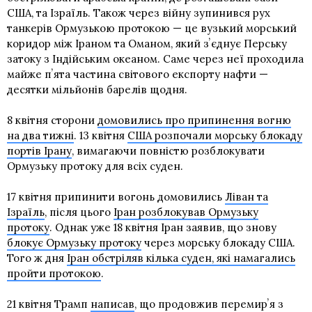
США, та Ізраїль. Також через війну зупинився рух
танкерів Ормузькою протокою — це вузький морський
коридор між Іраном та Оманом, який зʼєднує Перську
затоку з Індійським океаном. Саме через неї проходила
майже пʼята частина світового експорту нафти —
десятки мільйонів барелів щодня.
8 квітня сторони
домовились про припинення вогню
на два тижні
. 13 квітня
США розпочали морську блокаду
портів Ірану
, вимагаючи повністю розблокувати
Ормузьку протоку для всіх суден.
17 квітня припинити вогонь домовились
Ліван та
Ізраїль
, після цього
Іран розблокував Ормузьку
протоку
. Однак уже 18 квітня Іран заявив, що знову
блокує Ормузьку протоку
через морську блокаду США.
Того ж дня
Іран обстріляв кілька суден, які намагались
пройти протокою
.
21 квітня Трамп
написав
, що продовжив перемирʼя з