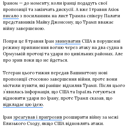
Іраном — до моменту, коли іранці подадуть свої
пропозиції та закінчать дискусії. А вже 1 травня Axios
писало
з посиланням на лист Трампа спікеру Палати
представників Майку Джонсону, що Трамп вважає
війну завершеною.
Попри це 8 травня Іран
звинуватив
США в порушенні
режиму припинення вогню через атаку на два судна в
Ормузькій протоці та удари по цивільних районах. Але
про зрив поки що не йдеться.
Тегеран цього тижня передав Вашингтону нові
пропозиції стосовно завершення війни, проте вони
містили пункти, які раніше відхиляв Трамп. Після цього
зʼявилась інформація, що США та Ізраїль готуються
відновити удари по Ірану, проте Трамп сказав, що
відкладає цю ідею
.
Іран
зреагував і пригрозив
розширити війну за межі
Близького Сходу, якщо США відновлять атаки.