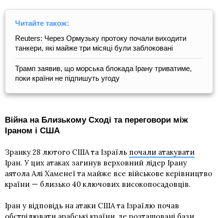
Читайте також:
Reuters: Через Ормузьку протоку почали виходити
танкери, які майже три місяці були заблоковані
Трамп заявив, що морська блокада Ірану триватиме,
поки країни не підпишуть угоду
Війна на Близькому Сході та переговори між
Іраном і США
Зранку 28 лютого США та Ізраїль
почали атакувати
Іран. У цих атаках загинув верховний лідер Ірану
аятола Алі Хаменеї та майже все військове керівництво
країни — близько 40 ключових високопосадовців.
Іран у відповідь на атаки США та Ізраїлю почав
обстрілювати арабські країни, де розташовані бази