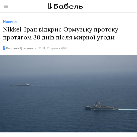
Меню
Новини
Nikkei: Іран відкриє Ормузьку протоку
протягом 30 днів після мирної угоди
Автор:
Дата:
Вероніка Довганюк
21:11, 25 травня 2026