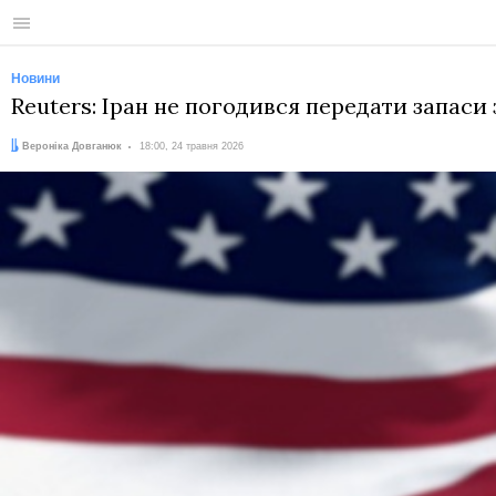
Меню
Новини
Reuters: Іран не погодився передати запаси
Автор:
Дата:
Вероніка Довганюк
18:00, 24 травня 2026