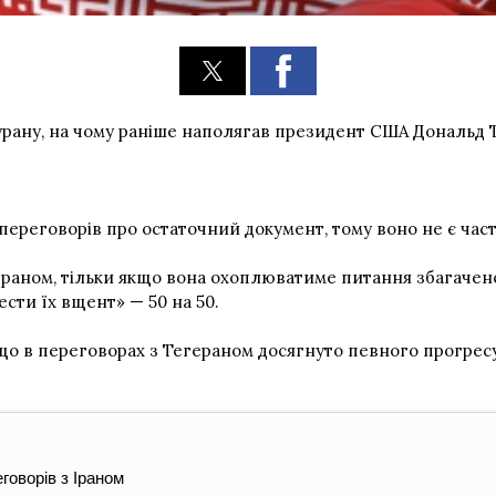
 урану, на чому раніше наполягав президент США Дональд 
 переговорів про остаточний документ, тому воно не є час
раном, тільки якщо вона охоплюватиме питання збагаченог
ести їх вщент» — 50 на 50.
 що в переговорах з Тегераном досягнуто певного прогресу
говорів з Іраном