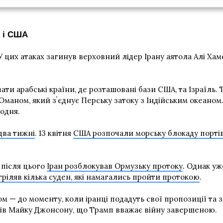
м і США
У цих атаках загинув верховний лідер Ірану аятола Алі Ха
вати арабські країни, де розташовані бази США, та Ізраїль
маном, який зʼєднує Перську затоку з Індійським океаном
одня.
два тижні
. 13 квітня
США розпочали морську блокаду портів
, після цього
Іран розблокував Ормузьку протоку
. Однак уж
тріляв кілька суден, які намагались пройти протокою
.
м — до моменту, коли іранці подадуть свої пропозиції та за
ів Майку Джонсону, що Трамп вважає війну завершеною.