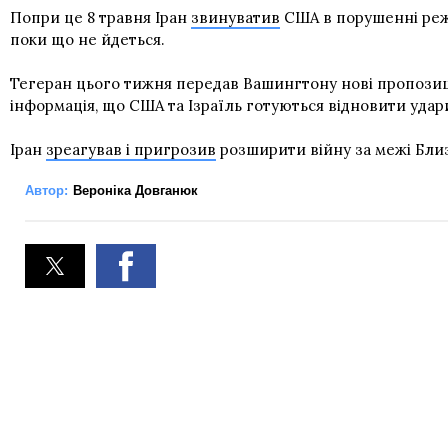
Попри це 8 травня Іран
звинуватив
США в порушенні режи
поки що не йдеться.
Тегеран цього тижня передав Вашингтону нові пропозиції
інформація, що США та Ізраїль готуються відновити удар
Іран
зреагував і пригрозив
розширити війну за межі Близ
Автор:
Вероніка Довганюк