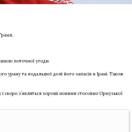
Трамп.
тиною поточної угоди.
о урану та подальшої долі його запасів в Ірані. Також
 і скоро зʼявляться хороші новини стосовно Ормузької