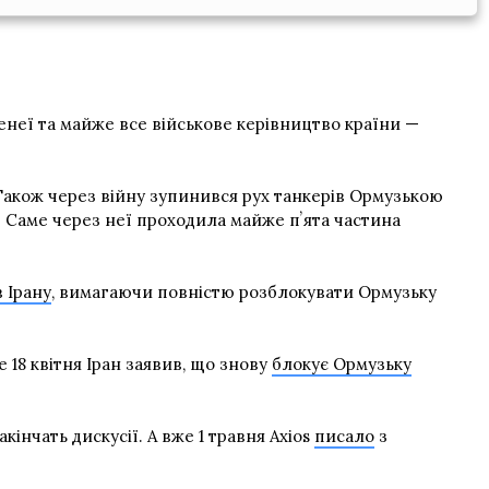
менеї та майже все військове керівництво країни —
. Також через війну зупинився рух танкерів Ормузькою
. Саме через неї проходила майже пʼята частина
 Ірану
, вимагаючи повністю розблокувати Ормузьку
е 18 квітня Іран заявив, що знову
блокує Ормузьку
кінчать дискусії. А вже 1 травня Axios
писало
з