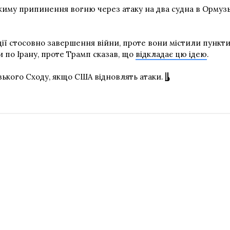
му припинення вогню через атаку на два судна в Ормузькі
 стосовно завершення війни, проте вони містили пункти, 
и по Ірану, проте Трамп сказав, що
відкладає цю ідею
.
ького Сходу, якщо США відновлять атаки.