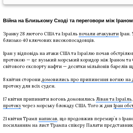
Війна на Близькому Сході та переговори між Ірано
Зранку 28 лютого США та Ізраїль
почали атакувати
Іран. 
близько 40 ключових високопосадовців.
Іран у відповідь на атаки США та Ізраїлю почав обстрілю
протокою — це вузький морський коридор між Іраном та О
світового експорту нафти — десятки мільйонів барелів щ
8 квітня сторони
домовились про припинення вогню на 
протоку для всіх суден.
17 квітня припинити вогонь домовились
Ліван та Ізраїль
протоку
через морську блокаду США. Того ж дня
Іран обс
21 квітня Трамп
написав
, що продовжив перемирʼя з Ірано
посиланням на лист Трампа спікеру Палати представник