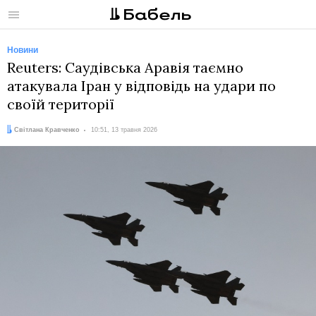
Меню
Новини
Reuters: Саудівська Аравія таємно
атакувала Іран у відповідь на удари по
своїй території
Автор:
Дата:
Світлана Кравченко
10:51, 13 травня 2026