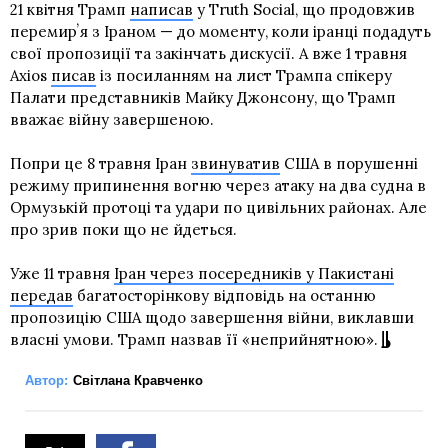
21 квітня Трамп
написав
у Truth Social, що продовжив
перемирʼя з Іраном — до моменту, коли іранці подадуть
свої пропозиції та закінчать дискусії. А вже 1 травня
Axios
писав
із посиланням на лист Трампа спікеру
Палати представників Майку Джонсону, що Трамп
вважає війну завершеною.
Попри це 8 травня Іран
звинуватив
США в порушенні
режиму припинення вогню через атаку на два судна в
Ормузькій протоці та удари по цивільних районах. Але
про зрив поки що не йдеться.
Уже 11 травня
Іран через посередників у Пакистані
передав
багатосторінкову відповідь на останню
пропозицію США щодо завершення війни, виклавши
власні умови. Трамп назвав її «неприйнятною».
Автор:
Світлана Кравченко