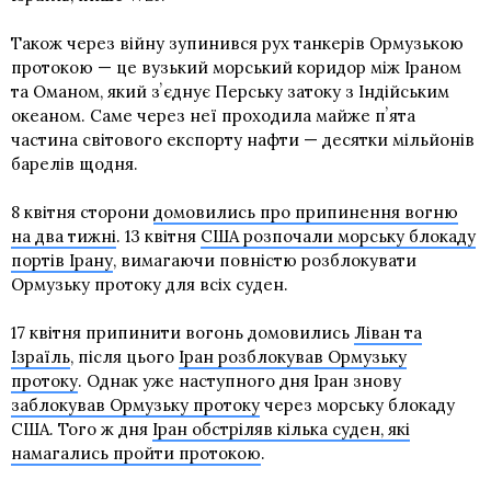
Також через війну зупинився рух танкерів Ормузькою
протокою — це вузький морський коридор між Іраном
та Оманом, який зʼєднує Перську затоку з Індійським
океаном. Саме через неї проходила майже пʼята
частина світового експорту нафти — десятки мільйонів
барелів щодня.
8 квітня сторони
домовились про припинення вогню
на два тижні
. 13 квітня
США розпочали морську блокаду
портів Ірану
, вимагаючи повністю розблокувати
Ормузьку протоку для всіх суден.
17 квітня припинити вогонь домовились
Ліван та
Ізраїль
, після цього
Іран розблокував Ормузьку
протоку
. Однак уже наступного дня Іран знову
заблокував Ормузьку протоку
через морську блокаду
США. Того ж дня
Іран обстріляв кілька суден, які
намагались пройти протокою
.