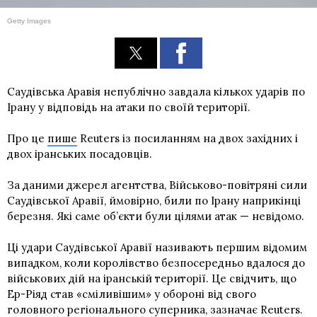
Getty Images
Саудівська Аравія непублічно завдала кількох ударів по
Ірану у відповідь на атаки по своїй території.
Про це
пише
Reuters із посиланням на двох західних і
двох іранських посадовців.
За даними джерел агентства, Військово-повітряні сили
Саудівської Аравії, ймовірно, били по Ірану наприкінці
березня. Які саме об’єкти були цілями атак — невідомо.
Ці удари Саудівської Аравії називають першим відомим
випадком, коли королівство безпосередньо вдалося до
військових дій на іранській території. Це свідчить, що
Ер-Ріяд став «сміливішим» у обороні від свого
головного регіонального суперника, зазначає Reuters.