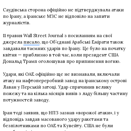
Саудівська сторона офіційно не підтверджувала атаки
по Ірану, а іранське МЗС не відповіло на запити
журналістів.
11 травня Wall Street Journal з посиланням на свої
джерела
писало
, що Об’єднані Арабські Емірати також
завдавали таємних ударів по Ірану. Це було на початку
квітня — приблизно в той час, коли президент США
Дональд Трамп оголошував про припинення вогню.
Удари, які ОАЕ офіційно ще не визнавали, включали
атаку на нафтопереробний завод на іранському острові
Лаван у Перській затоці. Удар спричинив велику
пожежу та на кілька місяців вивів з ладу більшу частину
потужностей заводу.
Іран тоді заявив, що НПЗ зазнав «ворожої атаки», і у
відповідь завдав масованого удару ракетами та
безпілотниками по ОАЕ та Кувейту. США не були