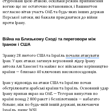
стурбовані цією атакою, оскільки режим припинення
вогню ще не остаточно встановився, і Вашингтон
негласно вітав участь ОАЕ та будь-яких інших держав
Перської затоки, які бажали приєднатися до війни
проти Ірану.
Війна на Близькому Сході та переговори між
Іраном і США
Зранку 28 лютого США та Ізраїль
почали атакувати
Іран. У цих атаках загинув верховний лідер Ірану
аятола Алі Хаменеї та майже все військове керівництво
країни — близько 40 ключових високопосадовців.
Іран у відповідь на атаки США та Ізраїлю почав
обстрілювати арабські країни та Ізраїль. Основний удар
Ірану припав якраз на ОАЕ — Тегеран випустив по
країні понад 2 800 ракет і безпілотників — набагато
більше, ніж по будь-якій іншій державі, включаючи
Ізраїль, пише WSJ.