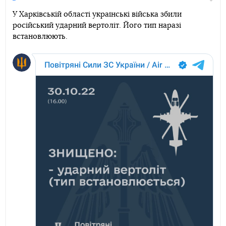
Поділи
У Харківській області українські війська збили
російський ударний вертоліт. Його тип наразі
Telegram
Facebook
Twitter
встановлюють.