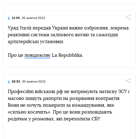
11:00
, 30 жовтня 2022
Поділи
Уряд Італії передав Україні важке озброєння, зокрема
реактивні системи залпового вогню та самохідні
Telegram
Facebook
Twitter
артилерійські установки.
Про це
повідомляє
La Repubblika.
08:52
, 30 жовтня 2022
Поділи
Професійні військові рф не витримують натиску ЗСУ і
масово пишуть рапорти на розірвання контрактів.
Telegram
Facebook
Twitter
Вони не хочуть помирати за командування, яке
«сильно косячить». Про це вони розповідають
родичам у розмовах, які перехопила СБУ.