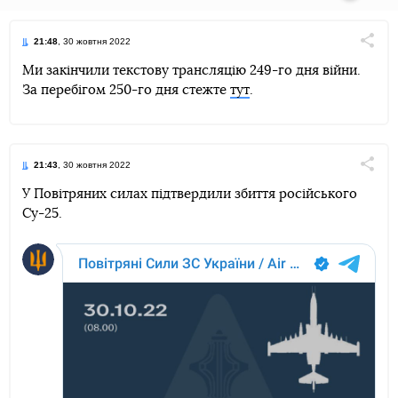
Пряма трансляція
21:48
, 30 жовтня 2022
Поділи
Ми закінчили текстову трансляцію 249-го дня війни.
За перебігом 250-го дня стежте
тут
.
Telegram
Facebook
Twitter
21:43
, 30 жовтня 2022
Поділи
У Повітряних силах підтвердили збиття російського
Су-25.
Telegram
Facebook
Twitter