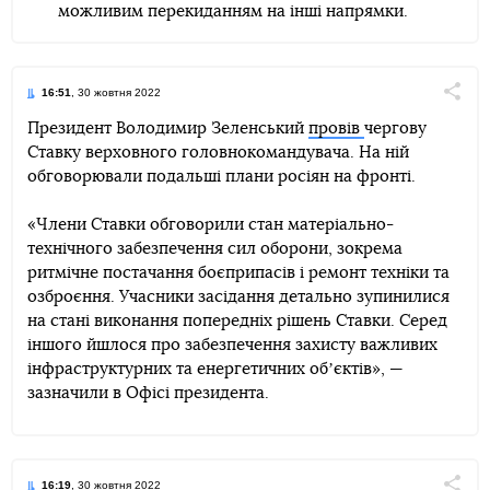
можливим перекиданням на інші напрямки.
16:51
, 30 жовтня 2022
Поділи
Президент Володимир Зеленський
провів
чергову
Ставку верховного головнокомандувача. На ній
Telegram
Facebook
Twitter
обговорювали подальші плани росіян на фронті.
«Члени Ставки обговорили стан матеріально-
технічного забезпечення сил оборони, зокрема
ритмічне постачання боєприпасів і ремонт техніки та
озброєння. Учасники засідання детально зупинилися
на стані виконання попередніх рішень Ставки. Серед
іншого йшлося про забезпечення захисту важливих
інфраструктурних та енергетичних обʼєктів», —
зазначили в Офісі президента.
16:19
, 30 жовтня 2022