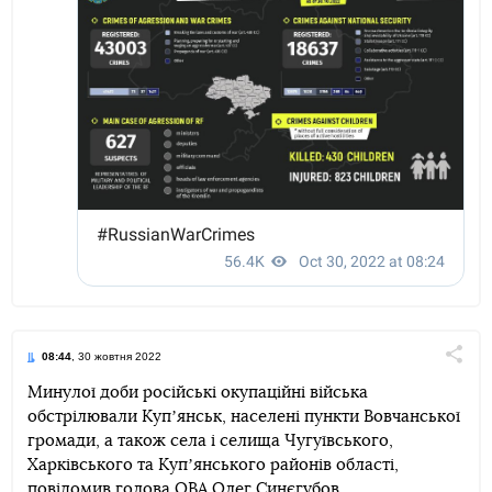
08:44
, 30 жовтня 2022
Поділи
Минулої доби російські окупаційні війська
обстрілювали Купʼянськ, населені пункти Вовчанської
Telegram
Facebook
Twitter
громади, а також села і селища Чугуївського,
Харківського та Купʼянського районів області,
повідомив голова ОВА
Олег Синєгубов.