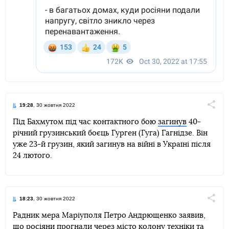
19:28
, 30 жовтня 2022
Поділи
Під Бахмутом під час контактного бою
загинув
40-
річний грузинський боєць Гурген (Гуга) Гагнідзе. Він
Telegram
Facebook
Twitter
уже 23-й грузин, який загинув на війні в Україні після
24 лютого.
18:23
, 30 жовтня 2022
Поділи
Радник мера Маріуполя Петро Андрющенко заявив,
що росіяни прогнали через місто колону техніки та
Telegram
Facebook
Twitter