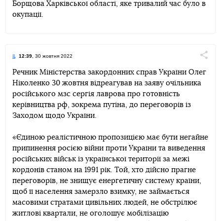
Борщова Харківської області, яке тривалий час було в
окупації.
12:39
, 30 жовтня 2022
Поділи
Речник Міністерства закордонних справ України Олег
Ніколенко 30 жовтня відреагував на заяву очільника
Telegram
Facebook
Twitter
російського мзс сергія лаврова про готовність
керівництва рф, зокрема путіна, до переговорів із
Заходом щодо України.
«Єдиною реалістичною пропозицією має бути негайне
припинення росією війни проти України та виведення
російських військ із української території за межі
кордонів станом на 1991 рік. Той, хто дійсно прагне
переговорів, не знищує енергетичну систему країни,
щоб її населення замерзло взимку, не займається
масовими стратами цивільних людей, не обстрілює
житлові квартали, не оголошує мобілізацію