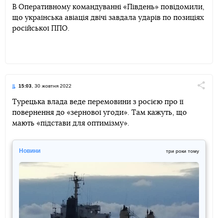
В Оперативному командуванні «Південь» повідомили,
що українська авіація двічі завдала ударів по позиціях
Telegram
Facebook
Twitter
російської ППО.
15:03
, 30 жовтня 2022
Поділи
Турецька влада веде перемовини з росією про її
повернення до «зернової угоди». Там кажуть, що
Telegram
Facebook
Twitter
мають «підстави для оптимізму».
Новини
три роки тому