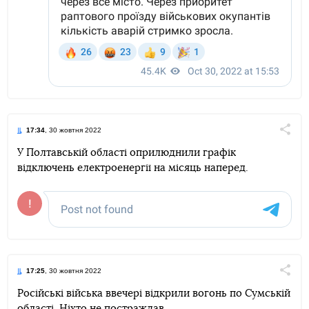
17:34
, 30 жовтня 2022
Поділи
У Полтавській області оприлюднили графік
відключень електроенергії на місяць наперед.
Telegram
Facebook
Twitter
17:25
, 30 жовтня 2022
Поділи
Російські війська ввечері відкрили вогонь по Сумській
області. Ніхто не постраждав.