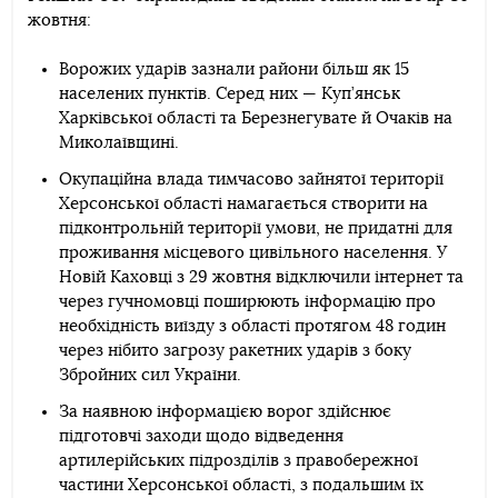
жовтня:
Telegram
Facebook
Twitter
Ворожих ударів зазнали райони більш як 15
населених пунктів. Серед них — Куп’янськ
Харківської області та Березнегувате й Очаків на
Миколаївщині.
Окупаційна влада тимчасово зайнятої території
Херсонської області намагається створити на
підконтрольній території умови, не придатні для
проживання місцевого цивільного населення. У
Новій Каховці з 29 жовтня відключили інтернет та
через гучномовці поширюють інформацію про
необхідність виїзду з області протягом 48 годин
через нібито загрозу ракетних ударів з боку
Збройних сил України.
За наявною інформацією ворог здійснює
підготовчі заходи щодо відведення
артилерійських підрозділів з правобережної
частини Херсонської області, з подальшим їх