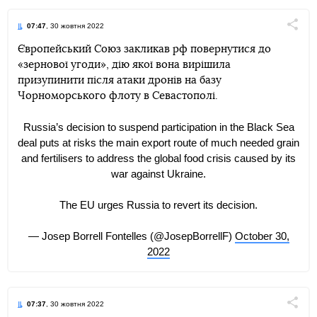
07:47
, 30 жовтня 2022
Поділи
Європейський Союз закликав рф повернутися до
«зернової угоди», дію якої вона вирішила
Telegram
Facebook
Twitter
призупинити після атаки дронів на базу
Чорноморського флоту в Севастополі.
Russia’s decision to suspend participation in the Black Sea
deal puts at risks the main export route of much needed grain
and fertilisers to address the global food crisis caused by its
war against Ukraine.
The EU urges Russia to revert its decision.
— Josep Borrell Fontelles (@JosepBorrellF)
October 30,
2022
07:37
, 30 жовтня 2022
Поділи