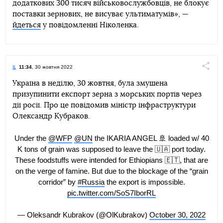
додаткових 300 тисяч військовослужбовців, не блокує
поставки зернових, не висуває ультиматумів», —
йдеться
у повідомленні Ніколенка.
11:34
, 30 жовтня 2022
Поділи
Україна в неділю, 30 жовтня, була змушена
призупинити експорт зерна з морських портів через
Telegram
Facebook
Twitter
дії росії. Про це повідомив міністр інфраструктури
Олександр Кубраков.
Under the
@WFP
@UN
the IKARIA ANGEL 🚢 loaded w/ 40
K tons of grain was supposed to leave the 🇺🇦 port today.
These foodstuffs were intended for Ethiopians 🇪🇹, that are
on the verge of famine. But due to the blockage of the “grain
corridor” by
#Russia
the export is impossible.
pic.twitter.com/SoS7IborRL
— Oleksandr Kubrakov (@OlKubrakov)
October 30, 2022