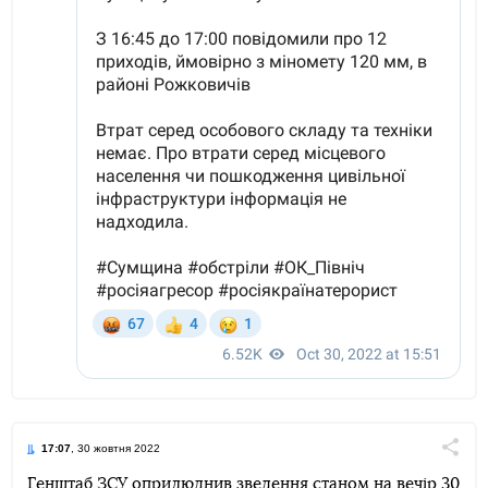
17:07
, 30 жовтня 2022
Поділи
Генштаб ЗСУ оприлюднив зведення станом на вечір 30