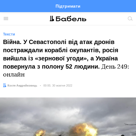
Підтримати
Facebook
Telegram
Twitter
Instagram
Меню
По
по
сай
Тексти
Війна. У Севастополі від атак дронів
постраждали кораблі окупантів, росія
вийшла із «зернової угоди», а Україна
повернула з полону 52 людини.
День 249:
онлайн
Автор:
Костя Андрейковець
Дата:
00:00, 30 жовтня 2022