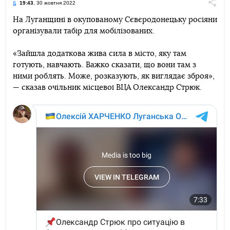
19:43
, 30 жовтня 2022
Поділи
На Луганщині в окупованому Сєвєродонецьку росіяни
організували табір для мобілізованих.
Telegram
Facebook
Twitter
«Зайшла додаткова жива сила в місто, яку там
готують, навчають. Важко сказати, що вони там з
ними роблять. Може, розказують, як виглядає зброя»,
— сказав очільник місцевої ВЦА Олександр Стрюк.