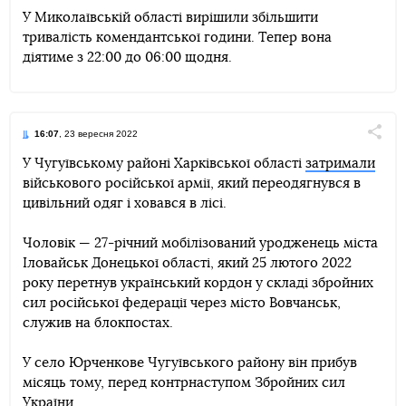
У Миколаївській області вирішили збільшити
тривалість комендантської години. Тепер вона
Telegram
Facebook
Twitter
діятиме з 22:00 до 06:00 щодня.
16:07
, 23 вересня 2022
Поділи
У Чугуївському районі Харківської області
затримали
військового російської армії, який переодягнувся в
Telegram
Facebook
Twitter
цивільний одяг і ховався в лісі.
Чоловік — 27-річний мобілізований уродженець міста
Іловайськ Донецької області, який 25 лютого 2022
року перетнув український кордон у складі збройних
сил російської федерації через місто Вовчанськ,
служив на блокпостах.
У село Юрченкове Чугуївського району він прибув
місяць тому, перед контрнаступом Збройних сил
України.