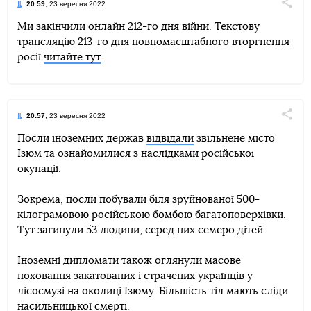
20:59
, 23 вересня 2022
Поділи
Ми закінчили онлайн 212-го дня війни. Текстову
трансляцію 213-го дня повномасштабного вторгнення
Telegram
Facebook
Twitter
росії
читайте тут
.
20:57
, 23 вересня 2022
Поділи
Посли іноземних держав
відвідали
звільнене місто
Ізюм та ознайомилися з наслідками російської
Telegram
Facebook
Twitter
окупації.
Зокрема, посли побували біля зруйнованої 500-
кілограмовою російською бомбою багатоповерхівки.
Тут загинули 53 людини, серед них семеро дітей.
Іноземні дипломати також оглянули масове
поховання закатованих і страчених українців у
лісосмузі на околиці Ізюму. Більшість тіл мають сліди
насильницької смерті.