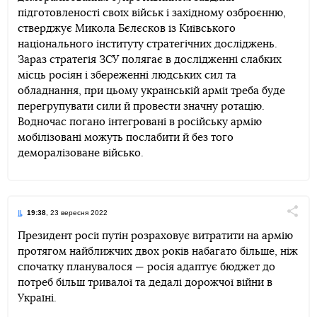
підготовленості своїх військ і західному озброєнню,
стверджує Микола Бєлєсков із Київського
національного інституту стратегічних досліджень.
Зараз стратегія ЗСУ полягає в дослідженні слабких
місць росіян і збереженні людських сил та
обладнання, при цьому українській армії треба буде
перегрупувати сили й провести значну ротацію.
Водночас погано інтегровані в російську армію
мобілізовані можуть послабити й без того
деморалізоване військо.
19:38
, 23 вересня 2022
Поділи
Президент росії путін розраховує витратити на армію
протягом найближчих двох років набагато більше, ніж
Telegram
Facebook
Twitter
спочатку планувалося — росія адаптує бюджет до
потреб більш тривалої та дедалі дорожчої війни в
Україні.