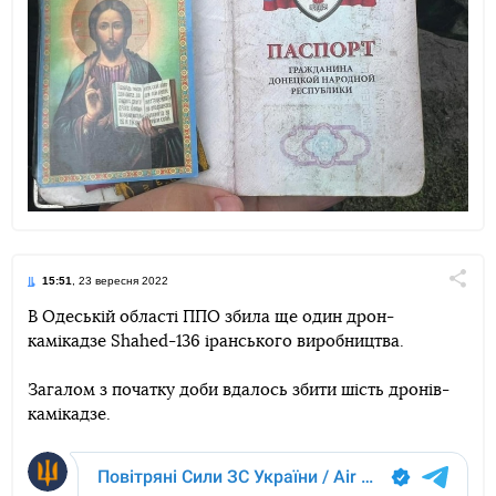
15:51
, 23 вересня 2022
Поділи
В Одеській області ППО збила ще один дрон-
камікадзе Shahed-136 іранського виробництва.
Telegram
Facebook
Twitter
Загалом з початку доби вдалось збити шість дронів-
камікадзе.