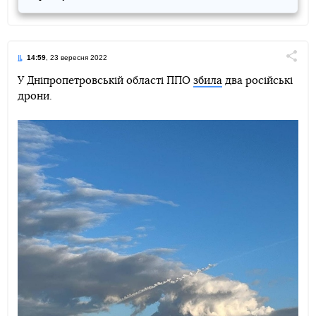
14:59
, 23 вересня 2022
Поділи
У Дніпропетровській області ППО
збила
два російські
дрони.
Telegram
Facebook
Twitter