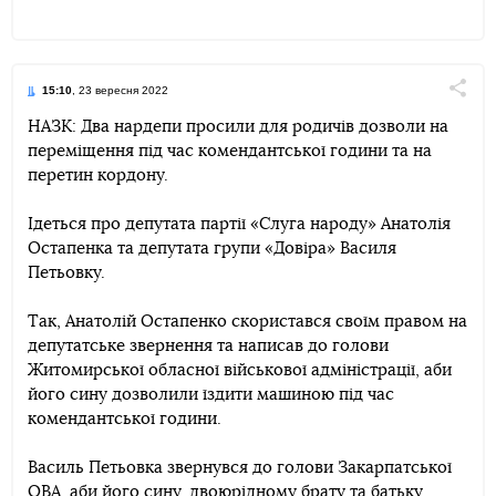
15:10
, 23 вересня 2022
Поділи
НАЗК: Два нардепи просили для родичів дозволи на
переміщення під час комендантської години та на
Telegram
Facebook
Twitter
перетин кордону.
Ідеться про депутата партії «Слуга народу» Анатолія
Остапенка та депутата групи «Довіра» Василя
Петьовку.
Так, Анатолій Остапенко скористався своїм правом на
депутатське звернення та написав до голови
Житомирської обласної військової адміністрації, аби
його сину дозволили їздити машиною під час
комендантської години.
Василь Петьовка звернувся до голови Закарпатської
ОВА, аби його сину, двоюрідному брату та батьку