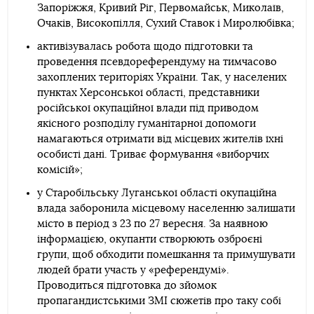
Запоріжжя, Кривий Ріг, Первомайськ, Миколаїв,
Очаків, Високопілля, Сухий Ставок і Миролюбівка;
активізувалась робота щодо підготовки та
проведення псевдореферендуму на тимчасово
захоплених територіях України. Так, у населених
пунктах Херсонської області, представники
російської окупаційної влади під приводом
якісного розподілу гуманітарної допомоги
намагаються отримати від місцевих жителів їхні
особисті дані. Триває формування «виборчих
комісій»;
у Старобільську Луганської області окупаційна
влада заборонила місцевому населенню залишати
місто в період з 23 по 27 вересня. За наявною
інформацією, окупанти створюють озброєні
групи, щоб обходити помешкання та примушувати
людей брати участь у «референдумі».
Проводиться підготовка до зйомок
пропагандистськими ЗМІ сюжетів про таку собі