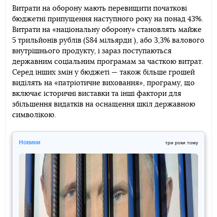
Витрати на оборону мають перевищити початкові
бюджетні припущення наступного року на понад 43%.
Витрати на «національну оборону» становлять майже
5 трильйонів рублів ($84 мільярди ), або 3,3% валового
внутрішнього продукту, і зараз поступаються
державним соціальним програмам за часткою витрат.
Серед інших змін у бюджеті — також більше грошей
виділять на «патріотичне виховання», програму, що
включає історичні виставки та інші фактори для
збільшення видатків на оснащення шкіл державною
символікою.
Новини
три роки тому