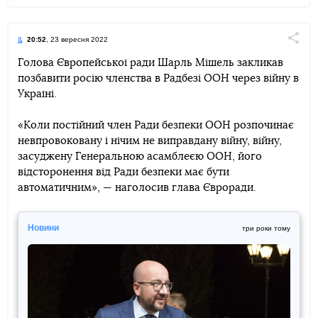
20:52
, 23 вересня 2022
Поділи
Голова Європейської ради Шарль Мішель закликав
позбавити росію членства в Радбезі ООН через війну в
Telegram
Facebook
Twitter
Україні.
«Коли постійний член Ради безпеки ООН розпочинає
невпровоковану і нічим не виправдану війну, війну,
засуджену Генеральною асамблеєю ООН, його
відсторонення від Ради безпеки має бути
автоматичним», — наголосив глава Євроради.
Новини
три роки тому