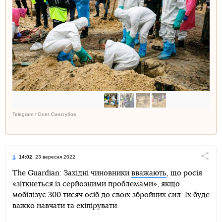
Telegram / Олег Синєгубов
14:02
, 23 вересня 2022
Поділи
The Guardian: Західні чиновники
вважають
, що росія
«зіткнеться із серйозними проблемами», якщо
Telegram
Facebook
Twitter
мобілізує 300 тисяч осіб до своїх збройних сил. Їх буде
важко навчати та екіпірувати.