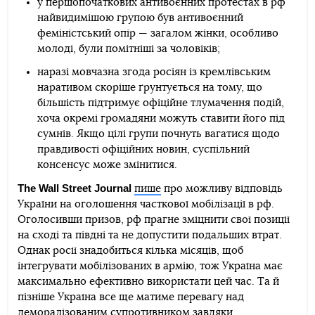
у першопочаткових антивоєнних протестах в рф
найвидимішою групою був антивоєнний
феміністський опір — загалом жінки, особливо
молоді, були помітніші за чоловіків;
наразі мовчазна згода росіян із кремлівським
наративом скоріше ґрунтується на тому, що
більшість підтримує офіційне тлумачення подій,
хоча окремі громадяни можуть ставити його під
сумнів. Якщо цілі групи почнуть вагатися щодо
правдивості офіційних новин, суспільний
консенсус може змінитися.
The Wall Street Journal
пише
про можливу відповідь
України на оголошення часткової мобілізації в рф.
Оголосивши призов, рф прагне зміцнити свої позиції
на сході та півдні та не допустити подальших втрат.
Однак росії знадобиться кілька місяців, щоб
інтегрувати мобілізованих в армію, тож Україна має
максимально ефективно використати цей час. Та й
пізніше Україна все ще матиме перевагу над
деморалізованим супротивником завдяки