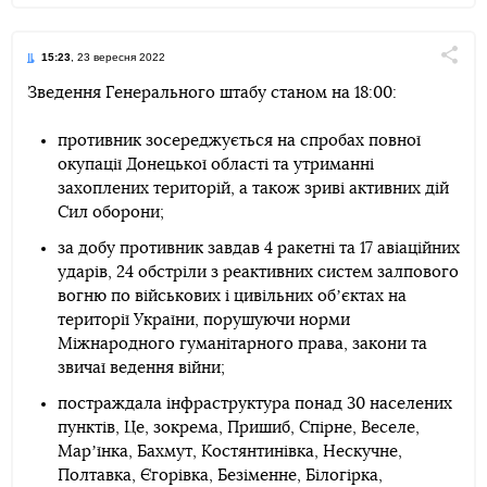
15:23
, 23 вересня 2022
Поділи
Зведення Генерального штабу станом на 18:00:
Telegram
Facebook
Twitter
противник зосереджується на спробах повної
окупації Донецької області та утриманні
захоплених територій, а також зриві активних дій
Сил оборони;
за добу противник завдав 4 ракетні та 17 авіаційних
ударів, 24 обстріли з реактивних систем залпового
вогню по військових і цивільних обʼєктах на
території України, порушуючи норми
Міжнародного гуманітарного права, закони та
звичаї ведення війни;
постраждала інфраструктура понад 30 населених
пунктів, Це, зокрема, Пришиб, Спірне, Веселе,
Марʼїнка, Бахмут, Костянтинівка, Нескучне,
Полтавка, Єгорівка, Безіменне, Білогірка,