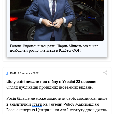
Голова Європейської ради Шарль Мішель закликав
позбавити росію членства в Радбезі ООН
19:40
, 23 вересня 2022
Поділи
Що у світі писали про війну в Україні 23 вересня.
Огляд публікацій провідних іноземних видань.
Telegram
Facebook
Twitter
Росія більше не може захистити своїх союзників, пише
Foreign Policy
в аналітичній
статті
на
Максиміліан
Гесс, експерт із Центральної Азії Інституту досліджень