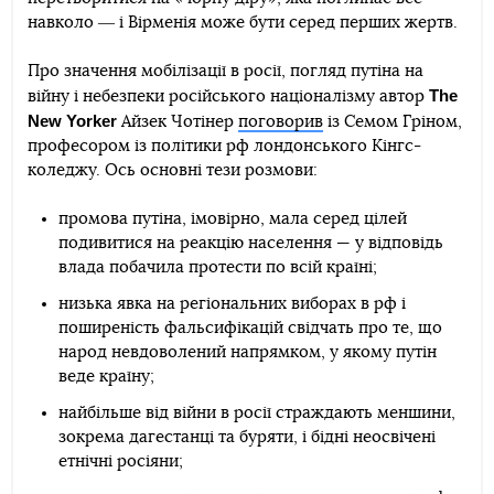
навколо ― і Вірменія може бути серед перших жертв.
Про значення мобілізації в росії, погляд путіна на
The
війну і небезпеки російського націоналізму автор
New Yorker
Айзек Чотінер
поговорив
із Семом Гріном,
професором із політики рф лондонського Кінгс-
коледжу. Ось основні тези розмови:
промова путіна, імовірно, мала серед цілей
подивитися на реакцію населення — у відповідь
влада побачила протести по всій країні;
низька явка на регіональних виборах в рф і
поширеність фальсифікацій свідчать про те, що
народ невдоволений напрямком, у якому путін
веде країну;
найбільше від війни в росії страждають меншини,
зокрема дагестанці та буряти, і бідні неосвічені
етнічні росіяни;