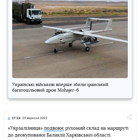
Українські військові вперше збили іранський
багатоцільовий дрон Mohajer-6
17:13
, 23 вересня 2022
Поділи
«Укрзалізниця»
подвоює
рухомий склад на маршруті
до деокупованої Балаклії Харківської області.
Telegram
Facebook
Twitter