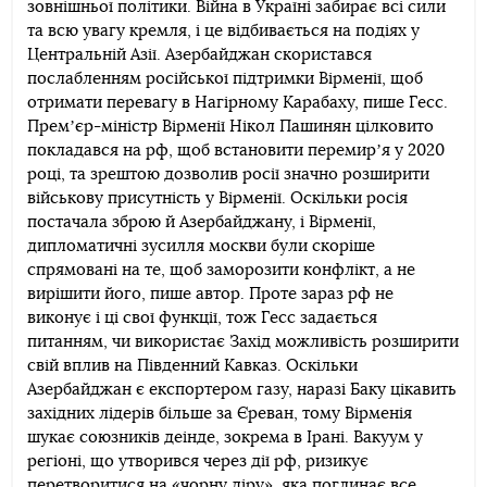
зовнішньої політики. Війна в Україні забирає всі сили
та всю увагу кремля, і це відбивається на подіях у
Центральній Азії. Азербайджан скористався
послабленням російської підтримки Вірменії, щоб
отримати перевагу в Нагірному Карабаху, пише Гесс.
Премʼєр-міністр Вірменії Нікол Пашинян цілковито
покладався на рф, щоб встановити перемирʼя у 2020
році, та зрештою дозволив росії значно розширити
військову присутність у Вірменії. Оскільки росія
постачала зброю й Азербайджану, і Вірменії,
дипломатичні зусилля москви були скоріше
спрямовані на те, щоб заморозити конфлікт, а не
вирішити його, пише автор. Проте зараз рф не
виконує і ці свої функції, тож Гесс задається
питанням, чи використає Захід можливість розширити
свій вплив на Південний Кавказ. Оскільки
Азербайджан є експортером газу, наразі Баку цікавить
західних лідерів більше за Єреван, тому Вірменія
шукає союзників деінде, зокрема в Ірані. Вакуум у
регіоні, що утворився через дії рф, ризикує
перетворитися на «чорну діру», яка поглинає все