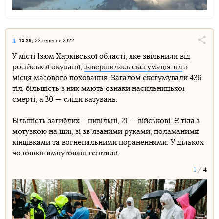
14:39
, 23 вересня 2022
Поділи
У місті Ізюм Харківської області, яке звільнили від
російської окупації,
завершилась ексгумація тіл
з
Telegram
Facebook
Twitter
місця масового поховання. Загалом ексгумували 436
тіл, більшість з них мають ознаки насильницької
смерті, а 30 — сліди катувань.
Більшість загиблих – цивільні, 21 — військові. Є тіла з
мотузкою на шиї, зі звʼязаними руками, поламаними
кінцівками та вогнепальними пораненнями. У дількох
чоловіків ампутовані геніталії.
1
4