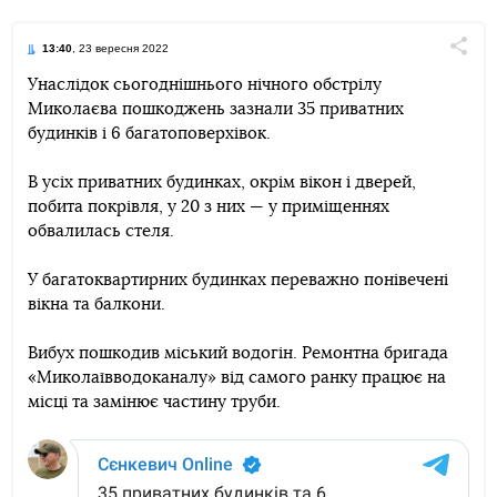
13:40
, 23 вересня 2022
Поділи
Унаслідок сьогоднішнього нічного обстрілу
Миколаєва пошкоджень зазнали 35 приватних
Telegram
Facebook
Twitter
будинків і 6 багатоповерхівок.
В усіх приватних будинках, окрім вікон і дверей,
побита покрівля, у 20 з них — у приміщеннях
обвалилась стеля.
У багатоквартирних будинках переважно понівечені
вікна та балкони.
Вибух пошкодив міський водогін. Ремонтна бригада
«Миколаївводоканалу» від самого ранку працює на
місці та замінює частину труби.