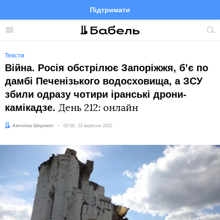
Підтримати
Facebook
Telegram
Twitter
Instagram
Меню
По
по
сай
Тексти
Війна. Росія обстрілює Запоріжжя, бʼє по
дамбі Печенізького водосховища, а ЗСУ
збили одразу чотири іранські дрони-
камікадзе.
День 212: онлайн
Автор:
Ангеліна Шеремет
Дата:
00:00, 23 вересня 2022