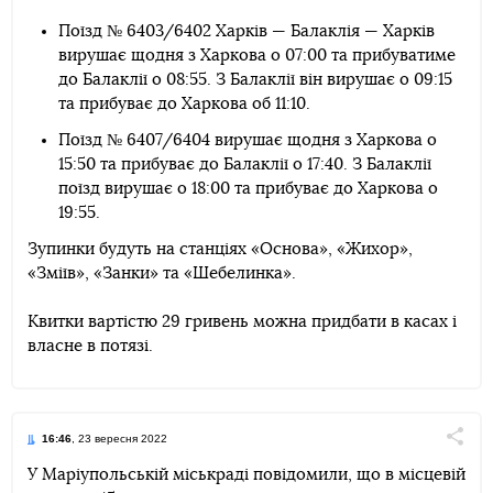
Поїзд № 6403/6402 Харків — Балаклія — Харків
вирушає щодня з Харкова о 07:00 та прибуватиме
до Балаклії о 08:55. З Балаклії він вирушає о 09:15
та прибуває до Харкова об 11:10.
Поїзд № 6407/6404 вирушає щодня з Харкова о
15:50 та прибуває до Балаклії о 17:40. З Балаклії
поїзд вирушає о 18:00 та прибуває до Харкова о
19:55.
Зупинки будуть на станціях «Основа», «Жихор»,
«Зміїв», «Занки» та «Шебелинка».
Квитки вартістю 29 гривень можна придбати в касах і
власне в потязі.
16:46
, 23 вересня 2022
Поділи
У Маріупольській міськраді повідомили, що в місцевій