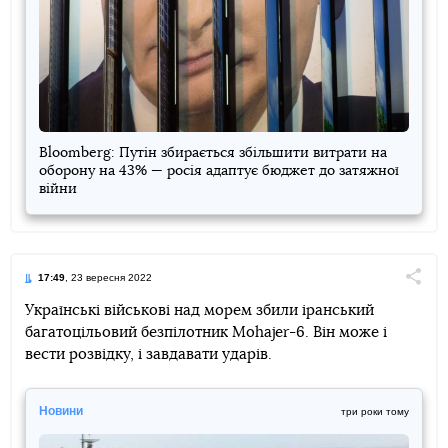
Bloomberg: Путін збирається збільшити витрати на
оборону на 43% — росія адаптує бюджет до затяжної
війни
17:49
, 23 вересня 2022
Поділи
Українські військові над морем збили іранський
багатоцільовий безпілотник Mohajer-6. Він може і
Telegram
Facebook
Twitter
вести розвідку, і завдавати ударів.
Новини
три роки тому