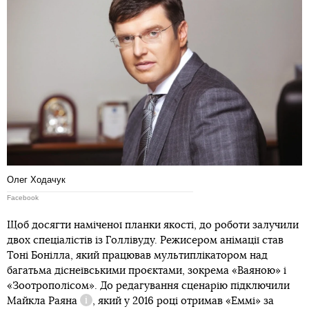
Олег Ходачук
Facebook
Щоб досягти наміченої планки якості, до роботи залучили
двох спеціалістів із Голлівуду. Режисером анімації став
Тоні Бонілла, який працював мультиплікатором над
багатьма діснеївськими проєктами, зокрема «Ваяною» і
«Зоотрополісом». До редагування сценарію підключили
Майкла Раяна
, який у 2016 році отримав «Еммі» за
Довідка