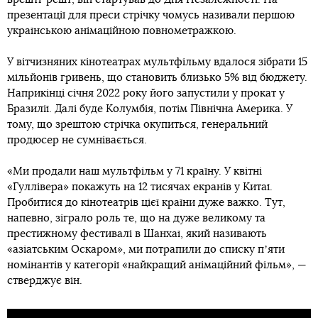
презентації для преси стрічку чомусь називали першою
українською анімаційною повнометражкою.
У вітчизняних кінотеатрах мультфільму вдалося зібрати 15
мільйонів гривень, що становить близько 5% від бюджету.
Наприкінці січня 2022 року його запустили у прокат у
Бразилії. Далі буде Колумбія, потім Північна Америка. У
тому, що зрештою стрічка окупиться, генеральний
продюсер не сумнівається.
«Ми продали наш мультфільм у 71 країну. У квітні
«Гуллівера» покажуть на 12 тисячах екранів у Китаї.
Пробитися до кінотеатрів цієї країни дуже важко. Тут,
напевно, зіграло роль те, що на дуже великому та
престижному фестивалі в Шанхаї, який називають
«азіатським Оскаром», ми потрапили до списку пʼяти
номінантів у категорії «найкращий анімаційний фільм», —
стверджує він.