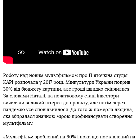
Роботу над новим мультфільмом про Пʼяточкіна студія
KAPI розпочала у 2017 році. Мінкультури України покрив
30% від бюджету картини, але гроші швидко скінчилися.
За словами Наталі, на початковому етапі інвестори
виявляли великий інтерес до проєкту, але потім через
пандемію усе сповільнилося. До того ж померла людина,
яка збиралася значною мірою профінансувати створення
мультфільму.
«Мультфільм зроблений на 60% і поки що поставлений на