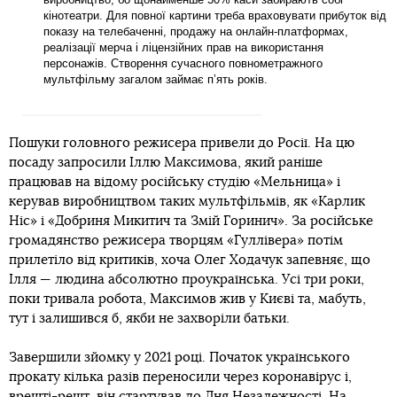
кінотеатри. Для повної картини треба враховувати прибуток від
показу на телебаченні, продажу на онлайн-платформах,
реалізації мерча і ліцензійних прав на використання
персонажів. Створення сучасного повнометражного
мультфільму загалом займає пʼять років.
Пошуки головного режисера привели до Росії. На цю
посаду запросили Іллю Максимова, який раніше
працював на відому російську студію «Мельница» і
керував виробництвом таких мультфільмів, як «Карлик
Ніс» і «Добриня Микитич та Змій Горинич». За російське
громадянство режисера творцям «Гуллівера» потім
прилетіло від критиків, хоча Олег Ходачук запевняє, що
Ілля — людина абсолютно проукраїнська. Усі три роки,
поки тривала робота, Максимов жив у Києві та, мабуть,
тут і залишився б, якби не захворіли батьки.
Завершили зйомку у 2021 році. Початок українського
прокату кілька разів переносили через коронавірус і,
врешті-решт, він стартував до Дня Незалежності. На