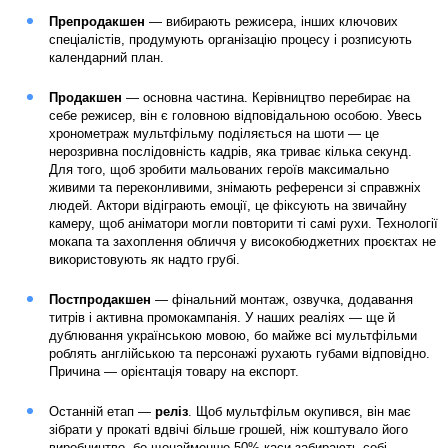
Препродакшен
— вибирають режисера, інших ключових
спеціалістів, продумують організацію процесу і розписують
календарний план.
Продакшен
— основна частина. Керівництво перебирає на
себе режисер, він є головною відповідальною особою. Увесь
хронометраж мультфільму поділяється на шоти — це
нерозривна послідовність кадрів, яка триває кілька секунд.
Для того, щоб зробити мальованих героїв максимально
живими та переконливими, знімають референси зі справжніх
людей. Актори відіграють емоції, це фіксують на звичайну
камеру, щоб аніматори могли повторити ті самі рухи. Технології
мокапа та захоплення обличчя у високобюджетних проєктах не
використовують як надто грубі.
Постпродакшен
— фінальний монтаж, озвучка, додавання
титрів і активна промокампанія. У наших реаліях — ще й
дублювання українською мовою, бо майже всі мультфільми
роблять англійською та персонажі рухають губами відповідно.
Причина — орієнтація товару на експорт.
Останній етап —
реліз
. Щоб мультфільм окупився, він має
зібрати у прокаті вдвічі більше грошей, ніж коштувало його
виробництво, бо щонайменше 50% каси забирають собі