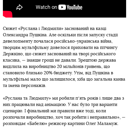
Сюжет «Руслана і Людмили» заснований на казці
Олександра Пушкіна. Але оскільки після запуску стадії
девелопменту почалася російсько-українська війна,
творцям мультфільму довелося приховати на пітчингу
Держкіно, що сюжет заснований на творі російського
класика, — інакше гроші не давали. Зрештою держава
виділила на виробництво 20 мільйонів гривень, що
становило близько 20% бюджету. Утім, від Пушкіна в
мультфільмі мало що залишилося, хіба що загальна канва
та імена персонажів.
«Руслана та Людмилу» ми робили пʼять років і лише два з
них працювали над анімацією. У нас було три варіанти
сценарію. І фінальний ми правили вже тоді, коли
розпочали виробництво, хоч так робити і неправильно», —
розповідає «Бабелю» режисер картини Олег Маламуж.