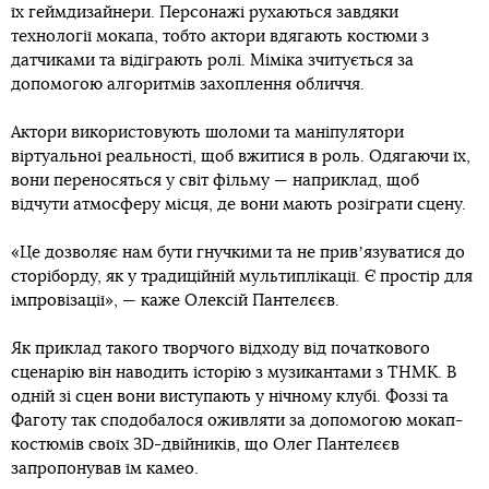
їх геймдизайнери. Персонажі рухаються завдяки
технології мокапа, тобто актори вдягають костюми з
датчиками та відіграють ролі. Міміка зчитується за
допомогою алгоритмів захоплення обличчя.
Актори використовують шоломи та маніпулятори
віртуальної реальності, щоб вжитися в роль. Одягаючи їх,
вони переносяться у світ фільму — наприклад, щоб
відчути атмосферу місця, де вони мають розіграти сцену.
«Це дозволяє нам бути гнучкими та не привʼязуватися до
сторіборду, як у традиційній мультиплікації. Є простір для
імпровізації», — каже Олексій Пантелєєв.
Як приклад такого творчого відходу від початкового
сценарію він наводить історію з музикантами з ТНМК. В
одній зі сцен вони виступають у нічному клубі. Фоззі та
Фаготу так сподобалося оживляти за допомогою мокап-
костюмів своїх 3D-двійників, що Олег Пантелєєв
запропонував їм камео.