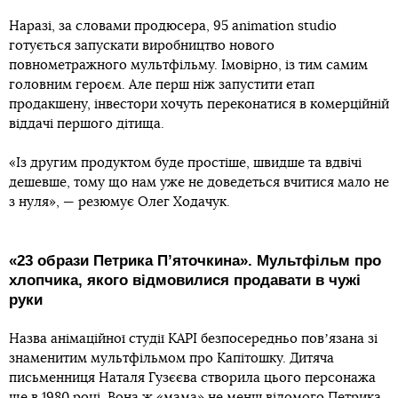
Наразі, за словами продюсера, 95 animation studio
готується запускати виробництво нового
повнометражного мультфільму. Імовірно, із тим самим
головним героєм. Але перш ніж запустити етап
продакшену, інвестори хочуть переконатися в комерційній
віддачі першого дітища.
«Із другим продуктом буде простіше, швидше та вдвічі
дешевше, тому що нам уже не доведеться вчитися мало не
з нуля», — резюмує Олег Ходачук.
«23 образи Петрика Пʼяточкина». Мультфільм про
хлопчика, якого відмовилися продавати в чужі
руки
Назва анімаційної студії KAPI безпосередньо повʼязана зі
знаменитим мультфільмом про Капітошку. Дитяча
письменниця Наталя Гузєєва створила цього персонажа
ще в 1980 році. Вона ж «мама» не менш відомого Петрика