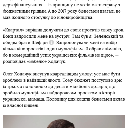
держфінансування — із принципу не хотів мати справу з
бюджетними грішми. А до 2017 року бізнесмен взагалі не
мав жодного стосунку до кіновиробництва.
«Квартал» вирішив долучити до своїх проєктів свіжу кров.
Вони запросили мене на зустріч. Там був я, Зеленський та
обидва
брати Шефіри
. Запропонували мені на вибір
Довідка
кілька кінопроєктів і один мультфільм. Я обрав анімацію,
бо в комерційний успіх українських фільмів не вірю», —
розповідає «Бабелю» Ходачук.
Олег Ходачук висунув кварталівцям умову: усе має бути
зроблено в найвищій якості. Тому бюджет поступово зріс
із трьох з половиною до десяти мільйонів доларів, що
зробило мультфільм найдорожчим проєктом в історії
української анімації. Половину цих коштів бізнесмен вклав
із власної кишені.