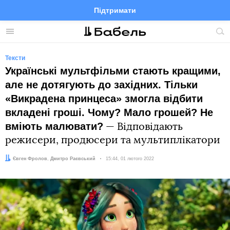
Підтримати
Facebook
Telegram
Twitter
Instagram
Меню
По
по
сай
Тексти
Українські мультфільми стають кращими,
але не дотягують до західних. Тільки
«Викрадена принцеса» змогла відбити
вкладені гроші. Чому? Мало грошей? Не
вміють малювати?
— Відповідають
режисери, продюсери та мультиплікатори
Автор:
Редактор:
Євген Фролов
Дмитро Раєвський
Дата:
15:44, 01 лютого 2022