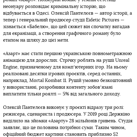
неонуару розповідає кримінальну історію, що
відбувається в Одесі. Олексій Пантелєєв — автор історії, а
тепер і генеральний продюсер студії Eidetic Pictures —
зізнається «Бабелю», що цей сюжет він спочатку вигадав
для екранізації, а створення графічного роману було
етапом на шляху до цієї мети.
«Азарт» має стати першою українською повнометражною
анімацією для дорослих. Стрічку роблять на рушії Unreal
Engine, призначеному для компʼютерних ігор. На ньому
реалізовані десятки ігрових проєктів, серед останніх,
наприклад, Mortal Kombat 11. Рушій умовно безкоштовний
у використанні, розробники контенту зобовʼязані
виплатити тільки роялті — 5% від загального доходу.
Олексій Пантелєєв виконує у проєкті відразу три ролі:
режисера, сценариста і продюсера. У 2019 році Держкіно
виділило на зйомки «Азарту» 28 мільйонів гривень. Студія
заявляє, що це половина потрібної суми. Таким чином,
офіційний бюджет картини становить приблизно $2