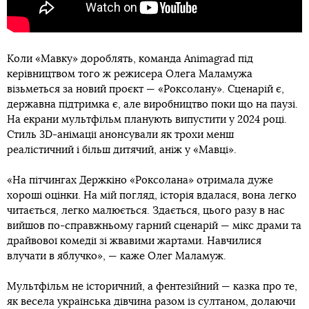
Коли «Мавку» дороблять, команда Animagrad під
керівництвом того ж режисера Олега Маламужа
візьметься за новий проєкт — «Роксолану». Сценарій є,
державна підтримка є, але виробництво поки що на паузі.
На екрани мультфільм планують випустити у 2024 році.
Стиль 3D-анімації анонсували як трохи менш
реалістичний і більш дитячий, аніж у «Мавці».
«На пітчингах Держкіно «Роксолана» отримала дуже
хороші оцінки. На мій погляд, історія вдалася, вона легко
читається, легко малюється. Здається, цього разу в нас
вийшов по-справжньому гарний сценарій — мікс драми та
драйвової комедії зі жвавими жартами. Навчилися
влучати в яблучко», — каже Олег Маламуж.
Мультфільм не історичний, а фентезійний — казка про те,
як весела українська дівчина разом із султаном, долаючи