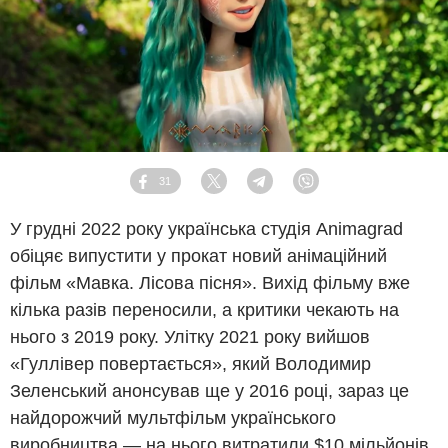
31
Facebook
Twitter
Telegram
Viber
У грудні 2022 року українська студія Animagrad
обіцяє випустити у прокат новий анімаційний
фільм «Мавка. Лісова пісня». Вихід фільму вже
кілька разів переносили, а критики чекають на
нього з 2019 року. Улітку 2021 року вийшов
«Гуллівер повертається», який Володимир
Зеленський анонсував ще у 2016 році, зараз це
найдорожчий мультфільм українського
виробництва — на нього витратили $10 мільйонів.