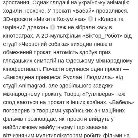
зростання. Однак глядачі на українську анімацію
ходили неохоче. У прокаті «Бабай» провалився.
3D-проєкти
«Микита Кожумʼяка»
і
«Клара та
Довідка
чарівний дракон»
теж не зібрали касу в
Довідка
кінотеатрах. А 2D-мультфільм «Віктор_Робот» від
студії «Червоний собака» виходив лише в
обмежений прокат, натомість здобув приз
глядацьких симпатій на Одеському міжнародному
кінофестивалі. Почасти окупився один проєкт —
«Викрадена принцеса: Руслан і Людмила» від
студії Animagrad, але здебільшого завдяки
міжнародному прокату. Творці «Гуллівера» теж
сподіваються на прокат в інших країнах. «Бабель»
поговорив із творцями українських анімаційних
фільмів і розповідає, які проєкти вийдуть у
найближчому майбутньому і що заважає
вітчизняним мультиплікаторам робити фільми на