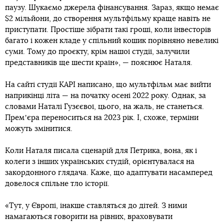
паузу. Шукаємо джерела фінансування. Зараз, якщо немає
$2 мільйони, до створення мультфільму краще навіть не
приступати. Простіше зібрати такі гроші, коли інвесторів
багато і кожен кладе у спільний кошик порівняно невеликі
суми. Тому до проєкту, крім нашої студії, залучили
представників ще шести країн», — пояснює Наталя.
На сайті студії KAPI написано, що мультфільм має вийти
наприкінці літа — на початку осені 2022 року. Однак, за
словами Наталі Гузєєвої, цього, на жаль, не станеться.
Премʼєра переноситься на 2023 рік. І, схоже, терміни
можуть змінитися.
Коли Наталя писала сценарій для Петрика, вона, як і
колеги з інших українських студій, орієнтувалася на
закордонного глядача. Каже, що адаптувати насамперед
довелося спільне тло історії.
«Тут, у Європі, інакше ставляться до дітей. З ними
намагаються говорити на рівних, враховувати