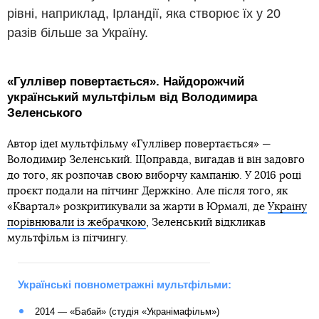
рівні, наприклад, Ірландії, яка створює їх у 20
разів більше за Україну.
«Гуллівер повертається». Найдорожчий
український мультфільм від Володимира
Зеленського
Автор ідеї мультфільму «Гуллівер повертається» —
Володимир Зеленський. Щоправда, вигадав її він задовго
до того, як розпочав свою виборчу кампанію. У 2016 році
проєкт подали на пітчинг Держкіно. Але після того, як
«Квартал» розкритикували за жарти в Юрмалі, де
Україну
порівнювали із жебрачкою
, Зеленський відкликав
мультфільм із пітчингу.
Українські повнометражні мультфільми:
2014 — «Бабай» (студія «Укранімафільм»)