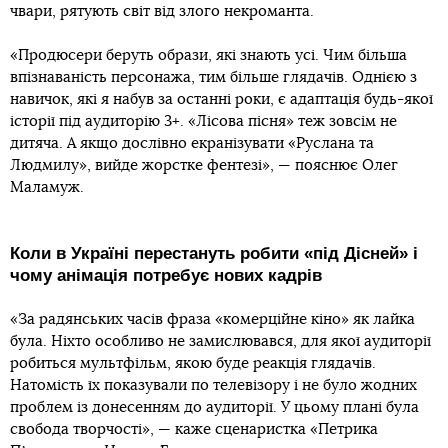
чвари, рятують світ від злого некроманта.
«Продюсери беруть образи, які знають усі. Чим більша
впізнаваність персонажа, тим більше глядачів. Однією з
навичок, які я набув за останні роки, є адаптація будь-якої
історії під аудиторію 3+. «Лісова пісня» теж зовсім не
дитяча. А якщо дослівно екранізувати «Руслана та
Людмилу», вийде жорстке фентезі», — пояснює Олег
Маламуж.
Коли в Україні перестануть робити «під Дісней» і
чому анімація потребує нових кадрів
«За радянських часів фраза «комерційне кіно» як лайка
була. Ніхто особливо не замислювався, для якої аудиторії
робиться мультфільм, якою буде реакція глядачів.
Натомість їх показували по телевізору і не було жодних
проблем із донесенням до аудиторії. У цьому плані була
свобода творчості», — каже сценаристка «Петрика