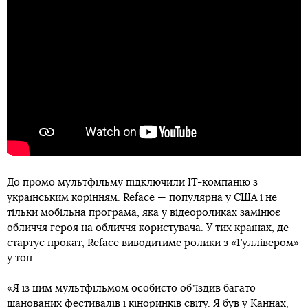
До промо мультфільму підключили IT-компанію з
українським корінням. Reface — популярна у США і не
тільки мобільна програма, яка у відеороликах замінює
обличчя героя на обличчя користувача. У тих країнах, де
стартує прокат, Reface виводитиме ролики з «Гуллівером»
у топ.
«Я із цим мультфільмом особисто обʼїздив багато
шанованих фестивалів і кіноринків світу. Я був у Каннах,