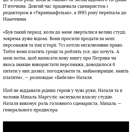
Пʼяточкіна. Довгий час працювала сценаристом і
редактором в «Укранімафільмі», а 1995 року переїхала до
Німеччини.
«Був такий період, коли до мене зверталися великі студії,
зокрема дуже відомі. Вони просили продати їм моїх
персонажів та їхні історії. Усі хотіли ексклюзивне право.
Тобто вони платять гроші та роблять усе, що хочуть. А
мені потім, щоб написати нову книгу про Петрика чи
якось інакше використати персонажа, доводилося б
питати у них дозвіл, погоджувати та, найімовірніше, навіть
платити», — розповідає «Бабелю» Наталя.
Щоб не віддавати рідних героїв у чужі руки, Наталя та її
чоловік Михаль Маргуліс заснували власну студію.
Наталя виконує роль головного сценариста, Михаль —
генерального продюсера.