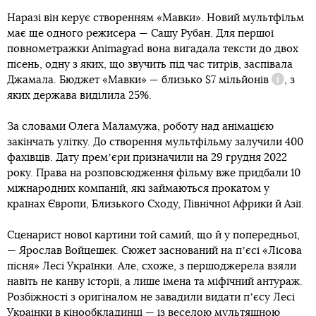
Наразі він керує створенням «Мавки». Новий мультфільм
має ще одного режисера — Сашу Рубан. Для першої
повнометражки Animagrad вона вигадала тексти до двох
пісень, одну з яких, що звучить під час титрів, заспівала
Джамала. Бюджет «Мавки» — близько
$7 мільйонів
, з
Довідка
яких держава виділила 25%.
За словами Олега Маламужа, роботу над анімацією
закінчать улітку. До створення мультфільму залучили 400
фахівців. Дату премʼєри призначили на 29 грудня 2022
року. Права на розповсюдження фільму вже придбали 10
міжнародних компаній, які займаються прокатом у
країнах Європи, Близького Сходу, Північної Африки й Азії.
Сценарист нової картини той самий, що й у попередньої,
— Ярослав Войцешек. Сюжет заснований на пʼєсі «Лісова
пісня» Лесі Українки. Але, схоже, з першоджерела взяли
навіть не канву історії, а лише імена та міфічний антураж.
Розбіжності з оригіналом не завадили видати пʼєсу Лесі
Українки в кінообкладинці — із веселою мультяшною