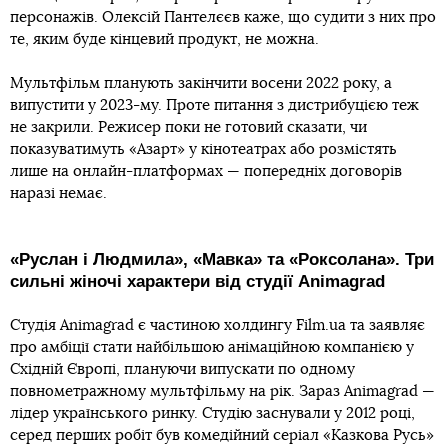
персонажів. Олексій Пантелєєв каже, що судити з них про
те, яким буде кінцевий продукт, не можна.
Мультфільм планують закінчити восени 2022 року, а
випустити у 2023-му. Проте питання з дистрибуцією теж
не закрили. Режисер поки не готовий сказати, чи
показуватимуть «Азарт» у кінотеатрах або розмістять
лише на онлайн-платформах — попередніх договорів
наразі немає.
«Руслан і Людмила», «Мавка» та «Роксолана». Три
сильні жіночі характери від студії Animagrad
Студія Animagrad є частиною холдингу Film.ua та заявляє
про амбіції стати найбільшою анімаційною компанією у
Східній Європі, плануючи випускати по одному
повнометражному мультфільму на рік. Зараз Animagrad —
лідер українського ринку. Студію заснували у 2012 році,
серед перших робіт був комедійний серіал «Казкова Русь»