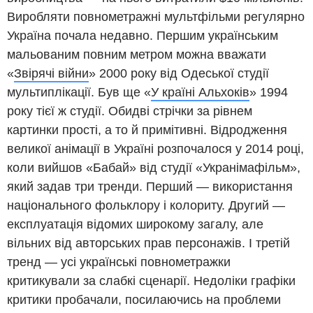
Виробляти повнометражні мультфільми регулярно
Україна почала недавно. Першим українським
мальованим повним метром можна вважати
«
Звірячі війни
» 2000 року від Одеської студії
мультиплікації. Був ще «
У країні Альхоків
» 1994
року тієї ж студії. Обидві стрічки за рівнем
картинки прості, а то й примітивні. Відродження
великої анімації в Україні розпочалося у 2014 році,
коли вийшов «Бабай» від студії «Укранімафільм»,
який задав три тренди. Перший — використання
національного фольклору і колориту. Другий —
експлуатація відомих широкому загалу, але
вільних від авторських прав персонажів. І третій
тренд — усі українські повнометражки
критикували за слабкі сценарії. Недоліки графіки
критики пробачали, посилаючись на проблеми