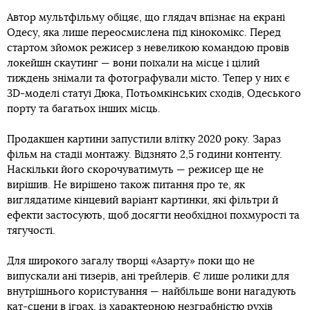
Автор мультфільму обіцяє, що глядач впізнає на екрані
Одесу, яка лише переосмислена під кінокомікс. Перед
стартом зйомок режисер з невеликою командою провів
локейшн скаутинг — вони поїхали на місце і цілий
тиждень знімали та фотографували місто. Тепер у них є
3D-моделі статуї Дюка, Потьомкінських сходів, Одеського
порту та багатьох інших місць.
Продакшен картини запустили влітку 2020 року. Зараз
фільм на стадії монтажу. Відзнято 2,5 години контенту.
Наскільки його скорочуватимуть — режисер ще не
вирішив. Не вирішено також питання про те, як
виглядатиме кінцевий варіант картинки, які фільтри й
ефекти застосують, щоб досягти необхідної похмурості та
тягучості.
Для широкого загалу творці «Азарту» поки що не
випускали ані тизерів, ані трейлерів. Є лише ролики для
внутрішнього користування — найбільше вони нагадують
кат-сцени в іграх, із характерною незграбністю рухів