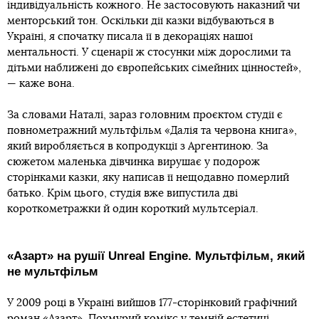
індивідуальність кожного. Не застосовують наказний чи
менторський тон. Оскільки дії казки відбуваються в
Україні, я спочатку писала її в декораціях нашої
ментальності. У сценарії ж стосунки між дорослими та
дітьми наближені до європейських сімейних цінностей»,
— каже вона.
За словами Наталі, зараз головним проєктом студії є
повнометражний мультфільм «Далія та червона книга»,
який виробляється в копродукції з Аргентиною. За
сюжетом маленька дівчинка вирушає у подорож
сторінками казки, яку написав її нещодавно померлий
батько. Крім цього, студія вже випустила дві
короткометражки й один короткий мультсеріал.
«Азарт» на рушії Unreal Engine. Мультфільм, який
не мультфільм
У 2009 році в Україні вийшов 177-сторінковий графічний
роман «Азарт». Похмурий комікс у темній естетиці