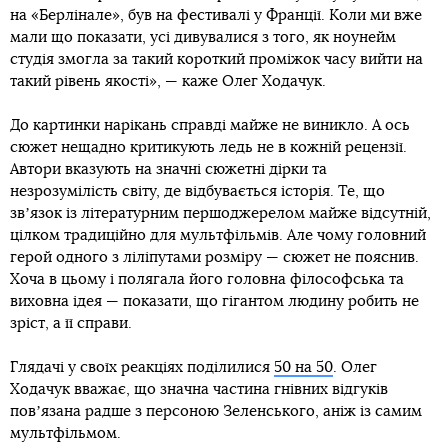
на «Берлінале», був на фестивалі у Франції. Коли ми вже
мали що показати, усі дивувалися з того, як ноунейм
студія змогла за такий короткий проміжок часу вийти на
такий рівень якості», — каже Олег Ходачук.
До картинки нарікань справді майже не виникло. А ось
сюжет нещадно критикують ледь не в кожній рецензії.
Автори вказують на значні сюжетні дірки та
незрозумілість світу, де відбувається історія. Те, що
звʼязок із літературним першоджерелом майже відсутній,
цілком традиційно для мультфільмів. Але чому головний
герой одного з ліліпутами розміру — сюжет не пояснив.
Хоча в цьому і полягала його головна філософська та
виховна ідея — показати, що гігантом людину робить не
зріст, а її справи.
Глядачі у своїх реакціях поділилися
50 на 50
. Олег
Ходачук вважає, що значна частина гнівних відгуків
повʼязана радше з персоною Зеленського, аніж із самим
мультфільмом.