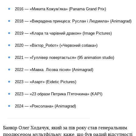
2016 — «Микита Кожумʼяка» (Panama Grand Prix)
2018 — «Викрадена принцеса: Руслан і Людмила» (Animagrad)
2019 — «Клара та чарівний дракон» (Image Pictures)
2020 — «Віктор_Робот» («Червоний собака»)
2021 — «Гуллівер повертається» (95 animation studio)
2022 — «Мавка. Лісова пісня» (Animagrad)
2023 — «Азарт» (Eidetic Pictures)
2023 — «23 образи Петрика Пʼяточкина» (KAPI)
2024 — «Роксолана» (Animagrad)
Банкір Олег Ходачук, який за пів року став генеральним
продюсером мультфільму, каже, що був радий відсутності