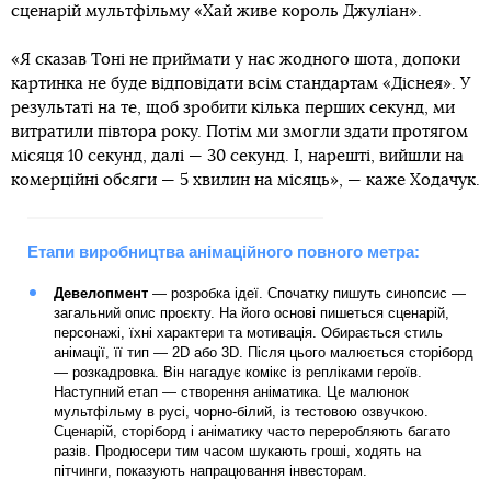
сценарій мультфільму «Хай живе король Джуліан».
«Я сказав Тоні не приймати у нас жодного шота, допоки
картинка не буде відповідати всім стандартам «Діснея». У
результаті на те, щоб зробити кілька перших секунд, ми
витратили півтора року. Потім ми змогли здати протягом
місяця 10 секунд, далі — 30 секунд. І, нарешті, вийшли на
комерційні обсяги — 5 хвилин на місяць», — каже Ходачук.
Етапи виробництва анімаційного повного метра:
Девелопмент
— розробка ідеї. Спочатку пишуть синопсис —
загальний опис проєкту. На його основі пишеться сценарій,
персонажі, їхні характери та мотивація. Обирається стиль
анімації, її тип — 2D або 3D. Після цього малюється сторіборд
— розкадровка. Він нагадує комікс із репліками героїв.
Наступний етап — створення аніматика. Це малюнок
мультфільму в русі, чорно-білий, із тестовою озвучкою.
Сценарій, сторіборд і аніматику часто переробляють багато
разів. Продюсери тим часом шукають гроші, ходять на
пітчинги, показують напрацювання інвесторам.