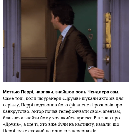
Меттью
Перрі, навпаки, знайшов роль Чендлера сам
.
Саме тоді, коли шоуранери «Друзів» шукали акторів для
серіалу, Перрі подзвонив його фінансист і розповів про
банкрутство. Актор почав телефонувати своїм агентам,
благаючи знайти йому хоч якийсь проєкт. Він знав про
«Друзів», а ще ті, хто вже були на кастингу, казали, що
Перрі дуже схожий на одного з персонажів.