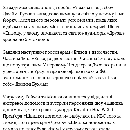
За задумом сценаристів, героїня «У захваті від тебе»
Джеймі Бухман випадково вимкнула світло у всьому Нью-
Йорку. Після цього персонажі усіх серіалів, події яких
відбуваються у цьому місті, опинилися у темряві. Після
«Епізоду, у якому вимикається світло» аудиторія «Друзів»
зросла до 5 мільйонів.
Завдяки наступним кросоверам «Епізод з двох частин.
Частина 1» та «Епізод з двох частин. Частина 2» шоу стало
ще популярнішим. У першому Чендлер та Джої потрапили
у ресторан, де Урсула працює офіціанткою, а Фібі
зустрілася з головною героїнею серіалу «У захваті від
тебе» Джеймі Бухман.
У другому Рейчел та Моніка опинилися у відділенні
екстреної допомоги й зустріли персонажів шоу «Швидка
допомога», яких грають Джордж Клуні та Ноа Вайлі.
Прем’єра «Швидкої допомоги» відбулася на NBC того ж
тижня, що і прем’єра «Друзів». «Швидка допомога» з
самого початку була хітом і у другому сезоні стала