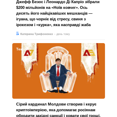
Джефф Безос і Леонардо Ді Капріо зібрали
$200 мільйонів на «Ноїв ковчег». Ось
десять його найцікавіших мешканців —
ігуана, що чорніє від стресу, свиня з
ірокезом і «курка», яка насправді жаба
Автор:
Дата:
Катерина Трифоненко
день тому
Тексти
Сірий кардинал Молдови створив і керує
криптоімперією, яка допомагає росіянам
обходити західні санкції і ховати свої гроші.