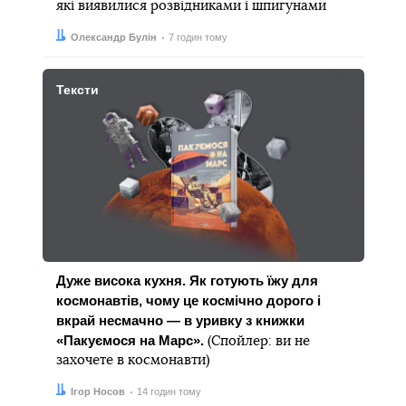
які виявилися розвідниками і шпигунами
Автор:
Дата:
Олександр Булін
7 годин тому
Тексти
Дуже висока кухня. Як готують їжу для
космонавтів, чому це космічно дорого і
вкрай несмачно — в уривку з книжки
«Пакуємося на Марс».
(Спойлер: ви не
захочете в космонавти)
Автор:
Дата:
Ігор Носов
14 годин тому