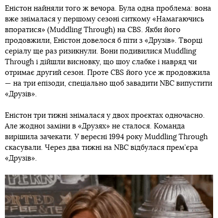
Еністон найняли того ж вечора. Була одна проблема: вона
вже знімалася у першому сезоні ситкому «Намагаючись
впоратися» (Muddling Through) на CBS. Якби його
продовжили, Еністон довелося б піти з «Друзів». Творці
серіалу ще раз ризикнули. Вони подивилися Muddling
Through і дійшли висновку, що шоу слабке і навряд чи
отримає другий сезон. Проте CBS його усе ж продовжила
— на три епізоди, спеціально щоб завадити NBC випустити
«Друзів».
Еністон три тижні знімалася у двох проєктах одночасно.
Але жодної заміни в «Друзях» не сталося. Команда
вирішила зачекати. У вересні 1994 року Muddling Through
скасували. Через два тижні на NBC відбулася прем’єра
«Друзів».