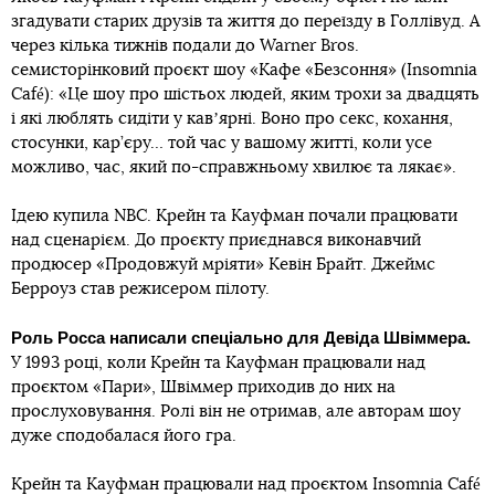
згадувати старих друзів та життя до переїзду в Голлівуд. А
через кілька тижнів подали до Warner Bros.
семисторінковий проєкт шоу «Кафе «Безсоння» (Insomnia
Café): «Це шоу про шістьох людей, яким трохи за двадцять
і які люблять сидіти у кавʼярні. Воно про секс, кохання,
стосунки, кар’єру… той час у вашому житті, коли усе
можливо, час, який по-справжньому хвилює та лякає».
Ідею купила NBC. Крейн та Кауфман почали працювати
над сценарієм. До проєкту приєднався виконавчий
продюсер «Продовжуй мріяти» Кевін Брайт. Джеймс
Берроуз став режисером пілоту.
Роль Росса написали спеціально для Девіда Швіммера.
У 1993 році, коли Крейн та Кауфман працювали над
проєктом «Пари», Швіммер приходив до них на
прослуховування. Ролі він не отримав, але авторам шоу
дуже сподобалася його гра.
Крейн та Кауфман працювали над проєктом Insomnia Café