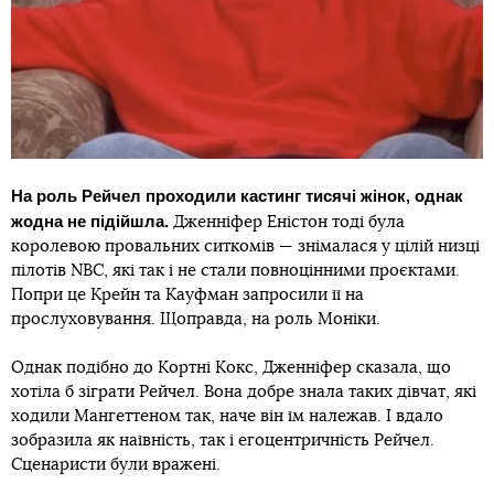
На роль Рейчел проходили кастинг тисячі жінок, однак
жодна не підійшла.
Дженніфер Еністон тоді була
королевою провальних ситкомів — знімалася у цілій низці
пілотів NBC, які так і не стали повноцінними проєктами.
Попри це Крейн та Кауфман запросили її на
прослуховування. Щоправда, на роль Моніки.
Однак подібно до Кортні Кокс, Дженніфер сказала, що
хотіла б зіграти Рейчел. Вона добре знала таких дівчат, які
ходили Мангеттеном так, наче він їм належав. І вдало
зобразила як наївність, так і егоцентричність Рейчел.
Сценаристи були вражені.