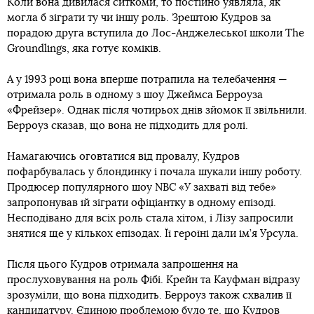
Коли вона дивилася ситкоми, то постійно уявляла, як
могла б зіграти ту чи іншу роль. Зрештою Кудров за
порадою друга вступила до Лос-Анджелеської школи The
Groundlings, яка готує коміків.
А у 1993 році вона вперше потрапила на телебачення —
отримала роль в одному з шоу Джеймса Берроуза
«Фрейзер». Однак після чотирьох днів зйомок її звільнили.
Берроуз сказав, що вона не підходить для ролі.
Намагаючись оговтатися від провалу, Кудров
пофарбувалась у блондинку і почала шукали іншу роботу.
Продюсер популярного шоу NBС «У захваті від тебе»
запропонував їй зіграти офіціантку в одному епізоді.
Несподівано для всіх роль стала хітом, і Лізу запросили
знятися ще у кількох епізодах. Її героїні дали ім’я Урсула.
Після цього Кудров отримала запрошення на
прослуховування на роль Фібі. Крейн та Кауфман відразу
зрозуміли, що вона підходить. Берроуз також схвалив її
кандидатуру. Єдиною проблемою було те, що Кудров