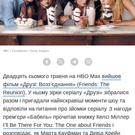
NBC / Contributor / Getty Images
Facebook
Twitter
Telegram
Viber
Двадцять сьомого травня на HBO Max
вийшов
фільм «Друзі: Воззʼєднання» (Friends: The
Reunion)
. У ньому зірки серіалу «Друзі» зібралися
разом і пригадали найяскравіші моменти шоу та
відповіли на питання про зйомки серіалу. З нагоди
прем’єри «Бабель» прочитав книжку Келсі Міллер
Iʼll Be There For You: The One about Friends
і
розповідає, як Марта Кауфман та Девід Крейн