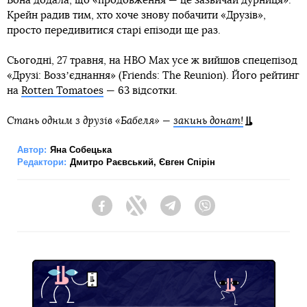
Вона додала, що «продовження — це зазвичай дурниця».
Крейн радив тим, хто хоче знову побачити «Друзів»,
просто передивитися старі епізоди ще раз.
Сьогодні, 27 травня, на HBO Max усе ж вийшов спецепізод
«Друзі: Воззʼєднання» (Friends: The Reunion). Його рейтинг
на
Rotten Tomatoes
— 63 відсотки.
Стань одним з друзів «Бабеля» —
закинь донат!
Автор:
Яна Собецька
Редактори:
Дмитро Раєвський
,
Євген Спірін
Facebook
Twitter
Telegram
Viber