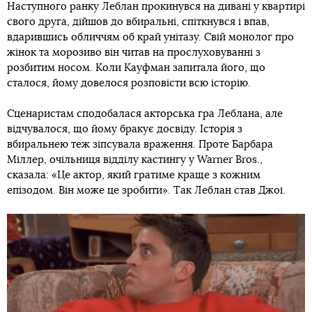
Наступного ранку Леблан прокинувся на дивані у квартирі
свого друга, дійшов до вбиральні, спіткнувся і впав,
вдарившись обличчям об край унітазу. Свій монолог про
жінок та морозиво він читав на прослуховуванні з
розбитим носом. Коли Кауфман запитала його, що
сталося, йому довелося розповісти всю історію.
Сценаристам сподобалася акторська гра Леблана, але
відчувалося, що йому бракує досвіду. Історія з
вбиральнею теж зіпсувала враження. Проте Барбара
Міллер, очільниця відділу кастингу у Warner Bros.,
сказала: «Це актор, який гратиме краще з кожним
епізодом. Він може це зробити». Так Леблан став Джої.