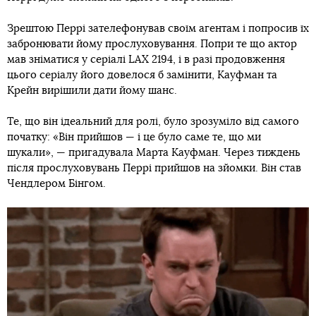
Зрештою Перрі зателефонував своїм агентам і попросив їх
забронювати йому прослуховування. Попри те що актор
мав зніматися у серіалі LAX 2194, і в разі продовження
цього серіалу його довелося б замінити, Кауфман та
Крейн вирішили дати йому шанс.
Те, що він ідеальний для ролі, було зрозуміло від самого
початку: «Він прийшов — і це було саме те, що ми
шукали», — пригадувала Марта Кауфман. Через тиждень
після прослуховувань Перрі прийшов на зйомки. Він став
Чендлером Бінгом.