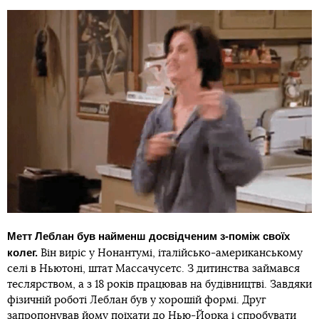
Метт Леблан був найменш досвідченим з-поміж своїх
колег.
Він виріс у Нонантумі, італійсько-американському
селі в Ньютоні, штат Массачусетс. З дитинства займався
теслярством, а з 18 років працював на будівництві. Завдяки
фізичній роботі Леблан був у хорошій формі. Друг
запропонував йому поїхати до Нью-Йорка і спробувати