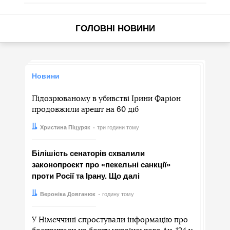
ГОЛОВНІ НОВИНИ
Новини
Підозрюваному в убивстві Ірини Фаріон
продовжили арешт на 60 діб
Автор:
Дата:
Христина Піцуряк
три години тому
Білішість сенаторів схвалили
законопроєкт про «пекельні санкції»
проти Росії та Ірану. Що далі
Автор:
Дата:
Вероніка Довганюк
годину тому
У Німеччині спростували інформацію про