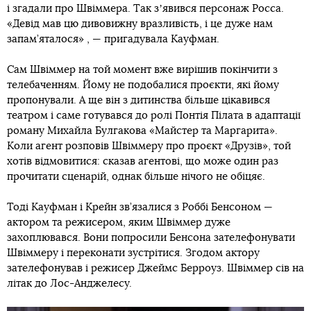
і згадали про Швіммера. Так зʼявився персонаж Росса.
«Девід мав цю дивовижну вразливість, і це дуже нам
запам’яталося» , — пригадувала Кауфман.
Сам Швіммер на той момент вже вирішив покінчити з
телебаченням. Йому не подобалися проєкти, які йому
пропонували. А ще він з дитинства більше цікавився
театром і саме готувався до ролі Понтія Пілата в адаптації
роману Михайла Булгакова «Майстер та Маргарита».
Коли агент розповів Швіммеру про проєкт «Друзів», той
хотів відмовитися: сказав агентові, що може один раз
прочитати сценарій, однак більше нічого не обіцяє.
Тоді Кауфман і Крейн зв’язалися з Роббі Бенсоном —
актором та режисером, яким Швіммер дуже
захоплювався. Вони попросили Бенсона зателефонувати
Швіммеру і переконати зустрітися. Згодом актору
зателефонував і режисер Джеймс Берроуз. Швіммер сів на
літак до Лос-Анджелесу.