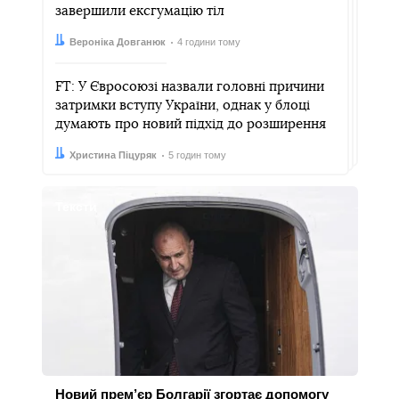
завершили ексгумацію тіл
Автор:
Дата:
Вероніка Довганюк
4 години тому
FT: У Євросоюзі назвали головні причини
затримки вступу України, однак у блоці
думають про новий підхід до розширення
Автор:
Дата:
Христина Піцуряк
5 годин тому
Тексти
Новий прем’єр Болгарії згортає допомогу