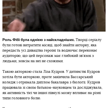
Роль Фібі була однією з найскладніших.
Творці серіалу
були готові витратити місяці, щоб знайти акторку, яка
передасть усі дивацтва героїні та водночас переконає
аудиторію, що цей персонаж має глибокий зв’язок з
людьми, зовсім на неї не схожими.
Такою акторкою стала Ліза Кудров. У дитинстві Кудров
хотіла бути акторкою, проте закінчила Вассарський
коледж і отримала диплом бакалавра з біології. Кудров
працювала зі своїм батьком-науковцем та досліджувала,
як активність тієї чи іншої півкулі мозку впливає на різні
типи головного болю.