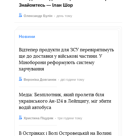
Знайомтесь — Ілан Шор
Автор:
Дата:
Олександр Булін
день тому
Новини
Відтепер продукти для ЗСУ перевірятимуть
ще до доставки у військові частини. У
Міноборони реформують систему
харчування
Автор:
Дата:
Вероніка Довганюк
дві години тому
Медіа: Безпілотник, який пролетів біля
українського Ан-124 в Лейпцигу, міг збити
водій автобуса
Автор:
Дата:
Христина Піцуряк
три години тому
В Острівках і Волі Островецькій на Волині