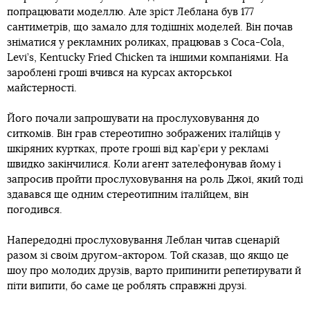
попрацювати моделлю. Але зріст Леблана був 177
сантиметрів, що замало для тодішніх моделей. Він почав
зніматися у рекламних роликах, працював з Coca-Cola,
Levi’s, Kentucky Fried Chicken та іншими компаніями. На
зароблені гроші вчився на курсах акторської
майстерності.
Його почали запрошувати на прослуховування до
ситкомів. Він грав стереотипно зображених італійців у
шкіряних куртках, проте гроші від кар’єри у рекламі
швидко закінчилися. Коли агент зателефонував йому і
запросив пройти прослуховування на роль Джої, який тоді
здавався ще одним стереотипним італійцем, він
погодився.
Напередодні прослуховування Леблан читав сценарій
разом зі своїм другом-актором. Той сказав, що якщо це
шоу про молодих друзів, варто припинити репетирувати й
піти випити, бо саме це роблять справжні друзі.