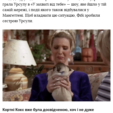
грала Урсулу в «У захваті від тебе» — шоу, яке йшло у тій
самій мережі, і події якого також відбувалися у
Мангеттені. Щоб владнати цю ситуацію, Фібі зробили
сестрою Урсули.
Кортні Кокс вже була досвідченою, хоч і не дуже