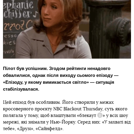
Пілот був успішним. Згодом рейтинги ненадовго
обвалилися, однак після виходу сьомого епізоду —
«Епізоду, у якому вимикається світло» — ситуація
стабілізувалася.
Цей епізод був особливим. Його створили у межах
кросоверного проєкту NBC Blackout Thursday, суть якого
полягала у тому, щоб влаштувати «
блекаут
» у всіх шоу
Довідка
мережі, які знімали у Нью-Йорку. Серед них: «У захваті від
тебе», «Друзі», «Сайнфелд».