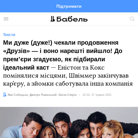
Підтримати
Facebook
Telegram
Twitter
Instagram
Меню
По
по
сай
Тексти
Ми дуже (дуже!) чекали продовження
«Друзів» — і воно нарешті вийшло! До
прем’єри згадуємо, як підбирали
ідеальний каст
— Еністон та Кокс
помінялися місцями, Швіммер закінчував
кар’єру, а зйомки саботувала інша компанія
Автор:
Редактори:
Яна Собецька
Дмитро Раєвський
,
Євген Спірін
Дата:
22:24, 27 травня 2021