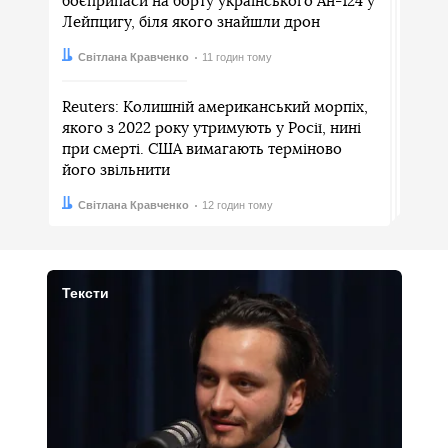
боєприпаси на борту українського Ан-124 у
Лейпцигу, біля якого знайшли дрон
Автор:
Дата:
Світлана Кравченко
11 годин тому
Reuters: Колишній американський морпіх,
якого з 2022 року утримують у Росії, нині
при смерті. США вимагають терміново
його звільнити
Автор:
Дата:
Світлана Кравченко
12 годин тому
Тексти