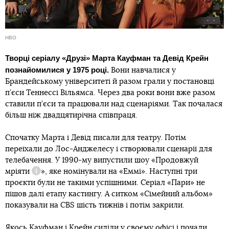
HBO
Творці серіалу «Друзі» Марта Кауфман та Девід Крейн
познайомилися у 1975 році.
Вони навчалися у
Брандейському університеті й разом грали у постановці
п’єси Теннессі Вільямса. Через два роки вони вже разом
ставили п’єси та працювали над сценаріями. Так почалася
більш ніж двадцятирічна співпраця.
Спочатку Марта і Девід писали для театру. Потім
переїхали до Лос-Анджелесу і створювали сценарії для
телебачення. У 1990-му випустили шоу «
Продовжуй
мріяти
», яке номінували на «Еммі». Наступні три
Довідка
проєкти були не такими успішними. Серіал «Пари» не
пішов далі етапу кастингу. А ситком «Сімейний альбом»
показували на CBS шість тижнів і потім закрили.
Якось Кауфман і Крейн сиділи у своєму офісі і почали