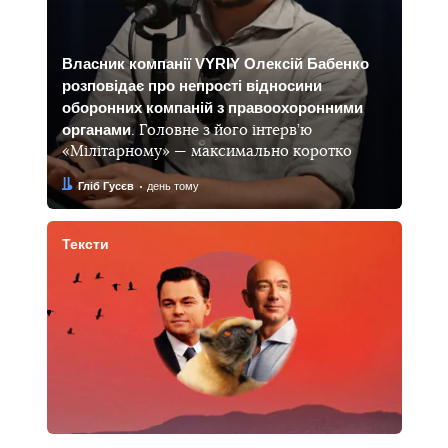
Власник компанії VYRIY Олексій Бабенко
розповідає про непрості відносини
оборонних компаній з правоохоронними
органами
. Головне з його інтерв’ю
«Мілітарному» — максимально коротко
Автор:
Дата:
Гліб Гусєв
день тому
Тексти