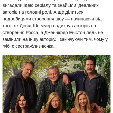
вигадали ідею серіалу та знайшли ідеальних
акторів на головні ролі. А ще ділиться
подробицями створення шоу — починаючи від
того, як Девід Швіммер надихнув авторів на
створення Росса, а Дженніфер Еністон ледь не
замінили на іншу акторку, і закінчуючи тим, чому у
Фібі є сестра-близнючка.