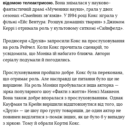
відомою телеактрисою.
Вона знімалася у науково-
фантастичній драмі «Мученики науки», грала у двох
сезонах «Сімейних звʼязків». У 1994 році Кокс зіграла у
фільмі «Ейс Вентура: Розшук домашніх тварин» з Джимом
Керрі і отримала роль у культовому ситкомі «Сайнфелд».
Продюсери «Друзів» запросили Кокс на прослуховування
на роль Рейчел. Коли Кокс прочитала сценарій, то
усвідомила, що Моніка їй набагато ближча. Автори
серіалу подумали й погодились.
Прослуховування пройшло добре. Кокс була переконана,
що отримає роль. Але насправді це питання було ще не
вирішене. На роль Моніки пробувалася інша акторка —
зірка популярного шоу «Факти з життя» Ненсі Маккеон.
Вона також добре впоралася з прослуховуванням. Однак
Кауфман та Крейн вирішили відштовхнутися від того, що
«Друзі» — це шоу про групу товаришів, де один актор не
повинен виділятися з-поміж інших, як це було б у випадку
з зіркою. Тому й обрали Кортні Кокс.