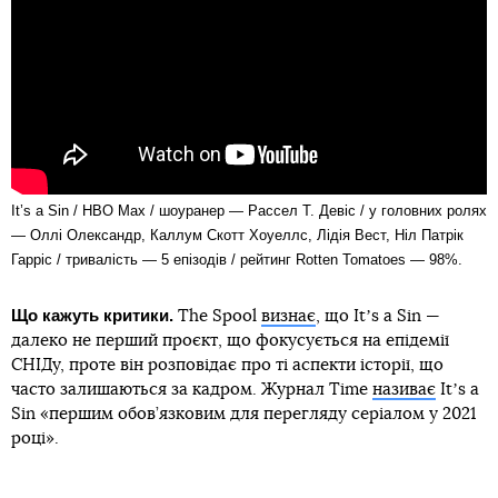
It’s a Sin / HBO Max / шоуранер — Рассел Т. Девіс / у головних ролях
— Оллі Олександр, Каллум Скотт Хоуеллс, Лідія Вест, Ніл Патрік
Гарріс / тривалість — 5 епізодів / рейтинг Rotten Tomatoes — 98%.
Що кажуть критики.
The Spool
визнає
, що Itʼs a Sin —
далеко не перший проєкт, що фокусується на епідемії
СНІДу, проте він розповідає про ті аспекти історії, що
часто залишаються за кадром. Журнал Time
називає
Itʼs a
Sin «першим обов’язковим для перегляду серіалом у 2021
році».