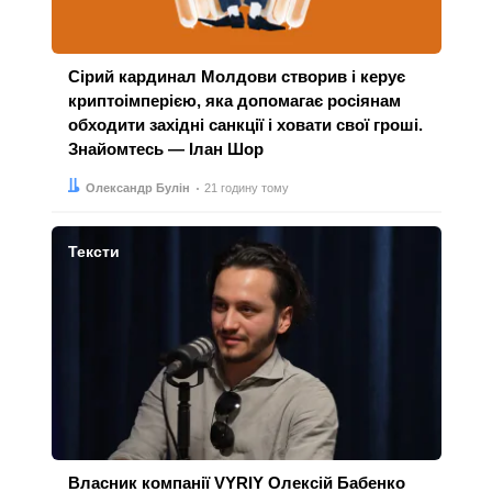
Сірий кардинал Молдови створив і керує
криптоімперією, яка допомагає росіянам
обходити західні санкції і ховати свої гроші.
Знайомтесь — Ілан Шор
Автор:
Дата:
Олександр Булін
21 годину тому
Тексти
Власник компанії VYRIY Олексій Бабенко