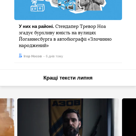
У них на районі.
Стендапер Тревор Ноа
згадує бурхливу юність на вулицях
Йоганнесбурга в автобіографії «Злочинно
народжений»
Автор:
Дата:
Ігор Носов
6 днів тому
Кращі тексти липня