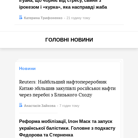
ігуана, що чорніє від стресу, свиня з
ірокезом і «курка», яка насправді жаба
Автор:
Дата:
Катерина Трифоненко
21 годину тому
ГОЛОВНІ НОВИНИ
Новини
Reuters: Найбільший нафтопереробник
Китаю збільшив закупівлі російської нафти
через перебої з Близького Сходу
Автор:
Дата:
Анастасія Зайкова
7 годин тому
Реформа мобілізації, Ілон Маск та запуск
української балістики. Головне з подкасту
Федорова та Стерненка