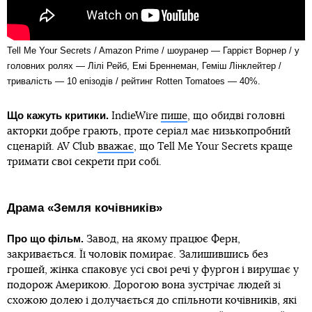
Tell Me Your Secrets / Amazon Prime / шоуранер — Гаррієт Ворнер / у
головних ролях — Лілі Рейб, Емі Бреннеман, Геміш Лінклейтер /
тривалість — 10 епізодів / рейтинг Rotten Tomatoes — 40%.
Що кажуть критики.
IndieWire
пише
, що обидві головні
акторки добре грають, проте серіал має низькопробний
сценарій. AV Club
вважає
, що Tell Me Your Secrets краще
тримати свої секрети при собі.
Драма «Земля кочівників»
Про що фільм.
Завод, на якому працює Ферн,
закривається. Її чоловік помирає. Залишившись без
грошей, жінка спаковує усі свої речі у фургон і вирушає у
подорож Америкою. Дорогою вона зустрічає людей зі
схожою долею і долучається до спільноти кочівників, які