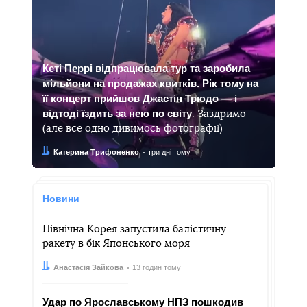
Кеті Перрі відпрацювала тур та заробила
мільйони на продажах квитків. Рік тому на
її концерт прийшов Джастін Трюдо — і
відтоді їздить за нею по світу
. Заздримо
(але все одно дивимось фотографії)
Автор:
Дата:
Катерина Трифоненко
три дні тому
Новини
Північна Корея запустила балістичну
ракету в бік Японського моря
Автор:
Дата:
Анастасія Зайкова
13 годин тому
Удар по Ярославському НПЗ пошкодив