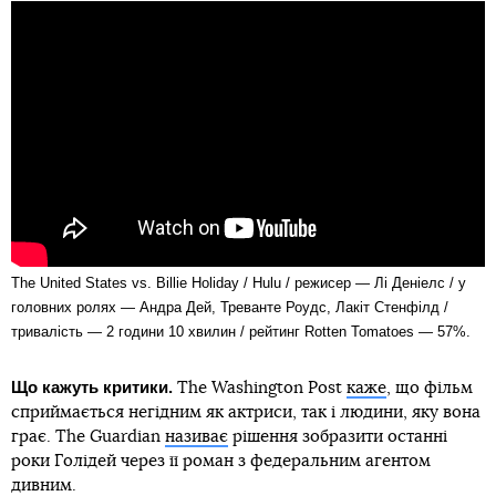
The United States vs. Billie Holiday / Hulu / режисер — Лі Деніелс / у
головних ролях — Андра Дей, Треванте Роудс, Лакіт Стенфілд /
тривалість — 2 години 10 хвилин / рейтинг Rotten Tomatoes — 57%.
Що кажуть критики.
The Washington Post
каже
, що фільм
сприймається негідним як актриси, так і людини, яку вона
грає. The Guardian
називає
рішення зобразити останні
роки Голідей через її роман з федеральним агентом
дивним.