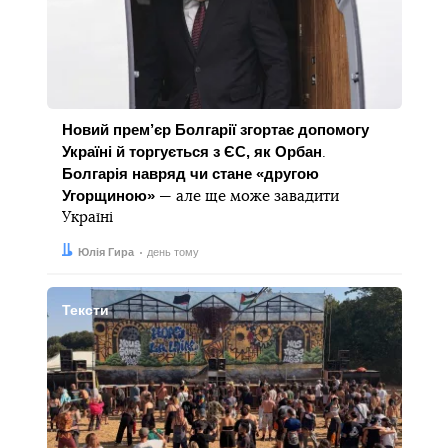
Новий прем’єр Болгарії згортає допомогу
Україні й торгується з ЄС, як Орбан
.
Болгарія навряд чи стане «другою
Угорщиною»
— але ще може завадити
Україні
Автор:
Дата:
Юлія Гира
день тому
Тексти