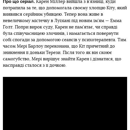
Про що серіал.
Карен Міллер вийшла з в’язниці, куди
потрапила за те, що допомогала своєму хлопцю Кіту, який
виявився серійним убивцею. Тепер вона живе в
невеличкому містечку в Луїзіані під новим ім’ям — Емма
Голт. Попри вирок суду, Карен не пам’ятає, чи справді
була співучасницею злочинів, і намагається повернути
собі спогади за допомогою сеансів у психотерапевта. Тим
часом Мері Барлоу переконана, що Кіт причетний до
зникнення її доньки Терези. Після того як він скоює
самогубство, Мері вирішує знайти Карен і дізнатися, що
насправді сталося з її дочкою.