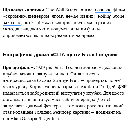
Що кажуть критики.
The Wall Street Journal
називає
фільм
«скромним шедевром, якому немає рівних». Rolling Stone
зазначає
, що Хлої Чжао використовує суміш різних
методів, завдяки яким документальний фільм
сприймається як цілком реалістична драма.
Біографічна драма «США проти Біллі Голідей»
Про що фільм.
1939 рік. Біллі Голідей збирає у джазових
клубах натовпи шанувальників. Одна з пісень —
антирасистська балада Strange Fruit — привертає до неї
увагу уряду. Користуючись наркозалежністю Голідей, ФБР
намагається заборонити їй виступати у клубах. Для цього
організація влаштовує масштабну операцію. До неї
залучають Джиммі Фетчера — темношкірого агента, який
стає коханцем Голідей. Режисер картини — номінант на
премію «Оскар» Лі Деніелс.