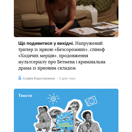
Що подивитися у вихідні.
Напружений
трилер із зіркою «Безсоромних», спіноф
«Ходячих мерців», продовження
мультсеріалу про Бетмена і кримінальна
драма із зірковим складом
Автор:
Дата:
Софія Коротуненко
5 днів тому
Тексти