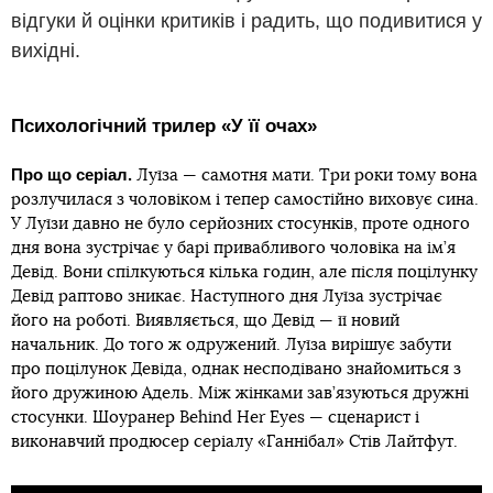
відгуки й оцінки критиків і радить, що подивитися у
вихідні.
Психологічний трилер «У її очах»
Про що серіал.
Луїза — самотня мати. Три роки тому вона
розлучилася з чоловіком і тепер самостійно виховує сина.
У Луїзи давно не було серйозних стосунків, проте одного
дня вона зустрічає у барі привабливого чоловіка на ім’я
Девід. Вони спілкуються кілька годин, але після поцілунку
Девід раптово зникає. Наступного дня Луїза зустрічає
його на роботі. Виявляється, що Девід — її новий
начальник. До того ж одружений. Луїза вирішує забути
про поцілунок Девіда, однак несподівано знайомиться з
його дружиною Адель. Між жінками зав’язуються дружні
стосунки. Шоуранер Behind Her Eyes — сценарист і
виконавчий продюсер серіалу «Ганнібал» Стів Лайтфут.