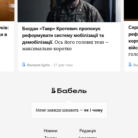
Сер
ків:
Богдан «Тавр» Кротевич пропонує
реф
и в
реформувати систему мобілізації та
корп
демобілізації.
Ось його головні тези —
вій
максимально коротко
гол
Автор:
Дата:
Валерія Цуба
27 днів тому
Авто
Дата:
Ва
як і чому
Мене завжди цікавить —
Новини
Редакція