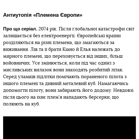
Антиутопія «Племена Європи»
Про що серіал.
2074 рік. Після глобальної катастрофи світ
залишається без електроенергії. Європейські країни
розділяються на різні племена, що змагаються за
виживання. Лів та її брати Кіано й Елья належать до
мирного племені, що переховується від інших, більш
войовничих. Усе змінюється, коли під час однієї з
мисливських вилазок вони знаходять розбитий літак.
Серед уламків підлітки помічають пораненого пілота з
іншого племені та дивний металевий куб. Намагаючись
допомогти пілоту, вони забирають його додому. Невдовзі
після цього на їхнє плем’я нападають берсерки, що
полюють на куб.