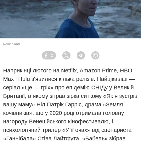
Nomadland
2
Facebook
Twitter
Telegram
Viber
Наприкінці лютого на Netflix, Amazon Prime, HBO
Max і Hulu з’явилися кілька релізів. Найцікавіші —
серіал «Це — гріх» про епідемію СНІДу у Великій
Британії, в якому зіграв зірка ситкому «Як я зустрів
вашу маму» Ніл Патрік Гарріс, драма «Земля
кочівників», що у 2020 році отримала головну
нагороду Венеційського кінофестивалю, і
психологічний трилер «У її очах» від сценариста
«Ганнібала» Стіва Лайтфута. «Бабель» зібрав