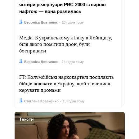
чотири резервуари РВС-2000 із сирою
нафтою — вона розлилась
Автор:
Дата:
Вероніка Довганюк
13 годин тому
Медіа: В українському літаку в Лейпцигу,
біля якого помітили дрон, були
боєприпаси
Автор:
Дата:
Вероніка Довганюк
14 годин тому
FT: Колумбійські наркокартелі посилають
бійців воювати в Україну, щоб ті вчилися
керувати дронами
Автор:
Дата:
Світлана Кравченко
15 годин тому
Тексти