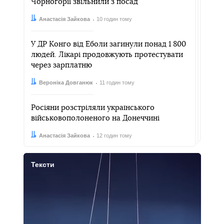
Чорногорії звільнили з посад
Автор:
Дата:
Анастасія Зайкова
10 годин тому
У ДР Конго від Еболи загинули понад 1 800
людей. Лікарі продовжують протестувати
через зарплатню
Автор:
Дата:
Вероніка Довганюк
11 годин тому
Росіяни розстріляли українського
військовополоненого на Донеччині
Автор:
Дата:
Анастасія Зайкова
12 годин тому
Тексти