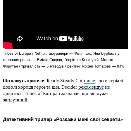
Tribes of Europa / Netflix / шоуранери — Філіп Кох, Яна Бурбах / у
головних ролях — Еміліо Сакрая, Генрієтта Конфурій, Меліка
Форутан / тривалість — 6 епізодів / рейтинг Rotten Tomatoes — 83%.
Що кажуть критики.
Ready Steady Cut
пише
, що в серіалі
доволі хороші герої та ідеї. Decider
рекомендує
не
дивитися Tribes of Europa і зазначає, що він дуже
заплутаний.
Детективний трилер «Розкажи мені свої секрети»