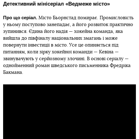
Детективний мінісеріал «Ведмеже місто»
Про що серіал.
Місто Бьорнстад помирає. Промисловість
у ньому поступово занепадає, а його розвиток практично
зупинився. Єдина його надія — хокейна команда, яка
вийшла до півфіналу національних змагань і може
повернути інвестиції в місто. Усе це опиняється під
питанням, коли зірку хокейної команди — Кевіна —
звинувачують у серйозному злочині. В основі серіалу —
однойменний роман шведського письменника Фредріка
Бакмана.