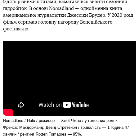
їздять різними штатами, намагаючись знайти сезонний
підробіток. В основі Nomadland — однойменна книга
американської журналістки Джессіки Брудер. У 2020 році
фільм отримав головну нагороду Венеційського
фестивалю.
Nomadland / Hulu / режисер — Хлої Чжао / у головних ролях —
Френсіс Макдорманд, Девід Стретейрн / тривалість — 1 година 47
хвилин / рейтинг Rotten Tomatoes — 95%.