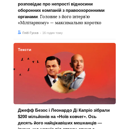
розповідає про непрості відносини
оборонних компаній з правоохоронними
органами
. Головне з його інтерв’ю
«Мілітарному» — максимально коротко
Автор:
Дата:
Гліб Гусєв
16 годин тому
Тексти
Джефф Безос і Леонардо Ді Капріо зібрали
$200 мільйонів на «Ноїв ковчег». Ось
десять його найцікавіших мешканців —