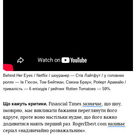
Behind Her Eyes / Netflix / шоуранер — Стів Лайтфут / у головних
ролях — Ів Г'юсон, Том Бейтман, Сімона Браун, Роберт Арамайо /
тривалість — 6 епізодів / рейтинг Rotten Tomatoes — 59%.
Що кажуть критики.
Financial Times
зазначає
, що шоу,
імовірно, має викликати бажання переглянути його
вдруге, проте воно настільки нудне, що його важко
додивитися навіть перший раз. RogerEbert.com
називає
серіал «надзвичайно розважальним».