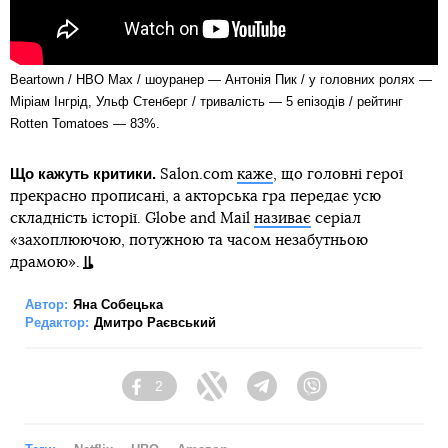
Beartown / HBO Max / шоуранер — Антонія Пик / у головних ролях —
Міріам Інгрід, Ульф Стенберг / тривалість — 5 епізодів / рейтинг
Rotten Tomatoes — 83%.
Що кажуть критики.
Salon.com
каже
, що головні герої
прекрасно прописані, а акторська гра передає усю
складність історії. Globe and Mail
називає
серіал
«захоплюючою, потужною та часом незабутньою
драмою».
Автор:
Яна Собецька
Редактор:
Дмитро Раєвський
2
Facebook
Twitter
Telegram
Viber