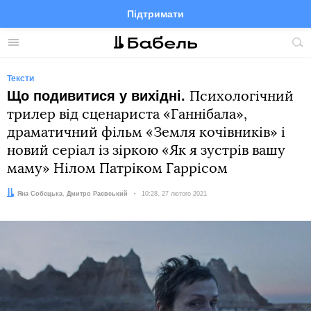
Підтримати
Facebook
Telegram
Twitter
Instagram
Меню
По
по
сай
Тексти
Що подивитися у вихідні.
Психологічний
трилер від сценариста «Ганнібала»,
драматичний фільм «Земля кочівників» і
новий серіал із зіркою «Як я зустрів вашу
маму» Нілом Патріком Гаррісом
Автор:
Редактор:
Яна Собецька
Дмитро Раєвський
Дата:
10:28, 27 лютого 2021