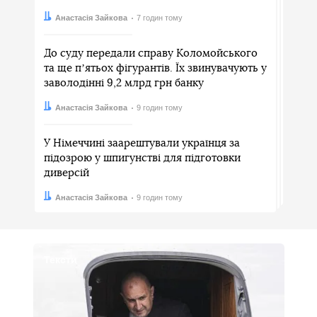
Автор:
Дата:
Анастасія Зайкова
7 годин тому
До суду передали справу Коломойського
та ще пʼятьох фігурантів. Їх звинувачують у
заволодінні 9,2 млрд грн банку
Автор:
Дата:
Анастасія Зайкова
9 годин тому
У Німеччині заарештували українця за
підозрою у шпигунстві для підготовки
диверсій
Автор:
Дата:
Анастасія Зайкова
9 годин тому
Тексти