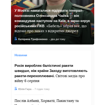
У Москві намагалися підірвати генерал-
полковника Олександра Чайка — він
командував наступом на Київ, а зараз керує
російськими ПКВ
. «Бабель» зібрав все, що
відомо про замах з відкритих джерел
Автор:
Дата:
Катерина Трифоненко
два дні тому
Новини
Росія виробляє балістичні ракети
швидше, ніж країни Заходу виготовляють
ракети-перехоплювачі.
Світові медіа про
війну 6 серпня
Автор:
Дата:
Юлія Гира
7 годин тому
Послів Албанії, Хорватії, Пакистану та