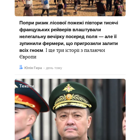
Попри ризик лісової пожежі півтори тисячі
французьких рейверів влаштували
нелегальну вечірку посеред поля — але її
зупинили фермери, що пригрозили залити
всіх гноєм
. І ще три історії з палаючої
Європи
Автор:
Дата:
Юлія Гира
день тому
Тексти