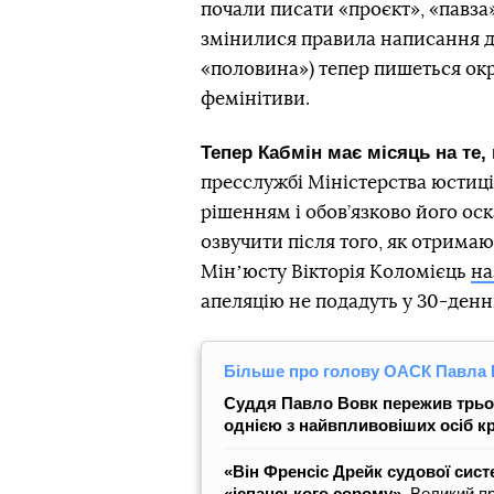
почали писати «проєкт», «павза
змінилися правила написання де
«половина») тепер пишеться окр
фемінітиви.
Тепер Кабмін має місяць на те
пресслужбі Міністерства юстиці
рішенням і обов’язково його ос
озвучити після того, як отрима
Мінʼюсту Вікторія Коломієць
на
апеляцію не подадуть у 30-денн
Більше про голову ОАСК Павла 
Суддя Павло Вовк пережив трьох 
однією з найвпливовіших осіб к
«Він Френсіс Дрейк судової сис
«іспанського сорому».
Великий пр