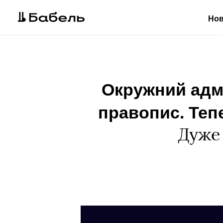
Но
Окружний адмі
правопис. Тепе
Дуже