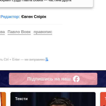
Редактор:
Євген Спірін
єва
Павло Вовк
правопис
іть
Ctrl
+
Enter
— ми виправимо
Підпишись на наш
Facebook
Тексти