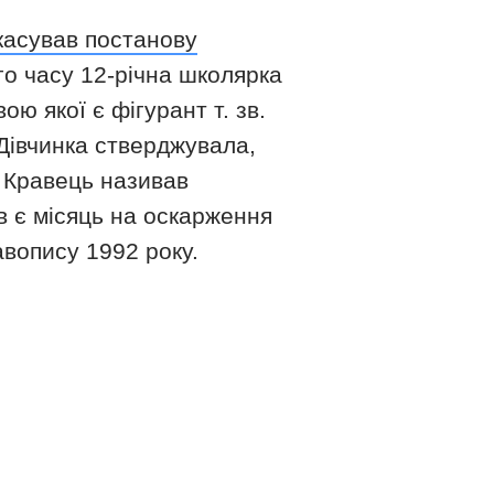
касував постанову
ого часу 12-річна школярка
ю якої є фігурант т. зв.
Дівчинка стверджувала,
А Кравець називав
в є місяць на оскарження
вопису 1992 року.