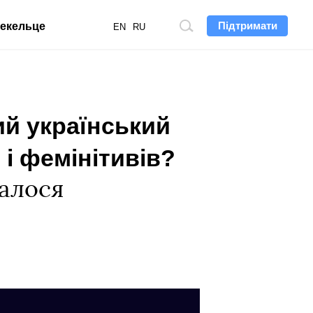
Підтримати
екельце
Пошук
EN
RU
по
сайту
ий український
 і фемінітивів?
алося