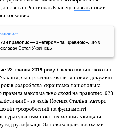
», а позивач Ростислав Кравець
назвав
новий
ської мови».
равопис:
ький правопис — з «етером» та «фавною».
Що з
ерекладач Остап Українець
с 22 травня 2019 року.
Своєю постановою він
України, які просили схвалити новий документ.
 років розробляла Українська національна
го правила максимально схожі на правопис 1928
алістичний» за часів Йосипа Сталіна. Автори
що він «розроблений на фундаменті
ії з урахуванням новітніх мовних явищ» та
у від русифікації. За новим правописом ми