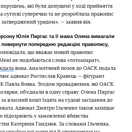
 порушень, які були допущені у ході прийняття
а суттєві суперечки та не розробляла правопис
був затверджений урядом», — заявив він.
рсону Юлія Пиргас та її мама Олена вимагали
а повернути попередню редакцію правопису,
озповідала, що вважає новий правопис
Мені не подобаються слова «тотоапарат»,
відала
вона. Аналогічний позов до ОАСК подала
олює адвокат Ростислав Кравець —
фігурант
СК Павла Вовка. Згодом провадження, які ОАСК
колярки, об’єднали в одну справу. Олена Пиргас
за власний кошт їздять на судові засідання до
оката. Адвокат Дмитро Ільченко також захищає
го підозрюють у замовленні вбивства
стки Катерини Гандзюк. За словами Ільченка,
т української мови від її спотворення на