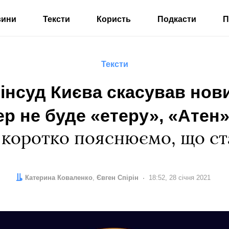
вини
Тексти
Користь
Подкасти
П
Тексти
нсуд Києва скасував нов
р не буде «етеру», «Атен»
 коротко пояснюємо, що ст
Автор:
Редактор:
Катерина Коваленко
Євген Спірін
Дата:
18:52, 28 січня 2021