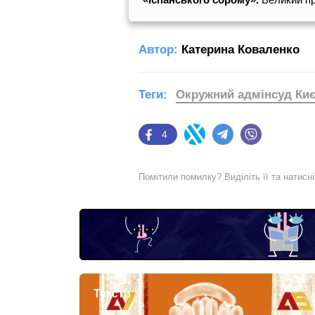
Автор:
Катерина Коваленко
Теги:
Окружний адмінсуд Ки
4
Facebook
Twitter
Telegram
Viber
Помітили помилку? Виділіть її та натисн
Тексти