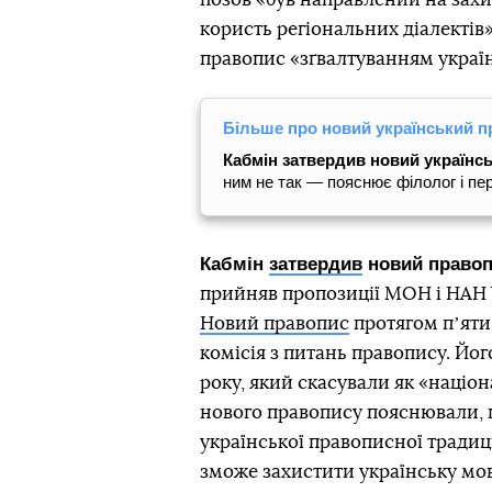
користь регіональних діалектів
правопис «зґвалтуванням україн
Більше про новий український п
Кабмін затвердив новий українс
ним не так — пояснює філолог і п
Кабмін
затвердив
новий правопи
прийняв пропозиції МОН і НАН 
Новий правопис
протягом пʼяти
комісія з питань правопису. Йо
року, який скасували як «націон
нового правопису пояснювали, 
української правописної традиц
зможе захистити українську мов