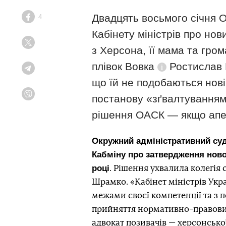
Двадцять восьмого січня 
4
Facebook
Кабінету міністрів про нов
Twitter
з Херсона, її мама та гром
плівок Вовка
Ростислав К
Telegram
Довідка
що їй не подобаються нові
постанову «зґвалтуванням 
Viber
рішення ОАСК — якщо апел
Окружний адміністративний суд
Кабміну про затвердження ново
році
. Рішення ухвалила колегія 
Шрамко. «Кабінет міністрів Укра
межами своєї компетенції та з
прийняття нормативно-правових
адвокат позивачів — херсонсько