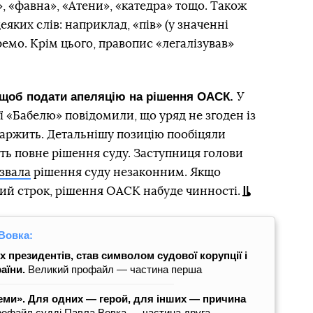
», «фавна», «Атени», «катедра» тощо. Також
яких слів: наприклад, «пів» (у значенні
емо. Крім цього, правопис «легалізував»
, щоб подати апеляцію на рішення ОАСК.
У
ї «Бабелю» повідомили, що уряд не згоден із
каржить. Детальнішу позицію пообіцяли
ють повне рішення суду. Заступниця голови
звала
рішення суду незаконним. Якщо
ий строк, рішення ОАСК набуде чинності.
Вовка:
президентів, став символом судової корупції і
раїни.
Великий профайл — частина перша
теми». Для одних — герой, для інших — причина
офайл судді Павла Вовка — частина друга