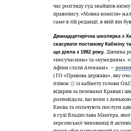
час розгляду суд знайшов низку
правопису. «Мовна комісія» мал
саме в тій редакції, в якій він 
Дванадцятирічна школярка з Хе
скасувати постанову Кабміну т
що діяла з 1992 року.
Дівчина р
«несучасним» та «кумедним». «
Афіни стали Атенами», —
розпо
і ГО «Правова держава», яку оч
плівок
із кабінету голови ОА
Довідка
відкрив за позовами Кравця і ш
розповідала, що вони з донькою 
Києва та оплачують послуги адв
в суді Владислава Мангера, яко
херсонської чиновниці й активі
позов «був направлений на захис