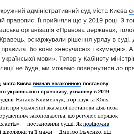
Окружний адміністративний суд міста Києва
с
ий правопис. Її прийняли ще у 2019 році. З т
адська організація «Правова держава», голово
равець, оскаржували рішення уряду в суді. 
 правила, бо вони «несучасні» і «кумедні». 
української мови». Тепер у Кабінету міністрі
яції не буде, ми можемо повернутися до пра
 міста Києва
визнав незаконною
постанову
го українського правопису, ухвалену в 2019
суддів: Наталія Клименчук, Ігор Іщук та Юлія
їни при ухваленні вказаної постанови діяв поза
 порушенням законодавства, що регулює порядок
 актів», — постановили судді. Як
повідомив
ї школярки та її мами — Дмитро Ільченко, під