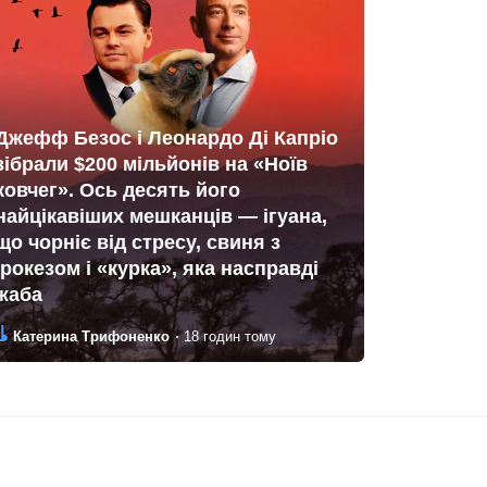
Джефф Безос і Леонардо Ді Капріо
зібрали $200 мільйонів на «Ноїв
ковчег». Ось десять його
найцікавіших мешканців — ігуана,
що чорніє від стресу, свиня з
ірокезом і «курка», яка насправді
жаба
Автор:
Дата:
Катерина Трифоненко
18 годин тому