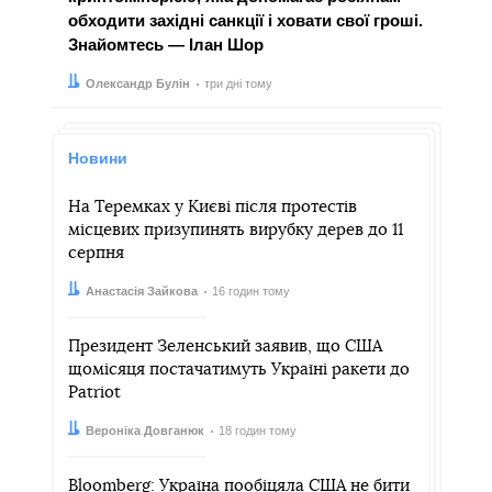
обходити західні санкції і ховати свої гроші.
Знайомтесь — Ілан Шор
Автор:
Дата:
Олександр Булін
три дні тому
Новини
На Теремках у Києві після протестів
місцевих призупинять вирубку дерев до 11
серпня
Автор:
Дата:
Анастасія Зайкова
16 годин тому
Президент Зеленський заявив, що США
щомісяця постачатимуть Україні ракети до
Patriot
Автор:
Дата:
Вероніка Довганюк
18 годин тому
Bloomberg: Україна пообіцяла США не бити