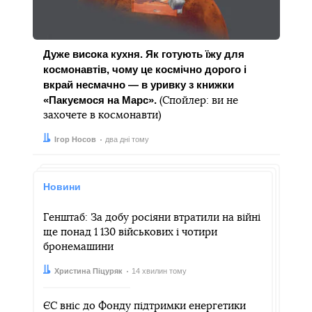
Дуже висока кухня. Як готують їжу для
космонавтів, чому це космічно дорого і
вкрай несмачно — в уривку з книжки
«Пакуємося на Марс».
(Спойлер: ви не
захочете в космонавти)
Автор:
Дата:
Ігор Носов
два дні тому
Новини
Генштаб: За добу росіяни втратили на війні
ще понад 1 130 військових і чотири
бронемашини
Автор:
Дата:
Христина Піцуряк
14 хвилин тому
ЄС вніс до Фонду підтримки енергетики