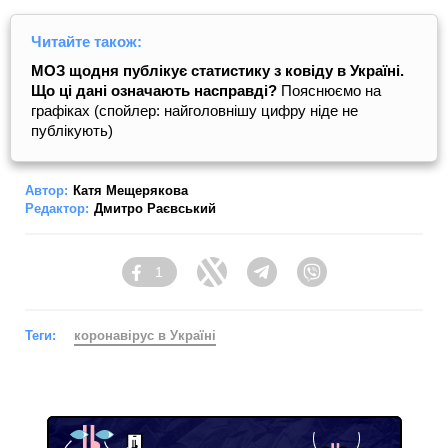
Читайте також:
МОЗ щодня публікує статистику з ковіду в Україні.
Що ці дані означають насправді?
Пояснюємо на
графіках (спойлер: найголовнішу цифру ніде не
публікують)
Автор:
Катя Мещерякова
Редактор:
Дмитро Раєвський
1
Facebook
Twitter
Telegram
Viber
Теги:
коронавірус в Україні