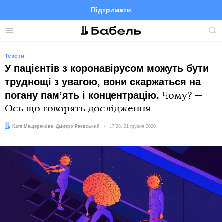
Підтримати
Facebook
Telegram
Twitter
Instagram
Меню
По
по
сай
Тексти
У пацієнтів з коронавірусом можуть бути
труднощі з увагою, вони скаржаться на
погану памʼять і концентрацію.
Чому? —
Ось що говорять дослідження
Автор:
Редактор:
Катя Мещерякова
Дмитро Раєвський
Дата:
17:28, 21 грудня 2020