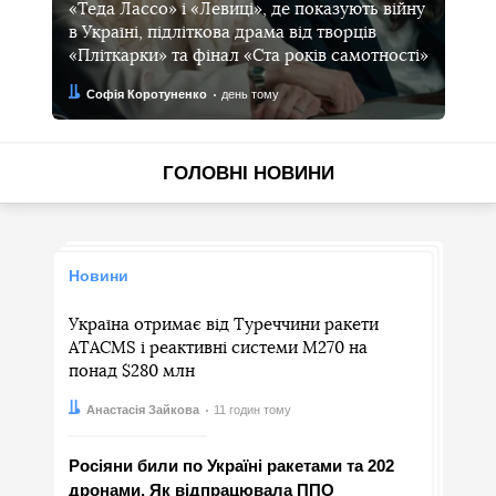
«Теда Лассо» і «Левиці», де показують війну
в Україні, підліткова драма від творців
«Пліткарки» та фінал «Ста років самотності»
Автор:
Дата:
Софія Коротуненко
день тому
ГОЛОВНІ НОВИНИ
Новини
Україна отримає від Туреччини ракети
ATACMS і реактивні системи M270 на
понад $280 млн
Автор:
Дата:
Анастасія Зайкова
11 годин тому
Росіяни били по Україні ракетами та 202
дронами. Як відпрацювала ППО