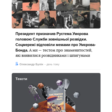
Президент призначив Рустема Умєрова
головою Служби зовнішньої розвідки.
Соцмережі відповіли мемами про Умєрова-
Бонда.
А ми — тестом про знаменитостей,
які виявилися розвідниками і шпигунами
Автор:
Дата:
Олександр Булін
день тому
Тексти