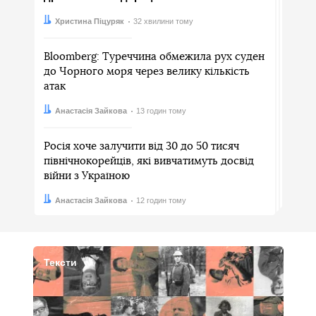
Автор:
Дата:
Христина Піцуряк
32 хвилини тому
Bloomberg: Туреччина обмежила рух суден
до Чорного моря через велику кількість
атак
Автор:
Дата:
Анастасія Зайкова
13 годин тому
Росія хоче залучити від 30 до 50 тисяч
північнокорейців, які вивчатимуть досвід
війни з Україною
Автор:
Дата:
Анастасія Зайкова
12 годин тому
Тексти