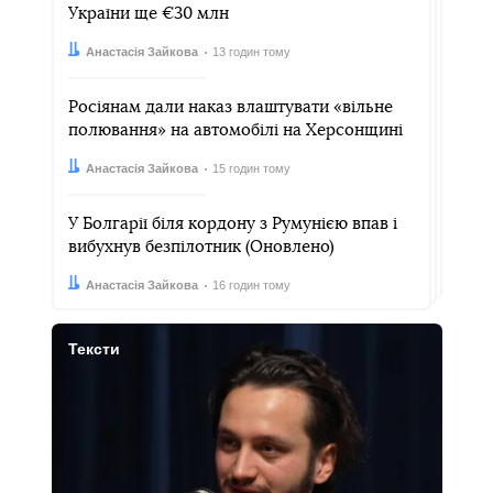
України ще €30 млн
Автор:
Дата:
Анастасія Зайкова
13 годин тому
Росіянам дали наказ влаштувати «вільне
полювання» на автомобілі на Херсонщині
Автор:
Дата:
Анастасія Зайкова
15 годин тому
У Болгарії біля кордону з Румунією впав і
вибухнув безпілотник (Оновлено)
Автор:
Дата:
Анастасія Зайкова
16 годин тому
Тексти