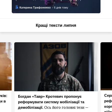
Автор:
Дата:
Катерина Трифоненко
6 днів тому
Кращі тексти липня
Сер
ків:
Богдан «Тавр» Кротевич пропонує
реф
и в
реформувати систему мобілізації та
корп
демобілізації.
Ось його головні тези —
вій