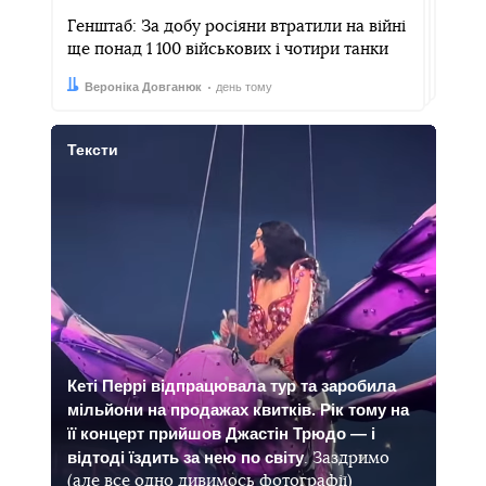
Генштаб: За добу росіяни втратили на війні
ще понад 1 100 військових і чотири танки
Автор:
Дата:
Вероніка Довганюк
день тому
Тексти
Кеті Перрі відпрацювала тур та заробила
мільйони на продажах квитків. Рік тому на
її концерт прийшов Джастін Трюдо — і
відтоді їздить за нею по світу
. Заздримо
(але все одно дивимось фотографії)