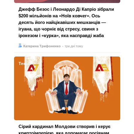
Джефф Безос і Леонардо Ді Капріо зібрали
$200 мільйонів на «Ноїв ковчег». Ось
десять його найцікавіших мешканців —
ігуана, що чорніє від стресу, свиня з
ірокезом і «курка», яка насправді жаба
Автор:
Дата:
Катерина Трифоненко
три дні тому
Тексти
Сірий кардинал Молдови створив і керує
криптоімперією, яка допомагає росіянам