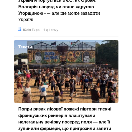
Україні й торгується з ЄС, як Орбан
.
Болгарія навряд чи стане «другою
Угорщиною»
— але ще може завадити
Україні
Автор:
Дата:
Юлія Гира
4 дні тому
Тексти
Попри ризик лісової пожежі півтори тисячі
французьких рейверів влаштували
нелегальну вечірку посеред поля — але її
зупинили фермери, що пригрозили залити