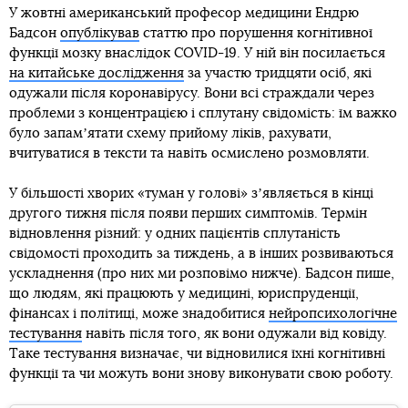
У жовтні американський професор медицини Ендрю
Бадсон
опублікував
статтю про порушення когнітивної
функції мозку внаслідок COVID-19. У ній він посилається
на китайське дослідження
за участю тридцяти осіб, які
одужали після коронавірусу. Вони всі страждали через
проблеми з концентрацією і сплутану свідомість: їм важко
було запамʼятати схему прийому ліків, рахувати,
вчитуватися в тексти та навіть осмислено розмовляти.
У більшості хворих «туман у голові» зʼявляється в кінці
другого тижня після появи перших симптомів. Термін
відновлення різний: у одних пацієнтів сплутаність
свідомості проходить за тиждень, а в інших розвиваються
ускладнення (про них ми розповімо нижче). Бадсон пише,
що людям, які працюють у медицині, юриспруденції,
фінансах і політиці, може знадобитися
нейропсихологічне
тестування
навіть після того, як вони одужали від ковіду.
Таке тестування визначає, чи відновилися їхні когнітивні
функції та чи можуть вони знову виконувати свою роботу.