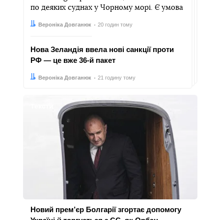
по деяких суднах у Чорному морі. Є умова
Автор:
Дата:
Вероніка Довганюк
20 годин тому
Нова Зеландія ввела нові санкції проти
РФ — це вже 36-й пакет
Автор:
Дата:
Вероніка Довганюк
21 годину тому
Тексти
Новий прем’єр Болгарії згортає допомогу