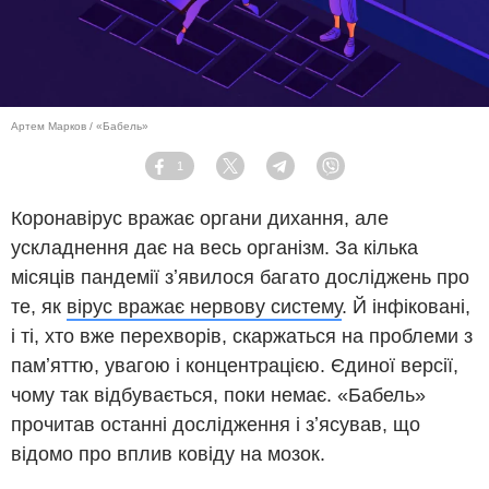
Артем Марков / «Бабель»
1
Facebook
Twitter
Telegram
Viber
Коронавірус вражає органи дихання, але
ускладнення дає на весь організм. За кілька
місяців пандемії зʼявилося багато досліджень про
те, як
вірус вражає нервову систему
. Й інфіковані,
і ті, хто вже перехворів, скаржаться на проблеми з
памʼяттю, увагою і концентрацією. Єдиної версії,
чому так відбувається, поки немає. «Бабель»
прочитав останні дослідження і зʼясував, що
відомо про вплив ковіду на мозок.