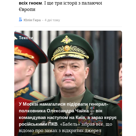
всіх гноєм
. І ще три історії з палаючої
Європи
Автор:
Дата:
Юлія Гира
4 дні тому
Тексти
У Москві намагалися підірвати генерал-
полковника Олександра Чайка — він
командував наступом на Київ, а зараз керує
російськими ПКВ
. «Бабель» зібрав все, що
відомо про замах з відкритих джерел