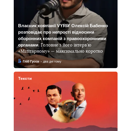
Власник компанії VYRIY Олексій Бабенко
розповідає про непрості відносини
оборонних компаній з правоохоронними
органами
. Головне з його інтерв’ю
«Мілітарному» — максимально коротко
Автор:
Дата:
Гліб Гусєв
два дні тому
Тексти