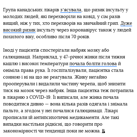
Група канадських лікарів
зʼясувала
, що ризик інсульту у
молодих людей, які перехворіли на ковід, у сім разів
вищий, ніж у тих, хто перехворів на звичайний грип.
Дуже
високий ризик
інсульту через коронавірус також у людей
похилого віку, особливо після 70 років.
Іноді у пацієнтів спостерігали набряк мозку або
галюцинації. Наприклад, у 47-річної жінки після тижня
кашлю і високої температури
почала боліти голова
й
оніміла права рука. Її госпіталізували, пацієнтка стала
сонною і ні на що не реагувала. Жінку негайно
прооперували і видалили частину черепа, щоб знизити
тиск на мозок через набряк. Інша пацієнтка теж потрапила
в лікарню з COVID-19. Її виписали, але жінка почала
поводитися дивно — вона кілька разів одягала і знімала
пальто, а згодом у неї почалися галюцинації. Лікарі
прописали їй антипсихотичні медикаменти. Але такі
випадки настільки рідкісні, що говорити про
закономірності чи тенденції поки не можна.