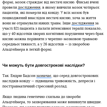
формі, мозок страждає від нестачі кисню. Фінські вчені
провели
дослідження
, в якому вивчили мозок чотирьох
пацієнтів, які померли від ковіду. У всіх мозок був
пошкоджений внаслідок нестачі кисню, хоча за життя
вони не отримували ніяких травм. Інше
дослідження
за
участі 821 пацієнта з палати інтенсивної терапії показало,
що у 40 відсотків хворих когнітивні порушення через брак
кисню можна порівняти з черепно-мозковою травмою
середньої тяжкості, а у 26 відсотків — із хворобою
Альцгеймера в легкій формі.
Чи можуть бути довгострокові наслідки?
Так. Ендрю Бадсон
зазначає
, що серед довгострокових
наслідків ковіду — підвищена тривожність, депресія і
посттравматичний стресовий розлад.
Якщо людина генетично схильна до хвороби
Альцгеймера, то захворювання може виникнути швидше.