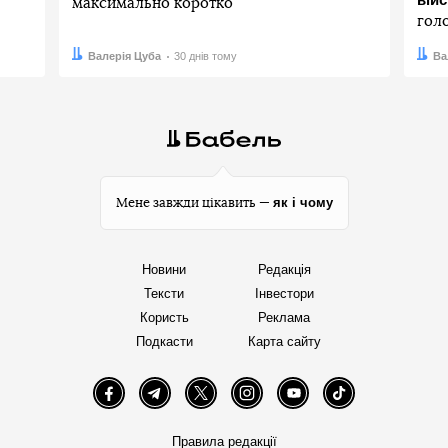
максимально коротко
гол
Автор:
Дата:
Валерія Цуба
30 днів тому
Авто
Дата:
Ва
як і чому
Мене завжди цікавить —
Новини
Редакція
Тексти
Інвестори
Користь
Реклама
Подкасти
Карта сайту
Facebook
Telegram
Twitter
Instagram
YouTube
TikTok
Правила редакції