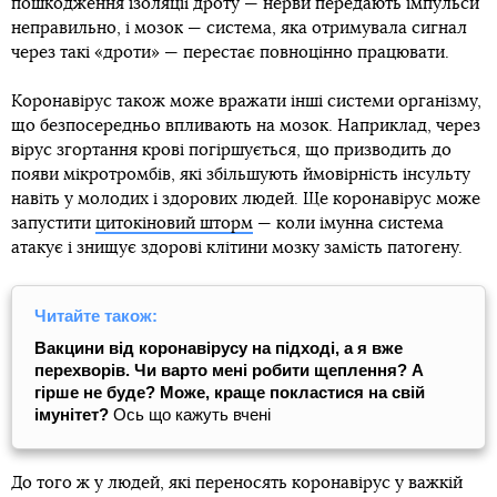
пошкодження ізоляції дроту — нерви передають імпульси
неправильно, і мозок — система, яка отримувала сигнал
через такі «дроти» — перестає повноцінно працювати.
Коронавірус також може вражати інші системи організму,
що безпосередньо впливають на мозок. Наприклад, через
вірус згортання крові погіршується, що призводить до
появи мікротромбів, які збільшують ймовірність інсульту
навіть у молодих і здорових людей. Ще коронавірус може
запустити
цитокіновий шторм
— коли імунна система
атакує і знищує здорові клітини мозку замість патогену.
Читайте також:
Вакцини від коронавірусу на підході, а я вже
перехворів. Чи варто мені робити щеплення? А
гірше не буде? Може, краще покластися на свій
імунітет?
Ось що кажуть вчені
До того ж у людей, які переносять коронавірус у важкій