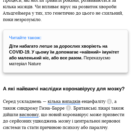
Процеси, які могли тривати роками, розвиваються за
кілька місяців. Чи впливає вірус на розвиток хвороби
Альцгеймера у тих, хто генетично до цього не схильний,
поки незрозуміло.
Читайте також:
Діти набагато легше за дорослих хворіють на
COVID-19. У цьому їм допомагає «наївний» імунітет
або маленький ніс, або все разом.
Переказуємо
матеріал Nature
А які найважчі наслідки коронавірусу для мозку?
Серед ускладнень —
кілька випадків
енцефаліту
, а
Довідка
також
синдрому Гієна-Барре
. Британські лікарі також
Довідка
дійшли
висновку
, що новий коронавірус може призвести
до серйозних ушкоджень мозку і центральної нервової
системи та стати причиною психозу або паралічу.