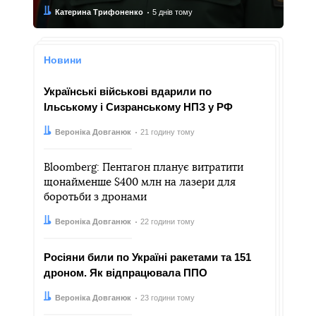
Автор:
Дата:
Катерина Трифоненко
5 днів тому
Новини
Українські військові вдарили по
Ільському і Сизранському НПЗ у РФ
Автор:
Дата:
Вероніка Довганюк
21 годину тому
Bloomberg: Пентагон планує витратити
щонайменше $400 млн на лазери для
боротьби з дронами
Автор:
Дата:
Вероніка Довганюк
22 години тому
Росіяни били по Україні ракетами та 151
дроном. Як відпрацювала ППО
Автор:
Дата:
Вероніка Довганюк
23 години тому