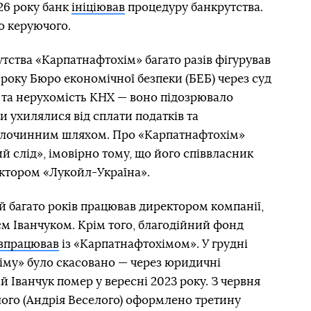
26 року банк
ініціював
процедуру банкрутства.
о керуючого.
тства «Карпатнафтохім» багато разів фігурував
 року Бюро економічної безпеки (БЕБ) через суд
 та нерухомість КНХ — воно підозрювало
и ухилялися від сплати податків та
 злочинним шляхом. Про «Карпатнафтохім»
й слід», імовірно тому, що його співвласник
ктором «Лукойл-Україна».
 багато років працював директором компанії,
єм Іванчуком. Крім того, благодійний фонд
івпрацював
із «Карпатнафтохімом». У грудні
іму» було скасовано — через юридичні
ій Іванчук помер у вересні 2023 року. З червня
лого (Андрія Веселого) оформлено третину