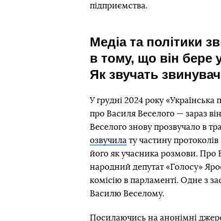
підприємства.
Медіа та політики 
в тому, що він бере 
Як звучать звинува
У грудні 2024 року «Українськ
про Василя Веселого — зараз він
Веселого знову прозвучало в тр
озвучила
ту частину протоколів
його як учасника розмови. Про
народний депутат «Голосу» Яро
комісію в парламенті. Одне з з
Василю Веселому.
Посилаючись на анонімні джере