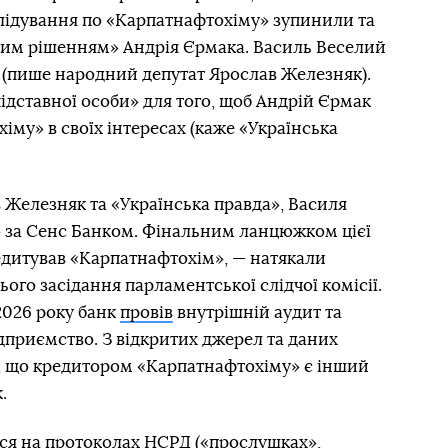
лідування по «Карпатнафтохіму» зупинили та
чним рішенням» Андрія Єрмака. Василь Веселий
 (пише народний депутат Ярослав Железняк).
 підставної особи» для того, щоб Андрій Єрмак
іму» в своїх інтересах (каже «Українська
 Железняк та «Українська правда», Василя
 за Сенс Банком. Фінальним ланцюжком цієї
едитував «Карпатнафтохім», — натякали
ього засідання парламентської слідчої комісії.
 2026 року банк
провів
внутрішній аудит та
ідприємство. З відкритих джерел та даних
о, що кредитором «Карпатнафтохіму» є інший
.
ся на протоколах НСРД («прослушках»,