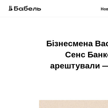
Но
Бізнесмена Ва
Сенс Банк
арештували —