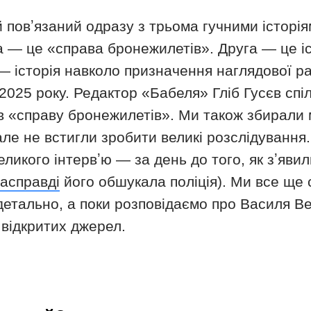
повʼязаний одразу з трьома гучними історія
 — це «справа бронежилетів». Друга — це іс
— історія навколо призначення наглядової р
 2025 року. Редактор «Бабеля» Гліб Гусєв сп
в «справу бронежилетів». Ми також збирали 
ле не встигли зробити великі розслідування
икого інтервʼю — за день до того, як зʼявил
асправді
його обшукала поліція). Ми все ще
 детально, а поки розповідаємо про Василя 
 відкритих джерел.