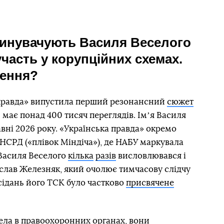
звинувачують Василя Веселого
участь у корупційних схемах.
чення?
а правда» випустила перший резонансний
сюжет
 має понад 400 тисяч переглядів. Імʼя Василя
авні 2026 року. «Українська правда» окремо
 НСРД («плівок Міндіча»), де НАБУ маркувала
 Василя Веселого
кілька
разів
висловлювався і
слав Железняк, який очолює тимчасову слідчу
асідань його ТСК було частково
присвячене
ла в правоохоронних органах, вони