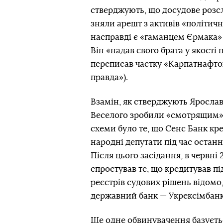
стверджують, що досудове розс
зняли арешт з активів «політи
насправді є «гаманцем Єрмака»
Він «надав свого брата у якості
переписав частку «Карпатнафтох
правда»).
Взамін, як стверджують Ярослав
Веселого зробили «смотрящим»
схеми було те, що Сенс Банк кр
народні депутати під час останн
Після цього засідання, в червні
спростував те, що кредитував п
реєстрів судових рішень відом
державний банк — Укрексімбанк
Ще одне обвинувачення базуєть