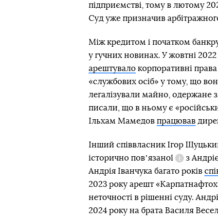
підприємстві, тому в лютому 20
Суд уже призначив арбітражног
Між кредитом і початком банкру
у гучних новинах. У жовтні 2022
арештувало
корпоративні права
«службових осіб» у тому, що вон
легалізували майно, одержане
писали, що в ньому є «російськи
Ільхам Мамедов
працював
дире
Інший співвласник Ігор Щуцький
історично
повʼязаної
з Андрі
Довідка
Андрія Іванчука багато років
сп
2023 року арешт «Карпатнафтох
неточності в рішенні суду. Андр
2024 року на брата Василя Весе