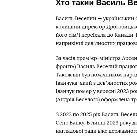
Хто такий Василь В
Василь Веселий — український б
колишній директор Дрогобицько
його сімʼї переїхала до Канади
наприкінці девʼяностих працюв
За часів премʼєр-міністра Арсе
фронт») Василь Веселий працю
Також він був помічником наро
Іванчука, який з девʼяностих рок
Іванчук помер у вересні 2023 ро
(Андрія Веселого) оформлена т
З 2023 по 2025 рік Василь Весе
Сенс Банку. В липні 2023 року 
наглядової ради вже державног