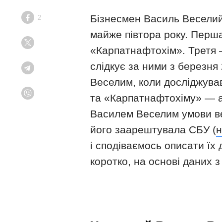
Бізнесмен Василь Веселий 
2
Facebook
майже півтора року. Перша
Twitter
«Карпатнафтохім». Третя 
слідкує за ними з березня
Telegram
Веселим, коли досліджува
та «Карпатнафтохіму» — а
Viber
Василем Веселим умови вел
його заарештувала СБУ (
н
і сподіваємось описати їх
коротко, на основі даних з