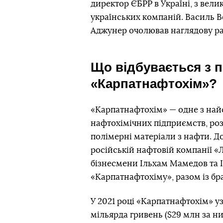
директор ЄБРР в Україні, з вел
українських компаній. Василь 
Аджунер очолював наглядову ра
Що відбувається з 
«Карпатнафтохім»?
«Карпатнафтохім» — одне з най
нафтохімічних підприємств, ро
полімерні матеріали з нафти. Д
російській нафтовій компанії «
бізнесмени Ільхам Мамедов та 
«Карпатнафтохіму», разом із бр
У 2021 році «Карпатнафтохім» у
мільярда гривень ($29 млн за ни