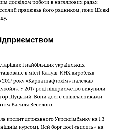
иким досвідом роботи в наглядових радах
Веселий працював його радником, поки Шевкі
ду.
підприємством
старіших і найбільших українських
зташоване в місті Калуш. КНХ виробляв
о 2017 року «Карпатнафтохім» належав
Лукойл». У 2017 році підприємство викупили
Ігор Щуцький. Вони досі є співвласниками
атом Василя Веселого.
зяв кредит державного Укрексімбанку на 1,3
нішнім курсом). Цей борг досі «висить» на