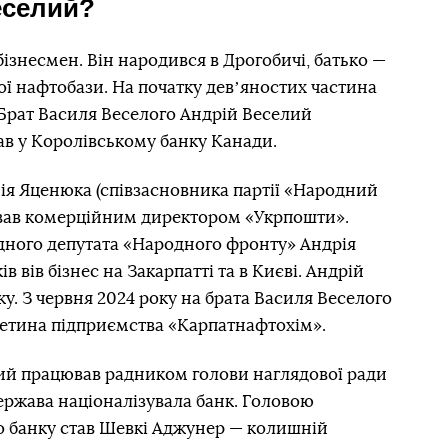
еселий?
ізнесмен. Він народився в Дрогобичі, батько —
ї нафтобази. На початку девʼяностих частина
. Брат Василя Веселого Андрій Веселий
ав у Королівському банку Канади.
нія Яценюка (співзасновника партії «Народний
вав комерційним директором «Укрпошти».
дного депутата «Народного фронту» Андрія
ів вів бізнес на Закарпатті та в Києві. Андрій
ку. З червня 2024 року на брата Василя Веселого
ретина підприємства «Карпатнафтохім».
лий працював радником голови наглядової ради
держава націоналізувала банк. Головою
о банку став Шевкі Аджунер — колишній