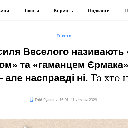
вини
Тексти
Користь
Подкасти
П
Тексти
силя Веселого називають
ом» та «гаманцем Єрмака»,
 але насправді ні.
Та хто ц
Автор:
Гліб Гусєв
Дата:
16:01, 11 червня 2026