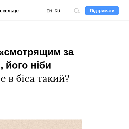
Підтримати
екельце
Пошук
EN
RU
по
сайту
 «смотрящим за
 його ніби
е в біса такий?