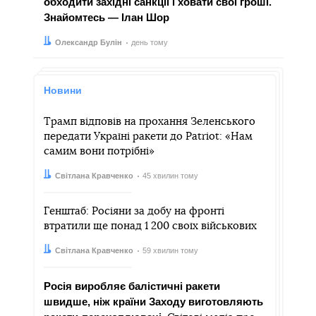
обходити західні санкції і ховати свої гроші.
Знайомтесь — Ілан Шор
Автор:
Дата:
Олександр Булін
день тому
Новини
Трамп відповів на прохання Зеленського
передати Україні ракети до Patriot: «Нам
самим вони потрібні»
Автор:
Дата:
Світлана Кравченко
45 хвилин тому
Генштаб: Росіяни за добу на фронті
втратили ще понад 1 200 своїх військових
Автор:
Дата:
Світлана Кравченко
59 хвилин тому
Росія виробляє балістичні ракети
швидше, ніж країни Заходу виготовляють