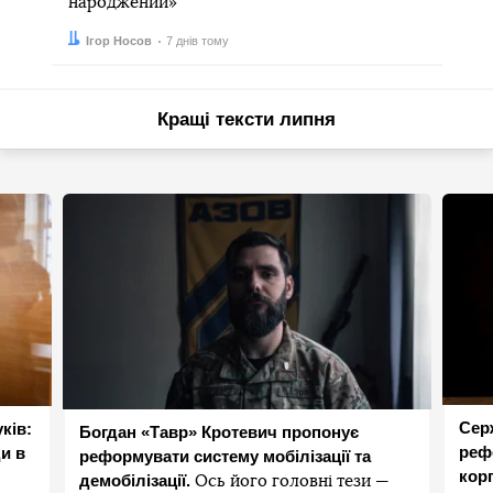
народжений»
Автор:
Дата:
Ігор Носов
7 днів тому
Кращі тексти липня
Сер
ків:
Богдан «Тавр» Кротевич пропонує
реф
и в
реформувати систему мобілізації та
корп
демобілізації.
Ось його головні тези —