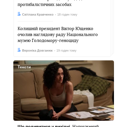
протибалістичних засобах
Автор:
Дата:
Світлана Кравченко
18 годин тому
Колишній президент Віктор Ющенко
очолив наглядову раду Національного
музею Голодомору-геноциду
Автор:
Дата:
Вероніка Довганюк
19 годин тому
Тексти
Що подивитися у вихідні.
Напружений