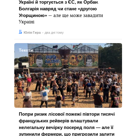
Україні й торгується з ЄС, як Орбан
.
Болгарія навряд чи стане «другою
Угорщиною»
— але ще може завадити
Україні
Автор:
Дата:
Юлія Гира
два дні тому
Тексти
Попри ризик лісової пожежі півтори тисячі
французьких рейверів влаштували
нелегальну вечірку посеред поля — але її
зупинили фермери, що пригрозили залити