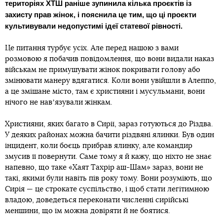
територіях ХТШ раніше зупинила кілька проєктів із
захисту прав жінок, і пояснила це тим, що ці проєкти
культивували недопустимі ідеї статевої рівності.
Це питання турбує усіх. Але перед нашою з вами
розмовою я побачив повідомлення, що вони видали наказ
військам не примушувати жінок покривати голову або
змінювати манеру вдягатися. Коли вони увійшли в Алеппо,
а це змішане місто, там є християни і мусульмани, вони
нічого не навʼязували жінкам.
Християни, яких багато в Сирії, зараз готуються до Різдва.
У деяких районах можна бачити різдвяні ялинки. Був один
інцидент, коли боєць прибрав ялинку, але командир
змусив її повернути. Саме тому я й кажу, що ніхто не знає
напевно, що таке «Хаят Тахрір аш-Шам» зараз, вони не
такі, якими були навіть пів року тому. Вони розуміють, що
Сирія — це строкате суспільство, і щоб стати легітимною
владою, доведеться переконати численні сирійські
меншини, що їм можна довіряти й не боятися.