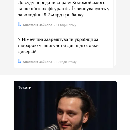
До суду передали справу Коломойського
та ще пʼятьох фігурантів. Їх звинувачують у
заволодінні 9,2 млрд грн банку
Автор:
Дата:
Анастасія Зайкова
11 годин тому
У Німеччині заарештували українця за
підозрою у шпигунстві для підготовки
диверсій
Автор:
Дата:
Анастасія Зайкова
12 годин тому
Тексти