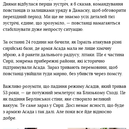
Днями відбулася перша зустріч, я б сказав, командування
повстанців із залишками уряду в Дамаску, щоб обговорити
перехідний період. Ми ще не знаємо усіх деталей тієї
зустрічі, єдине, що зрозуміло, — повстанці намагаються
стабілізувати дуже непросту ситуацію.
За останні 24 години ми бачили, як Ізраїль атакував різні
сирійські бази, де армія Асада мала не лише хімічну
зброю, а й ракети дальнього радіусу, літаки. Ще є частина
Сирії, зокрема прибережні райони, які історично
підтримували Асада. Зараз тривають перемовини, щоб
повстанці увійшли туди мирно, без убивств через помсту.
Важливо розуміти, що падіння режиму Асадів, який тривав
53 роки, — це потужний землетрус на Близькому Сході. Це
як падіння Берлінської стіни, яке створило великий
вакуум. Те саме зараз у Сирії. Досі немає ясності, що буде
з армією Асада і так далі. Але поки все йде відносно
добре.