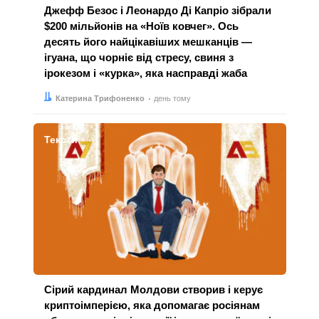
Джефф Безос і Леонардо Ді Капріо зібрали
$200 мільйонів на «Ноїв ковчег». Ось
десять його найцікавіших мешканців —
ігуана, що чорніє від стресу, свиня з
ірокезом і «курка», яка насправді жаба
Автор:
Дата:
Катерина Трифоненко
день тому
Тексти
Сірий кардинал Молдови створив і керує
криптоімперією, яка допомагає росіянам