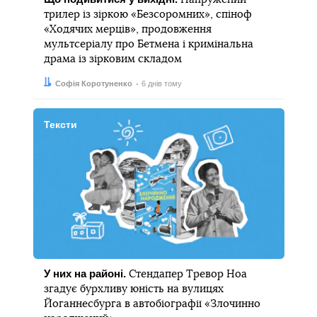
трилер із зіркою «Безсоромних», спіноф
«Ходячих мерців», продовження
мультсеріалу про Бетмена і кримінальна
драма із зірковим складом
Автор:
Дата:
Софія Коротуненко
6 днів тому
Тексти
У них на районі.
Стендапер Тревор Ноа
згадує бурхливу юність на вулицях
Йоганнесбурга в автобіографії «Злочинно