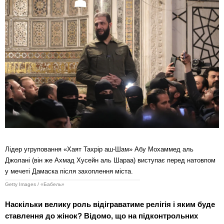
Лідер угруповання «Хаят Тахрір аш-Шам» Абу Мохаммед аль
Джолані (він же Ахмад Хусейн аль Шараа) виступає перед натовпом
у мечеті Дамаска після захоплення міста.
Getty Images / «Бабель»
Наскільки велику роль відіграватиме релігія і яким буде
ставлення до жінок? Відомо, що на підконтрольних