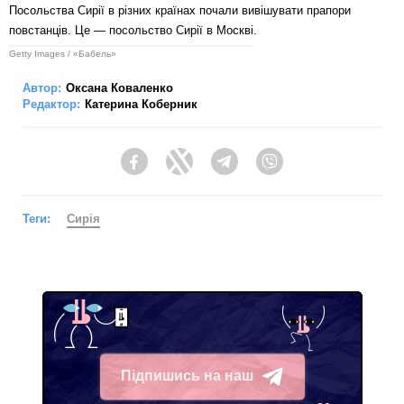
Посольства Сирії в різних країнах почали вивішувати прапори
повстанців. Це — посольство Сирії в Москві.
Getty Images / «Бабель»
Автор:
Оксана Коваленко
Редактор:
Катерина Коберник
Facebook
Twitter
Telegram
Viber
Теги:
Сирія
Підпишись на наш
Telegram