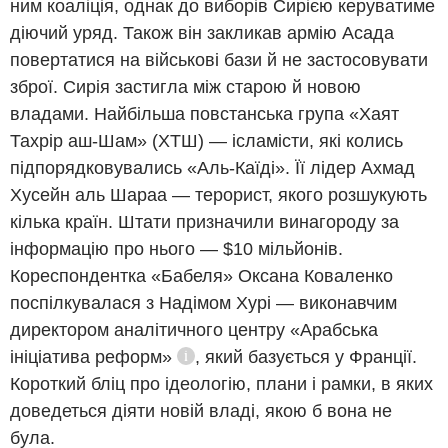
ним коаліція, однак до виборів Сирією керуватиме
діючий уряд. Також він закликав армію Асада
повертатися на військові бази й не застосовувати
зброї. Сирія застигла між старою й новою
владами. Найбільша повстанська група «Хаят
Тахрір аш-Шам» (ХТШ) — ісламісти, які колись
підпорядковувались «Аль-Каїді». Її лідер Ахмад
Хусейн аль Шараа — терорист, якого розшукують
кілька країн. Штати призначили винагороду за
інформацію про нього — $10 мільйонів.
Кореспондентка «Бабеля» Оксана Коваленко
поспілкувалася з Надімом Хурі ― виконавчим
директором аналітичного центру
«Арабська
ініціатива реформ»
, який базується у Франції.
Довідка
Короткий бліц про ідеологію, плани і рамки, в яких
доведеться діяти новій владі, якою б вона не
була.