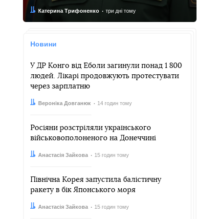
Автор:
Дата:
Катерина Трифоненко
три дні тому
Новини
У ДР Конго від Еболи загинули понад 1 800
людей. Лікарі продовжують протестувати
через зарплатню
Автор:
Дата:
Вероніка Довганюк
14 годин тому
Росіяни розстріляли українського
військовополоненого на Донеччині
Автор:
Дата:
Анастасія Зайкова
15 годин тому
Північна Корея запустила балістичну
ракету в бік Японського моря
Автор:
Дата:
Анастасія Зайкова
15 годин тому