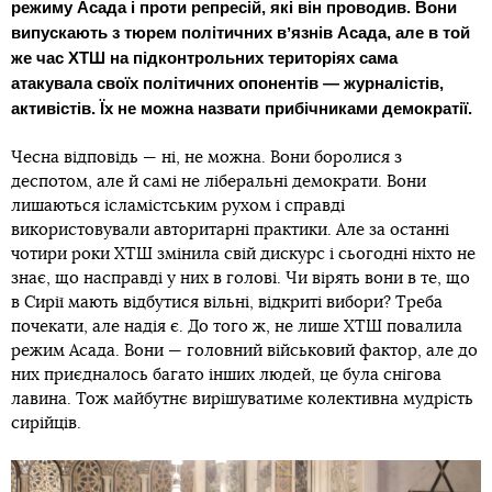
режиму Асада і проти репресій, які він проводив. Вони
випускають з тюрем політичних вʼязнів Асада, але в той
же час ХТШ на підконтрольних територіях сама
атакувала своїх політичних опонентів — журналістів,
активістів. Їх не можна назвати прибічниками демократії.
Чесна відповідь — ні, не можна. Вони боролися з
деспотом, але й самі не ліберальні демократи. Вони
лишаються ісламістським рухом і справді
використовували авторитарні практики. Але за останні
чотири роки ХТШ змінила свій дискурс і сьогодні ніхто не
знає, що насправді у них в голові. Чи вірять вони в те, що
в Сирії мають відбутися вільні, відкриті вибори? Треба
почекати, але надія є. До того ж, не лише ХТШ повалила
режим Асада. Вони — головний військовий фактор, але до
них приєдналось багато інших людей, це була снігова
лавина. Тож майбутнє вирішуватиме колективна мудрість
сирійців.