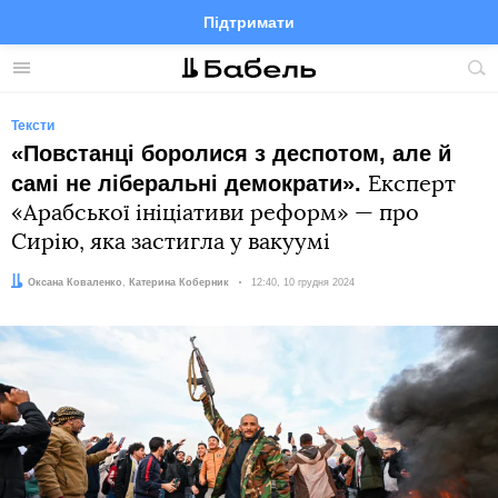
Підтримати
Facebook
Telegram
Twitter
Instagram
Меню
По
по
сай
Тексти
«Повстанці боролися з деспотом, але й
самі не ліберальні демократи».
Експерт
«Арабської ініціативи реформ» — про
Сирію, яка застигла у вакуумі
Автор:
Редактор:
Оксана Коваленко
Катерина Коберник
Дата:
12:40, 10 грудня 2024