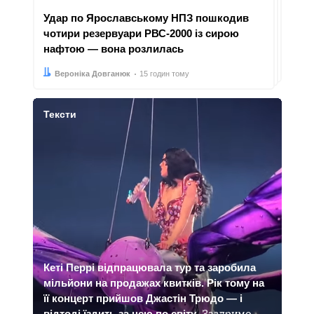
Удар по Ярославському НПЗ пошкодив
чотири резервуари РВС-2000 із сирою
нафтою — вона розлилась
Автор:
Дата:
Вероніка Довганюк
15 годин тому
Тексти
Кеті Перрі відпрацювала тур та заробила
мільйони на продажах квитків. Рік тому на
її концерт прийшов Джастін Трюдо — і
відтоді їздить за нею по світу