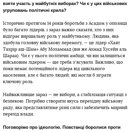
взяти участь у майбутніх виборах? Чи є у цих військових
угруповань політичні крила?
Історично протягом 14 років боротьби з Асадом у опозиції
було багато лідерів, і зараз важко сказати, хто з них
відіграє вирішальну роль у майбутньому. Людина, яка
здобула головну військову перемогу, — це лідер «Хаят
Тахрір аш-Шам» Абу Мохаммад (він же Ахмад Хусейн аль
Шараа). Чи є у нього політичні амбіції, чи він залишиться
військовим лідером ― ще треба зʼясувати. Важливо, що
поки немає потенційного лідера від цивільного
населення, але є багато людей, які могли б зіграти
ключову роль.
Найважливіше зараз — не вибори, а стабілізація ситуації з
безпекою. Потрібно створити якусь перехідну військову
раду, яка представлятиме різні сили і забезпечить мирний
перехід влади.
Поговорімо про ідеологію. Повстанці боролися проти