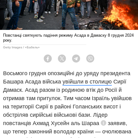
Повстанці святкують падіння режиму Асада в Дамаску 8 грудня 2024
року.
Getty Images / «Бабель»
Facebook
Twitter
Telegram
Viber
Восьмого грудня опозиційні до уряду президента
Башара Асада війська
увійшли в столицю
Сирії
Дамаск. Асад разом із родиною втік до Росії й
отримав там притулок. Тим часом Ізраїль увійшов
на території Сирії в районі Голанських висот і
обстріляв сирійські військові бази. Лідер
повстанців
Ахмад Хусейн аль Шараа
заявив,
Довідка
що тепер законний володар країни — очолювана