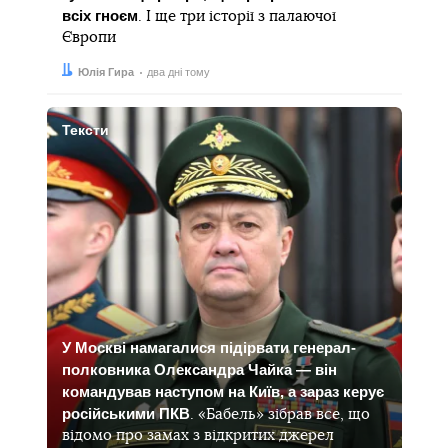
всіх гноєм
. І ще три історії з палаючої
Європи
Автор:
Дата:
Юлія Гира
два дні тому
Тексти
У Москві намагалися підірвати генерал-
полковника Олександра Чайка — він
командував наступом на Київ, а зараз керує
російськими ПКВ
. «Бабель» зібрав все, що
відомо про замах з відкритих джерел