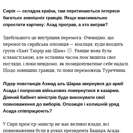
Сирія — складна країна, там перетинаються інтереси
багатьох зовнішніх гравців. Якщо максимально
спростити картину: Асад програв, а хто виграв?
Здебільшого це внутрішня перемога. Очевидно, що
перемогла сирійська опозиція — коаліція, куди входить
група
«Хаят Тахрір аш-Шам»
. Раніше вона була
Довідка
ісламістською, але останнім часом помʼякшила свої
погляди, і поки невідомо, як позиціонуватиме себе надалі.
Щодо зовнішніх гравців, то поки переможець Туреччина.
Лідер повстанців Ахмад аль Шараа звернувся до армії
Асада і попросив військових повернутися в казарми.
Діючий Кабінет міністрів буде виконувати свої
повноваження до виборів. Опозиція і колишній уряд
Асада співпрацюють?
У Сирії премʼєр-міністр не має великої влади, всі
повноваження були в руках президента Башара Асада.