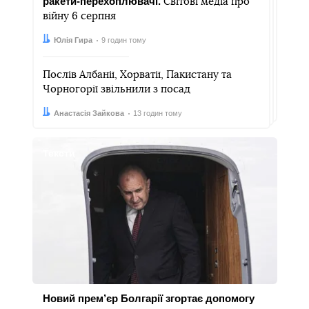
ракети-перехоплювачі.
Світові медіа про
війну 6 серпня
Автор:
Дата:
Юлія Гира
9 годин тому
Послів Албанії, Хорватії, Пакистану та
Чорногорії звільнили з посад
Автор:
Дата:
Анастасія Зайкова
13 годин тому
Тексти
Новий прем’єр Болгарії згортає допомогу