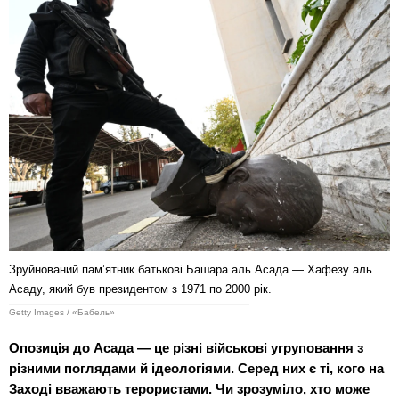
Зруйнований памʼятник батькові Башара аль Асада — Хафезу аль
Асаду, який був президентом з 1971 по 2000 рік.
Getty Images / «Бабель»
Опозиція до Асада — це різні військові угруповання з
різними поглядами й ідеологіями. Серед них є ті, кого на
Заході вважають терористами. Чи зрозуміло, хто може