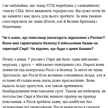
І не забуваймо, що лідер ХТШ перебуває у санкційному
списку США, його вважають терористом. Він дуже хотів би
це змінити і має щось для цього зробити. За ним уважно
спостерігають не лише Штати, але й Велика Британія і
Німеччина.
Чи є шанс, що повстанці налагодять відносини з Росією?
Вони вже гарантували безпеку її військовим базам на
території Сирії. Чи відомо, що буде з цими базами?
Почну з кінця. У росіян у Сирії дві бази: одна військово-
морська, і друга — військово-повітряних сил. Наразі вони
повністю під контролем Росії і в безпеці. Їх ніхто не чіпав.
Зрозуміло, що Росія була великим союзником Асада, але в
останні 48 годин вона діяла дуже прагматично. Вона
надала Асаду притулок, але також припинила
бомбардування повстанських груп. Також ми побачили, як
посольство Сирії в Москві змінило прапор на прапор
повстанців, а Росія зробила заяву, що майбутнє баз
залежатиме від переговорів. Росія намагається сказати: