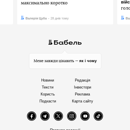
вій
максимально коротко
гол
Автор:
Дата:
Валерія Цуба
28 днів тому
Авто
Дата:
Ва
як і чому
Мене завжди цікавить —
Новини
Редакція
Тексти
Інвестори
Користь
Реклама
Подкасти
Карта сайту
Facebook
Telegram
Twitter
Instagram
YouTube
TikTok