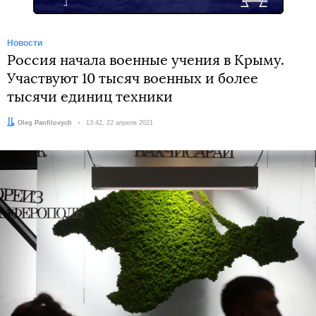
Новости
Россия начала военные учения в Крыму.
Участвуют 10 тысяч военных и более
тысячи единиц техники
Автор:
Oleg Panfilovych
Дата:
13:42, 22 апреля 2021