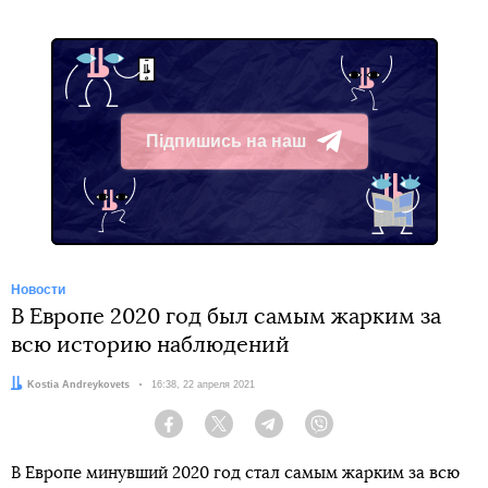
Підпишись на наш
Telegram
Новости
В Европе 2020 год был самым жарким за
всю историю наблюдений
Автор:
Kostia Andreykovets
Дата:
16:38, 22 апреля 2021
Facebook
Twitter
Telegram
Viber
В Европе минувший 2020 год стал самым жарким за всю