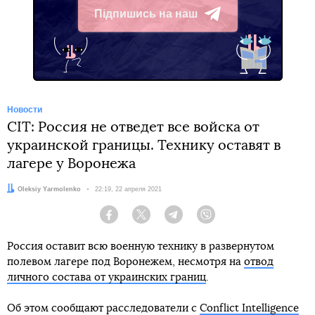
Підпишись на наш
Telegram
Новости
CIT: Россия не отведет все войска от
украинской границы. Технику оставят в
лагере у Воронежа
Автор:
Oleksiy Yarmolenko
Дата:
22:19, 22 апреля 2021
Facebook
Twitter
Telegram
Viber
Россия оставит всю военную технику в развернутом
полевом лагере под Воронежем, несмотря на
отвод
личного состава от украинских границ
.
Об этом сообщают расследователи с
Conflict Intelligence