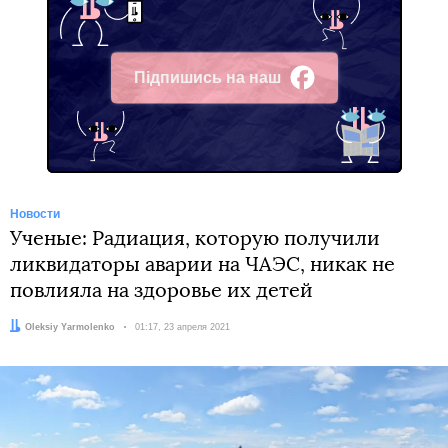
Підпишись на наш
Facebook
Новости
Ученые: Радиация, которую получили
ликвидаторы аварии на ЧАЭС, никак не
повлияла на здоровье их детей
Автор:
Oleksiy Yarmolenko
Дата:
01:17, 23 апреля 2021