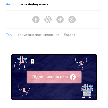
Автор:
Kostia Andreykovets
Facebook
Twitter
Telegram
Viber
Теги:
климатические изменения
Европа
Підпишись на наш
Facebook