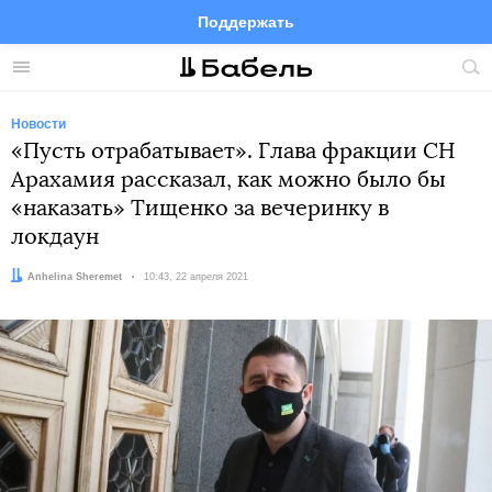
Поддержать
Facebook
Telegram
Twitter
Instagram
Меню
Пои
по
сай
Новости
«Пусть отрабатывает». Глава фракции СН
Арахамия рассказал, как можно было бы
«наказать» Тищенко за вечеринку в
локдаун
Автор:
Anhelina Sheremet
Дата:
10:43, 22 апреля 2021