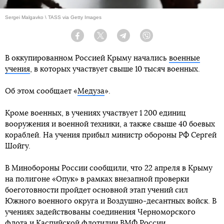
Sergei Malgavko \ TASS via Getty Images
Facebook
Twitter
Telegram
Viber
В оккупированном Россией Крыму начались
военные
учения
, в которых участвует свыше 10 тысяч военных.
Об этом сообщает «
Медуза
».
Кроме военных, в учениях участвует 1 200 единиц
вооружения и военной техники, а также свыше 40 боевых
кораблей. На учения прибыл министр обороны РФ Сергей
Шойгу.
В Минобороны России сообщили, что 22 апреля в Крыму
на полигоне «Опук» в рамках внезапной проверки
боеготовности пройдет основной этап учений сил
Южного военного округа и Воздушно-десантных войск. В
учениях задействованы соединения Черноморского
флота и Каспийской флотилии ВМФ России.