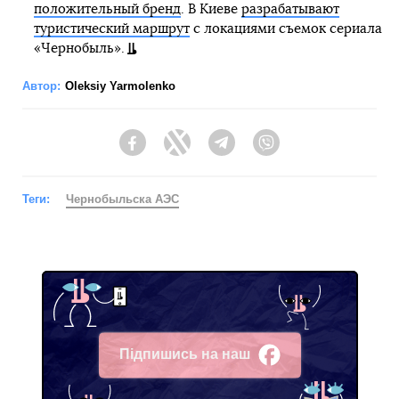
положительный бренд
. В Киеве
разрабатывают
туристический маршрут
с локациями съемок сериала
«Чернобыль».
Автор:
Oleksiy Yarmolenko
Facebook
Twitter
Telegram
Viber
Теги:
Чернобыльска АЭС
Підпишись на наш
Facebook