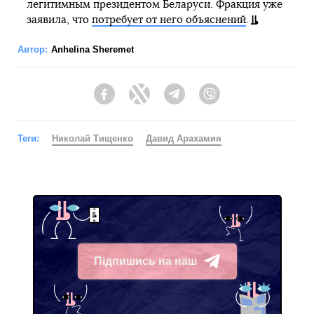
легитимным президентом Беларуси. Фракция уже
заявила, что
потребует от него объяснений
.
Автор:
Anhelina Sheremet
Facebook
Twitter
Telegram
Viber
Теги:
Николай Тищенко
Давид Арахамия
Підпишись на наш
Telegram