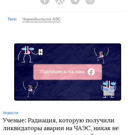
Facebook
Twitter
Telegram
Viber
Теги:
Чернобыльска АЭС
Підпишись на наш
Facebook
Новости
Ученые: Радиация, которую получили
ликвидаторы аварии на ЧАЭС, никак не