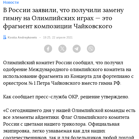
Новости
В России заявили, что получили замену
гимну на Олимпийских играх — это
фрагмент композиции Чайковского
Автор:
Kostia Andreykovets
Дата:
19:25, 22 апреля 2021
Facebook
Twitter
Telegram
Viber
Олимпийский комитет России сообщил, что получил
одобрение Международного олимпийского комитета на
использование фрагмента из Концерта для фортепиано с
оркестром № 1 Петра Чайковского вместо гимна РФ.
Как сообщает пресс-служба ОКР, решение утверждено.
«С сегодняшнего дня у нашей Олимпийской команды есть
все элементы айдентики. Флаг Олимпийского комитета
России с цветами нашего триколора. Официальная
экипировка, легко узнаваемая как для наших
соотечественников, так и для болельщиков любой другой