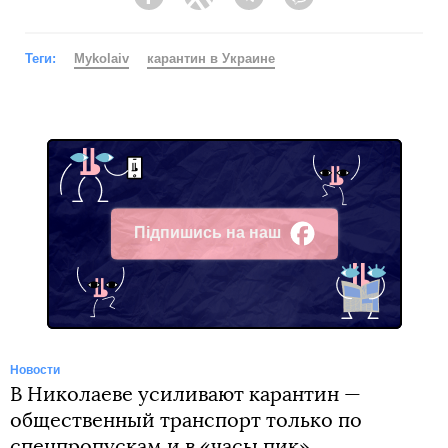
Facebook
Twitter
Telegram
Viber
Теги:
Mykolaiv
карантин в Украине
Підпишись на наш
Facebook
Новости
В Николаеве усиливают карантин —
общественный транспорт только по
спецпропускам и в «часы пик»