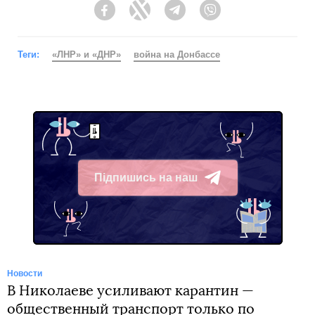
Facebook
Twitter
Telegram
Viber
Теги:
«ЛНР» и «ДНР»
война на Донбассе
Підпишись на наш
Telegram
Новости
В Николаеве усиливают карантин —
общественный транспорт только по