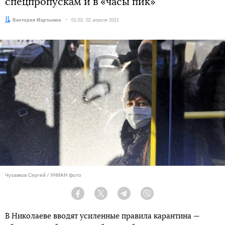
спецпропускам и в «часы пик»
Автор:
Виктория Мартынюк
Дата:
01:02, 02 апреля 2021
Чузавков Сергей / УНИАН фото
Facebook
Twitter
Telegram
Viber
В Николаеве вводят усиленные правила карантина —