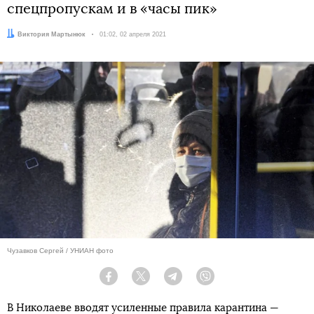
спецпропускам и в «часы пик»
Автор:
Виктория Мартынюк
Дата:
01:02, 02 апреля 2021
Чузавков Сергей / УНИАН фото
Facebook
Twitter
Telegram
Viber
В Николаеве вводят усиленные правила карантина —