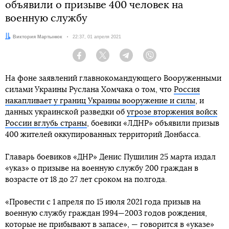
объявили о призыве 400 человек на
военную службу
Автор:
Виктория Мартынюк
Дата:
22:37, 01 апреля 2021
Facebook
Twitter
Telegram
Viber
На фоне заявлений главнокомандующего Вооруженными
силами Украины Руслана Хомчака о том, что
Россия
накапливает у границ Украины вооружение и силы
, и
данных украинской разведки об
угрозе вторжения войск
России вглубь страны
, боевики «ЛДНР» объявили призыв
400 жителей оккупированных территорий Донбасса.
Главарь боевиков «ДНР» Денис Пушилин 25 марта издал
«указ» о призыве на военную службу 200 граждан в
возрасте от 18 до 27 лет сроком на полгода.
«Провести с 1 апреля по 15 июля 2021 года призыв на
военную службу граждан 1994—2003 годов рождения,
которые не прибывают в запасе», — говорится в «указе»