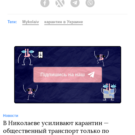
Facebook
Twitter
Telegram
Viber
Теги:
Mykolaiv
карантин в Украине
Підпишись на наш
Telegram
Новости
В Николаеве усиливают карантин —
общественный транспорт только по