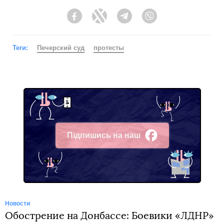
Facebook
Twitter
Telegram
Viber
Теги:
Печерский суд
протесты
Підпишись на наш
Facebook
Новости
Обострение на Донбассе: Боевики «ЛДНР»