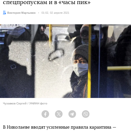
спецпропускам и в «часы пик»
Автор:
Виктория Мартынюк
Дата:
01:02, 02 апреля 2021
Чузавков Сергей / УНИАН фото
Facebook
Twitter
Telegram
Viber
В Николаеве вводят усиленные правила карантина —