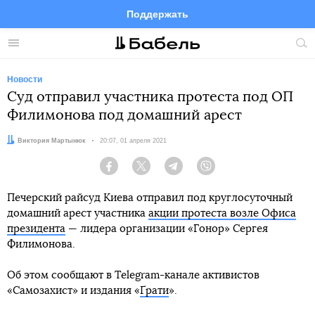
Поддержать
Facebook
Telegram
Twitter
Instagram
Меню
Пои
по
сай
Новости
Суд отправил участника протеста под ОП
Филимонова под домашний арест
Автор:
Виктория Мартынюк
Дата:
20:07, 01 апреля 2021
Facebook
Twitter
Telegram
Viber
Печерский райсуд Киева отправил под круглосуточный
домашний арест участника
акции протеста возле Офиса
президента
— лидера организации «Гонор» Сергея
Филимонова.
Об этом сообщают в Telegram-канале активистов
«Самозахист» и издания «
Ґрати
».