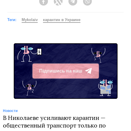
Facebook
Twitter
Telegram
Viber
Теги:
Mykolaiv
карантин в Украине
Підпишись на наш
Telegram
Новости
В Николаеве усиливают карантин —
общественный транспорт только по