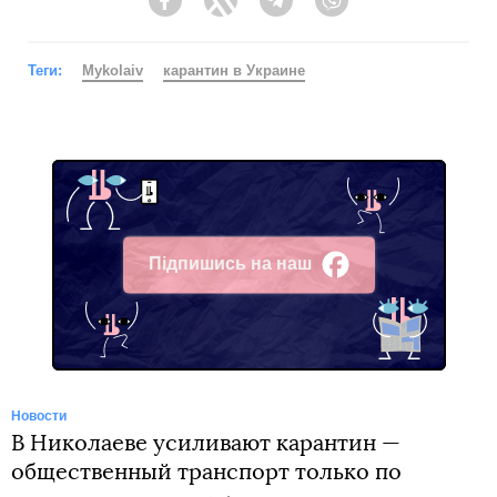
Facebook
Twitter
Telegram
Viber
Теги:
Mykolaiv
карантин в Украине
Підпишись на наш
Facebook
Новости
В Николаеве усиливают карантин —
общественный транспорт только по