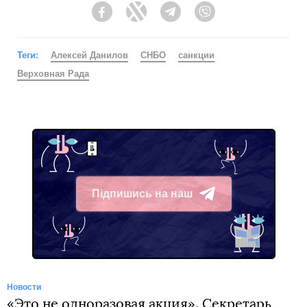
Facebook
Twitter
Telegram
Viber
Теги:
Алексей Данилов
СНБО
санкции
Верховная Рада
Підпишись на наш
Telegram
Новости
«Это не одноразовая акция». Секретарь