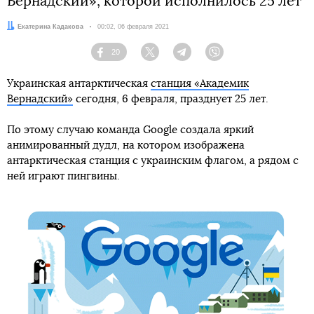
Вернадский», которой исполнилось 25 лет
Автор:
Екатерина Кадакова
Дата:
00:02, 06 февраля 2021
20
Facebook
Twitter
Telegram
Viber
Украинская антарктическая
станция «Академик
Вернадский»
сегодня, 6 февраля, празднует 25 лет.
По этому случаю команда Google создала яркий
анимированный дудл, на котором изображена
антарктическая станция с украинским флагом, а рядом с
ней играют пингвины.