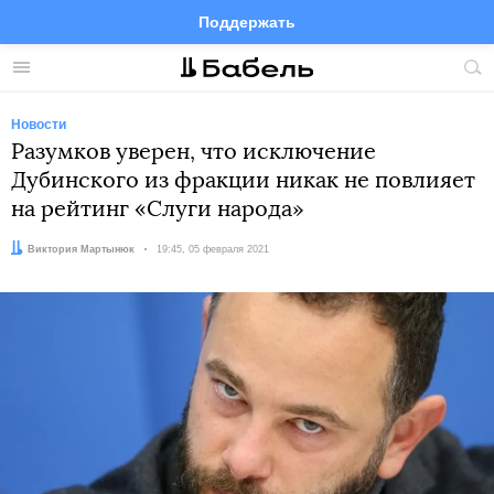
Поддержать
Facebook
Telegram
Twitter
Instagram
Меню
Пои
по
сай
Новости
Разумков уверен, что исключение
Дубинского из фракции никак не повлияет
на рейтинг «Слуги народа»
Автор:
Виктория Мартынюк
Дата:
19:45, 05 февраля 2021