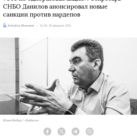
СНБО Данилов анонсировал новые
санкции против нардепов
Автор:
Anhelina Sheremet
Дата:
01:00, 06 февраля 2021
Юлия Вебер / «Бабель»
Facebook
Twitter
Telegram
Viber