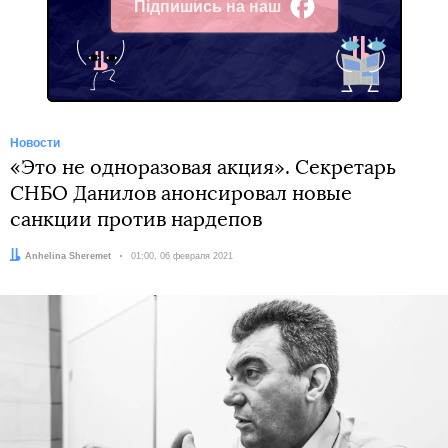
Підпишись на наш
Facebook
Новости
«Это не одноразовая акция». Секретарь
СНБО Данилов анонсировал новые
санкции против нардепов
Автор:
Anhelina Sheremet
Дата:
01:00, 06 февраля 2021