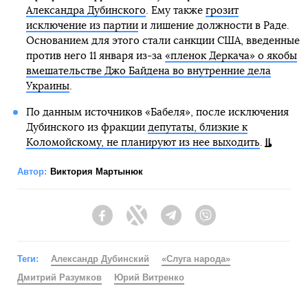
Александра Дубинского
. Ему также
грозит
исключение из партии
и лишение должности в Раде.
Основанием для этого стали санкции США, введенные
против него 11 января из-за
«пленок Деркача» о якобы
вмешательстве Джо Байдена во внутренние дела
Украины
.
По данным источников «Бабеля», после исключения
Дубинского из фракции
депутаты, близкие к
Коломойскому, не планируют из нее выходить
.
Автор:
Виктория Мартынюк
Facebook
Twitter
Telegram
Viber
Теги:
Александр Дубинский
«Слуга народа»
Дмитрий Разумков
Юрий Витренко