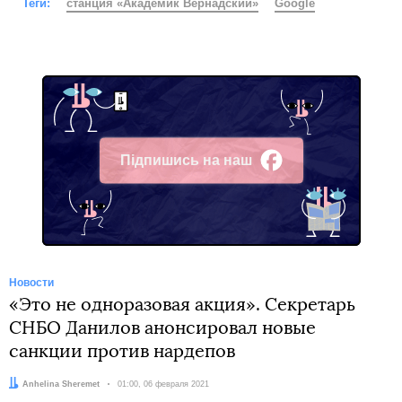
Теги:
станция «Академик Вернадский»
Google
Підпишись на наш
Facebook
Новости
«Это не одноразовая акция». Секретарь
СНБО Данилов анонсировал новые
санкции против нардепов
Автор:
Anhelina Sheremet
Дата:
01:00, 06 февраля 2021