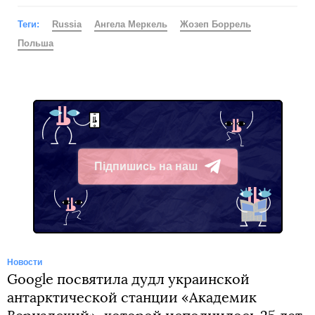
Теги:
Russia
Ангела Меркель
Жозеп Боррель
Польша
Підпишись на наш
Telegram
Новости
Google посвятила дудл украинской
антарктической станции «Академик