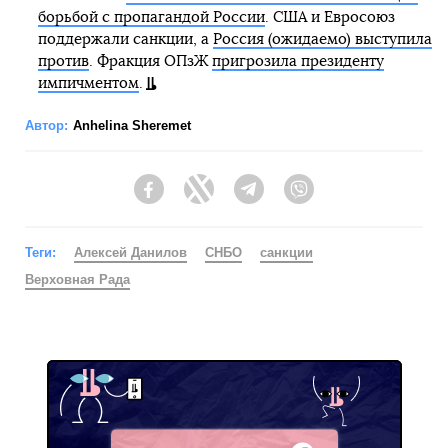
борьбой с пропагандой России
. США и Евросоюз
поддержали санкции, а
Россия (ожидаемо) выступила
против
. Фракция ОПзЖ
пригрозила президенту
импичментом
.
Автор:
Anhelina Sheremet
Facebook
Twitter
Telegram
Viber
Теги:
Алексей Данилов
СНБО
санкции
Верховная Рада