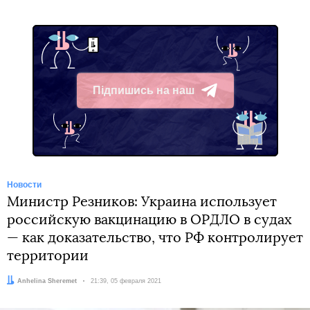
Підпишись на наш
Telegram
Новости
Министр Резников: Украина использует
российскую вакцинацию в ОРДЛО в судах
— как доказательство, что РФ контролирует
территории
Автор:
Anhelina Sheremet
Дата:
21:39, 05 февраля 2021