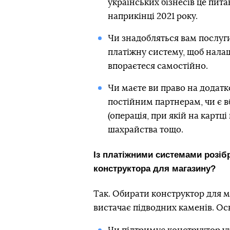
українських бізнесів це пит
наприкінці 2021 року.
Чи знадобляться вам послуги 
платіжну систему, щоб налаш
впораєтеся самостійно.
Чи маєте ви право на додатк
постійним партнерам, чи є в
(операція, при якій на картці
шахрайства тощо.
Із платіжними системами розіб
конструктора для магазину?
Так. Обирати конструктор для ма
вистачає підводних каменів. Ос