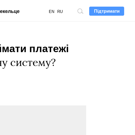
Підтримати
екельце
Пошук
EN
RU
по
сайту
ймати платежі
ну систему?