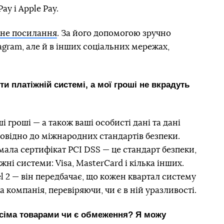
y і Apple Pay.
жне посилання
. За його допомогою зручно
agram, але й в інших соціальних мережах,
ти платіжній системі, а мої гроші не вкрадуть
і гроші — а також ваші особисті дані та дані
овідно до міжнародних стандартів безпеки.
ала сертифікат PCI DSS — це стандарт безпеки,
ні системи: Visa, MasterCard і кілька інших.
l 2 — він передбачає, що кожен квартал систему
компанія, перевіряючи, чи є в ній уразливості.
усіма товарами чи є обмеження? Я можу