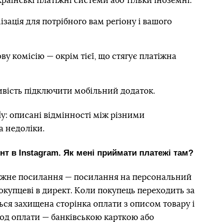
раїнські платіжні системи або тільки іноземні.
зація для потрібного вам регіону і вашого
у комісію — окрім тієї, що стягує платіжна
вість підключити мобільний додаток.
dy: описані відмінності між різними
а недоліки.
унт в Instagram. Як мені приймати платежі там?
тіжне посилання — посилання на персональний
окупцеві в директ. Коли покупець переходить за
ься захищена сторінка оплати з описом товару і
тод оплати — банківською карткою або