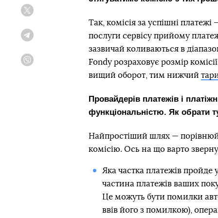
Twitter
Так, комісія за успішні платежі
послуги сервісу прийому платежі
Telegram
зазвичай коливаються в діапазон
Fondy розраховує розмір комісії
Viber
вищий оборот, тим нижчий
тар
Провайдерів платежів і платіжни
функціональністю. Як обрати т
Найпростіший шлях — порівнюйте
комісію. Ось на що варто зверну
Яка частка платежів пройде у
частина платежів ваших поку
Це можуть бути помилки авто
ввів його з помилкою), опер