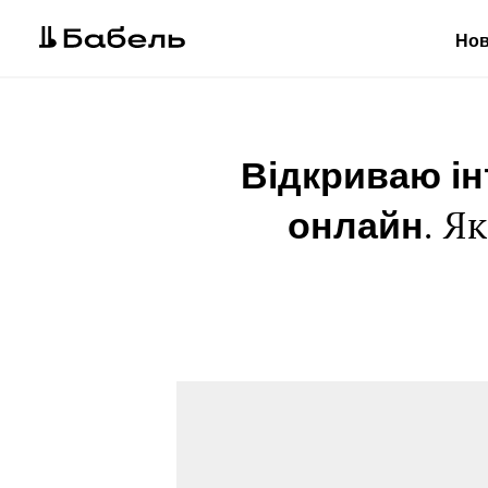
Но
Відкриваю ін
онлайн
. Я