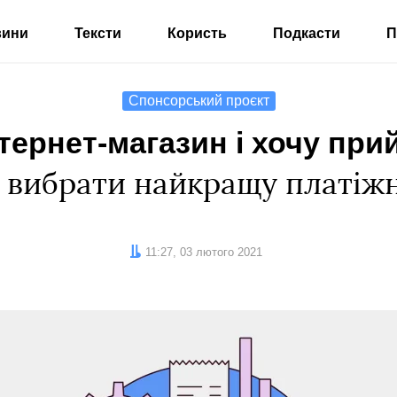
вини
Тексти
Користь
Подкасти
П
Спонсорський проєкт
тернет-магазин і хочу при
к вибрати найкращу платіж
Дата:
11:27, 03 лютого 2021