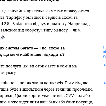
 — це звичайна практика, саме так оплачуються
в. Тарифи у більшості сервісів схожі та
і 2,5—3 відсотка від суми платежу. Наприклад,
 залежно від обороту і типу бізнесу — чим
иф
.
П
х систем багато — і всі схожі за
п
у, що мені найбільше підходить?
W
 послуги, які ви отримаєте в обмін на
ти увагу.
спішно — це так звана конверсія. Річ у тім, що
пців буде відхилятися через технічні проблеми.
ризації (коли користувач не ввів CVV-код або
ацію може відхилити ваш банк або банк покупця,