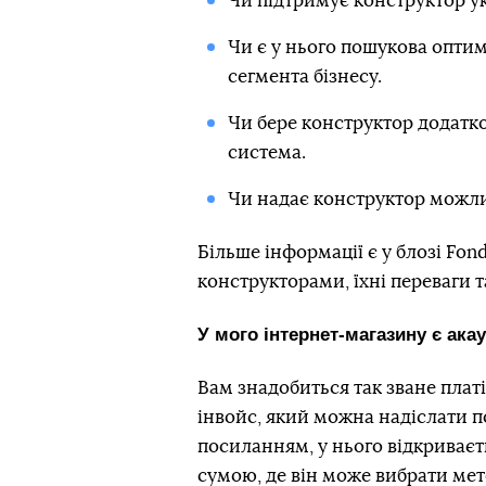
Чи підтримує конструктор ук
Чи є у нього пошукова оптимі
сегмента бізнесу.
Чи бере конструктор додатков
система.
Чи надає конструктор можли
Більше інформації є у блозі Fon
конструкторами, їхні переваги т
У мого інтернет-магазину є ака
Вам знадобиться так зване пла
інвойс, який можна надіслати п
посиланням, у нього відкриваєт
сумою, де він може вибрати ме