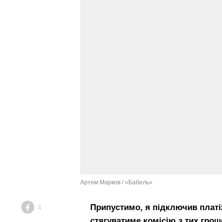
Артем Марков / «Бабель»
Припустимо, я підключив платі
4
Facebook
стягуватиме комісію з тих грош