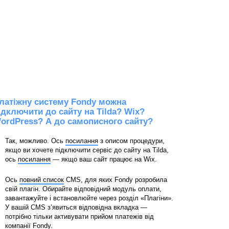
латіжну систему Fondy можна
ідключити до сайту на Tilda? Wix?
ordPress? А до самописного сайту?
Так, можливо. Ось
посилання
з описом процедури,
якщо ви хочете підключити сервіс до сайту на Tilda,
ось
посилання
— якщо ваш сайт працює на Wix.
Ось
повний список
CMS, для яких Fondy розробила
свій плагін. Обирайте відповідний модуль оплати,
завантажуйте і встановлюйте через розділ «Плагіни».
У вашій CMS зʼявиться відповідна вкладка —
потрібно тільки активувати прийом платежів від
компанії Fondy.