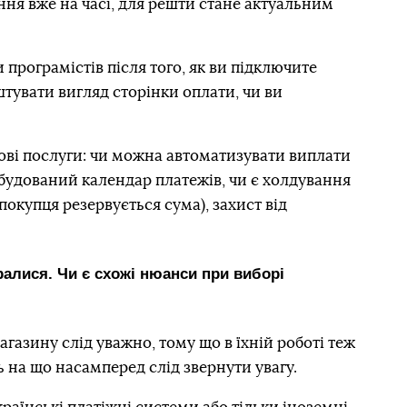
ання вже на часі, для решти стане актуальним
програмістів після того, як ви підключите
тувати вигляд сторінки оплати, чи ви
ові послуги: чи можна автоматизувати виплати
будований календар платежів, чи є холдування
 покупця резервується сума), захист від
ралися. Чи є схожі нюанси при виборі
газину слід уважно, тому що в їхній роботі теж
ь на що насамперед слід звернути увагу.