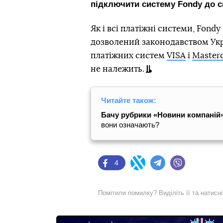
підключити систему Fondy до с
Як і всі платіжні системи, Fond
дозволений законодавством Укра
платіжних систем
VISA
і
Master
не належить.
Читайте також:
Бачу рубрики «Новини компаній»
вони означають?
4
Facebook
Twitter
Telegram
Viber
Помітили помилку? Виділіть її та натисн