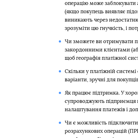
операцію може заблокувати 
(якщо покупець виявляє підоз
виникають через недостатню 
зрозуміти цю гнучкість, і по
Чи зможете ви отримувати пл
закордонними клієнтами (або 
щоб географія платіжної сист
Скільки у платіжній системі
варіанти, зручні для покупців
Як працює підтримка. У хоро
супроводжують підприємця в
налаштування платежів і доп
Чи є можливість підключити
розрахункових операцій (ПРР