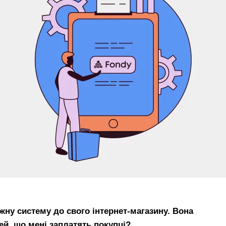
жну систему до свого інтернет-магазину. Вона
ей, що мені заплатять покупці?