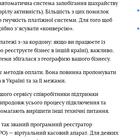
автоматична система запобігання шахрайству
рілу активність). Більшість з цих помилок
гнучкість платіжної системи. Для того щоб
трібно зʼясувати «конверсію».
атежі з-за кордону: якщо ви працюєте із
реєструєте бізнес в іншій країні), важливо,
еми збігалася з географією вашого бізнесу.
 є методів оплати. Вона повинна пропонувати
 в Україні та за її межами.
шого сервісу співробітники підтримки
продовж усього процесу підключення та
омагають вирішити інші технічні питання.
 так званий програмний реєстратор
О) — віртуальний касовий апарат. Для деяких