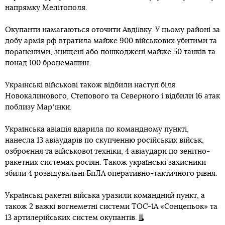
напрямку Мелітополя.
Окупанти намагаються оточити Авдіївку. У цьому районі за
добу армія рф втратила майже 900 військових убитими та
пораненими, знищені або пошкоджені майже 50 танків та
понад 100 бронемашин.
Українські військові також відбили наступ біля
Новокалинового, Степового та Северного і відбили 16 атак
поблизу Марʼїнки.
Українська авіація вдарила по командному пункті,
нанесла 13 авіаударів по скупченню російських військ,
озброєння та військової техніки, 4 авіаудари по зенітно-
ракетних системах росіян. Також українські захисники
збили 4 розвідувальні БпЛА оперативно-тактичного рівня.
Українські ракетні війська уразили командний пункт, а
також 2 важкі вогнеметні системи ТОС-1А «Сонцепьок» та
13 артилерійських систем окупантів.