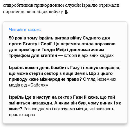
співробітників прикордонної служби Ізраїлю отримали
поранення внаслідок вибуху.
Читайте також:
50 років тому Ізраїль виграв війну Судного дня
проти Єгипту і Сирії. Ця перемога стала поразкою
для премʼєрки Голди Меїр і дипломатичним
тріумфом для єгиптян
— історія в архівних кадрах
Ізраїль кожен день бомбить Газу і планує операцію,
що може стерти сектор з лиця Землі. Що з цього
приводу каже міжнародне право?
Огляд іноземних
медіа від «Бабеля»
Ізраїль іде в наступ на сектор Гази й каже, що той
зміниться назавжди. А яким він був, чому виник і як
живе?
Розповідаємо і показуємо місця, які зникають
просто зараз