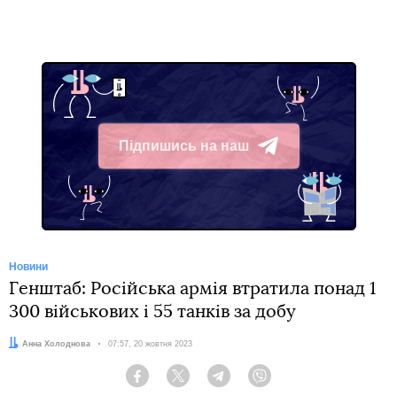
Підпишись на наш
Telegram
Новини
Генштаб: Російська армія втратила понад 1
300 військових і 55 танків за добу
Автор:
Анна Холоднова
Дата:
07:57, 20 жовтня 2023
Facebook
Twitter
Telegram
Viber