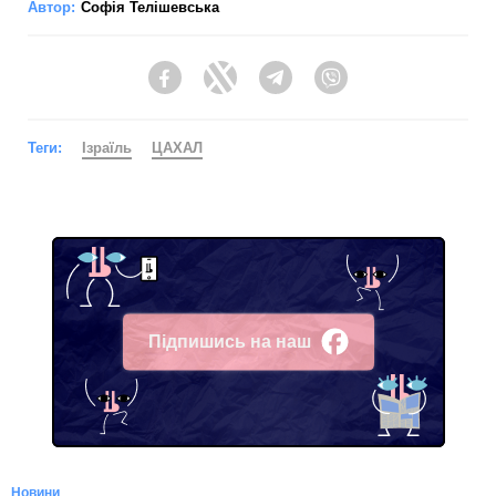
Автор:
Софія Телішевська
Facebook
Twitter
Telegram
Viber
Теги:
Ізраїль
ЦАХАЛ
Підпишись на наш
Facebook
Новини