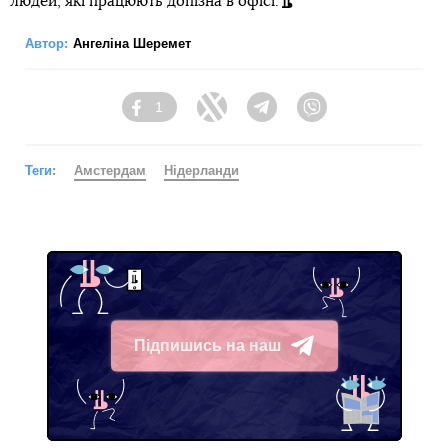
людей, які працюють допізна в офісі.
Автор:
Ангеліна Шеремет
1
Facebook
Twitter
Telegram
Viber
Теги:
Амстердам
Нідерланди
Підпишись на наш
Telegram