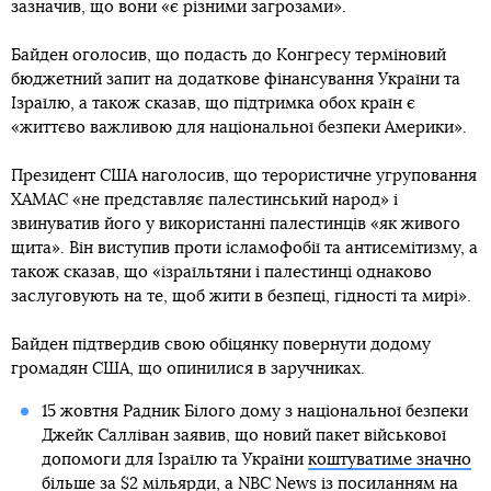
зазначив, що вони «є різними загрозами».
Байден оголосив, що подасть до Конгресу терміновий
бюджетний запит на додаткове фінансування України та
Ізраїлю, а також сказав, що підтримка обох країн є
«життєво важливою для національної безпеки Америки».
Президент США наголосив, що терористичне угруповання
ХАМАС «не представляє палестинський народ» і
звинуватив його у використанні палестинців «як живого
щита». Він виступив проти ісламофобії та антисемітизму, а
також сказав, що «ізраїльтяни і палестинці однаково
заслуговують на те, щоб жити в безпеці, гідності та мирі».
Байден підтвердив свою обіцянку повернути додому
громадян США, що опинилися в заручниках.
15 жовтня Радник Білого дому з національної безпеки
Джейк Салліван заявив, що новий пакет військової
допомоги для Ізраїлю та України
коштуватиме значно
більше за $2 мільярди
, а
NBC News
із посиланням на