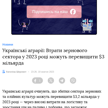
Підпишись на наш
Facebook
Новини
Українські аграрії: Втрати зернового
сектора у 2023 році можуть перевищити $3
мільярда
Автор:
Ангеліна Шеремет
Дата:
23:26, 19 жовтня 2023
1
Facebook
Twitter
Telegram
Viber
Українські аграрії очікують, що збитки сектора зернових
та олійних культур можуть перевищити $3,2 мільярда у
2023 році — через високі витрати на логістику та
зростання цін на паливо і добрива, що загрожує