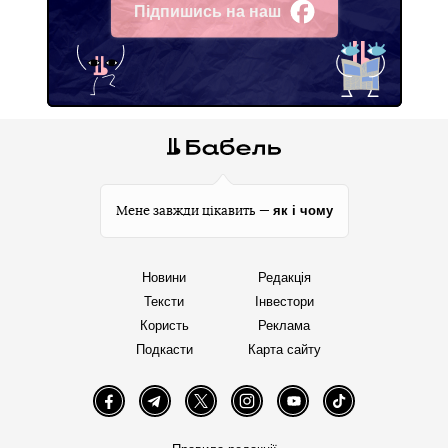
Підпишись на наш
Facebook
як і чому
Мене завжди цікавить —
Новини
Редакція
Тексти
Інвестори
Користь
Реклама
Подкасти
Карта сайту
Facebook
Telegram
Twitter
Instagram
YouTube
TikTok