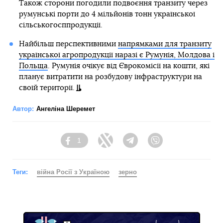
Також сторони погодили подвоєння транзиту через
румунські порти до 4 мільйонів тонн української
сільськогосппродукції.
Найбільш перспективними
напрямками для транзиту
української агропродукції наразі є Румунія, Молдова і
Польща
. Румунія очікує від Єврокомісії на кошти, які
планує витратити на розбудову інфраструктури на
своїй території.
Автор:
Ангеліна Шеремет
1
Facebook
Twitter
Telegram
Viber
Теги:
війна Росії з Україною
зерно