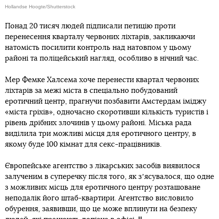
Hollandse Hoogte/Shutterstock
Понад 20 тисяч людей підписали петицію проти
перенесення кварталу червоних ліхтарів, закликаючи
натомість посилити контроль над натовпом у цьому
районі та поліцейський нагляд, особливо в нічний час.
Мер Фемке Халсема хоче перенести квартал червоних
ліхтарів за межі міста в спеціально побудований
еротичний центр, прагнучи позбавити Амстердам іміджу
«міста гріхів», одночасно скоротивши кількість туристів і
рівень дрібних злочинів у цьому районі. Міська рада
виділила три можливі місця для еротичного центру, в
якому буде 100 кімнат для секс-працівників.
Європейське агентство з лікарських засобів виявилося
залученим в суперечку після того, як зʼясувалося, що одне
з можливих місць для еротичного центру розташоване
неподалік його штаб-квартири. Агентство висловило
обурення, заявивши, що це може вплинути на безпеку