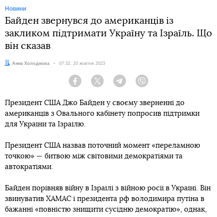
Новини
Байден звернувся до американців із
закликом підтримати Україну та Ізраїль. Що
він сказав
Автор:
Анна Холоднова
Дата:
07:32, 20 жовтня 2023
Facebook
Twitter
Telegram
Viber
Президент США Джо Байден у своєму зверненні до
американців з Овального кабінету попросив підтримки
для України та Ізраїлю.
Президент США назвав поточний момент «переламною
точкою» — битвою між світовими демократіями та
автократіями.
Байден порівняв війну в Ізраїлі з війною росії в Україні. Він
звинуватив ХАМАС і президента рф володимира путіна в
бажанні «повністю знищити сусідню демократію», однак,