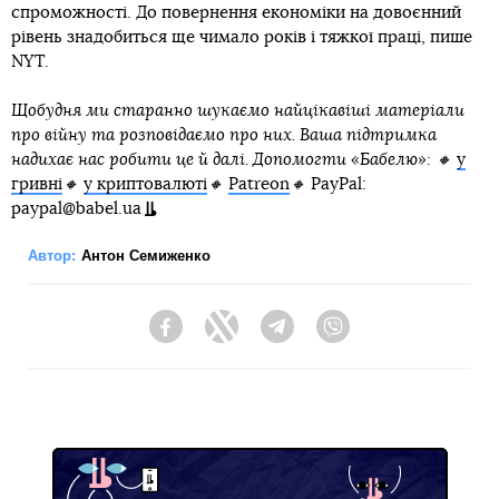
спроможності. До повернення економіки на довоєнний
рівень знадобиться ще чимало років і тяжкої праці, пише
NYT.
Щобудня ми старанно шукаємо найцікавіші матеріали
про війну та розповідаємо про них. Ваша підтримка
надихає нас робити це й далі. Допомогти «Бабелю»: 🔸
у
гривні
🔸
у криптовалюті
🔸
Patreon
🔸
PayPal:
paypal@babel.ua
Автор:
Антон Семиженко
Facebook
Twitter
Telegram
Viber