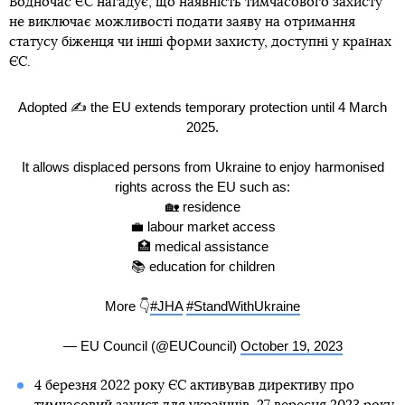
Водночас ЄС нагадує, що наявність тимчасового захисту
не виключає можливості подати заяву на отримання
статусу біженця чи інші форми захисту, доступні у країнах
ЄС.
Adopted ✍️ the EU extends temporary protection until 4 March
2025.
It allows displaced persons from Ukraine to enjoy harmonised
rights across the EU such as:
🏡 residence
💼 labour market access
🏥 medical assistance
📚 education for children
More 👇
#JHA
#StandWithUkraine
— EU Council (@EUCouncil)
October 19, 2023
4 березня 2022 року ЄС активував директиву про