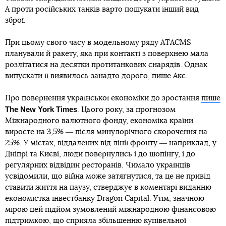
А проти російських танків варто пошукати інший вид
зброї.
При цьому свого часу в модельному ряду ATACMS
планували й ракету, яка при контакті з поверхнею мала
розлітатися на десятки протитанкових снарядів. Однак
випускати її виявилось занадто дорого, пише Акс.
Про повернення української економіки до зростання
пише
The New York Times
. Цього року, за прогнозом
Міжнародного валютного фонду, економіка країни
виросте на 3,5% ― після минулорічного скорочення на
25%. У містах, віддалених від лінії фронту ― наприклад, у
Дніпрі та Києві, люди повернулись і до шопінгу, і до
регулярних відвідин ресторанів. Чимало українців
усвідомили, що війна може затягнутися, та це не привід
ставити життя на паузу, стверджує в коментарі виданню
економістка інвестбанку Dragon Capital. Утім, значною
мірою цей підйом зумовлений міжнародною фінансовою
підтримкою, що сприяла збільшенню купівельної