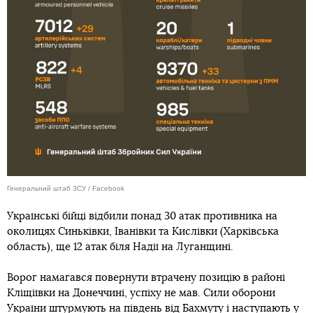
Генеральний штаб ЗСУ / Facebook
Українські бійці відбили понад 30 атак противника на
околицях Синьківки, Іванівки та Кислівки (Харківська
область), ще 12 атак біля Надії на Луганщині.
Ворог намагався повернути втрачену позицію в районі
Кліщіївки на Донеччині, успіху не мав. Сили оборони
України штурмують на південь від Бахмуту і наступають у