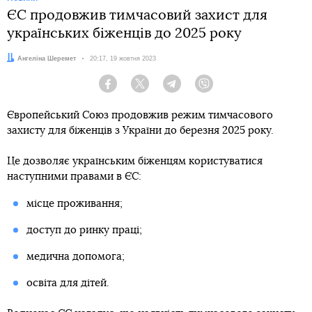
ЄС продовжив тимчасовий захист для
українських біженців до 2025 року
Автор:
Ангеліна Шеремет
Дата:
20:17, 19 жовтня 2023
Facebook
Twitter
Telegram
Viber
Європейський Союз продовжив режим тимчасового
захисту для біженців з України до березня 2025 року.
Це дозволяє українським біженцям користуватися
наступними правами в ЄС:
місце проживання;
доступ до ринку праці;
медична допомога;
освіта для дітей.