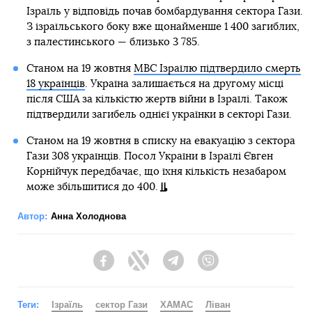
Ізраїль у відповідь почав бомбардування сектора Гази.
З ізраїльського боку вже щонайменше 1 400 загиблих,
з палестинського — близько 3 785.
Станом на 19 жовтня
МВС Ізраїлю підтвердило смерть
18 українців
. Україна залишається на другому місці
після США за кількістю жертв війни в Ізраїлі. Також
підтвердили загибель однієї українки в секторі Гази.
Станом на 19 жовтня в списку на евакуацію з сектора
Гази 308 українців. Посол України в Ізраїлі Євген
Корнійчук передбачає, що їхня кількість незабаром
може збільшитися до 400.
Автор:
Анна Холоднова
Facebook
Twitter
Telegram
Viber
Теги:
Ізраїль
сектор Гази
ХАМАС
Ліван