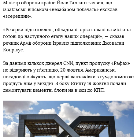
Міністр оборони країни Йоав Галлант заявив, що
ізраїльські військові «незабаром побачать» ексклав
«зсередини».
«Резерви підготовлені, обладнані, орієнтовані на місію та
готові до наступного етапу наших операцій», — сказав
речник Армії оборони Ізраїлю підполковник Джонатан
Конрікус.
За
даними
кількох джерел CNN, пункт пропуску «Рафах»
не відкриють у пʼятницю, 20 жовтня. Американські
посадовці очікують, що перші вантажівки з гумдопомогою
проїдуть ним у вихідні. З боку Єгипту 19 жовтня почали
демонтувати цементні блоки на вʼїзді до КПП.