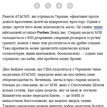
Facebook
Twitter
Telegram
Viber
Ракети ATACMS, які отримала Україна, ефективні проти
доволі вразливих цілей на відкритому просторі. Однак є
дещо, проти чого вони допоможуть мало. Це танки,
пише
Forbes
військовий оглядач
Девід Акс. Снаряд моделі М39
складається з 950 розривних снарядів розміром із ручну
гранату, кожен з яких теж розлітається на дрібні уламки.
Така шрапнель може зрешетити одночасно кілька
гелікоптерів, шини вантажівок, боєкомплект ― однак такі
«гранати» заслабкі, аби пробити міцну броню.
Джо Байден сказав, що США поділяться з Україною тими
моделями ATACMS, передача яких не послабить їхню
обороноздатність. Вочевидь, ідеться про старіші моделі,
близькі до списання, як-от M39, яких у Сполучених Штатів
кілька сотень. Іще одна модель, яку за цією ж логікою
Вашингтон може передати Києву, ― це М48S із
некасетною боєголовкою, що важить чверть тонни.
Такими снарядами можна нищити добре укріплені будівлі.