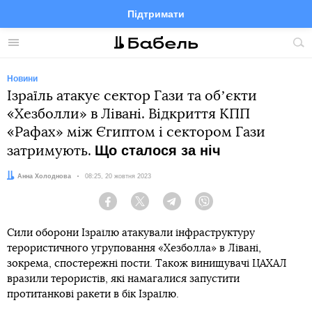
Підтримати
Facebook
Telegram
Twitter
Instagram
Меню
По
по
сай
Новини
Ізраїль атакує сектор Гази та обʼєкти
«Хезболли» в Лівані. Відкриття КПП
«Рафах» між Єгиптом і сектором Гази
Що сталося за ніч
затримують.
Автор:
Анна Холоднова
Дата:
08:25, 20 жовтня 2023
Facebook
Twitter
Telegram
Viber
Сили оборони Ізраїлю атакували інфраструктуру
терористичного угруповання «Хезболла» в Лівані,
зокрема, спостережні пости. Також винищувачі ЦАХАЛ
вразили терористів, які намагалися запустити
протитанкові ракети в бік Ізраїлю.