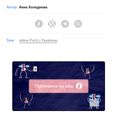
Автор:
Анна Холоднова
Facebook
Twitter
Telegram
Viber
Теги:
війна Росії з Україною
Підпишись на наш
Facebook