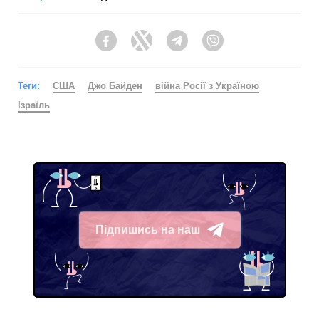
Facebook
Twitter
Telegram
Viber
Теги:
США
Джо Байден
війна Росії з Україною
Ізраїль
Підпишись на наш
Telegram