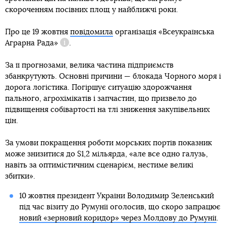
скороченням посівних площ у найближчі роки.
Про це 19 жовтня
повідомила
організація
«Всеукраїнська
Аграрна Рада»
.
Довідка
За її прогнозами, велика частина підприємств
збанкрутують. Основні причини — блокада Чорного моря і
дорога логістика. Погіршує ситуацію здорожчання
пального, агрохімікатів і запчастин, що призвело до
підвищення собівартості на тлі зниження закупівельних
цін.
За умови покращення роботи морських портів показник
може знизитися до $1,2 мільярда, «але все одно галузь,
навіть за оптимістичним сценарієм, нестиме великі
збитки».
10 жовтня президент України Володимир Зеленський
під час візиту до Румунії оголосив, що скоро запрацює
новий «зерновий коридор» через Молдову до Румунії
.