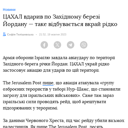
Новини
ЦАХАЛ вдарив по Західному березі
Йордану — таке відбувається вкрай рідко
Автор:
Софія Телішевська
Дата:
21:52, 19 жовтня 2023
Facebook
Twitter
Telegram
Viber
Армія оборони Ізраїлю завдала авіаудару по території
Західного берега річки Йордан. ЦАХАЛ украй рідко
застосовує авіацію для ударів по цій території.
The Jerusalem Post
пише
, що авіація атакувала «групу
озброєних терористів у таборі Нур-Шамс, що становили
загрозу для ізраїльських військових». Саме там зараз
ізраїльські сили проводять рейд, щоб арештувати
підозрюваних у тероризмі.
За даними Червоного Хреста, під час рейду убили вісьмох
палестинців. Як пише The Jerusalem Post, десять