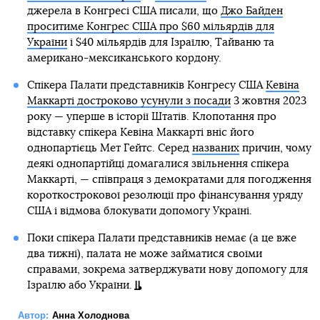
джерела в Конгресі США писали, що
Джо Байден
проситиме Конгрес США про $60 мільярдів для
України
і $40 мільярдів для Ізраїлю, Тайваню та
американо-мексиканського кордону.
Спікера Палати представників Конгресу США
Кевіна
Маккарті достроково усунули з посади
3 жовтня 2023
року — уперше в історії Штатів. Клопотання про
відставку спікера Кевіна Маккарті вніс його
однопартієць Мет Гейтс. Серед
названих
причин, чому
деякі однопартійці домагалися звільнення спікера
Маккарті, — співпраця з демократами для погодження
короткострокової резолюції про фінансування уряду
США і відмова блокувати допомогу Україні.
Поки спікера Палати представників немає (а це вже
два тижні), палата не може займатися своїми
справами, зокрема затверджувати нову допомогу для
Ізраїлю або України.
Автор:
Анна Холоднова