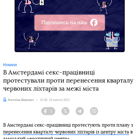
Підпишись на наш
Facebook
Новини
В Амстердамі секс-працівниці
протестували проти перенесення кварталу
червоних ліхтарів за межі міста
Автор:
Ангеліна Шеремет
Дата:
22:48, 19 жовтня 2023
1
Facebook
Twitter
Telegram
Viber
В Амстердамі секс-працівниці протестують проти плану з
перенесення кварталу червоних ліхтарів із центру міста
в
заміський «еротичний центр».