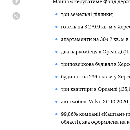
Майном керуватиме Фонд держав
Telegram
три земельні ділянки;
Viber
готель на 3 279,9 кв. м у Херс
апартаменти на 304,2 кв. м в 
два паркомісця в Ореанді (Ял
триповерхова будівля в Херсон
будинок на 236,7 кв. м у Херс
три квартири в Ореанді (135,1 к
автомобіль Volvo XC90 2020 
99,86% компанії «Каштан» (
області), яка оформлена на