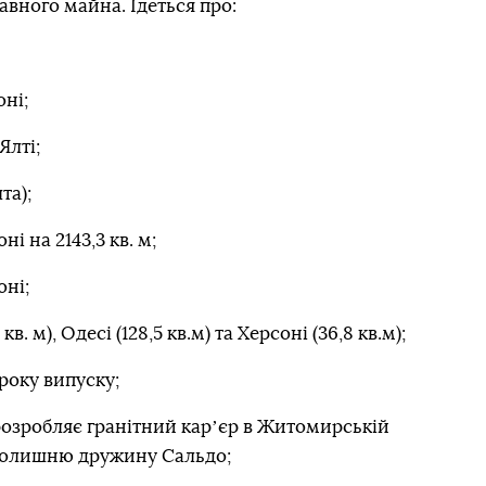
ного майна. Ідеться про:
оні;
Ялті;
та);
і на 2143,3 кв. м;
оні;
в. м), Одесі (128,5 кв.м) та Херсоні (36,8 кв.м);
року випуску;
розробляє гранітний карʼєр в Житомирській
 колишню дружину Сальдо;