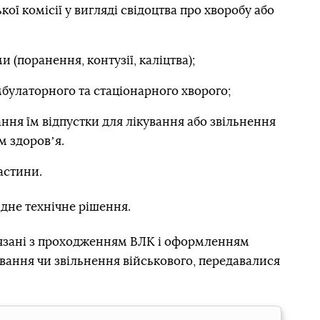
ої комісії у вигляді свідоцтва про хворобу або
 (поранення, контузії, каліцтва);
булаторного та стаціонарного хворого;
ння їм відпустки для лікування або звільнення
м здоровʼя.
частини.
дне технічне рішення.
вʼязані з проходженням ВЛК і оформленням
вання чи звільнення військового, передавалися