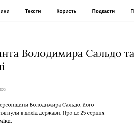
вини
Тексти
Користь
Подкасти
П
нта Володимира Сальдо та
і
2023
 Херсонщини Володимира Сальдо, його
ягнули в дохід держави. Про це 25 серпня
міки.