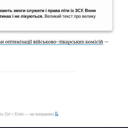
ають змоги служити і права піти із ЗСУ. Вони
тинах і не лікуються.
Великий текст про велику
н оптимізації військово-лікарських комісій
—
іть
Ctrl
+
Enter
— ми виправимо