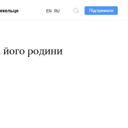
Підтримати
екельце
Пошук
EN
RU
по
сайту
 його родини