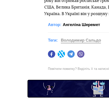
року він отримав російське гро
США, Велика Британія, Канада, Ш
Україна. В Україні він у розшуку 
Автор:
Ангеліна Шеремет
Теги:
Володимир Сальдо
Facebook
Twitter
Telegram
Viber
Помітили помилку? Виділіть її та натисн