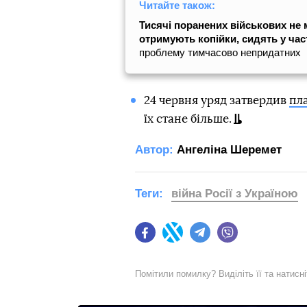
Читайте також:
Тисячі поранених військових не м
отримують копійки, сидять у час
проблему тимчасово непридатних
24 червня уряд затвердив
пла
їх стане більше.
Автор:
Ангеліна Шеремет
Теги:
війна Росії з Україною
Facebook
Twitter
Telegram
Viber
Помітили помилку? Виділіть її та натисн