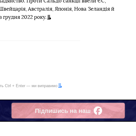
мадянство. Проти Сальдо санкції ввели ЄС,
вейцарія, Австралія, Японія, Нова Зеландія й
з грудня 2022 року.
іть
Ctrl
+
Enter
— ми виправимо
Підпишись на наш
Facebook