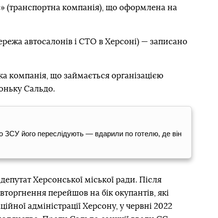
с» (транспортна компанія), що оформлена на
режа автосалонів і СТО в Херсоні) — записано
а компанія, що займається організацією
оньку Сальдо.
 ЗСУ його переслідують — вдарили по готелю, де він
епутат Херсонської міської ради. Після
торгнення перейшов на бік окупантів, які
ійної адміністрації Херсону, у червні 2022