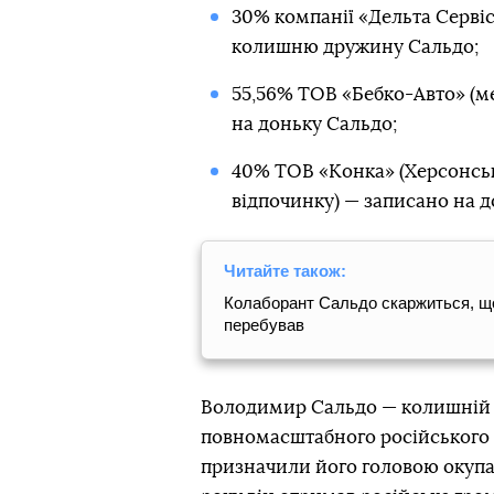
30% компанії «Дельта Серві
колишню дружину Сальдо;
55,56% ТОВ «Бебко-Авто» (ме
на доньку Сальдо;
40% ТОВ «Конка» (Херсонськ
відпочинку) — записано на д
Читайте також:
Колаборант Сальдо скаржиться, що
перебував
Володимир Сальдо — колишній д
повномасштабного російського в
призначили його головою окупац