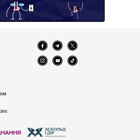
Facebook
Telegram
Twitter
Instagram
YouTube
TikTok
том
ies