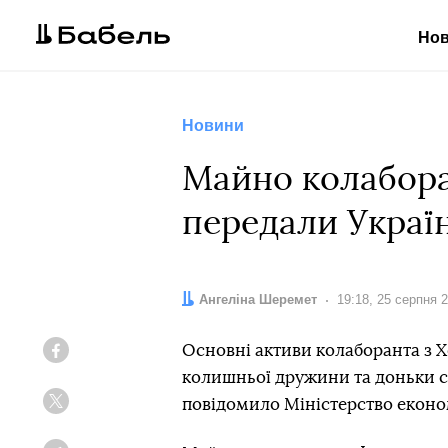
Но
Новини
Майно колабора
передали Україн
Автор:
Ангеліна Шеремет
Дата:
19:18, 25 серпня 
Основні активи колаборанта з
Facebook
колишньої дружини та доньки ст
повідомило Міністерство еконо
Twitter