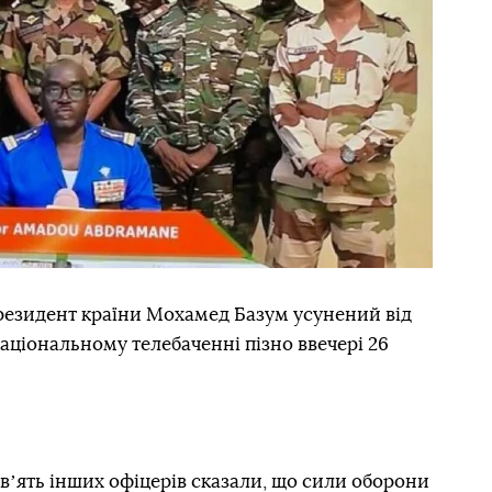
 президент країни Мохамед Базум усунений від
національному телебаченні пізно ввечері 26
вʼять інших офіцерів сказали, що сили оборони