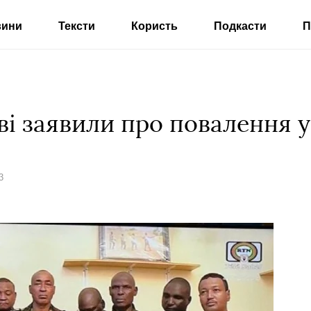
вини
Тексти
Користь
Подкасти
П
ові заявили про повалення 
3