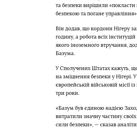
та безпеки вирішили «покласти к
безпекою та погане управління»
Він додав, що кордони Нігеру з
годину, а робота всіх інституці
якого іноземного втручання, до
Базума.
У Сполучених Штатах кажуть, що
на зміцнення безпеки у Нігері. 
європейській військовій місії і
три роки.
«Базум був єдиною надією Заход
витратили значну частину своїх 
сили безпеки», — сказав аналіти