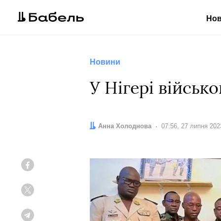
Но
Новини
У Нігері військ
Автор:
Анна Холоднова
Дата:
07:56, 27 липня 202
Facebook
Twitter
Telegram