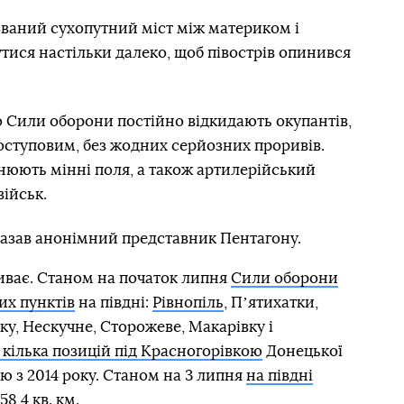
 званий сухопутний міст між материком і
ися настільки далеко, щоб півострів опинився
що Сили оборони постійно відкидають окупантів,
поступовим, без жодних серйозних проривів.
нюють мінні поля, а також артилерійський
військ.
казав анонімний представник Пентагону.
иває. Станом на початок липня
Сили оборони
их пунктів
на півдні:
Рівнопіль
, Пʼятихатки,
ку, Нескучне, Сторожеве, Макарівку і
кілька позицій під Красногорівкою
Донецької
ією з 2014 року. Станом на 3 липня
на півдні
58,4 кв. км.