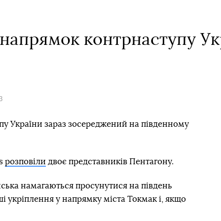
напрямок контрнаступу Ук
3
у України зараз зосереджений на південному
es
розповіли
двоє представників Пентагону.
ійська намагаються просунутися на південь
нші укріплення у напрямку міста Токмак і, якщо