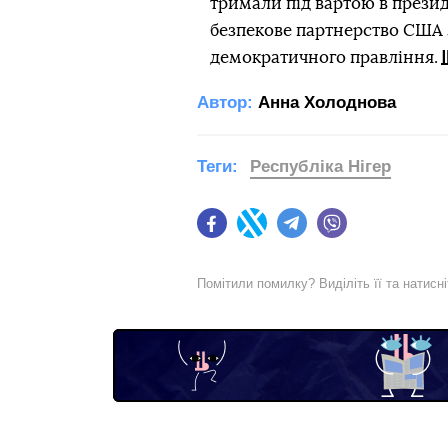
тримали під вартою в презид
безпекове партнерство США 
демократичного правління.
Автор:
Анна Холоднова
Теги:
Республіка Нігер
Facebook
Twitter
Telegram
Viber
Помітили помилку? Виділіть її та натисн