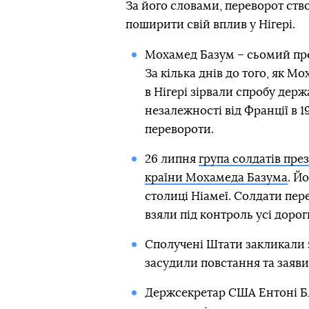
За його словами, переворот ство
поширити свій вплив у Нігері.
Мохамед Базум – сьомий през
За кілька днів до того, як Мо
в Нігері зірвали спробу держ
незалежності від Франції в 19
перевороти.
26 липня
група солдатів през
країни Мохамеда Базума
. Й
столиці Ніамеї. Солдати пере
взяли під контроль усі дорог
Сполучені Штати закликали 
засудили повстання та заяв
Держсекретар США Ентоні Бл