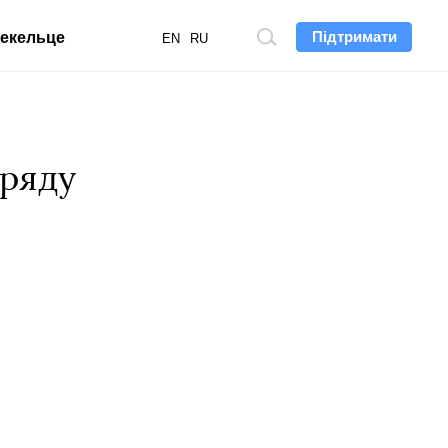
Підтримати
екельце
Пошук
EN
RU
по
сайту
уряду