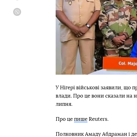
Viber
У Нігері військові заявили, що
влади. Про це вони сказали на 
липня.
Про це
пише
Reuters.
Полковник Амаду Абдраман і де