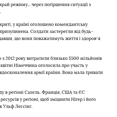
рай режиму... через погіршення ситуації з
.
акриті, у країні оголошено комендантську
й призупинена. Солдати застерегли від будь-
давши, що вони поважатимуть життя і здоровʼя
 з 2012 року витратили близько $500 мільйонів
У квітні Німеччина оголосила про участь у
з вдосконалення армії країни. Вона мала тривати
у в регіоні Сахель. Франція, США та ЄС
ресурсів у регіоні, щоб зміцнити Нігер і його
к Ульф Лессінг.