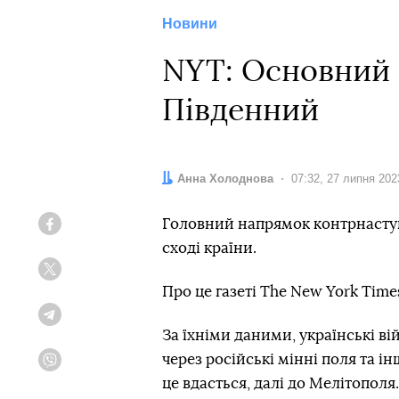
Новини
NYT: Основний 
Південний
Автор:
Анна Холоднова
Дата:
07:32, 27 липня 202
Головний напрямок контрнаступ
Facebook
сході країни.
Twitter
Про це газеті The New York Tim
Telegram
За їхніми даними, українські в
через російські мінні поля та і
Viber
це вдасться, далі до Мелітополя.