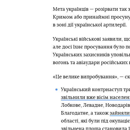
Мета українців — розірвати так
Кримом або принаймні просунут
в зоні дії української артилерії.
Українські військові заявили, 
але досі їхнє просування було 
Українських захисників уповіль
вогонь та авіаудари російських 
«Це велике випробування», — с
Український контрнаступ тр
звільнили вже вісім населен
Лобкове, Левадне, Новодарів
Благодатне, а також
зайняли 
області, які були під окупац
звільнена площа становила
1