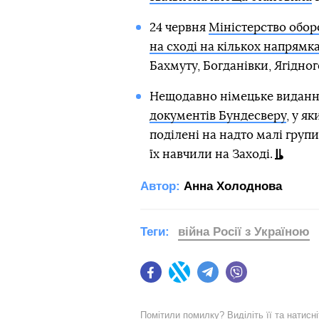
24 червня
Міністерство обор
на сході на кількох напрямк
Бахмуту, Богданівки, Ягідног
Нещодавно німецьке видан
документів Бундесверу
, у я
поділені на надто малі групи
їх навчили на Заході.
Автор:
Анна Холоднова
Теги:
війна Росії з Україною
Facebook
Twitter
Telegram
Viber
Помітили помилку? Виділіть її та натисн