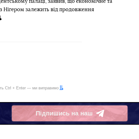
ентському палаці, заявив, що економічне та
з Нігером залежить від продовження
іть
Ctrl
+
Enter
— ми виправимо
Підпишись на наш
Telegram