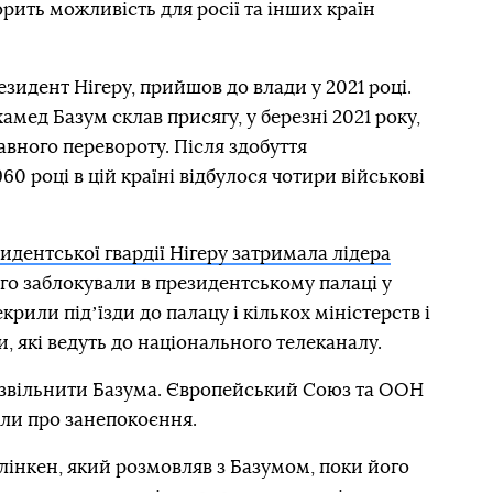
рить можливість для росії та інших країн
идент Нігеру, прийшов до влади у 2021 році.
хамед Базум склав присягу, у березні 2021 року,
авного перевороту. Після здобуття
60 році в цій країні відбулося чотири військові
идентської гвардії Нігеру затримала лідера
ого заблокували в президентському палаці у
крили підʼїзди до палацу і кількох міністерств і
и, які ведуть до національного телеканалу.
звільнити Базума. Європейський Союз та ООН
или про занепокоєння.
інкен, який розмовляв з Базумом, поки його