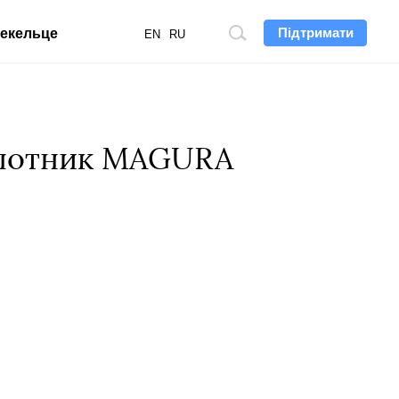
Підтримати
екельце
Пошук
EN
RU
по
сайту
пілотник MAGURA