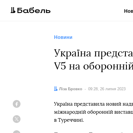
Но
Новини
Україна предст
V5 на оборонній
Автор:
Ліза Бровко
Дата:
09:28, 26 липня 2023
Україна представила новий на
Facebook
міжнародній оборонній виставці 
в Туреччині.
Twitter