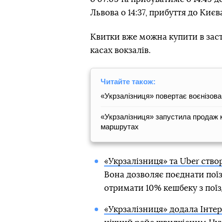
Львова о 14:37, прибуття до Києва
Квитки вже можна купити в застос
касах вокзалів.
Читайте також:
«Укрзалізниця» повертає воєнізова
«Укрзалізниця» запустила продаж к
маршрутах
«Укрзалізниця» та Uber ство
Вона дозволяє поєднати поїз
отримати 10% кешбеку з поїзд
«Укрзалізниця» додала Інтер