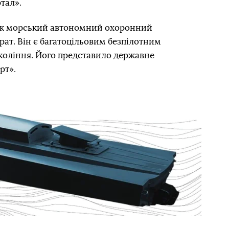
тал».
к морський автономний охоронний
ат. Він є багатоцільовим безпілотним
оління. Його представило державне
рт».