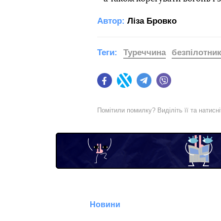
Автор:
Ліза Бровко
Теги:
Туреччина
безпілотни
Facebook
Twitter
Telegram
Viber
Помітили помилку? Виділіть її та натисн
Новини