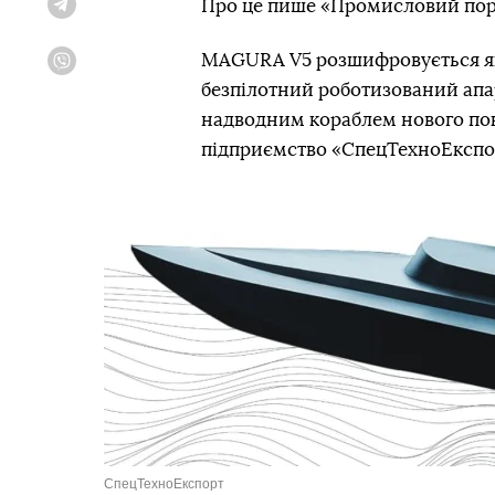
Про це пише «Промисловий пор
Telegram
MAGURA V5 розшифровується я
Viber
безпілотний роботизований апар
надводним кораблем нового пок
підприємство «СпецТехноЕкспо
СпецТехноЕкспорт