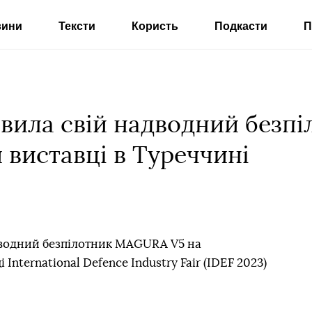
вини
Тексти
Користь
Подкасти
П
авила свій надводний без
 виставці в Туреччині
дводний безпілотник MAGURA V5 на
International Defence Industry Fair (IDEF 2023)