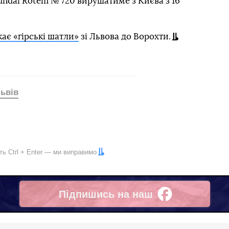
ndai Rotem № 720 вирушатиме з Києва з 16
ає «гірські шатли»
зі Львова до Ворохти.
ьвів
іть
Ctrl
+
Enter
— ми виправимо
Підпишись на наш
Facebook