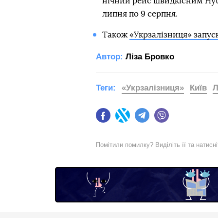
нічний рейс швидкісним Hyu
липня по 9 серпня.
Також
«Укрзалізниця» запуск
Автор:
Ліза Бровко
Теги:
«Укрзалізниця»
Київ
Л
Facebook
Twitter
Telegram
Viber
Помітили помилку? Виділіть її та натисн