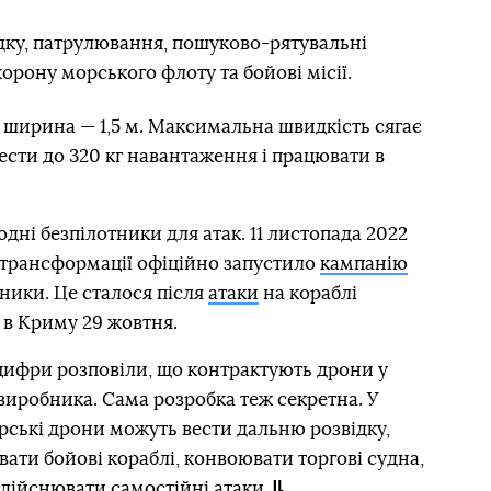
дку, патрулювання, пошуково-рятувальні
орону морського флоту та бойові місії.
а ширина — 1,5 м. Максимальна швидкість сягає
ести до 320 кг навантаження і працювати в
дні безпілотники для атак. 11 листопада 2022
 трансформації офіційно запустило
кампанію
тники. Це сталося після
атаки
на кораблі
 в Криму 29 жовтня.
цифри розповіли, що контрактують дрони у
виробника. Сама розробка теж секретна. У
орські дрони можуть вести дальню розвідку,
ати бойові кораблі, конвоювати торгові судна,
здійснювати самостійні атаки.