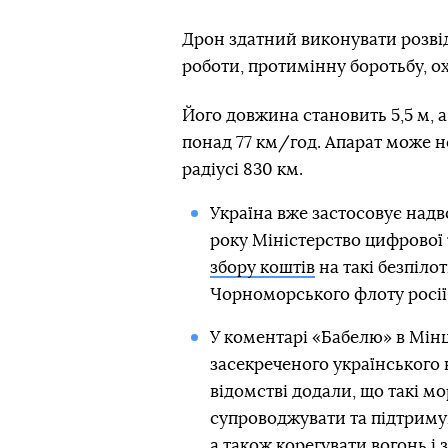
Дрон здатний виконувати розві
роботи, протимінну боротьбу, ох
Його довжина становить 5,5 м, 
понад 77 км/год. Апарат може н
радіусі 830 км.
Україна вже застосовує надво
року Міністерство цифрової
збору коштів
на такі безпіло
Чорноморського флоту росії
У коментарі «Бабелю» в Мін
засекреченого українського 
відомстві додали, що такі м
супроводжувати та підтримув
а також корегувати вогонь і 