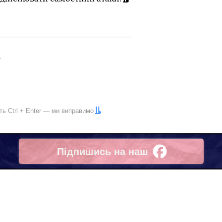
к
іть
Ctrl
+
Enter
— ми виправимо
Підпишись на наш
Facebook