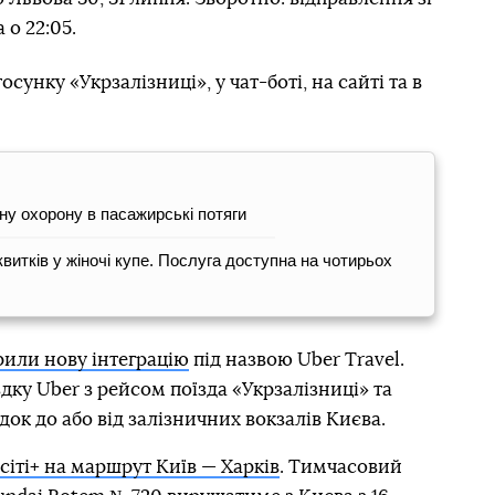
 о 22:05.
унку «Укрзалізниці», у чат-боті, на сайті та в
ну охорону в пасажирські потяги
витків у жіночі купе. Послуга доступна на чотирьох
рили нову інтеграцію
під назвою Uber Travel.
дку Uber з рейсом поїзда «Укрзалізниці» та
ок до або від залізничних вокзалів Києва.
сіті+ на маршрут Київ — Харків
. Тимчасовий