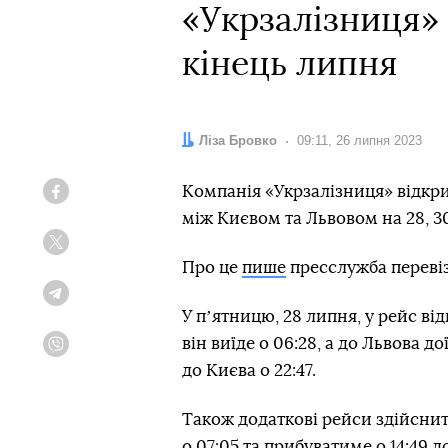
«Укрзалізниця» 
кінець липня
Автор:
Ліза Бровко
Дата:
09:11, 26 липня 2023
Компанія «Укрзалізниця» відкри
Facebook
між Києвом та Львовом на 28, 30 
Twitter
Про це
пише
пресслужба переві
Telegram
У пʼятницю, 28 липня, у рейс від
він виїде о 06:28, а до Львова до
Viber
до Києва о 22:47.
Також додаткові рейси здійснить
о 07:05 та прибуватиме о 14:49 д