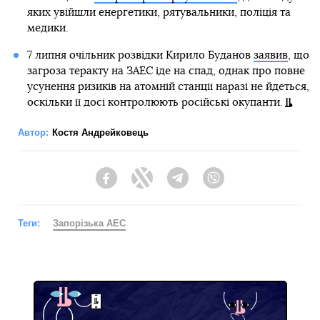
яких увійшли енергетики, рятувальники, поліція та
медики.
7 липня очільник розвідки Кирило Буданов
заявив
, що
загроза теракту на ЗАЕС іде на спад, однак про повне
усунення ризиків на атомній станції наразі не йдеться,
оскільки її досі контролюють російські окупанти.
Автор:
Костя Андрейковець
Facebook
Twitter
Telegram
Viber
Теги:
Запорізька АЕС