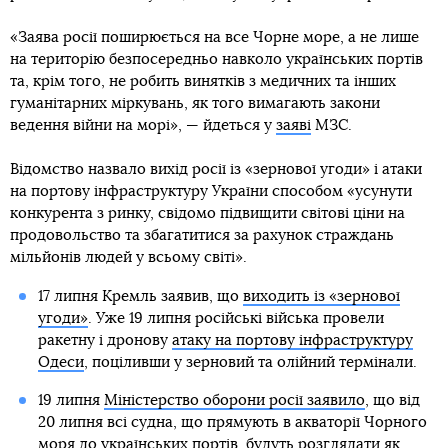
«Заява росії поширюється на все Чорне море, а не лише
на територію безпосередньо навколо українських портів
та, крім того, не робить винятків з медичних та інших
гуманітарних міркувань, як того вимагають закони
ведення війни на морі», — йдеться у
заяві
МЗС.
Відомство назвало вихід росії із «зернової угоди» і атаки
на портову інфраструктуру України способом «усунути
конкурента з ринку, свідомо підвищити світові ціни на
продовольство та збагатитися за рахунок страждань
мільйонів людей у всьому світі».
17 липня Кремль заявив, що
виходить із «зернової
угоди»
. Уже 19 липня російські війська провели
ракетну і дронову
атаку на портову інфраструктуру
Одеси
, поціливши у зерновий та олійний термінали.
19 липня
Міністерство оборони росії заявило
, що від
20 липня всі судна, що прямують в акваторії Чорного
моря до українських портів, будуть розглядати як