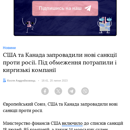
Підпишись на наш
Telegram
Новини
США та Канада запровадили нові санкції
проти росії. Під обмеження потрапили і
киргизькі компанії
Автор:
Костя Андрейковець
Дата:
18:41, 20 липня 2023
Facebook
Twitter
Telegram
Viber
Європейський Союз, США та Канада запровадили нові
санкції проти росії.
Міністерство фінансів США
включило
до списків санкцій
18 людей, 95 компаній, а також 14 морських суден.