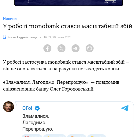
Новини
У роботі monobank стався масштабний збій
Автор:
Костя Андрейковець
Дата:
16:03, 20 липня 2023
Facebook
Twitter
Telegram
Viber
У роботі застосунка monobank стався масштабний збій —
він не оновлюється, а на рахунки не заходять кошти.
«Зламалися. Лагодимо. Перепрошую», — повідомив
співзасновник банку Олег Гороховський.