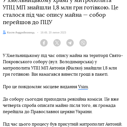
У хмельницькому храмі у митрополита
УПЦ МП знайшли 1,8 млн грн готівкою. Це
сталося під час опису майна — собор
перейшов до ПЦУ
Автор:
Костя Андрейковець
Дата:
16:49, 20 липня 2023
Facebook
Twitter
Telegram
Viber
У Хмельницькому під час опису майна на території Свято-
Покровського собору (вул. Володимирська) у
митрополита УПЦ МП Антонія (Фіалко) знайшли 1,8 млн
грн готівкою. Він намагався винести гроші в пакеті.
Про це повідомляє місцеве видання
Vsim
.
До собору сьогодні приходила ревізійна комісія. Це вже
четверта спроба описати майно після того, як громада
перейшла до Православної церкви України.
Під час цього процесу був присутній митрополит Антоній.