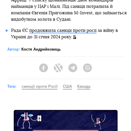
Африці. У списку щонайменше двоє командирів
найманців у ЦАР і Малі. Під санкції потрапила й
компанія Євгенія Пригожина M-Invest, що займається
видобутком золота в Судані.
Рада ЄС
продовжила санкції проти росії
за війну в
Україні до 31 січня 2024 року.
Автор:
Костя Андрейковець
Facebook
Twitter
Telegram
Viber
Теги:
санкції проти Росії
США
Канада