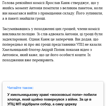
Голова ревізійної комісії Ярослав Каюк стверджує, що у
якийсь момент Антонія помітили з великим пакетом, коли
він намагався вийти з приміщення складу. Його зупинили,
а в пакеті знайшли гроші.
Засумнівавшись у походженні цих грошей, члени комісії
викликали поліцію. Зі слів адвоката Антонія, ці гроші були
задекларовані. Однак Каюк це заперечив. Він додав, що
попередньо ні про які гроші представники УПЦ не казали.
Хмельницький блогер Андрій Попик показав відео з
Антонієм, який каже, що це його особисті кошти. Їх
походження вже перевіряють.
Читайте також:
У хмельницькому храмі «московські попи» побили
хлопця, який щойно повернувся з війни. За це в
УПЦ МП відібрали собор, а саму церкву