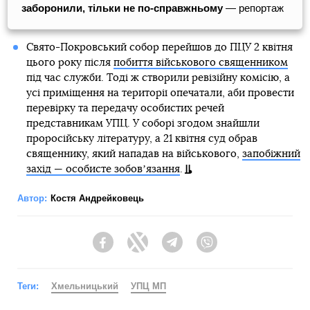
заборонили, тільки не по-справжньому
— репортаж
Свято-Покровський собор перейшов до ПЦУ 2 квітня
цього року після
побиття військового священником
під час служби. Тоді ж створили ревізійну комісію, а
усі приміщення на території опечатали, аби провести
перевірку та передачу особистих речей
представникам УПЦ. У соборі згодом знайшли
проросійську літературу, а 21 квітня суд обрав
священнику, який нападав на військового,
запобіжний
захід — особисте зобовʼязання
.
Автор:
Костя Андрейковець
Facebook
Twitter
Telegram
Viber
Теги:
Хмельницький
УПЦ МП