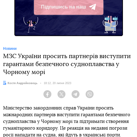
Підпишись на наш
Telegram
Новини
МЗС України просить партнерів виступити
гарантами безпечного судноплавства у
Чорному морі
Автор:
Костя Андрейковець
Дата:
18:12, 20 липня 2023
Facebook
Twitter
Telegram
Viber
Міністерство закордонних справ України просить
міжнародних партнерів виступити гарантами безпечного
судноплавства у Чорному морі та підтримати створення
гуманітарного коридору. Це реакція на недавні погрози
росії нападати на судна, які йдуть в українські порти.