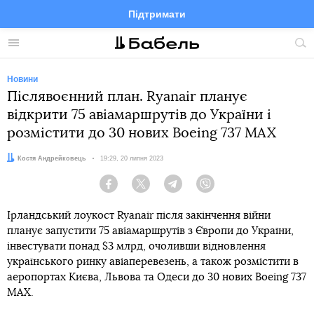
Підтримати
Facebook
Telegram
Twitter
Instagram
Меню
По
по
сай
Новини
Післявоєнний план. Ryanair планує
відкрити 75 авіамаршрутів до України і
розмістити до 30 нових Boeing 737 MAX
Автор:
Костя Андрейковець
Дата:
19:29, 20 липня 2023
Facebook
Twitter
Telegram
Viber
Ірландський лоукост Ryanair після закінчення війни
планує запустити 75 авіамаршрутів з Європи до України,
інвестувати понад $3 млрд, очоливши відновлення
українського ринку авіаперевезень, а також розмістити в
аеропортах Києва, Львова та Одеси до 30 нових Boeing 737
MAX.