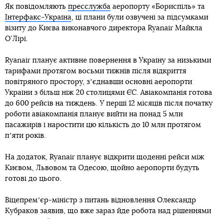
Як повідомляють
пресслужба
аеропорту «Бориспіль» та
Інтерфакс-Україна
, ці плани були озвучені за підсумками
візиту до Києва виконавчого директора Ryanair Майкла
О’Лірі.
Ryanair планує активне повернення в Україну за низькими
тарифами протягом восьми тижнів після відкриття
повітряного простору, зʼєднавши основні аеропорти
України з більш ніж 20 столицями ЄС. Авіакомпанія готова
до 600 рейсів на тиждень. У перші 12 місяців після початку
роботи авіакомпанія планує вийти на понад 5 млн
пасажирів і наростити цю кількість до 10 млн протягом
пʼяти років.
На додаток, Ryanair планує відкрити щоденні рейси між
Києвом, Львовом та Одесою, щойно аеропорти будуть
готові до цього.
Віцепремʼєр-міністр з питань відновлення Олександр
Кубраков заявив, що вже зараз йде робота над рішеннями