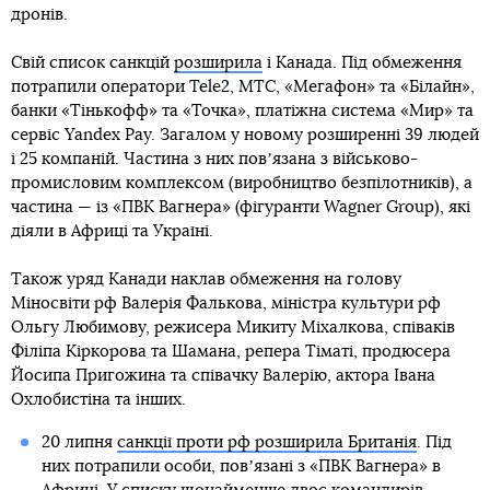
дронів.
Свій список санкцій
розширила
і Канада. Під обмеження
потрапили оператори Tele2, МТС, «Мегафон» та «Білайн»,
банки «Тінькофф» та «Точка», платіжна система «Мир» та
сервіс Yandex Pay. Загалом у новому розширенні 39 людей
і 25 компаній. Частина з них повʼязана з військово-
промисловим комплексом (виробництво безпілотників), а
частина — із «ПВК Вагнера» (фігуранти Wagner Group), які
діяли в Африці та Україні.
Також уряд Канади наклав обмеження на голову
Міносвіти рф Валерія Фалькова, міністра культури рф
Ольгу Любимову, режисера Микиту Міхалкова, співаків
Філіпа Кіркорова та Шамана, репера Тіматі, продюсера
Йосипа Пригожина та співачку Валерію, актора Івана
Охлобистіна та інших.
20 липня
санкції проти рф розширила Британія
. Під
них потрапили особи, повʼязані з «ПВК Вагнера» в