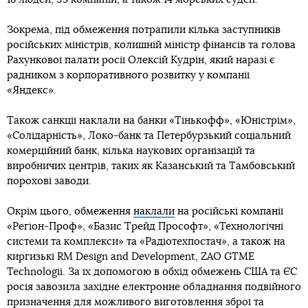
Зокрема, під обмеження потрапили кілька заступників
російських міністрів, колишній міністр фінансів та голова
Рахункової палати росії Олексій Кудрін, який наразі є
радником з корпоративного розвитку у компанії
«Яндекс».
Також санкції наклали на банки «Тінькофф», «Юністрім»,
«Солідарність», Локо-банк та Петербурзький соціальний
комерційний банк, кілька наукових організацій та
виробничих центрів, таких як Казанський та Тамбовський
порохові заводи.
Окрім цього, обмеження
наклали
на російські компанії
«Регіон-Проф», «Базис Трейд Прософт», «Технологічні
системи та комплекси» та «Радіотехпостач», а також на
киргизькі RM Design and Development, ZAO GTME
Technologii. За їх допомогою в обхід обмежень США та ЄС
росія завозила західне електронне обладнання подвійного
призначення для можливого виготовлення зброї та