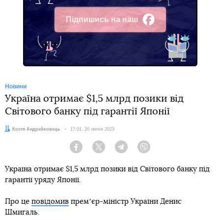
Підпишись на наш
Facebook
Новини
Україна отримає $1,5 млрд позики від
Світового банку під гарантії Японії
Автор:
Костя Андрейковець
Дата:
17:01, 20 липня 2023
Facebook
Twitter
Telegram
Viber
Україна отримає $1,5 млрд позики від Світового банку під
гарантії уряду Японії.
Про це
повідомив
премʼєр-міністр України Денис
Шмигаль.