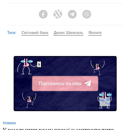
Facebook
Twitter
Telegram
Viber
Теги:
Світовий банк
Денис Шмигаль
Японія
Підпишись на наш
Telegram
Новини