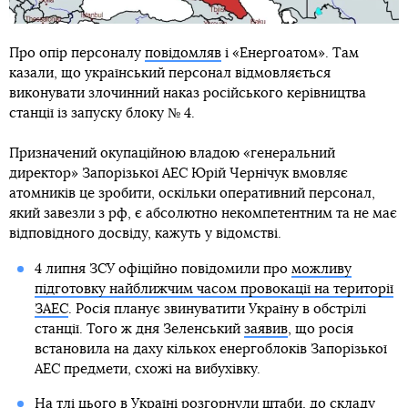
Про опір персоналу
повідомляв
і «Енергоатом». Там
казали, що український персонал відмовляється
виконувати злочинний наказ російського керівництва
станції із запуску блоку № 4.
Призначений окупаційною владою «генеральний
директор» Запорізької АЕС Юрій Чернічук вмовляє
атомників це зробити, оскільки оперативний персонал,
який завезли з рф, є абсолютно некомпетентним та не має
відповідного досвіду, кажуть у відомстві.
4 липня ЗСУ офіційно повідомили про
можливу
підготовку найближчим часом провокації на території
ЗАЕС
. Росія планує звинуватити Україну в обстрілі
станції. Того ж дня Зеленський
заявив
, що росія
встановила на даху кількох енергоблоків Запорізької
АЕС предмети, схожі на вибухівку.
На тлі цього
в Україні розгорнули штаби
, до складу