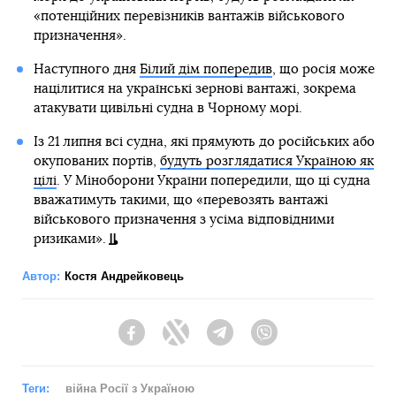
«потенційних перевізників вантажів військового
призначення».
Наступного дня
Білий дім попередив
, що росія може
націлитися на українські зернові вантажі, зокрема
атакувати цивільні судна в Чорному морі.
Із 21 липня всі судна, які прямують до російських або
окупованих портів,
будуть розглядатися Україною як
цілі
. У Міноборони України попередили, що ці судна
вважатимуть такими, що «перевозять вантажі
військового призначення з усіма відповідними
ризиками».
Автор:
Костя Андрейковець
Facebook
Twitter
Telegram
Viber
Теги:
війна Росії з Україною