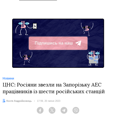
Підпишись на наш
Telegram
Новини
ЦНС: Росіяни звезли на Запорізьку АЕС
працівників із шести російських станцій
Автор:
Костя Андрейковець
Дата:
17:59, 20 липня 2023
Facebook
Twitter
Telegram
Viber