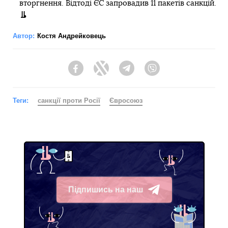
вторгнення. Відтоді ЄС запровадив 11 пакетів санкцій.
Автор:
Костя Андрейковець
Facebook
Twitter
Telegram
Viber
Теги:
санкції проти Росії
Євросоюз
Підпишись на наш
Telegram