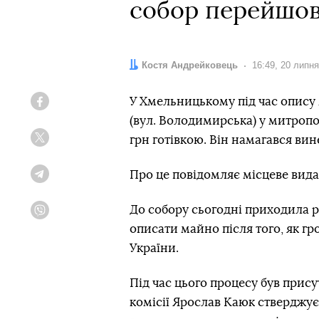
собор перейшо
Автор:
Костя Андрейковець
Дата:
16:49, 20 липн
У Хмельницькому під час опису
Facebook
(вул. Володимирська) у митропо
грн готівкою. Він намагався вине
Twitter
Про це повідомляє місцеве вид
Telegram
До собору сьогодні приходила ре
Viber
описати майно після того, як г
України.
Під час цього процесу був прис
комісії Ярослав Каюк стверджує