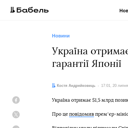
Но
Новини
Україна отримає
гарантії Японії
Автор:
Костя Андрейковець
Дата:
17:01, 20 липн
Україна отримає $1,5 млрд позики
Facebook
Про це
повідомив
премʼєр-міні
Twitter