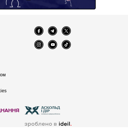
Facebook
Telegram
Twitter
Instagram
YouTube
TikTok
том
ies