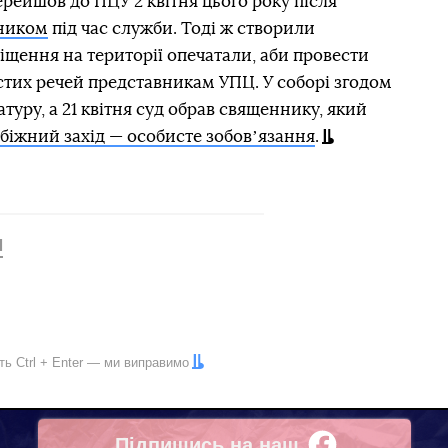
рейшов до ПЦУ 2 квітня цього року після
нником
під час служби. Тоді ж створили
міщення на території опечатали, аби провести
стих речей представникам УПЦ. У соборі згодом
туру, а 21 квітня суд обрав священнику, який
біжний захід — особисте зобовʼязання
.
П
іть
Ctrl
+
Enter
— ми виправимо
Підпишись на наш