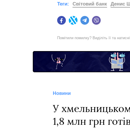
Теги:
Світовий банк
Денис 
Facebook
Twitter
Telegram
Viber
Помітили помилку? Виділіть її та натисн
Новини
У хмельницьком
1,8 млн грн гот