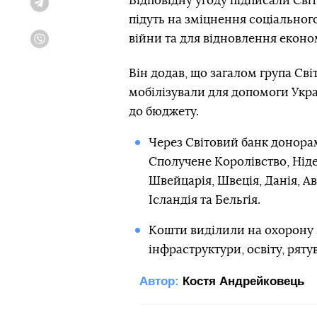
Відповідну угоду підписали Сві
Telegram
підуть на зміцнення соціальног
війни та для відновлення еконо
Viber
Він додав, що загалом група Св
мобілізували для допомоги Укра
до бюджету.
Через Світовий банк донора
Сполучене Королівство, Ніде
Швейцарія, Швеція, Данія, Авс
Ісландія та Бельгія.
Кошти виділили на охорону 
інфраструктури, освіту, ряту
Автор:
Костя Андрейковець