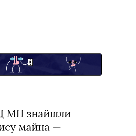
ПЦ МП знайшли
пису майна —