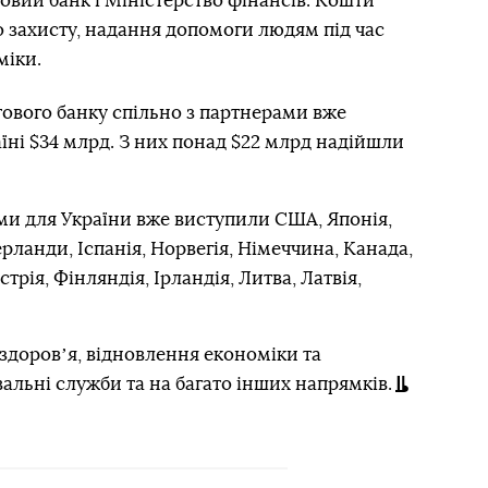
товий банк і Міністерство фінансів. Кошти
о захисту, надання допомоги людям під час
міки.
ітового банку спільно з партнерами вже
їні $34 млрд. З них понад $22 млрд надійшли
ми для України вже виступили США, Японія,
рланди, Іспанія, Норвегія, Німеччина, Канада,
трія, Фінляндія, Ірландія, Литва, Латвія,
здоровʼя, відновлення економіки та
вальні служби та на багато інших напрямків.