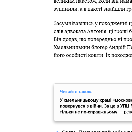
великим пакетом, коли він нама
зупинили, а в пакеті знайшли гр
Засумнівавшись у походженні ци
слів адвоката Антонія, ці гроші
Він додав, що попередньо ні про
Хмельницький блогер Андрій Поп
його особисті кошти. Їх походж
Читайте також:
У хмельницькому храмі «москов
повернувся з війни. За це в УПЦ
тільки не по-справжньому
— реп