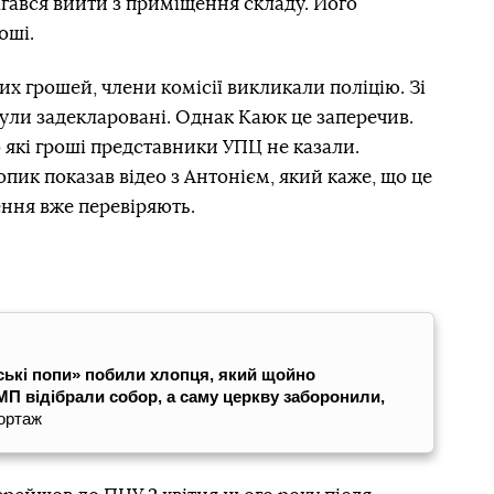
гався вийти з приміщення складу. Його
оші.
х грошей, члени комісії викликали поліцію. Зі
 були задекларовані. Однак Каюк це заперечив.
 які гроші представники УПЦ не казали.
ик показав відео з Антонієм, який каже, що це
ення вже перевіряють.
ські попи» побили хлопця, який щойно
 МП відібрали собор, а саму церкву заборонили,
ортаж