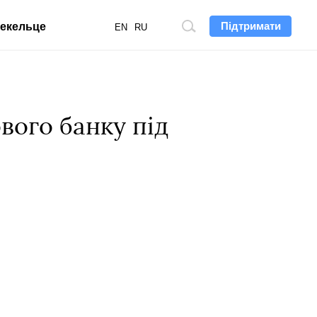
Підтримати
екельце
Пошук
EN
RU
по
сайту
вого банку під