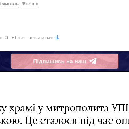
Шмигаль
Японія
іть
Ctrl
+
Enter
— ми виправимо
Підпишись на наш
Telegram
у храмі у митрополита У
івкою. Це сталося під час о