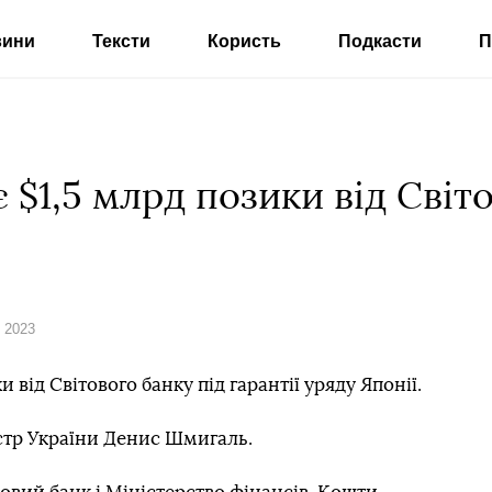
вини
Тексти
Користь
Подкасти
П
 $1,5 млрд позики від Світо
я 2023
 від Світового банку під гарантії уряду Японії.
стр України Денис Шмигаль.