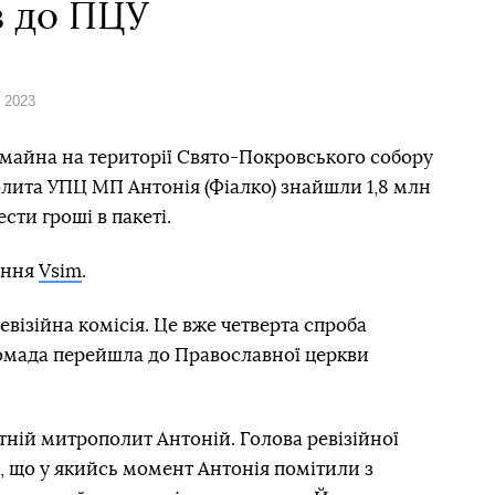
в до ПЦУ
я 2023
 майна на території Свято-Покровського собору
лита УПЦ МП Антонія (Фіалко) знайшли 1,8 млн
сти гроші в пакеті.
ання
Vsim
.
візійна комісія. Це вже четверта спроба
ромада перейшла до Православної церкви
утній митрополит Антоній. Голова ревізійної
, що у якийсь момент Антонія помітили з