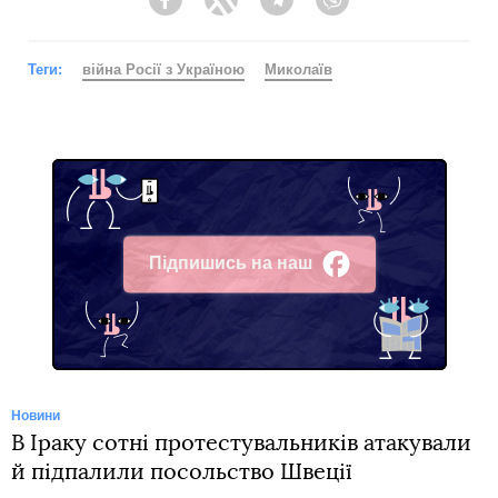
Facebook
Twitter
Telegram
Viber
Теги:
війна Росії з Україною
Миколаїв
Підпишись на наш
Facebook
Новини
В Іраку сотні протестувальників атакували
й підпалили посольство Швеції