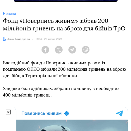
Новини
Фонд «Повернись живим» зібрав 200
мільйонів гривень на зброю для бійців ТрО
Автор:
Анна Холоднова
Дата:
09:54, 20 липня 2023
Facebook
Twitter
Telegram
Viber
Благодійний фонд «Повернись живим» разом із
компанією ОККО зібрали 200 мільйонів гривень на зброю
для бійців Територіальної оборони.
Завдяки благодійникам зібрали половину з необхідних
400 мільйонів гривень.