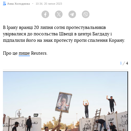
Автор:
Анна Холоднова
Дата:
10:34, 20 липня 2023
Facebook
Twitter
Telegram
Viber
В Іраку вранці 20 липня сотні протестувальників
увірвалися до посольства Швеції в центрі Багдаду і
підпалили його на знак протесту проти спалення Корану.
Про це
пише
Reuters.
1
4