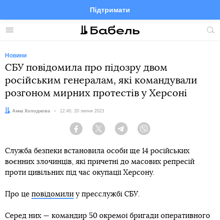
Підтримати
Facebook
Telegram
Twitter
Instagram
Меню
По
по
сай
Новини
СБУ повідомила про підозру двом
російським генералам, які командували
розгоном мирних протестів у Херсоні
Автор:
Анна Холоднова
Дата:
12:40, 20 липня 2023
Facebook
Twitter
Telegram
Viber
Служба безпеки встановила особи ще 14 російських
воєнних злочинців, які причетні до масових репресій
проти цивільних під час окупації Херсону.
Про це
повідомили
у пресслужбі СБУ.
Серед них — командир 50 окремої бригади оперативного