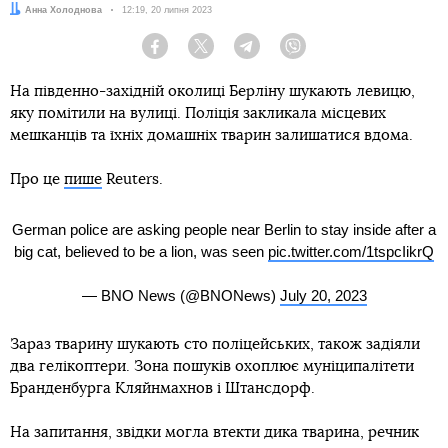
Автор:
Анна Холоднова
Дата:
12:19, 20 липня 2023
Facebook
Twitter
Telegram
Viber
На південно-західній околиці Берліну шукають левицю,
яку помітили на вулиці. Поліція закликала місцевих
мешканців та їхніх домашніх тварин залишатися вдома.
Про це
пише
Reuters.
German police are asking people near Berlin to stay inside after a
big cat, believed to be a lion, was seen
pic.twitter.com/1tspcIikrQ
— BNO News (@BNONews)
July 20, 2023
Зараз тварину шукають сто поліцейських, також задіяли
два гелікоптери. Зона пошуків охоплює муніципалітети
Бранденбурга Кляйнмахнов і Штансдорф.
На запитання, звідки могла втекти дика тварина, речник