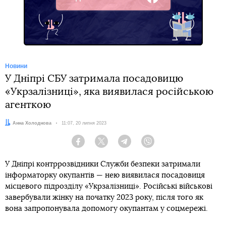
Facebook
Новини
У Дніпрі СБУ затримала посадовицю
«Укрзалізниці», яка виявилася російською
агенткою
Автор:
Анна Холоднова
Дата:
11:07, 20 липня 2023
Facebook
Twitter
Telegram
Viber
У Дніпрі контррозвідники Служби безпеки затримали
інформаторку окупантів — нею виявилася посадовиця
місцевого підрозділу «Укрзалізниці». Російські військові
завербували жінку на початку 2023 року, після того як
вона запропонувала допомогу окупантам у соцмережі.