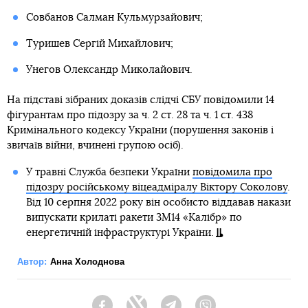
Совбанов Салман Кульмурзайович;
Туришев Сергій Михайлович;
Унегов Олександр Миколайович.
На підставі зібраних доказів слідчі СБУ повідомили 14
фігурантам про підозру за ч. 2 ст. 28 та ч. 1 ст. 438
Кримінального кодексу України (порушення законів і
звичаїв війни, вчинені групою осіб).
У травні Служба безпеки України
повідомила про
підозру російському віцеадміралу Віктору Соколову
.
Від 10 серпня 2022 року він особисто віддавав накази
випускати крилаті ракети 3М14 «Калібр» по
енергетичній інфраструктурі України.
Автор:
Анна Холоднова