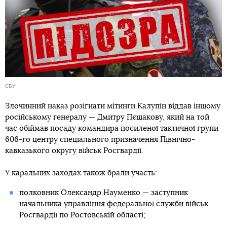
СБУ
Злочинний наказ розігнати мітинги Калупін віддав іншому
російському генералу — Дмитру Пєшакову, який на той
час обіймав посаду командира посиленої тактичної групи
606-го центру спеціального призначення Північно-
кавказького округу військ Росгвардії.
У каральних заходах також брали участь:
полковник Олександр Науменко — заступник
начальника управління федеральної служби військ
Росгвардії по Ростовській області;