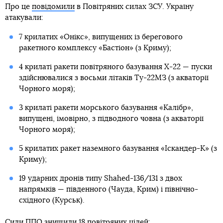
Про це
повідомили
в Повітряних силах ЗСУ. Україну
атакували:
7 крилатих «Онікс», випущених із берегового
ракетного комплексу «Бастіон» (з Криму);
4 крилаті ракети повітряного базування Х-22 — пуски
здійснювалися з восьми літаків Ту-22МЗ (з акваторії
Чорного моря);
3 крилаті ракети морського базування «Калібр»,
випущені, імовірно, з підводного човна (з акваторії
Чорного моря);
5 крилатих ракет наземного базування «Іскандер-К» (з
Криму);
19 ударних дронів типу Shahed-136/131 з двох
напрямків — південного (Чауда, Крим) і північно-
східного (Курськ).
Сили ППО знищили 18 повітряних цілей: