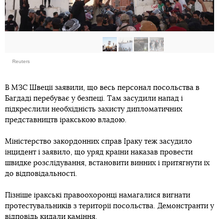
Reuters
В МЗС Швеції заявили, що весь персонал посольства в
Багдаді перебуває у безпеці. Там засудили напад і
підкреслили необхідність захисту дипломатичних
представництв іракською владою.
Міністерство закордонних справ Іраку теж засудило
інцидент і заявило, що уряд країни наказав провести
швидке розслідування, встановити винних і притягнути їх
до відповідальності.
Пізніше іракські правоохоронці намагалися вигнати
протестувальників з території посольства. Демонстранти у
відповідь кидали каміння.