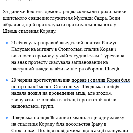
За даними Reuters, демонстрацію скликали прихильники
шиїтського священнослужителя Муктади Садра. Вони
зібралися, щоб протестувати проти запланованого у
Швеції спалення Корану.
21 січня ультраправий шведський політик Расмус
Палудан на мітингу в Стокгольмі спалив Коран і
виголосив промову, у якій засудив іслам. Туреччина
на знак протесту скасувала запланований на
наступний тиждень візит міністра оборони Швеції.
29 червня протестувальник
порвав і спалив Коран біля
центральної мечеті Стокгольму
. Шведська поліція
надала дозвіл на проведення акції, але згодом
звинуватила чоловіка в агітації проти етнічної чи
національної групи.
Шведська поліція 19 липня схвалила ще одну заявку
на спалення Корану біля посольства Іраку в
Стокгольмі. Поліція повідомила, що в акції планували