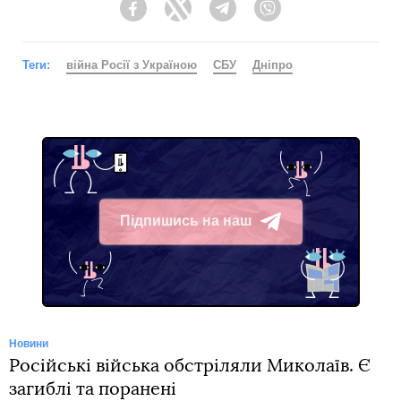
Facebook
Twitter
Telegram
Viber
Теги:
війна Росії з Україною
СБУ
Дніпро
Підпишись на наш
Telegram
Новини
Російські війська обстріляли Миколаїв. Є
загиблі та поранені