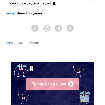
брати участь двоє людей.
Автор:
Анна Холоднова
Facebook
Twitter
Telegram
Viber
Теги:
Ірак
Швеція
Підпишись на наш
Facebook