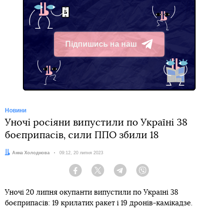
Підпишись на наш
Telegram
Новини
Уночі росіяни випустили по Україні 38
боєприпасів, сили ППО збили 18
Автор:
Анна Холоднова
Дата:
09:12, 20 липня 2023
Facebook
Twitter
Telegram
Viber
Уночі 20 липня окупанти випустили по Україні 38
боєприпасів: 19 крилатих ракет і 19 дронів-камікадзе.