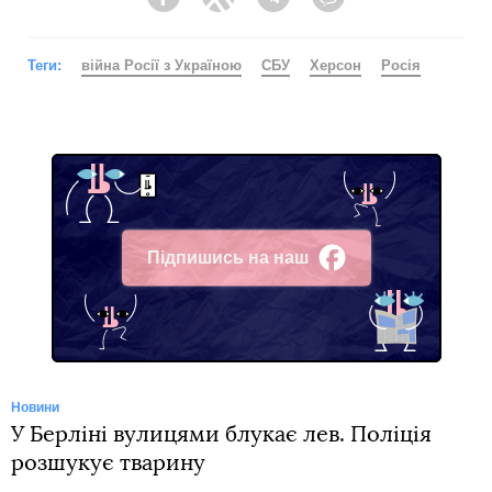
Facebook
Twitter
Telegram
Viber
Теги:
війна Росії з Україною
СБУ
Херсон
Росія
Підпишись на наш
Facebook
Новини
У Берліні вулицями блукає лев. Поліція
розшукує тварину