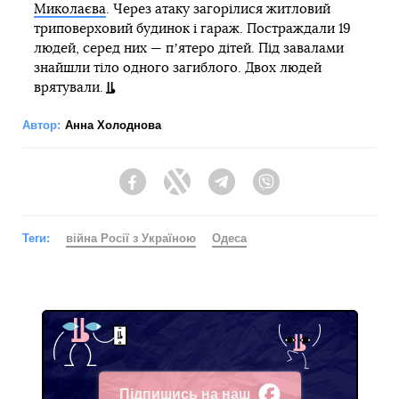
Миколаєва
. Через атаку загорілися житловий
триповерховий будинок і гараж. Постраждали 19
людей, серед них — пʼятеро дітей. Під завалами
знайшли тіло одного загиблого. Двох людей
врятували.
Автор:
Анна Холоднова
Facebook
Twitter
Telegram
Viber
Теги:
війна Росії з Україною
Одеса
Підпишись на наш