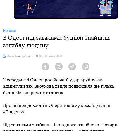
Новини
В Одесі під завалами будівлі знайшли
загиблу людину
Автор:
Анна Холоднова
Дата:
11:30, 20 липня 2023
Facebook
Twitter
Telegram
Viber
У середмісті Одеси російський удар зруйнував
адмінбудівлю. Вибухова хвиля пошкодила ще кілька
будинків, зокрема житлових.
Про це
повідомили
в Оперативному командуванні
«Південь».
Під завалами знайшли тіло одного загиблого. Чотири