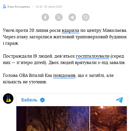
Автор:
Анна Холоднова
Дата:
10:44, 20 липня 2023
Facebook
Twitter
Telegram
Viber
Уночі проти 20 липня росія
вдарила
по центру Миколаєва.
Через атаку загорілися житловий триповерховий будинок
і гараж.
Постраждали 19 людей, девʼятьох
госпіталізували
(серед
них — пʼятеро дітей). Двох людей врятували з-під завалів.
Голова ОВА Віталій Кім
повідомив
, що є загиблі, але
кількість не уточнив.