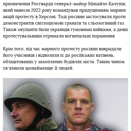
призначення Росгвардії генерал-майор Михайло Калупін,
який навесні 2022 року командував придушенням мирних
акцій протесту в Херсоні. Тоді росіяни застосували проти
демонстрантів світлошумові гранати та сльозогінний газ.
Також окупанти били українців гумовими кийками, а деякі
протестувальники отримали вогнепальні поранення.
Крім того, під час мирного протесту росіяни викрадали
його учасників і відвозили їх до російських катівень,
облаштованих у захоплених будівлях міста. Таким чином
увʼязнили щонайменше 11 людей.