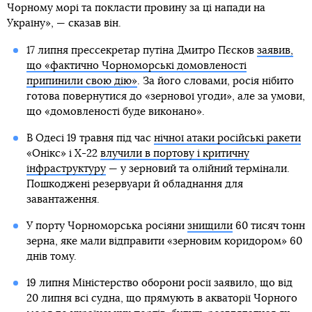
Чорному морі та покласти провину за ці напади на
Україну», — сказав він.
17 липня прессекретар путіна Дмитро Пєсков
заявив,
що «фактично Чорноморські домовленості
припинили свою дію»
. За його словами, росія нібито
готова повернутися до «зернової угоди», але за умови,
що «домовленості буде виконано».
В Одесі 19 травня під час
нічної атаки російські ракети
«Онікс» і Х-22
влучили в портову і критичну
інфраструктуру
— у зерновий та олійний термінали.
Пошкоджені резервуари й обладнання для
завантаження.
У порту Чорноморська росіяни
знищили
60 тисяч тонн
зерна, яке мали відправити «зерновим коридором» 60
днів тому.
19 липня Міністерство оборони росії заявило, що від
20 липня всі судна, що прямують в акваторії Чорного