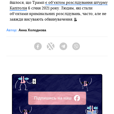
йшлося, що Трамп
є обʼєктом розслідування штурму
Капітолія
6 січня 2021 року. Людям, які стали
обʼєктами кримінальних розслідувань, часто, але не
завжди висувають обвинувачення.
Автор:
Анна Холоднова
Facebook
Twitter
Telegram
Viber
Підпишись на наш
Facebook