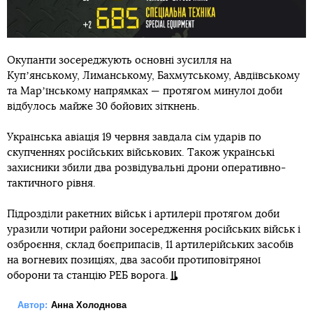
Окупанти зосереджують основні зусилля на
Купʼянському, Лиманському, Бахмутському, Авдіївському
та Марʼїнському напрямках — протягом минулої доби
відбулось майже 30 бойових зіткнень.
Українська авіація 19 червня завдала сім ударів по
скупченнях російських військових. Також українські
захисники збили два розвідувальні дрони оперативно-
тактичного рівня.
Підрозділи ракетних військ і артилерії протягом доби
уразили чотири райони зосередження російських військ і
озброєння, склад боєприпасів, 11 артилерійських засобів
на вогневих позиціях, два засоби протиповітряної
оборони та станцію РЕБ ворога.
Автор:
Анна Холоднова