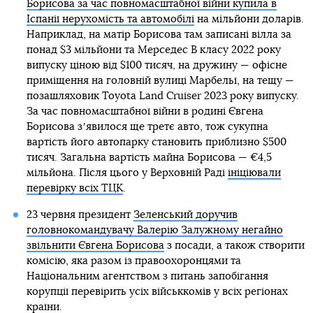
Борисова за час повномасштабної війни купила в
Іспанії нерухомість та автомобілі
на мільйони доларів.
Наприклад, на матір Борисова там записані вілла за
понад $3 мільйони та Мерседес В класу 2022 року
випуску ціною від $100 тисяч, на дружину — офісне
приміщення на головній вулиці Марбельї, на тещу —
позашляховик Toyota Land Cruiser 2023 року випуску.
За час повномасштабної війни в родині Євгена
Борисова зʼявилося ще третє авто, тож сукупна
вартість його автопарку становить приблизно $500
тисяч. Загальна вартість майна Борисова — €4,5
мільйона. Після цього у Верховній Раді
ініціювали
перевірку всіх ТЦК
.
23 червня президент
Зеленський доручив
головнокомандувачу Валерію Залужному негайно
звільнити Євгена Борисова
з посади, а також створити
комісію, яка разом із правоохоронцями та
Національним агентством з питань запобігання
корупції перевірить усіх військкомів у всіх регіонах
країни.