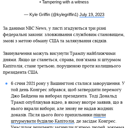
• Tampering with a witness
— Kyle Griffin (@kylegriffin1)
July 19, 2023
За даними NBC News, у листі згадуються три різні
федеральні закони: зловживання службовим становищем,
змові з метою обману США та залякування свідків.
Звинувачення можуть висунути Трампу найближчими
днями. Якщо це станеться, справа, повʼязана зі штурмом
Капітолія, стане третьою, порушеною проти колишнього
президента США.
6 січня 2021 року у Вашингтоні сталися заворушення. У
той день Конгрес зібрався, щоб затвердити перемогу
Джо Байдена на виборах президента. Тоді Дональд
Трамп опублікував відео, в якому вкотре заявив, що в
нього вкрали вибори, але знову не надав жодних
доказів. Після цього його прихильники
пішли
штурмувати будівлю Капітолія
, де засідає Конгрес.
Унаслідок інциденту загинули пʼятеро людей, зокрема