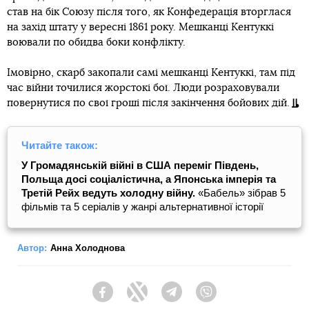
став на бік Союзу після того, як Конфедерація вторглася
на захід штату у вересні 1861 року. Мешканці Кентуккі
воювали по обидва боки конфлікту.
Імовірно, скарб закопали самі мешканці Кентуккі, там під
час війни точилися жорстокі бої. Люди розраховували
повернутися по свої гроші після закінчення бойових дій.
Читайте також:
У Громадянській війні в США переміг Південь,
Польща досі соціалістична, а Японська імперія та
Третій Рейх ведуть холодну війну.
«Бабель» зібрав 5
фільмів та 5 серіалів у жанрі альтернативної історії
Автор:
Анна Холоднова
Facebook
Twitter
Telegram
Viber