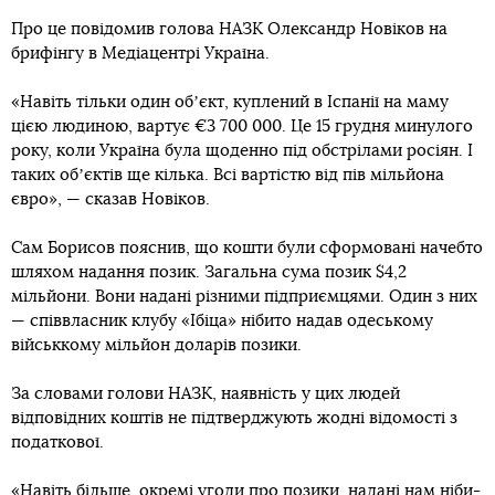
Про це повідомив голова НАЗК Олександр Новіков на
брифінгу в Медіацентрі Україна.
«Навіть тільки один обʼєкт, куплений в Іспанії на маму
цією людиною, вартує €3 700 000. Це 15 грудня минулого
року, коли Україна була щоденно під обстрілами росіян. І
таких обʼєктів ще кілька. Всі вартістю від пів мільйона
євро», — сказав Новіков.
Сам Борисов пояснив, що кошти були сформовані начебто
шляхом надання позик. Загальна сума позик $4,2
мільйони. Вони надані різними підприємцями. Один з них
— співвласник клубу «Ібіца» нібито надав одеському
військкому мільйон доларів позики.
За словами голови НАЗК, наявність у цих людей
відповідних коштів не підтверджують жодні відомості з
податкової.
«Навіть більше, окремі угоди про позики, надані нам ніби-