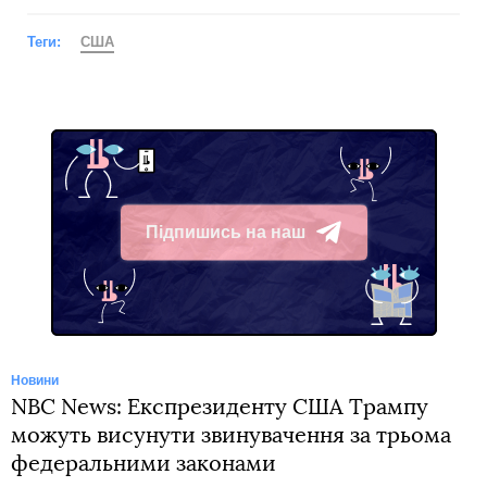
Теги:
США
Підпишись на наш
Telegram
Новини
NBC News: Експрезиденту США Трампу
можуть висунути звинувачення за трьома
федеральними законами