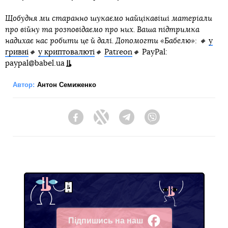
Щобудня ми старанно шукаємо найцікавіші матеріали
про війну та розповідаємо про них. Ваша підтримка
надихає нас робити це й далі. Допомогти «Бабелю»: 🔸
у
гривні
🔸
у криптовалюті
🔸
Patreon
🔸
PayPal:
paypal@babel.ua
Автор:
Антон Семиженко
Facebook
Twitter
Telegram
Viber
Підпишись на наш
Facebook