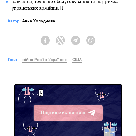
навчання, технічне обслуговування та підтримка
українських армійців.
Автор:
Анна Холоднова
Facebook
Twitter
Telegram
Viber
Теги:
війна Росії з Україною
США
Підпишись на наш
Telegram