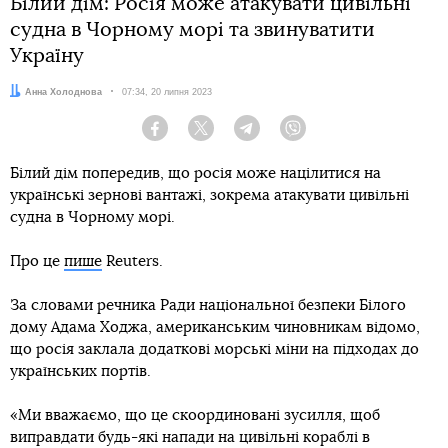
Білий дім: Росія може атакувати цивільні
судна в Чорному морі та звинуватити
Україну
Автор:
Анна Холоднова
Дата:
07:34, 20 липня 2023
Facebook
Twitter
Telegram
Viber
Білий дім попередив, що росія може націлитися на
українські зернові вантажі, зокрема атакувати цивільні
судна в Чорному морі.
Про це
пише
Reuters.
За словами речника Ради національної безпеки Білого
дому Адама Ходжа, американським чиновникам відомо,
що росія заклала додаткові морські міни на підходах до
українських портів.
«Ми вважаємо, що це скоординовані зусилля, щоб
виправдати будь-які напади на цивільні кораблі в