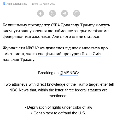
Автор:
Анна Холоднова
Дата:
19:02, 19 липня 2023
Facebook
Twitter
Telegram
Viber
Колишньому президенту США Дональду Трампу можуть
висунути звинувачення щонайменше за трьома різними
федеральними законами. Але цього ще не сталося.
Журналісти NBC News дізналися від двох адвокатів про
зміст листа, якого
спеціальний прокурор Джек Сміт
надіслав Трампу
.
Breaking on
@MSNBC
:
Two attorneys with direct knowledge of the Trump target letter tell
NBC News that, within the letter, three federal statutes are
mentioned:
• Deprivation of rights under color of law
• Conspiracy to defraud the U.S.