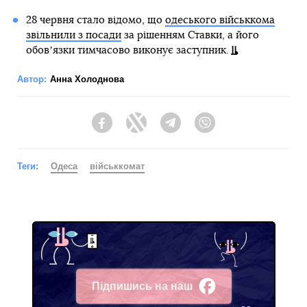
28 червня стало відомо, що
одеського військкома
звільнили з посади
за рішенням Ставки, а його
обовʼязки тимчасово виконує заступник.
Автор:
Анна Холоднова
Facebook
Twitter
Telegram
Viber
Теги:
Одеса
військкомат
Підпишись на наш
Facebook