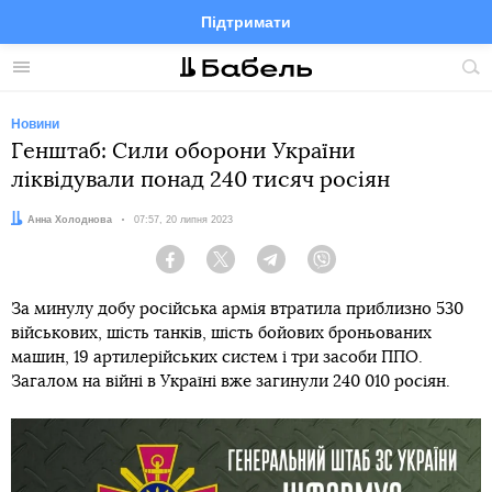
Підтримати
Facebook
Telegram
Twitter
Instagram
Меню
По
по
сай
Новини
Генштаб: Сили оборони України
ліквідували понад 240 тисяч росіян
Автор:
Анна Холоднова
Дата:
07:57, 20 липня 2023
Facebook
Twitter
Telegram
Viber
За минулу добу російська армія втратила приблизно 530
військових, шість танків, шість бойових броньованих
машин, 19 артилерійських систем і три засоби ППО.
Загалом на війні в Україні вже загинули 240 010 росіян.