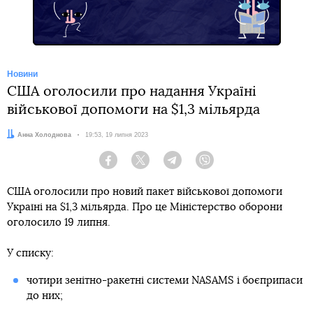
Новини
США оголосили про надання Україні
військової допомоги на $1,3 мільярда
Автор:
Анна Холоднова
Дата:
19:53, 19 липня 2023
Facebook
Twitter
Telegram
Viber
США оголосили про новий пакет військової допомоги
Україні на $1,3 мільярда. Про це Міністерство оборони
оголосило 19 липня.
У списку:
чотири зенітно-ракетні системи NASAMS і боєприпаси
до них;