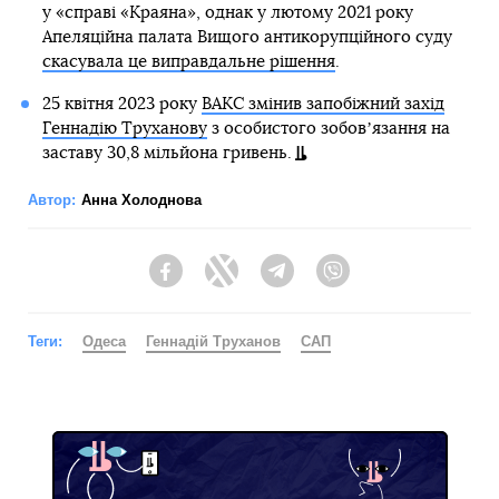
у «справі «Краяна», однак у лютому 2021 року
Апеляційна палата Вищого антикорупційного суду
скасувала це виправдальне рішення
.
25 квітня 2023 року
ВАКС змінив запобіжний захід
Геннадію Труханову
з особистого зобовʼязання на
заставу 30,8 мільйона гривень.
Автор:
Анна Холоднова
Facebook
Twitter
Telegram
Viber
Теги:
Одеса
Геннадій Труханов
САП