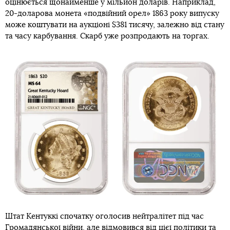
оцінюється щонайменше у мільйон доларів. Наприклад,
20-доларова монета «подвійний орел» 1863 року випуску
може коштувати на аукціоні $381 тисячу, залежно від стану
та часу карбування. Скарб уже розпродають на торгах.
Штат Кентуккі спочатку оголосив нейтралітет під час
Громадянської війни, але відмовився від цієї політики та