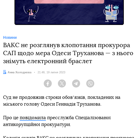
Новини
ВАКС не розглянув клопотання прокурора
САП щодо мера Одеси Труханова — з нього
знімуть електронний браслет
Автор:
Анна Холоднова
Дата:
21:46, 19 липня 2023
Facebook
Twitter
Telegram
Viber
Суд не продовжив строки обовʼязків, покладених на
міського голову Одеси Геннадія Труханова.
Про це
повідомила
пресслужба Спеціалізованої
антикорупційної прокуратури.