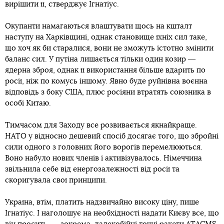
вирішити її, стверджує Ігнатіус.
Окупанти намагаються влаштувати щось на кшталт
наступу на Харківщині, однак становище їхніх сил таке,
що хоч як би старалися, вони не зможуть істотно змінити
баланс сил. У путіна лишається тільки один козир ―
ядерна зброя, однак її використання більше вдарить по
росії, ніж по комусь іншому. Явно буде руйнівна воєнна
відповідь з боку США, плюс росіяни втратять союзника в
особі Китаю.
Тимчасом для Заходу все розвивається якнайкраще.
НАТО у відносно дешевий спосіб досягає того, що збройні
сили одного з головних його ворогів перемелюються.
Воно набуло нових членів і активізувалось. Німеччина
звільнила себе від енергозалежності від росії та
скоригувала свої принципи.
Україна, втім, платить надзвичайно високу ціну, пише
Ігнатіус. І наголошує на необхідності надати Києву все, що