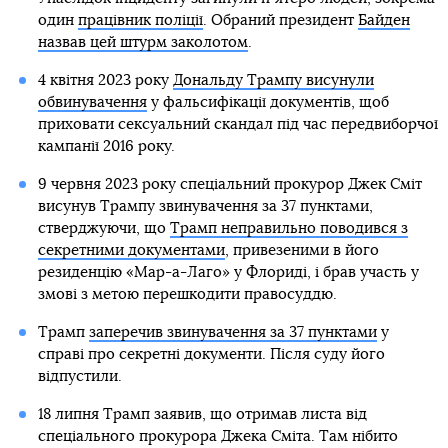
один
працівник поліції
. Обраний президент
Байден
назвав цей штурм заколотом
.
4 квітня 2023 року
Дональду Трампу висунули
обвинувачення
у фальсифікації документів, щоб
приховати сексуальний скандал під час передвиборчої
кампанії 2016 року.
9 червня 2023 року спеціальний прокурор Джек Сміт
висунув Трампу звинувачення за 37 пунктами,
стверджуючи, що
Трамп неправильно поводився з
секретними документами
, привезеними в його
резиденцію «Мар-а-Лаго» у Флориді, і брав участь у
змові з метою перешкодити правосуддю.
Трамп
заперечив звинувачення за 37 пунктами
у
справі про секретні документи. Після суду його
відпустили.
18 липня Трамп заявив, що отримав листа від
спеціального прокурора Джека Сміта. Там нібито