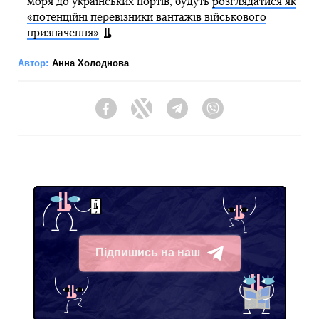
моря до українських портів, будуть
розглядатися як
«потенційні перевізники вантажів військового
призначення»
.
Автор:
Анна Холоднова
Facebook
Twitter
Telegram
Viber
Підпишись на наш
Telegram