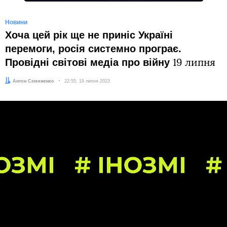
Новини
Хоча цей рік ще не приніс Україні
перемоги, росія системно програє.
Провідні світові медіа про війну
19 липня
Автор:
Антон Семиженко
Дата:
22:55, 19 липня 2023