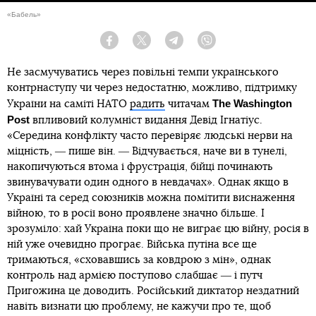
«Бабель»
Facebook
Twitter
Telegram
Viber
Не засмучуватись через повільні темпи українського
контрнаступу чи через недостатню, можливо, підтримку
The Washington
України на саміті НАТО
радить
читачам
Post
впливовий колумніст видання Девід Ігнатіус.
«Середина конфлікту часто перевіряє людські нерви на
міцність, ― пише він. ― Відчувається, наче ви в тунелі,
накопичуються втома і фрустрація, бійці починають
звинувачувати один одного в невдачах». Однак якщо в
Україні та серед союзників можна помітити виснаження
війною, то в росії воно проявлене значно більше. І
зрозуміло: хай Україна поки що не виграє цю війну, росія в
ній уже очевидно програє. Війська путіна все ще
тримаються, «сховавшись за ковдрою з мін», однак
контроль над армією поступово слабшає ― і путч
Пригожина це доводить. Російський диктатор нездатний
навіть визнати цю проблему, не кажучи про те, щоб