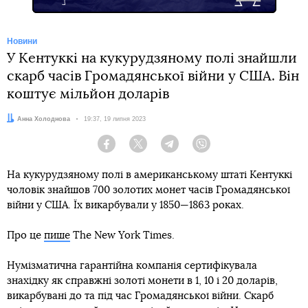
Новини
У Кентуккі на кукурудзяному полі знайшли
скарб часів Громадянської війни у США. Він
коштує мільйон доларів
Автор:
Анна Холоднова
Дата:
19:37, 19 липня 2023
Facebook
Twitter
Telegram
Viber
На кукурудзяному полі в американському штаті Кентуккі
чоловік знайшов 700 золотих монет часів Громадянської
війни у США. Їх викарбували у 1850—1863 роках.
Про це
пише
The New York Times.
Нумізматична гарантійна компанія сертифікувала
знахідку як справжні золоті монети в 1, 10 і 20 доларів,
викарбувані до та під час Громадянської війни. Скарб