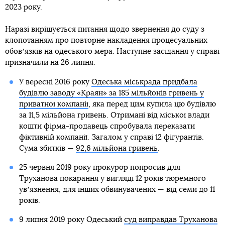
2023 року.
Наразі вирішується питання щодо звернення до суду з
клопотанням про повторне накладення процесуальних
обовʼязків на одеського мера. Наступне засідання у справі
призначили на 26 липня.
У вересні 2016 року
Одеська міськрада придбала
будівлю заводу «Краян» за 185 мільйонів гривень у
приватної компанії
, яка перед цим купила цю будівлю
за 11,5 мільйона гривень. Отримані від міської влади
кошти фірма-продавець спробувала переказати
фіктивній компанії. Загалом у справі 12 фігурантів.
Сума збитків —
92,6 мільйона гривень
.
25 червня 2019 року прокурор попросив для
Труханова покарання у вигляді 12 років тюремного
увʼязнення, для інших обвинувачених — від семи до 11
років.
9 липня 2019 року Одеський
суд виправдав Труханова