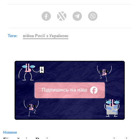
Facebook
Twitter
Telegram
Viber
Теги:
війна Росії з Україною
Підпишись на наш
Facebook
Новини