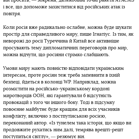
він просить, ― зокрема, далекобійні точні ракети ATACMS
і все, що допоможе захиститися від російських атак із
повітря.
Коли росія вже радикально ослабне, можна буде шукати
простір для справедливого миру, пише Ігнатіус. Із тим, як
неворожі до росії Туреччина й Китай все активніше
просувають тему дипломатичних переговорів про мир,
можна відчути, що росіяни стрімко слабшають.
Умови миру мають повністю відповідати українським
інтересам, проте росіян теж треба запевнити в їхній
безпеці, йдеться в колонці WP. Наприклад, можна
розмістити на російсько-українському кордоні
миротворців ООН, які гарантували б відсутність
провокацій з того чи іншого боку. Тоді в підсумку
повоєнне майбутнє буде кращим для всіх учасників
конфлікту, включно з постпутінською росією,
переконаний автор. «Із тунелем така історія, що якщо ви
продовжите рухатись ним далі, темрява врешті-решт
поступиться світлу», ― резюмує він.