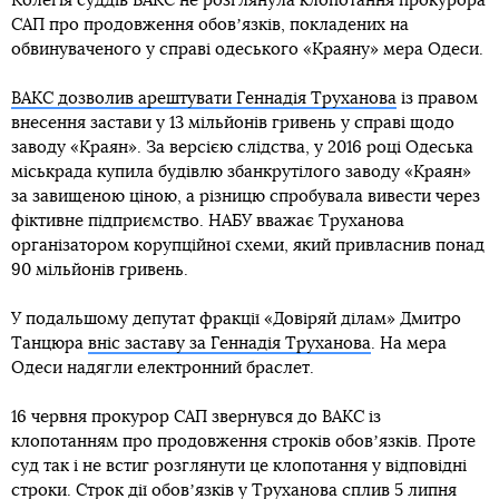
Колегія суддів ВАКС не розглянула клопотання прокурора
САП про продовження обовʼязків, покладених на
обвинуваченого у справі одеського «Краяну» мера Одеси.
ВАКС дозволив арештувати Геннадія Труханова
із правом
внесення застави у 13 мільйонів гривень у справі щодо
заводу «Краян». За версією слідства, у 2016 році Одеська
міськрада купила будівлю збанкрутілого заводу «Краян»
за завищеною ціною, а різницю спробувала вивести через
фіктивне підприємство. НАБУ вважає Труханова
організатором корупційної схеми, який привласнив понад
90 мільйонів гривень.
У подальшому депутат фракції «Довіряй ділам» Дмитро
Танцюра
вніс заставу за Геннадія Труханова
. На мера
Одеси надягли електронний браслет.
16 червня прокурор САП звернувся до ВАКС із
клопотанням про продовження строків обовʼязків. Проте
суд так і не встиг розглянути це клопотання у відповідні
строки. Строк дії обовʼязків у Труханова сплив 5 липня