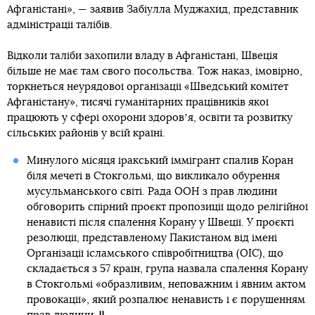
Афганістані», — заявив Забіулла Муджахид, представник
адміністрації талібів.
Відколи таліби захопили владу в Афганістані, Швеція
більше не має там свого посольства. Тож наказ, імовірно,
торкнеться неурядової організації «Шведський комітет
Афганістану», тисячі гуманітарних працівників якої
працюють у сфері охорони здоровʼя, освіти та розвитку
сільських районів у всій країні.
Минулого місяця іракський іммігрант спалив Коран
біля мечеті в Стокгольмі, що викликало обурення
мусульманського світі. Рада ООН з прав людини
обговорить спірний проєкт пропозиції щодо релігійної
ненависті після спалення Корану у Швеції. У проєкті
резолюції, представленому Пакистаном від імені
Організації ісламського співробітництва (OIC), що
складається з 57 країн, група назвала спалення Корану
в Стокгольмі «образливим, неповажним і явним актом
провокації», який розпалює ненависть і є порушенням