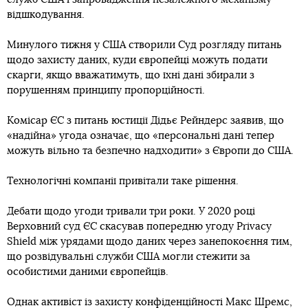
відшкодування.
Минулого тижня у США створили Суд розгляду питань
щодо захисту даних, куди європейці можуть подати
скарги, якщо вважатимуть, що їхні дані збирали з
порушенням принципу пропорційності.
Комісар ЄС з питань юстиції Дідьє Рейндерс заявив, що
«надійна» угода означає, що «персональні дані тепер
можуть вільно та безпечно надходити» з Європи до США.
Технологічні компанії привітали таке рішення.
Дебати щодо угоди тривали три роки. У 2020 році
Верховний суд ЄС скасував попередню угоду Privacy
Shield між урядами щодо даних через занепокоєння тим,
що розвідувальні служби США могли стежити за
особистими даними європейців.
Однак активіст із захисту конфіденційності Макс Шремс,