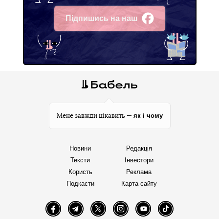
Підпишись на наш
Facebook
як і чому
Мене завжди цікавить —
Новини
Редакція
Тексти
Інвестори
Користь
Реклама
Подкасти
Карта сайту
Facebook
Telegram
Twitter
Instagram
YouTube
TikTok