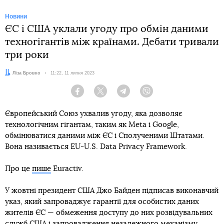
Новини
ЄС і США уклали угоду про обмін даними
техногігантів між країнами. Дебати тривали
три роки
Автор:
Ліза Бровко
Дата:
11:22, 11 липня 2023
Facebook
Twitter
Telegram
Viber
Європейський Союз ухвалив угоду, яка дозволяє
технологічним гігантам, таким як Meta і Google,
обмінюватися даними між ЄС і Сполученими Штатами.
Вона називається EU-U.S. Data Privacy Framework.
Про це
пише
Euractiv.
У жовтні президент США Джо Байден підписав виконавчий
указ, який запроваджує гарантії для особистих даних
жителів ЄС — обмеження доступу до них розвідувальних
служб США і запровадження незалежного механізму