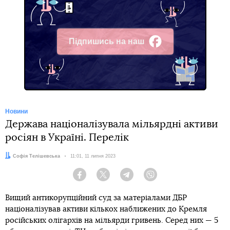
Підпишись на наш
Facebook
Новини
Держава націоналізувала мільярдні активи
росіян в Україні. Перелік
Автор:
Софія Телішевська
Дата:
11:01, 11 липня 2023
Facebook
Twitter
Telegram
Viber
Вищий антикорупційний суд за матеріалами ДБР
націоналізував активи кількох наближених до Кремля
російських олігархів на мільярди гривень. Серед них — 5