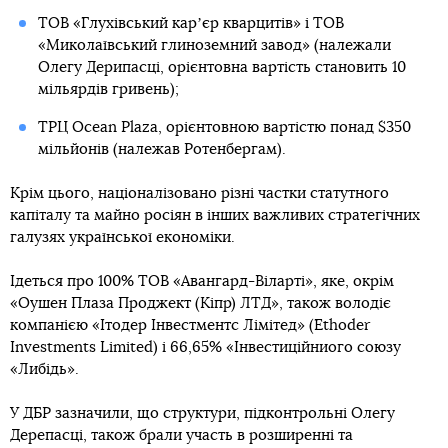
ТОВ «Глухівський карʼєр кварцитів» і ТОВ
«Миколаївський глиноземний завод» (належали
Олегу Дерипасці, орієнтовна вартість становить 10
мільярдів гривень);
ТРЦ Ocean Plaza, орієнтовною вартістю понад $350
мільйонів (належав Ротенбергам).
Крім цього, націоналізовано різні частки статутного
капіталу та майно росіян в інших важливих стратегічних
галузях української економіки.
Ідеться про 100% ТОВ «Авангард-Віларті», яке, окрім
«Оушен Плаза Проджект (Кіпр) ЛТД», також володіє
компанією «Ітодер Інвестментс Лімітед» (Ethoder
Investments Limited) і 66,65% «Інвестиційниого союзу
«Либідь».
У ДБР зазначили, що структури, підконтрольні Олегу
Дерепасці, також брали участь в розширенні та