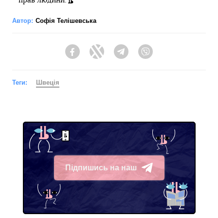
прав людини.
Автор:
Софія Телішевська
Facebook
Twitter
Telegram
Viber
Теги:
Швеція
Підпишись на наш
Telegram