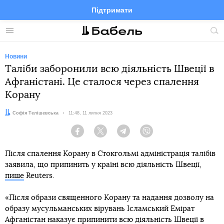
Підтримати
Facebook
Telegram
Twitter
Instagram
Меню
По
по
сай
Новини
Таліби заборонили всю діяльність Швеції в
Афганістані. Це сталося через спалення
Корану
Автор:
Софія Телішевська
Дата:
11:48, 11 липня 2023
Facebook
Twitter
Telegram
Viber
Після спалення Корану в Стокгольмі адміністрація талібів
заявила, що припинить у країні всю діяльність Швеції,
пише
Reuters.
«Після образи священного Корану та надання дозволу на
образу мусульманських вірувань Ісламський Емірат
Афганістан наказує припинити всю діяльність Швеції в