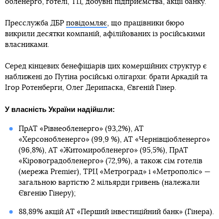
обленерго, готелі, ТЦ, добувні підприємства, акції банку.
Пресслужба ДБР
повідомляє
, що працівники бюро
викрили десятки компаній, афілійованих із російськими
власниками.
Серед кінцевих бенефіціарів цих комерційних структур є
наближені до Путіна російські олігархи: брати Аркадій та
Ігор Ротенберги, Олег Дерипаска, Євгеній Гінер.
У власність України надійшли:
ПрАТ «Рівнеобленерго» (93,2%), АТ
«Херсонобленерго» (99,9 %), АТ «Чернівціобленерго»
(96,8%), АТ «Житомиробленерго» (95,5%), ПрАТ
«Кіровоградобленерго» (72,9%), а також сім готелів
(мережа Premier), ТРЦ «Метроград» і «Метрополіс» —
загальною вартістю 2 мільярди гривень (належали
Євгенію Гінеру);
88,89% акцій АТ «Перший інвестиційний банк» (Гінера).