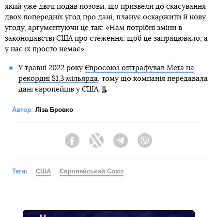
який уже двічі подав позови, що призвели до скасування
двох попередніх угод про дані, планує оскаржити й нову
угоду, аргументуючи це так: «Нам потрібні зміни в
законодавстві США про стеження, щоб це запрацювало, а
у нас їх просто немає».
У травні 2022 року
Євросоюз оштрафував Meta на
рекордні $1,3 мільярда
, тому що компанія передавала
дані європейців у США.
Автор:
Ліза Бровко
Facebook
Twitter
Telegram
Viber
Теги:
США
Європейський Союз