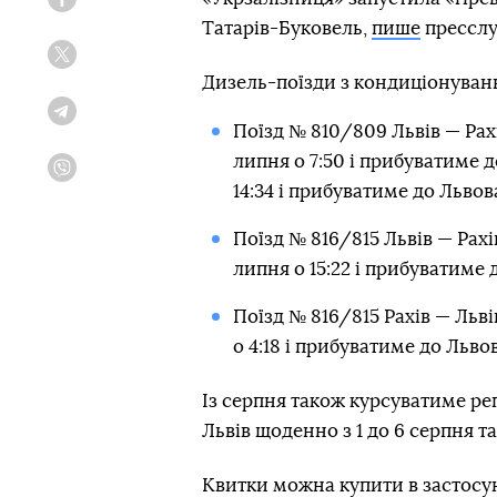
Facebook
Татарів-Буковель,
пише
пресслу
Twitter
Дизель-поїзди з кондиціонуван
Telegram
Поїзд № 810/809 Львів — Рахі
липня о 7:50 і прибуватиме д
Viber
14:34 і прибуватиме до Львова
Поїзд № 816/815 Львів — Рахів
липня о 15:22 і прибуватиме д
Поїзд № 816/815 Рахів — Львів
о 4:18 і прибуватиме до Львова
Із серпня також курсуватиме ре
Львів щоденно з 1 до 6 серпня та 
Квитки можна купити в застосунк