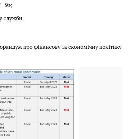
7—9»;
у служби;
орандум про фінансову та економічну політику