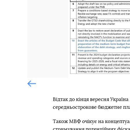
Попередній слайд
Попередній слайд
Відтак до кінця вересня Україн
середньострокове бюджетне пла
Також МВФ очікує на концептуа
стримування потенційних фіска