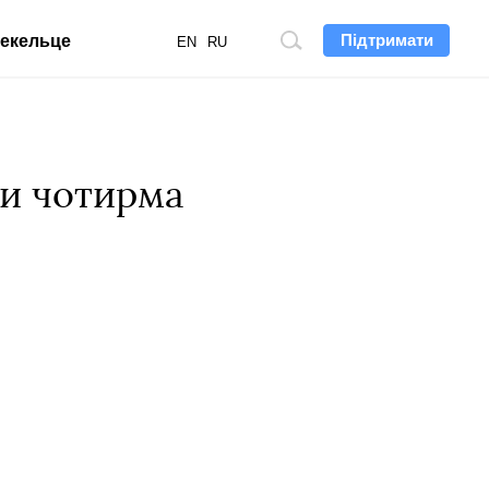
Підтримати
екельце
Пошук
EN
RU
по
сайту
и чотирма