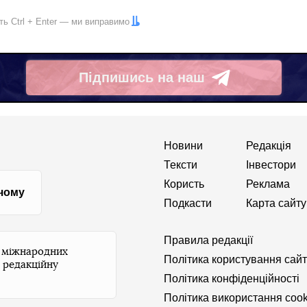
іть
Ctrl
+
Enter
— ми виправимо
Підпишись на наш
Telegram
Новини
Редакція
Тексти
Інвестори
Користь
Реклама
 чому
Подкасти
Карта сайту
Правила редакції
и міжнародних
Політика користування сай
 редакційну
Політика конфіденційності
Політика використання cook