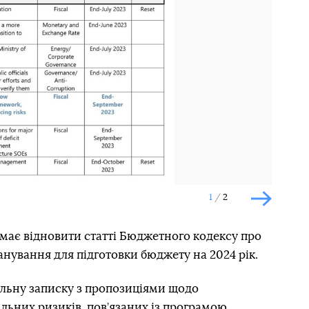
Наступний слайд
1
2
Наступн
а має відновити статті Бюджетного кодексу про
нування для підготовки бюджету на 2024 рік.
льну записку з пропозиціями щодо
льних ризиків, пов’язаних із програмою