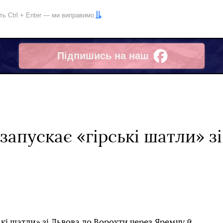
іть
Ctrl
+
Enter
— ми виправимо
Підпишись на наш
Facebook
запускає «гірські шатли» з
кі шатли» зі Львова до Ворохти через Яремчу й