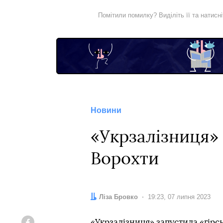
Помітили помилку? Виділіть її та натисн
Новини
«Укрзалізниця» 
Ворохти
Автор:
Ліза Бровко
Дата:
19:23, 07 липня 2023
«Укрзалізниця» запустила «гірсь