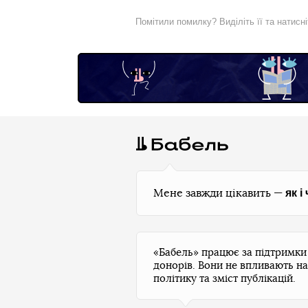
Помітили помилку? Виділіть її та натисн
як і
Мене завжди цікавить —
«Бабель» працює за підтримк
донорів. Вони не впливають на
політику та зміст публікацій.