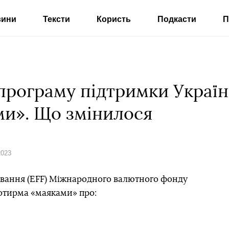
вини
Тексти
Користь
Подкасти
П
рограму підтримки Україн
и». Що змінилося
2023
вання (EFF) Міжнародного валютного фонду
отирма «маяками» про: