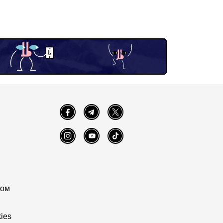
Facebook
Telegram
Twitter
Instagram
YouTube
TikTok
том
ies