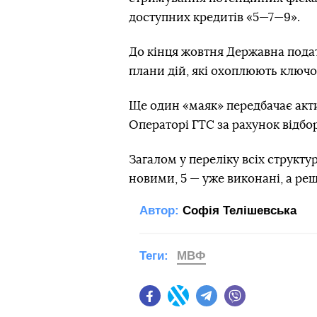
доступних кредитів «5—7—9».
До кінця жовтня Державна пода
плани дій, які охоплюють ключ
Ще один «маяк» передбачає акт
Операторі ГТС за рахунок відбо
Загалом у переліку всіх структур
новими, 5 — уже виконані, а решт
Автор:
Софія Телішевська
Теги:
МВФ
Facebook
Twitter
Telegram
Viber