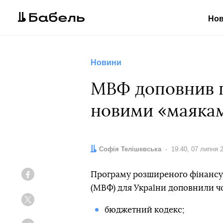
Но
Новини
МВФ доповнив п
новими «маякам
Автор:
Софія Телішевська
Дата:
19:40, 07 липня 
Програму розширеного фінансу
Facebook
(МВФ) для України доповнили ч
Twitter
бюджетний кодекс;