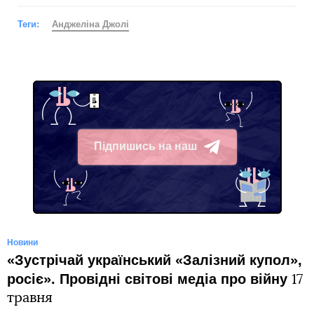
Теги:
Анджеліна Джолі
Підпишись на наш
Telegram
Новини
«Зустрічай український «Залізний купол»,
росіє». Провідні світові медіа про війну
17
травня