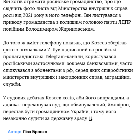
Він хотів отримати російське громадянство, про що
свідчить фото листа від Міністерства внутрішніх справ
росії від 2021 року в його телефоні. Він листувався з
приводу громадянства з колишнім головою партії ЛДПР
покійним Володимиром Жириновським.
До того ж вміст телефону показав, що Козєєв зберігав
фото з позначками Z, був підписаний на російські
пропагандистські Telegram-канали, користувався
російськими застосунками, зокрема банківськими, часто
спілкувався з абонентами з рф, серед яких співробітники
міністерств внутрішніх і закордонних справ, міграційної
служби.
У судових дебатах Козєєв хотів, аби його виправдали, а
адвокат переконував суд, що обвинувачений, ймовірно,
перестав бути громадянином України, і тому його
незаконно судити за державну зраду.
Автор:
Ліза Бровко