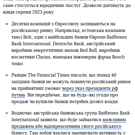
саме стосується юридичних послуг. Дозволи діятимуть до
кінця серпня 2023 року.
Десятки компаній з Євросоюзу залишаються на
російському ринку. Наприклад, естонська компанія
таксі Bolt, одні з найбільших банків Європи Raiffeisen
Bank International, Deutsche Bank, австрійський
виробник енергетичних напоїв Red Bull, виробник
косметики Clarins, німецька інженерна фірма Bosch
тощо.
Раніше The Financial Times писали, що понад 40
західних банків не можуть покинути російський ринок
на прийнятних умовах
через указ президента рф
путіна
. Він передбачає, що на будь-які угоди про
продаж чи купівлю банків потрібен дозвіл влади.
Водночас австрійська банківська група Raiffeisen Bank
International заявила, що буде займатися
можливим
продажем або відокремленням свого російського
бізнесу
. Там зобовʼязалися
зменшувати активність у