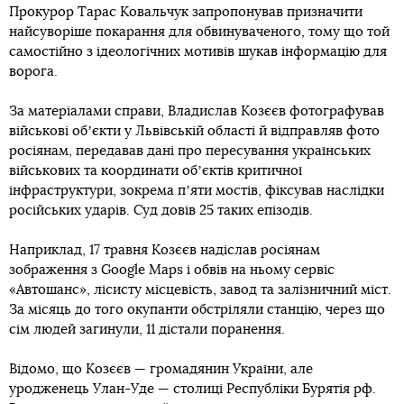
Прокурор Тарас Ковальчук запропонував призначити
найсуворіше покарання для обвинуваченого, тому що той
самостійно з ідеологічних мотивів шукав інформацію для
ворога.
За матеріалами справи, Владислав Козєєв фотографував
військові обʼєкти у Львівській області й відправляв фото
росіянам, передавав дані про пересування українських
військових та координати обʼєктів критичної
інфраструктури, зокрема пʼяти мостів, фіксував наслідки
російських ударів. Суд довів 25 таких епізодів.
Наприклад, 17 травня Козєєв надіслав росіянам
зображення з Google Maps і обвів на ньому сервіс
«Автошанс», лісисту місцевість, завод та залізничний міст.
За місяць до того окупанти обстріляли станцію, через що
сім людей загинули, 11 дістали поранення.
Відомо, що Козєєв — громадянин України, але
уродженець Улан-Уде — столиці Республіки Бурятія рф.