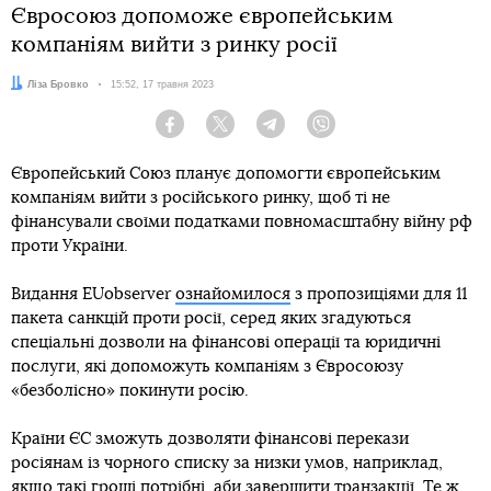
Євросоюз допоможе європейським
компаніям вийти з ринку росії
Автор:
Ліза Бровко
Дата:
15:52, 17 травня 2023
Facebook
Twitter
Telegram
Viber
Європейський Союз планує допомогти європейським
компаніям вийти з російського ринку, щоб ті не
фінансували своїми податками повномасштабну війну рф
проти України.
Видання EUobserver
ознайомилося
з пропозиціями для 11
пакета санкцій проти росії, серед яких згадуються
спеціальні дозволи на фінансові операції та юридичні
послуги, які допоможуть компаніям з Євросоюзу
«безболісно» покинути росію.
Країни ЄС зможуть дозволяти фінансові перекази
росіянам із чорного списку за низки умов, наприклад,
якщо такі гроші потрібні, аби завершити транзакції. Те ж