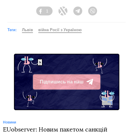
1
Facebook
Twitter
Telegram
Viber
Теги:
Львів
війна Росії з Україною
Підпишись на наш
Telegram
Новини
EUobserver: Новим пакетом санкцій