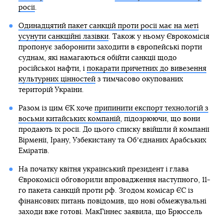
росії
.
Одинадцятий пакет санкцій проти росії має на меті
усунути санкційні лазівки
. Також у ньому Єврокомісія
пропонує заборонити заходити в європейські порти
суднам, які намагаються обійти санкції щодо
російської нафти, і
покарати причетних до вивезення
культурних цінностей
з тимчасово окупованих
територій України.
Разом із цим ЄК хоче
припинити експорт технологій з
восьми китайських компаній
, підозрюючи, що вони
продають їх росії. До цього списку ввійшли й компанії
Вірменії, Ірану, Узбекистану та Обʼєднаних Арабських
Еміратів.
На початку квітня український президент і глава
Єврокомісії обговорили впровадження наступного, 11-
го пакета санкцій проти рф. Згодом комісар ЄС із
фінансових питань повідомив, що нові обмежувальні
заходи вже готові. МакГіннес заявила, що Брюссель