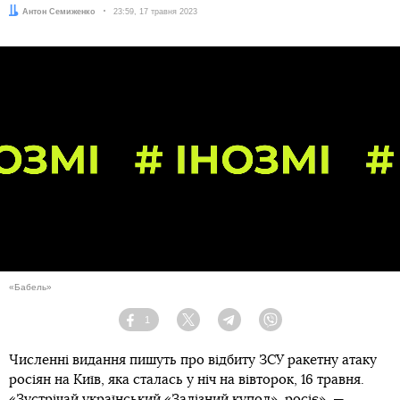
Автор:
Антон Семиженко
Дата:
23:59, 17 травня 2023
«Бабель»
1
Facebook
Twitter
Telegram
Viber
Численні видання пишуть про відбиту ЗСУ ракетну атаку
росіян на Київ, яка сталась у ніч на вівторок, 16 травня.
«Зустрічай український «Залізний купол», росіє», —