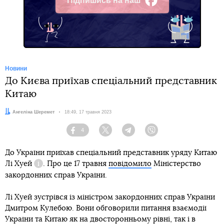
Підпишись на наш
Facebook
Новини
До Києва приїхав спеціальний представник
Китаю
Автор:
Ангеліна Шеремет
Дата:
18:49, 17 травня 2023
4
Facebook
Twitter
Telegram
Viber
До України приїхав спеціальний представник уряду Китаю
Лі Хуей
. Про це 17 травня
повідомило
Міністерство
Довідка
закордонних справ України.
Лі Хуей зустрівся із міністром закордонних справ України
Дмитром Кулебою. Вони обговорили питання взаємодії
України та Китаю як на двосторонньому рівні, так і в