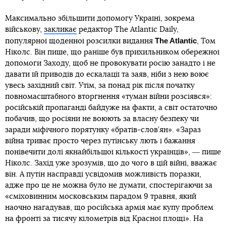
Максимально збільшити допомогу Україні, зокрема
військову,
закликає
редактор The Atlantic Daily,
The Atlantic
популярної щоденної розсилки видання
, Том
Ніколс. Він пише, що раніше був прихильником обережної
допомоги Заходу, щоб не провокувати росію занадто і не
давати їй приводів до ескалації та заяв, ніби з нею воює
увесь західний світ. Утім, за понад рік після початку
повномасштабного вторгнення «туман війни розсіявся»:
російській пропаганді байдуже на факти, а світ остаточно
побачив, що росіяни не воюють за власну безпеку чи
заради міфічного порятунку «братів-слов’ян». «Зараз
війна триває просто через путінську лють і бажання
понівечити долі якнайбільшої кількості українців», ― пише
Ніколс. Захід уже зрозумів, що до чого в цій війні, вважає
він. А путін насправді усвідомив можливість поразки,
адже про це не можна було не думати, спостерігаючи за
«сміховинним московським парадом 9 травня, який
наочно нагадував, що російська армія має купу проблем
на фронті за тисячу кілометрів від Красної площі». На