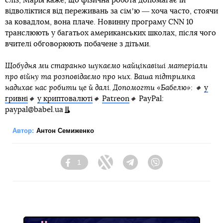
сліз, Марія каже, що фізична робота допомагає їй
відволіктися від переживань за сімʼю ― хоча часто, стоячи
за ковадлом, вона плаче. Новинну програму CNN 10
транслюють у багатьох американських школах, після чого
вчителі обговорюють побачене з дітьми.
Щобудня ми старанно шукаємо найцікавіші матеріали
про війну та розповідаємо про них. Ваша підтримка
надихає нас робити це й далі. Допомогти «Бабелю»: 🔸
у
гривні
🔸
у криптовалюті
🔸
Patreon
🔸
PayPal:
paypal@babel.ua
Автор:
Антон Семиженко
1
Facebook
Twitter
Telegram
Viber