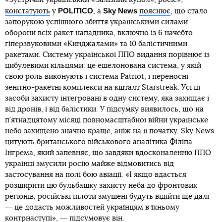
POLITICO
Sky News
констатують
у
, а
пояснює
, що стало
запорукою успішного збиття українськими силами
оборони всіх ракет нападника, включно із 6 начебто
гіперзвуковими «Кинджалами» та 10 балістичними
ракетами. Систему української ППО видання порівнює із
цибулевими кільцями: це ешелонована система, у якій
свою роль виконують і система Patriot, і переносні
зенітно-ракетні комплекси на кшталт Starstreak. Усі ці
засоби захисту інтегровані в одну систему, яка захищає і
від дронів, і від балістики. У підсумку виявилось, що на
п’ятнадцятому місяці повномасштабної війни українське
небо захищено значно краще, аніж на її початку. Sky News
цитують британського військового аналітика Філіпа
Інгрема, який запевняє, що завдяки вдосконаленню ППО
українці змусили росію майже відмовитись від
застосування на полі бою авіації. «І якщо вдасться
розширити цю бульбашку захисту неба до фронтових
регіонів, російські пілоти змушені будуть відійти ще далі
― це додасть можливостей українцям в їхньому
контрнаступі», ― підсумовує він.