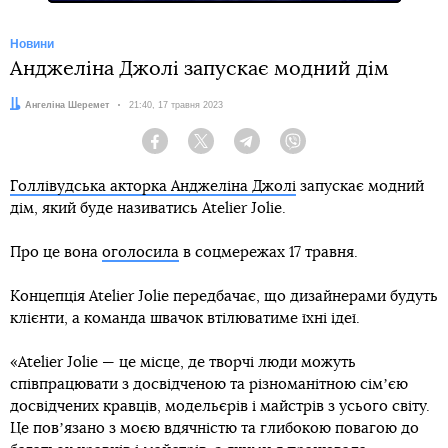
Новини
Анджеліна Джолі запускає модний дім
Автор:
Ангеліна Шеремет
Дата:
21:40, 17 травня 2023
Facebook
Twitter
Telegram
Viber
Голлівудська акторка Анджеліна Джолі
запускає модний
дім, який буде називатись Atelier Jolie.
Про це вона
оголосила
в соцмережах 17 травня.
Концепція Atelier Jolie передбачає, що дизайнерами будуть
клієнти, а команда швачок втілюватиме їхні ідеї.
«Atelier Jolie — це місце, де творчі люди можуть
співпрацювати з досвідченою та різноманітною сімʼєю
досвідчених кравців, модельєрів і майстрів з усього світу.
Це повʼязано з моєю вдячністю та глибокою повагою до