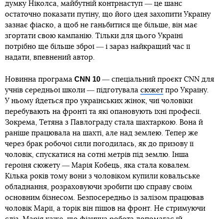
думку Ніколса, майбутній контрнаступ ― це шанс
остаточно показати путіну, що його ідея захопити Україну
зазнає фіаско, а щоб не ганьбитися ще більше, він має
згортати свою кампанію. Тільки для цього Україні
потрібно ще більше зброї ― і зараз найкращий час її
надати, впевнений автор.
CNN 10
Новинна програма
― спеціальний проєкт CNN для
учнів середньої школи ― підготувала
сюжет
про Україну.
У ньому йдеться про українських жінок, чиї чоловіки
перебувають на фронті та які опановують їхні професії.
Зокрема, Тетяна з Павлограду стала шахтаркою. Вона й
раніше працювала на шахті, але над землею. Тепер же
через брак робочої сили погодилась, як до призову її
чоловік, спускатися на сотні метрів під землю. Інша
героїня сюжету ― Марія Кобець, яка стала ковалем.
Кілька років тому вони з чоловіком купили ковальське
обладнання, розраховуючи зробити цю справу своїм
основним бізнесом. Безпосередньо із залізом працював
чоловік Марії, а торік він пішов на фронт. Не стримуючи