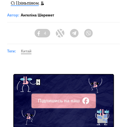
Сі Цзіньпіном
.
Автор:
Ангеліна Шеремет
4
Facebook
Twitter
Telegram
Viber
Теги:
Китай
Підпишись на наш
Facebook