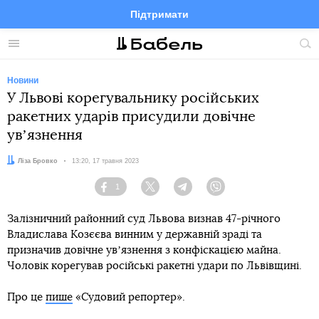
Підтримати
Facebook
Telegram
Twitter
Instagram
Меню
По
по
сай
Новини
У Львові корегувальнику російських
ракетних ударів присудили довічне
увʼязнення
Автор:
Ліза Бровко
Дата:
13:20, 17 травня 2023
1
Facebook
Twitter
Telegram
Viber
Залізничний районний суд Львова визнав 47-річного
Владислава Козєєва винним у державній зраді та
призначив довічне увʼязнення з конфіскацією майна.
Чоловік корегував російські ракетні удари по Львівщині.
Про це
пише
«Судовий репортер».