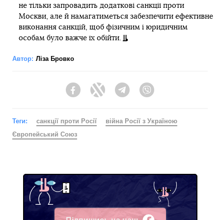
не тільки запровадить додаткові санкції проти
Москви, але й намагатиметься забезпечити ефективне
виконання санкцій, щоб фізичним і юридичним
особам було важче їх обійти.
Автор:
Ліза Бровко
Facebook
Twitter
Telegram
Viber
Теги:
санкції проти Росії
війна Росії з Україною
Європейський Союз