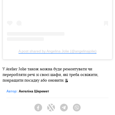
A post shared by Angelina Jolie (@angelinajolie)
У Atelier Jolie також можна буде ремонтувати чи
переробляти речі зі своєї шафи, які треба освіжити,
покращити посадку або оновити.
Автор:
Ангеліна Шеремет
Facebook
Twitter
Telegram
Viber