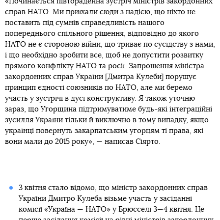
«Починається півтораденна зустріч міністрів закордонних
справ НАТО. Ми приїхали сюди з надією, що ніхто не
поставить під сумнів справедливість нашого
попереднього спільного рішення, відповідно до якого
НАТО не є стороною війни, що триває по сусідству з нами,
і що необхідно зробити все, щоб не допустити розвитку
прямого конфлікту НАТО та росії. Запрошення міністра
закордонних справ України [Дмитра Кулеби] порушує
принцип єдності союзників по НАТО, але ми беремо
участь у зустрічі в дусі конструктиву. Я також уточню
зараз, що Угорщина підтримуватиме будь-які інтеграційні
зусилля України тільки й виключно в тому випадку, якщо
українці повернуть закарпатським угорцям ті права, які
вони мали до 2015 року», — написав Сіярто.
3 квітня стало відомо, що міністр закордонних справ
України Дмитро Кулеба візьме участь у засіданні
комісії «Україна — НАТО» у Брюсселі 3—4 квітня. Це