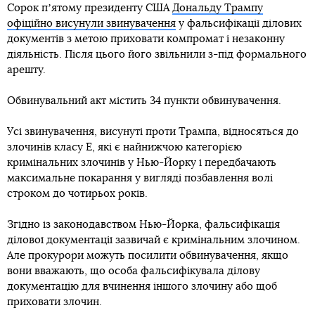
Сорок пʼятому президенту США
Дональду Трампу
офіційно висунули звинувачення
у фальсифікації ділових
документів з метою приховати компромат і незаконну
діяльність. Після цього його звільнили з-під формального
арешту.
Обвинувальний акт містить 34 пункти обвинувачення.
Усі звинувачення, висунуті проти Трампа, відносяться до
злочинів класу Е, які є найнижчою категорією
кримінальних злочинів у Нью-Йорку і передбачають
максимальне покарання у вигляді позбавлення волі
строком до чотирьох років.
Згідно із законодавством Нью-Йорка, фальсифікація
ділової документації зазвичай є кримінальним злочином.
Але прокурори можуть посилити обвинувачення, якщо
вони вважають, що особа фальсифікувала ділову
документацію для вчинення іншого злочину або щоб
приховати злочин.