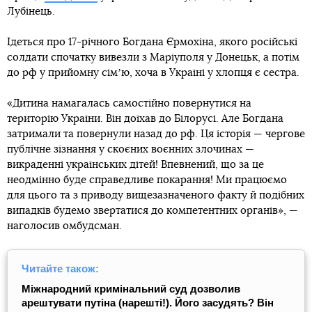
Лубінець.
Ідеться про 17-річного Богдана Єрмохіна, якого російські
солдати спочатку вивезли з Маріуполя у Донецьк, а потім
до рф у прийомну сімʼю, хоча в Україні у хлопця є сестра.
«Дитина намагалась самостійно повернутися на
територію України. Він доїхав до Білорусі. Але Богдана
затримали та повернули назад до рф. Ця історія — чергове
публічне зізнання у скоєних воєнних злочинах —
викраденні українських дітей! Впевнений, що за це
неодмінно буде справедливе покарання! Ми працюємо
для цього та з приводу вищезазначеного факту й подібних
випадків будемо звертатися до компетентних органів», —
наголосив омбудсман.
Читайте також:
Міжнародний кримінальний суд дозволив
арештувати путіна (нарешті!). Його засудять? Він