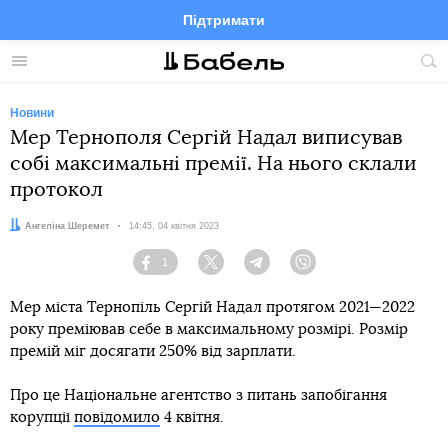
Підтримати
Facebook
Telegram
Twitter
Instagram
Меню
По
по
сай
Новини
Мер Тернополя Сергій Надал виписував
собі максимальні премії. На нього склали
протокол
Автор:
Ангеліна Шеремет
Дата:
14:45, 04 квітня 2023
1
Facebook
Twitter
Telegram
Viber
Мер міста Тернопіль Сергій Надал протягом 2021—2022
року преміював себе в максимальному розмірі. Розмір
премій міг досягати 250% від зарплати.
Про це Національне агентство з питань запобігання
корупції
повідомило
4 квітня.