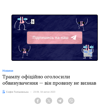
Підпишись на наш
Telegram
Новини
Трампу офіційно оголосили
обвинувачення — він провину не визнав
Автор:
Софія Телішевська
Дата:
23:09, 04 квітня 2023
Facebook
Twitter
Telegram
Viber