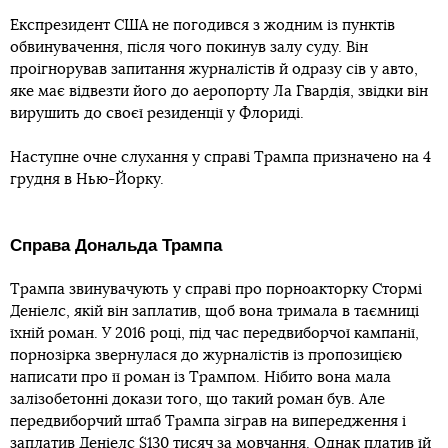
Експрезидент США не погодився з жодним із пунктів
обвинувачення, після чого покинув залу суду. Він
проігнорував запитання журналістів й одразу сів у авто,
яке має відвезти його до аеропорту Ла Гвардія, звідки він
вирушить до своєї резиденції у Флориді.
Наступне очне слухання у справі Трампа призначено на 4
грудня в Нью-Йорку.
Справа Дональда Трампа
Трампа звинувачують у справі про порноакторку Стормі
Деніелс, якій він заплатив, щоб вона тримала в таємниці
їхній роман. У 2016 році, під час передвиборчої кампанії,
порнозірка звернулася до журналістів із пропозицією
написати про її роман із Трампом. Нібито вона мала
залізобетонні докази того, що такий роман був. Але
передвиборчий штаб Трампа зіграв на випередження і
заплатив Деніелс $130 тисяч за мовчання. Однак платив їй