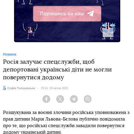
Підпишись на наш
Telegram
Новини
Росія залучає спецслужби, щоб
депортовані українські діти не могли
повернутися додому
Автор:
Софія Телішевська
Дата:
23:41, 04 квітня 2023
Facebook
Twitter
Telegram
Viber
Розшукувана за воєнні злочини російська уповноважена з
прав дитини Марія Львова-Бєлова публічно повідомила
про те, що російські спецслужби завадили повернутися
додому українській дитині.