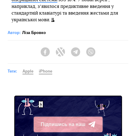
наприклад, зʼявилося предиктивне введення у
стандартній клавіатурі та введення жестами для
української мови.
Автор:
Ліза Бровко
Facebook
Twitter
Telegram
Viber
Теги:
Apple
iPhone
Підпишись на наш
Telegram