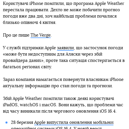
Користувачі iPhone помітили, що програма Apple Weather
перестала працювати. Дехто не може побачити прогноз
погоди вже два дні, хоч найбільші проблеми почалися
близько опівночі 4 квітня.
Про це пише
The Verge
.
У службі підтримки Apple
заявили
, що застосунок погоди
«може бути недоступним для Аляски через збій
провайдера даних», проте така ситуація спостерігається в
багатьох регіонах світу.
Зараз компанія намагається повернути власникам iPhone
актуальну інформацію про стан погоди та прогнози.
Збій Apple Weather помітили також деякі користувачі
iPadOS, watchOS і macOS. Вони кажуть, що проблеми час
від часу виникали після чергового оновлення iOS 16.4.
28 березня
Apple випустила оновлення мобільної
операційної системи
iOS 16.4. У новій версії ,