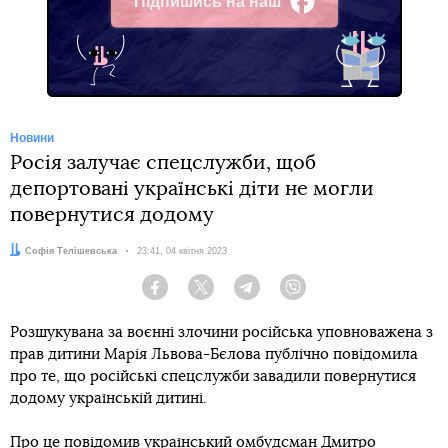
Підпишись на наш
Facebook
Новини
Росія залучає спецслужби, щоб
депортовані українські діти не могли
повернутися додому
Автор:
Софія Телішевська
Дата:
23:41, 04 квітня 2023
Facebook
Twitter
Telegram
Viber
Розшукувана за воєнні злочини російська уповноважена з
прав дитини Марія Львова-Бєлова публічно повідомила
про те, що російські спецслужби завадили повернутися
додому українській дитині.
Про це
повідомив
український омбудсман Дмитро