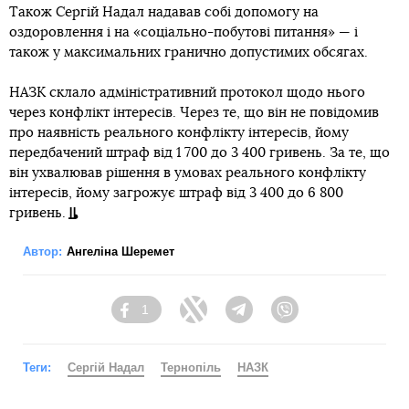
Також Сергій Надал надавав собі допомогу на
оздоровлення і на «соціально-побутові питання» — і
також у максимальних гранично допустимих обсягах.
НАЗК склало адміністративний протокол щодо нього
через конфлікт інтересів. Через те, що він не повідомив
про наявність реального конфлікту інтересів, йому
передбачений штраф від 1 700 до 3 400 гривень. За те, що
він ухвалював рішення в умовах реального конфлікту
інтересів, йому загрожує штраф від 3 400 до 6 800
гривень.
Автор:
Ангеліна Шеремет
1
Facebook
Twitter
Telegram
Viber
Теги:
Сергій Надал
Тернопіль
НАЗК