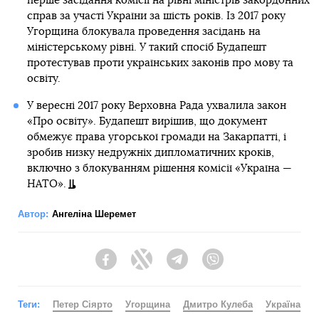
перше засідання комісії на рівні міністрів закордонних
справ за участі України за шість років. Із 2017 року
Угорщина блокувала проведення засідань на
міністерському рівні. У такий спосіб Будапешт
протестував проти українських законів про мову та
освіту.
У вересні 2017 року Верховна Рада ухвалила закон
«Про освіту». Будапешт вирішив, що документ
обмежує права угорської громади на Закарпатті, і
зробив низку недружніх дипломатичних кроків,
включно з блокуванням рішення комісії «Україна —
НАТО».
Автор:
Ангеліна Шеремет
Facebook
Twitter
Telegram
Viber
Теги:
Петер Сіярто
Угорщина
Дмитро Кулеба
Україна