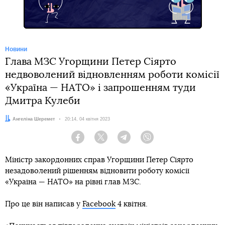
Новини
Глава МЗС Угорщини Петер Сіярто
недвоволений відновленням роботи комісії
«Україна — НАТО» і запрошенням туди
Дмитра Кулеби
Автор:
Ангеліна Шеремет
Дата:
20:14, 04 квітня 2023
Facebook
Twitter
Telegram
Viber
Міністр закордонних справ Угорщини Петер Сіярто
незадоволений рішенням відновити роботу комісії
«Україна — НАТО» на рівні глав МЗС.
Про це він написав у
Facebook
4 квітня.