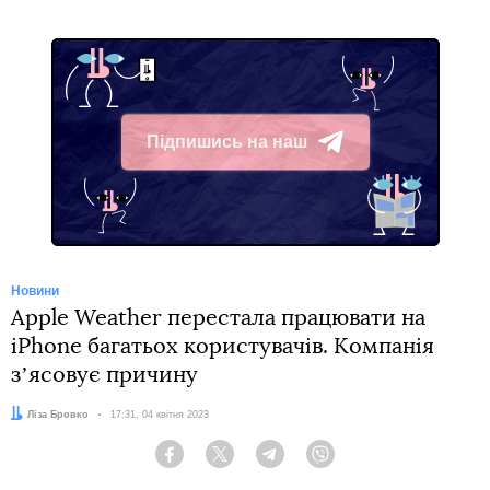
Підпишись на наш
Telegram
Новини
Apple Weather перестала працювати на
iPhone багатьох користувачів. Компанія
зʼясовує причину
Автор:
Ліза Бровко
Дата:
17:31, 04 квітня 2023
Facebook
Twitter
Telegram
Viber