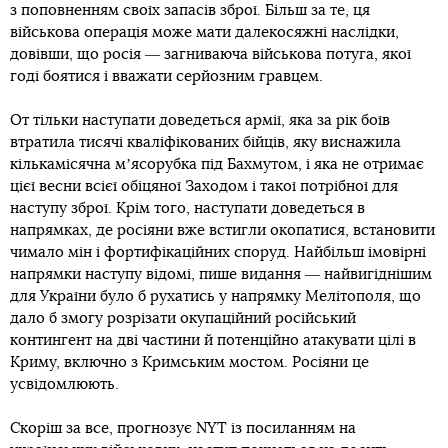
з поповненням своїх запасів зброї. Більш за те, ця
військова операція може мати далекосяжні наслідки,
довівши, що росія ― загниваюча військова потуга, якої
годі боятися і вважати серйозним гравцем.
От тільки наступати доведеться армії, яка за рік боїв
втратила тисячі кваліфікованих бійців, яку виснажила
кількамісячна мʼясорубка під Бахмутом, і яка не отримає
цієї весни всієї обіцяної Заходом і такої потрібної для
наступу зброї. Крім того, наступати доведеться в
напрямках, де росіяни вже встигли окопатися, встановити
чимало мін і фортифікаційних споруд. Найбільш імовірні
напрямки наступу відомі, пише видання ― найвигіднішим
для України було б рухатись у напрямку Мелітополя, що
дало б змогу розрізати окупаційний російський
контингент на дві частини й потенційно атакувати цілі в
Криму, включно з Кримським мостом. Росіяни це
усвідомлюють.
Скоріш за все, прогнозує NYT із посиланням на