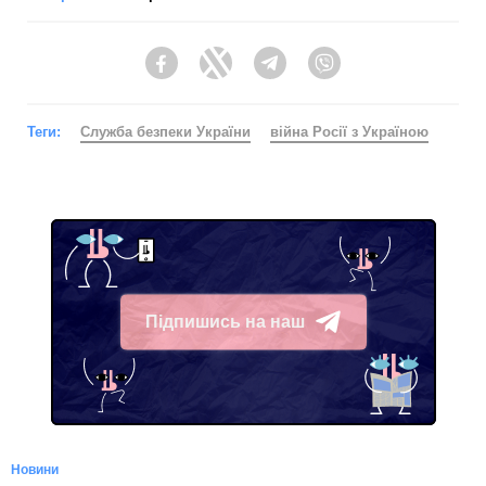
Facebook
Twitter
Telegram
Viber
Теги:
Служба безпеки України
війна Росії з Україною
Підпишись на наш
Telegram
Новини