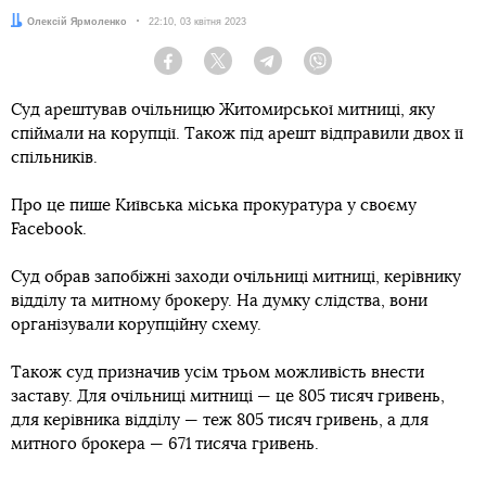
Автор:
Олексій Ярмоленко
Дата:
22:10, 03 квітня 2023
Facebook
Twitter
Telegram
Viber
Суд арештував очільницю Житомирської митниці, яку
спіймали на корупції. Також під арешт відправили двох її
спільників.
Про це пише Київська міська прокуратура у своєму
Facebook.
Суд обрав запобіжні заходи очільниці митниці, керівнику
відділу та митному брокеру. На думку слідства, вони
організували корупційну схему.
Також суд призначив усім трьом можливість внести
заставу. Для очільниці митниці — це 805 тисяч гривень,
для керівника відділу — теж 805 тисяч гривень, а для
митного брокера — 671 тисяча гривень.