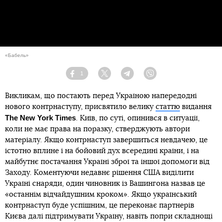
«Бабель»
1
Facebook
Twitter
Telegram
Viber
Викликам, що постають перед Україною напередодні
нового контрнаступу, присвятило велику
статтю
видання
The New York Times
. Київ, по суті, опинився в ситуації,
коли не має права на поразку, стверджують автори
матеріалу. Якщо контрнаступ завершиться невдачею, це
істотно вплине і на бойовий дух всередині країни, і на
майбутнє постачання Україні зброї та іншої допомоги від
Заходу. Коментуючи недавнє рішення США виділити
Україні снаряди, один чиновник із Вашингона назвав це
«останнім відчайдушним кроком». Якщо український
контрнаступ буде успішним, це переконає партнерів
Києва далі підтримувати Україну, навіть попри складнощі