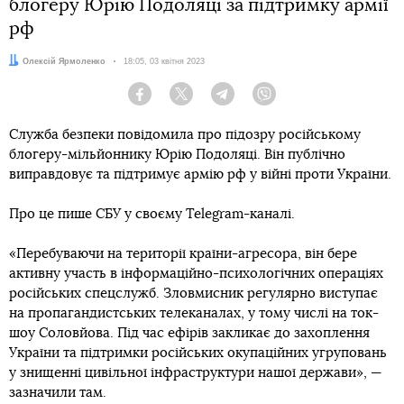
блогеру Юрію Подоляці за підтримку армії
рф
Автор:
Олексій Ярмоленко
Дата:
18:05, 03 квітня 2023
Facebook
Twitter
Telegram
Viber
Служба безпеки повідомила про підозру російському
блогеру-мільйоннику Юрію Подоляці. Він публічно
виправдовує та підтримує армію рф у війні проти України.
Про це пише СБУ у своєму Telegram-каналі.
«Перебуваючи на території країни-агресора, він бере
активну участь в інформаційно-психологічних операціях
російських спецслужб. Зловмисник регулярно виступає
на пропагандистських телеканалах, у тому числі на ток-
шоу Соловйова. Під час ефірів закликає до захоплення
України та підтримки російських окупаційних угруповань
у знищенні цивільної інфраструктури нашої держави», —
зазначили там.