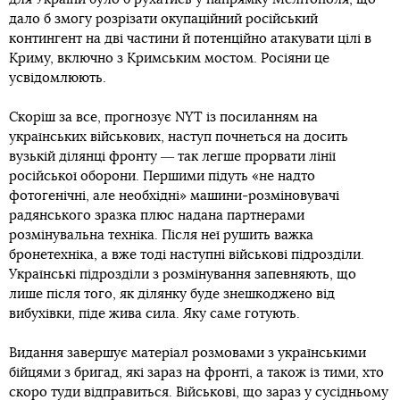
дало б змогу розрізати окупаційний російський
контингент на дві частини й потенційно атакувати цілі в
Криму, включно з Кримським мостом. Росіяни це
усвідомлюють.
Скоріш за все, прогнозує NYT із посиланням на
українських військових, наступ почнеться на досить
вузькій ділянці фронту ― так легше прорвати лінії
російської оборони. Першими підуть «не надто
фотогенічні, але необхідні» машини-розміновувачі
радянського зразка плюс надана партнерами
розмінувальна техніка. Після неї рушить важка
бронетехніка, а вже тоді наступні військові підрозділи.
Українські підрозділи з розмінування запевняють, що
лише після того, як ділянку буде знешкоджено від
вибухівки, піде жива сила. Яку саме готують.
Видання завершує матеріал розмовами з українськими
бійцями з бригад, які зараз на фронті, а також із тими, хто
скоро туди відправиться. Військові, що зараз у сусідньому