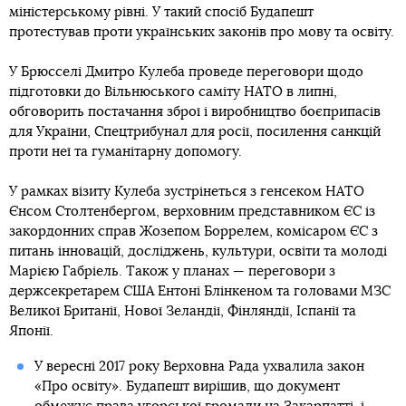
міністерському рівні. У такий спосіб Будапешт
протестував проти українських законів про мову та освіту.
У Брюсселі Дмитро Кулеба проведе переговори щодо
підготовки до Вільнюського саміту НАТО в липні,
обговорить постачання зброї і виробництво боєприпасів
для України, Спецтрибунал для росії, посилення санкцій
проти неї та гуманітарну допомогу.
У рамках візиту Кулеба зустрінеться з генсеком НАТО
Єнсом Столтенбергом, верховним представником ЄС із
закордонних справ Жозепом Боррелем, комісаром ЄС з
питань інновацій, досліджень, культури, освіти та молоді
Марією Габріель. Також у планах — переговори з
держсекретарем США Ентоні Блінкеном та головами МЗС
Великої Британії, Нової Зеландії, Фінляндії, Іспанії та
Японії.
У вересні 2017 року Верховна Рада ухвалила закон
«Про освіту». Будапешт вирішив, що документ