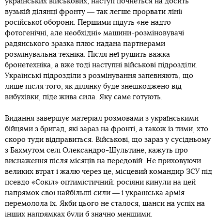
українських військових, наступ почнеться на досить
вузькій ділянці фронту ― так легше прорвати лінії
російської оборони. Першими підуть «не надто
фотогенічні, але необхідні» машини-розміновувачі
радянського зразка плюс надана партнерами
розмінувальна техніка. Після неї рушить важка
бронетехніка, а вже тоді наступні військові підрозділи.
Українські підрозділи з розмінування запевняють, що
лише після того, як ділянку буде знешкоджено від
вибухівки, піде жива сила. Яку саме готують.
Видання завершує матеріал розмовами з українськими
бійцями з бригад, які зараз на фронті, а також із тими, хто
скоро туди відправиться. Військові, що зараз у сусідньому
з Бахмутом селі Олександро-Шультине, кажуть про
виснаження після місяців на передовій. Не приховуючи
великих втрат і жалю через це, місцевий командир ЗСУ під
псевдо «Сокіл» оптимістичний: росіяни кинули на цей
напрямок свої найбільші сили ― і українська армія
перемолола їх. Якби цього не сталося, шанси на успіх на
інших напрямках були б значно меншими.