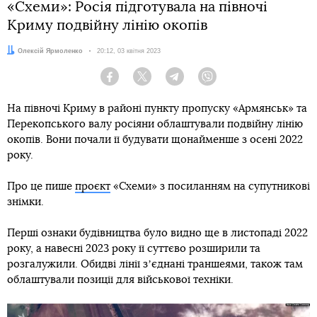
«Схеми»: Росія підготувала на півночі
Криму подвійну лінію окопів
Автор:
Олексій Ярмоленко
Дата:
20:12, 03 квітня 2023
Facebook
Twitter
Telegram
Viber
На півночі Криму в районі пункту пропуску «Армянськ» та
Перекопського валу росіяни облаштували подвійну лінію
окопів. Вони почали її будувати щонайменше з осені 2022
року.
Про це пише
проєкт
«Схеми» з посиланням на супутникові
знімки.
Перші ознаки будівництва було видно ще в листопаді 2022
року, а навесні 2023 року її суттєво розширили та
розгалужили. Обидві лінії зʼєднані траншеями, також там
облаштували позиції для військової техніки.