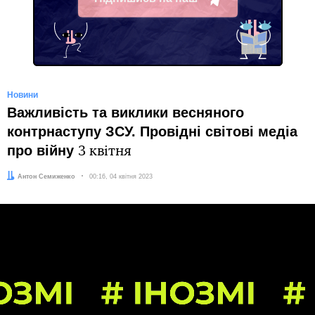
Telegram
Новини
Важливість та виклики весняного
контрнаступу ЗСУ. Провідні світові медіа
про війну
3 квітня
Автор:
Антон Семиженко
Дата:
00:16, 04 квітня 2023