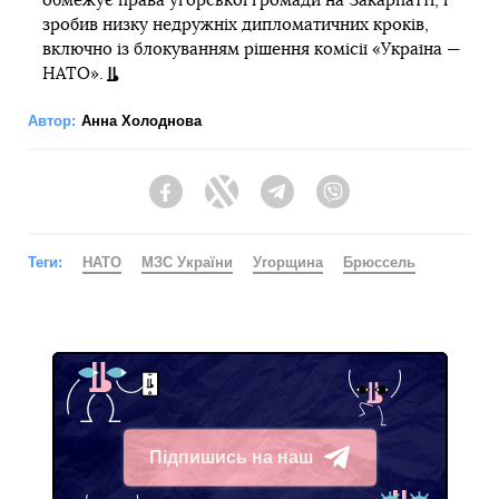
обмежує права угорської громади на Закарпатті, і
зробив низку недружніх дипломатичних кроків,
включно із блокуванням рішення комісії «Україна —
НАТО».
Автор:
Анна Холоднова
Facebook
Twitter
Telegram
Viber
Теги:
НАТО
МЗС України
Угорщина
Брюссель
Підпишись на наш
Telegram