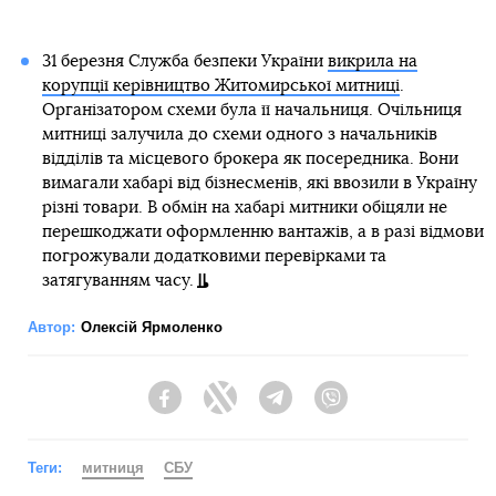
31 березня Служба безпеки України
викрила на
корупції керівництво Житомирської митниці
.
Організатором схеми була її начальниця. Очільниця
митниці залучила до схеми одного з начальників
відділів та місцевого брокера як посередника. Вони
вимагали хабарі від бізнесменів, які ввозили в Україну
різні товари. В обмін на хабарі митники обіцяли не
перешкоджати оформленню вантажів, а в разі відмови
погрожували додатковими перевірками та
затягуванням часу.
Автор:
Олексій Ярмоленко
Facebook
Twitter
Telegram
Viber
Теги:
митниця
СБУ