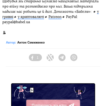
Щобудня ми старанно шукаємо найцікавіші матеріали
про війну та розповідаємо про них. Ваша підтримка
надихає нас робити це й далі. Допомогти «Бабелю»: 🔸
у
гривні
🔸
у криптовалюті
🔸
Patreon
🔸
PayPal:
paypal@babel.ua
Автор:
Антон Семиженко
1
Facebook
Twitter
Telegram
Viber
Підпишись на наш