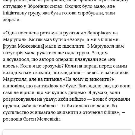
ситуацію у Збройних силах. Охочих було мало, але
ініціативну групу, яка була готова спробувати, таки
зібрали.
«Одна посилена рота мала рухатися з Запоріжжя на
Маріуполь. Кістяк мав бути з «Азову», а ми з бійцями
[група Межевікіна] мали їх підсилити. З Маріуполя нам
назустріч мала рухатися ще одна група. Згодом
зʼясувалося, що автори операції планували все «на
авось». Коли я це зрозумів? Коли на нараді перед самим
виходом нам сказали, що завдання — вивести захисників
Маріуполя, але на питання «На чому їх вивозити?»
відповіли, що вантажівок не буде. Виглядало так, що вони
самі не вірили, що ми кудись дійдемо. Я думаю, вони
розраховували на удачу: якби вийшло ― вони б отримали
ордени; якби не вийшло — їх би сильно не лаяли, бо
суспільство ж вимагало звільнити з оточення бійців», —
розповів Євген Межевікін.