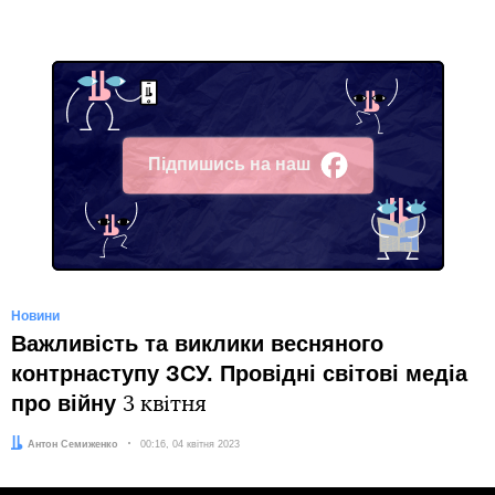
Підпишись на наш
Facebook
Новини
Важливість та виклики весняного
контрнаступу ЗСУ. Провідні світові медіа
про війну
3 квітня
Автор:
Антон Семиженко
Дата:
00:16, 04 квітня 2023