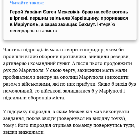
Читайте також:
Герой України Євген Межевікін брав на себе вогонь
в Ірпені, першим звільняв Харківщину, проривався
в Маріуполь, а зараз захищає Бахмут.
Інтервʼю
легендарного танкіста
Частина підрозділів мала створити коридор, яким би
пройшли вглиб оборони противника, знищили резерви,
артилерію і командний пункт. А після цього продовжити
рух до Маріуполя. У свою чергу, захисники міста мали
пробиватися з центру на околиці Маріуполя і виходити
разом з військовими, які по них прибули. Якщо б вихід був
неможливий, то військові залишилися б у Маріуполі і
підсилили оборонців міста.
У підсумку підрозділ, з яким Межевікін мав виконувати
завдання, поїхав звідти (повернувся на вихідну точку),
тому і його підрозділ отримав команду повернутись туди,
звідки виїжджали.