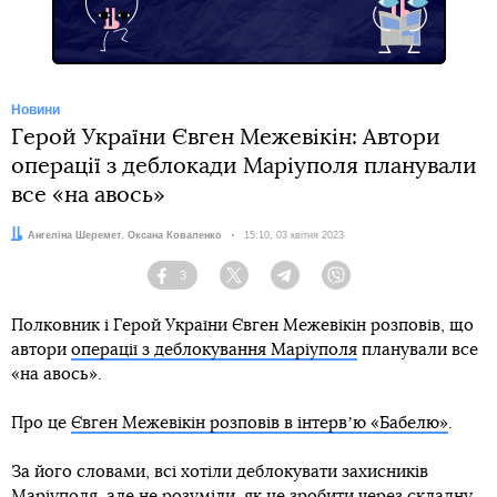
Новини
Герой України Євген Межевікін: Автори
операції з деблокади Маріуполя планували
все «на авось»
Автори:
Ангеліна Шеремет
,
Оксана Коваленко
Дата:
15:10, 03 квітня 2023
3
Facebook
Twitter
Telegram
Viber
Полковник і Герой України Євген Межевікін розповів, що
автори
операції з деблокування Маріуполя
планували все
«на авось».
Про це
Євген Межевікін розповів в інтервʼю «Бабелю»
.
За його словами, всі хотіли деблокувати захисників
Маріуполя, але не розуміли, як це зробити через складну