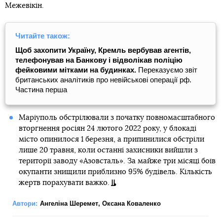
Межевікін.
Читайте також:
Щоб захопити Україну, Кремль вербував агентів,
телефонував на Банкову і відволікав поліцію
фейковими мітками на будинках.
Переказуємо звіт
британських аналітиків про невійськові операції рф.
Частина перша
Маріуполь обстрілювали з початку повномасштабного
вторгнення росіян 24 лютого 2022 року, у блокаді
місто опинилося 1 березня, а припинилися обстріли
лише 20 травня, коли останні захисники вийшли з
території заводу «Азовсталь». За майже три місяці боїв
окупанти знищили приблизно 95% будівель. Кількість
жертв порахувати важко.
Автори:
Ангеліна Шеремет
,
Оксана Коваленко