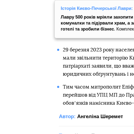
Історія Києво-Печерської Лаври:
Лавру 500 років мріяли захопити
комуналки та підірвали храм, а 
готелі та зробили бізнес
. Комплек
29 березня 2023 року насел
мали звільнити територію К
патріархаті заявили, що вва
юридичних обґрунтувань і н
Тим часом митрополит Епі
перейшов від УПЦ МП до Пра
обовʼязків намісника Києво-
Автор:
Ангеліна Шеремет