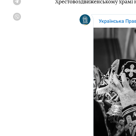
Хрестовоздвиженському храмі н
Telegram
Viber