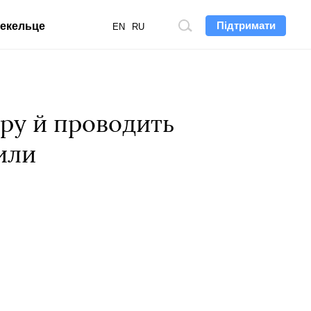
Підтримати
екельце
Пошук
EN
RU
по
сайту
ру й проводить
или