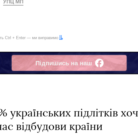
УПЦ МП
іть
Ctrl
+
Enter
— ми виправимо
Підпишись на наш
Facebook
 українських підлітків хоч
ас відбудови країни