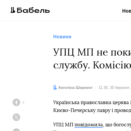
Но
Новини
УПЦ МП не поки
службу. Комісі
Автор:
Ангеліна Шеремет
Дата:
11:30, 30 березня
Українська православна церква 
4
Facebook
Києво-Печерську лавру і провод
Twitter
УПЦ МП
повідомила
, що богос