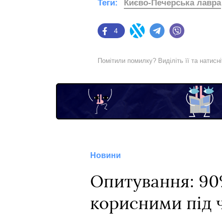
Теги:
Києво-Печерська лавра
4
Facebook
Twitter
Telegram
Viber
Помітили помилку? Виділіть її та натисн
Новини
Опитування: 90%
корисними під ч