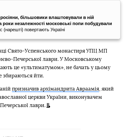
 росіяни, більшовики влаштовували в ній
за роки незалежності московські попи побудували
с (нарешті) повертають Україні
енці Свято-Успенського монастиря УПЦ МП
иєво-Печерської лаври. У Московському
жають це «ультиматумом», не бачать у цьому
е збираються йти.
фаній
призначив архімандрита Авраамія
, який
вославної церкви України, виконувачем
Печерської лаври.