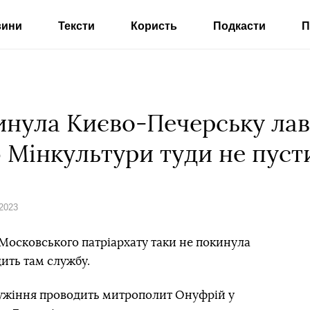
вини
Тексти
Користь
Подкасти
П
нула Києво-Печерську лав
ю Мінкультури туди не пуст
 2023
Московського патріархату таки не покинула
ить там службу.
лужіння проводить митрополит Онуфрій у