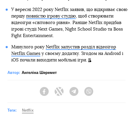
У вересні 2022 року Netflix заявив, що відкриває свою
першу
повністю ігрову студію
, щоб створювати
відеоігри «світового рівня». Раніше Netflix придбав
ігрові студії Next Games, Night School Studio та Boss
Fight Entertainment.
Минулого року
Netflix запустив розділ відеоігор
Netflix Games
у своєму додатку. Згодом на Android і
iOS почали виходити мобільні ігри.
Автор:
Ангеліна Шеремет
Facebook
Twitter
Telegram
Viber
Теги:
Netflix