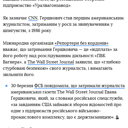
підприємство «Уралвагонзавод».
Як зазначає
CNN
, Гершкович став першим американським
журналістом, затриманим у росії за звинуваченням у
шпигунстві, з 1986 року.
Міжнародна організація
«Репортери без кордонів»
вважає, що затримання Гершковича — це «відплата» за
його роботу над розслідуванням діяльності «ПВК
Вагнера», а
The Wall Street Journal
заявили, що «глибоко
стурбовані безпекою» свого журналіста, і вимагають
звільнити його.
30 березня
ФСБ повідомила, що затримали журналіста
американської газети The Wall Street Journal Евана
Гершковича, який, за словами російської спецслужби,
«за завданням США займався збором відомостей про
одне з підприємств російського військово-
промислового комплексу, що є держтаємницею».