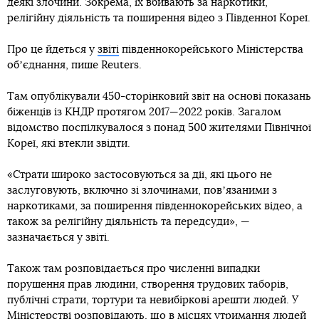
деякі злочини. Зокрема, їх вбивають за наркотики,
релігійну діяльність та поширення відео з Південної Кореї.
Про це йдеться у
звіті
південнокорейського Міністерства
обʼєднання, пише Reuters.
Там опублікували 450-сторінковий звіт на основі показань
біженців із КНДР протягом 2017—2022 років. Загалом
відомство поспілкувалося з понад 500 жителями Північної
Кореї, які втекли звідти.
«Страти широко застосовуються за дії, які цього не
заслуговують, включно зі злочинами, повʼязаними з
наркотиками, за поширення південнокорейських відео, а
також за релігійну діяльність та передсуди», —
зазначається у звіті.
Також там розповідається про численні випадки
порушення прав людини, створення трудових таборів,
публічні страти, тортури та невибіркові арешти людей. У
Міністерстві розповідають, що в місцях утримання людей