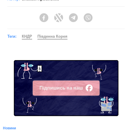
Facebook
Twitter
Telegram
Viber
Теги:
КНДР
Південна Корея
Підпишись на наш
Facebook
Новини