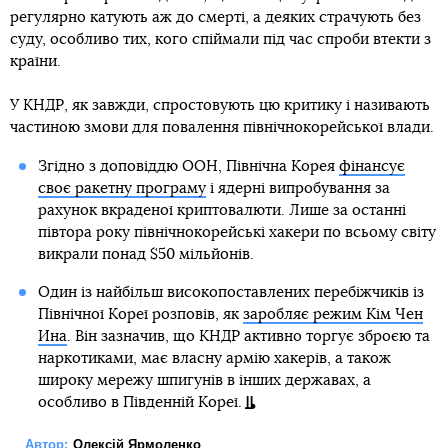
регулярно катують аж до смерті, а деяких страчують без
суду, особливо тих, кого спіймали під час спроби втекти з
країни.
У КНДР, як завжди, спростовують цю критику і називають
частиною змови для повалення північнокорейської влади.
Згідно з доповіддю ООН, Північна Корея
фінансує
своє ракетну програму
і ядерні випробування за
рахунок вкраденої криптовалюти. Лише за останні
півтора року північнокорейські хакери по всьому світу
викрали понад $50 мільйонів.
Один із найбільш високопоставлених перебіжчиків із
Північної Кореї розповів, як
заробляє режим Кім Чен
Ина
. Він зазначив, що КНДР активно торгує зброєю та
наркотиками, має власну армію хакерів, а також
широку мережу шпигунів в інших державах, а
особливо в Південній Кореї.
Автор:
Олексій Ярмоленко