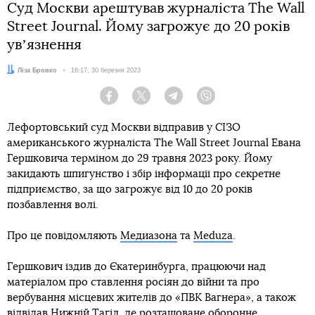
Суд Москви арештував журналіста The Wall
Street Journal. Йому загрожує до 20 років
увʼязнення
Автор:
Ліза Бровко
Дата:
16:17, 30 березня 2023
Facebook
Twitter
Telegram
Viber
Лефортовський суд Москви відправив у СІЗО
американського журналіста The Wall Street Journal Евана
Гершковича терміном до 29 травня 2023 року. Йому
закидають шпигунство і збір інформації про секретне
підприємство, за що загрожує від 10 до 20 років
позбавлення волі.
Про це повідомляють
Медиазона
та
Meduza
.
Гершкович їздив до Єкатеринбурга, працюючи над
матеріалом про ставлення росіян до війни та про
вербування місцевих жителів до «ПВК Вагнера», а також
відвідав Нижній Тагіл, де розташоване оборонне