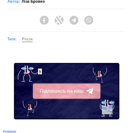
Автор:
Ліза Бровко
Facebook
Twitter
Telegram
Viber
Теги:
Росія
Підпишись на наш
Telegram
Новини