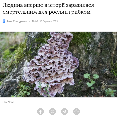
Людина вперше в історії заразилася
смертельним для рослин грибком
Автор:
Анна Холоднова
Дата:
19:08, 30 березня 2023
Sky News
Facebook
Twitter
Telegram
Viber