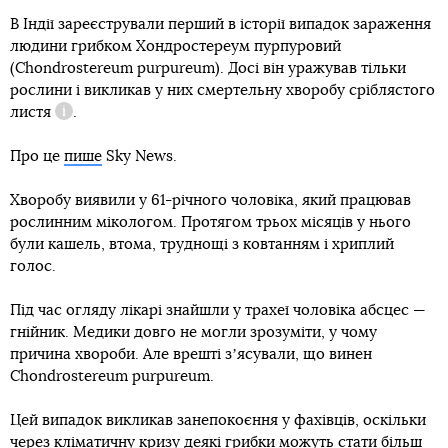
В Індії зареєстрували перший в історії випадок зараження
людини грибком Хондростереум пурпуровий
(Chondrostereum purpureum). Досі він уражував тільки
рослини і викликав у них смертельну хворобу
сріблястого
листя
.
Довідка
Про це
пише
Sky News.
Хворобу виявили у 61-річного чоловіка, який працював
рослинним мікологом. Протягом трьох місяців у нього
були кашель, втома, труднощі з ковтанням і хриплий
голос.
Під час огляду лікарі знайшли у трахеї чоловіка абсцес —
гнійник. Медики довго не могли зрозуміти, у чому
причина хвороби. Але врешті зʼясували, що винен
Chondrostereum purpureum.
Цей випадок викликав занепокоєння у фахівців, оскільки
через кліматичну кризу деякі грибки можуть стати більш