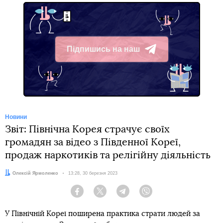
Підпишись на наш
Telegram
Новини
Звіт: Північна Корея страчує своїх
громадян за відео з Південної Кореї,
продаж наркотиків та релігійну діяльність
Автор:
Олексій Ярмоленко
Дата:
13:28, 30 березня 2023
Facebook
Twitter
Telegram
Viber
У Північній Кореї поширена практика страти людей за