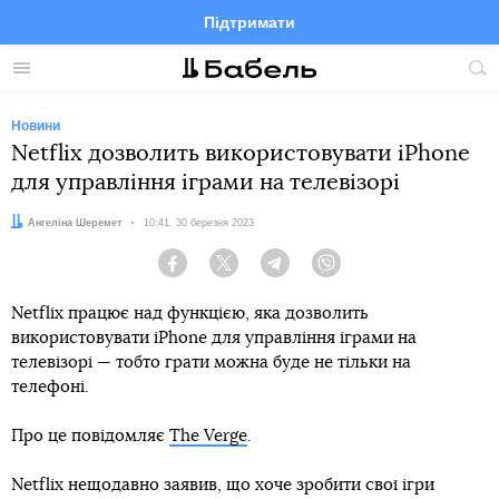
Підтримати
Facebook
Telegram
Twitter
Instagram
Меню
По
по
сай
Новини
Netflix дозволить використовувати iPhone
для управління іграми на телевізорі
Автор:
Ангеліна Шеремет
Дата:
10:41, 30 березня 2023
Facebook
Twitter
Telegram
Viber
Netflix працює над функцією, яка дозволить
використовувати iPhone для управління іграми на
телевізорі — тобто грати можна буде не тільки на
телефоні.
Про це повідомляє
The Verge
.
Netflix нещодавно заявив, що хоче зробити свої ігри