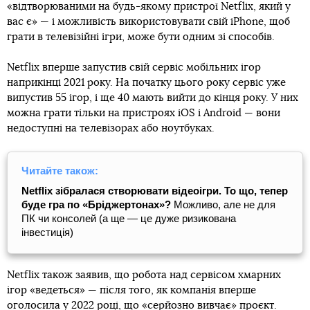
«відтворюваними на будь-якому пристрої Netflix, який у
вас є» — і можливість використовувати свій iPhone, щоб
грати в телевізійні ігри, може бути одним зі способів.
Netflix вперше запустив свій сервіс мобільних ігор
наприкінці 2021 року. На початку цього року сервіс уже
випустив 55 ігор, і ще 40 мають вийти до кінця року. У них
можна грати тільки на пристроях iOS і Android — вони
недоступні на телевізорах або ноутбуках.
Читайте також:
Netflix зібралася створювати відеоігри. То що, тепер
буде гра по «Бріджертонах»?
Можливо, але не для
ПК чи консолей (а ще — це дуже ризикована
інвестиція)
Netflix також заявив, що робота над сервісом хмарних
ігор «ведеться» — після того, як компанія вперше
оголосила у 2022 році, що «серйозно вивчає» проєкт.