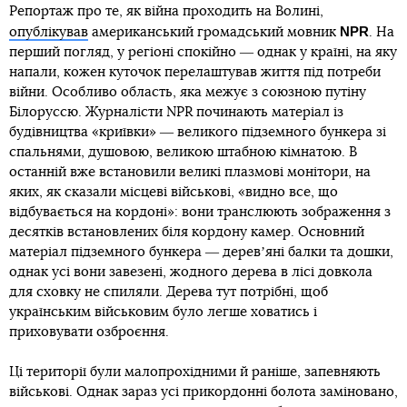
Репортаж про те, як війна проходить на Волині,
NPR
опублікував
американський громадський мовник
. На
перший погляд, у регіоні спокійно ― однак у країні, на яку
напали, кожен куточок перелаштував життя під потреби
війни. Особливо область, яка межує з союзною путіну
Білоруссю. Журналісти NPR починають матеріал із
будівництва «криївки» ― великого підземного бункера зі
спальнями, душовою, великою штабною кімнатою. В
останній вже встановили великі плазмові монітори, на
яких, як сказали місцеві військові, «видно все, що
відбувається на кордоні»: вони транслюють зображення з
десятків встановлених біля кордону камер. Основний
матеріал підземного бункера ― деревʼяні балки та дошки,
однак усі вони завезені, жодного дерева в лісі довкола
для сховку не спиляли. Дерева тут потрібні, щоб
українським військовим було легше ховатись і
приховувати озброєння.
Ці території були малопрохідними й раніше, запевняють
військові. Однак зараз усі прикордонні болота заміновано,