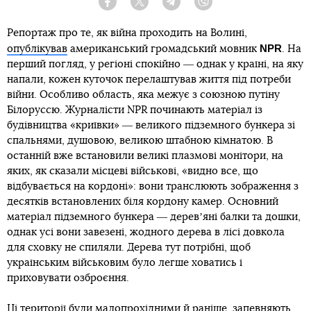
Facebook
Twitter
Telegram
Viber
Репортаж про те, як війна проходить на Волині,
NPR
опублікував
американський громадський мовник
. На
перший погляд, у регіоні спокійно ― однак у країні, на яку
напали, кожен куточок перелаштував життя під потреби
війни. Особливо область, яка межує з союзною путіну
Білоруссю. Журналісти NPR починають матеріал із
будівництва «криївки» ― великого підземного бункера зі
спальнями, душовою, великою штабною кімнатою. В
останній вже встановили великі плазмові монітори, на
яких, як сказали місцеві військові, «видно все, що
відбувається на кордоні»: вони транслюють зображення з
десятків встановлених біля кордону камер. Основний
матеріал підземного бункера ― деревʼяні балки та дошки,
однак усі вони завезені, жодного дерева в лісі довкола
для сховку не спиляли. Дерева тут потрібні, щоб
українським військовим було легше ховатись і
приховувати озброєння.
Ці території були малопрохідними й раніше, запевняють