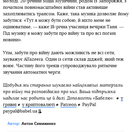
молоді. 20-річний Міша Музичний, родом із Запоріжжя, з
початком повномасштабної війни став активніше
захоплюватись трансом. Каже, така музика дозволяє йому
забутися. «Тут я можу бути собою, й ніхто мене не
оцінюватиме, ― каже 18-річна учасниця вечірки Таня. ―
Під музику я можу забути про війну та про всі погані
новини».
Утім, забути про війну дають можливість не всі сети,
зауважує AlJazeera. Один із сетів склав діджей, який теж
воює. Частину його треків супроводжувало ритмічне
звучання автоматної черги.
Щобудня ми старанно шукаємо найцікавіші матеріали
про війну та розповідаємо про них. Ваша підтримка
надихає нас робити це й далі. Допомогти «Бабелю»: 🔸
у
гривні
🔸
у криптовалюті
🔸
Patreon
🔸
PayPal:
paypal@babel.ua
Автор:
Антон Семиженко