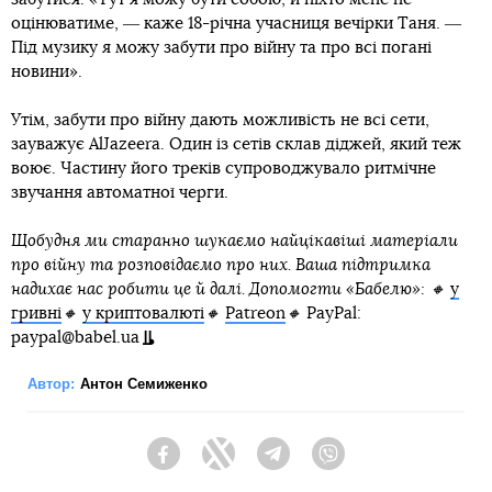
оцінюватиме, ― каже 18-річна учасниця вечірки Таня. ―
Під музику я можу забути про війну та про всі погані
новини».
Утім, забути про війну дають можливість не всі сети,
зауважує AlJazeera. Один із сетів склав діджей, який теж
воює. Частину його треків супроводжувало ритмічне
звучання автоматної черги.
Щобудня ми старанно шукаємо найцікавіші матеріали
про війну та розповідаємо про них. Ваша підтримка
надихає нас робити це й далі. Допомогти «Бабелю»: 🔸
у
гривні
🔸
у криптовалюті
🔸
Patreon
🔸
PayPal:
paypal@babel.ua
Автор:
Антон Семиженко
Facebook
Twitter
Telegram
Viber