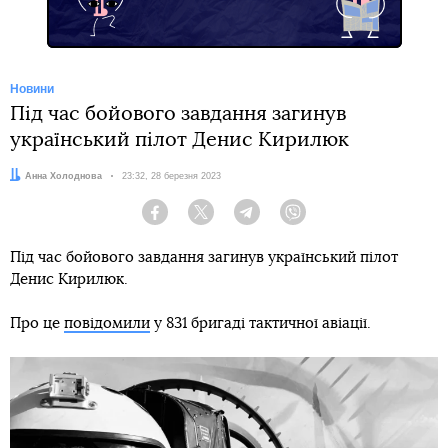
Новини
Під час бойового завдання загинув
український пілот Денис Кирилюк
Автор:
Анна Холоднова
Дата:
23:32, 28 березня 2023
Facebook
Twitter
Telegram
Viber
Під час бойового завдання загинув український пілот
Денис Кирилюк.
Про це
повідомили
у 831 бригаді тактичної авіації.