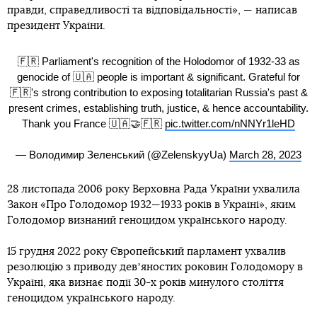
правди, справедливості та відповідальності», — написав
президент України.
🇫🇷 Parliament's recognition of the Holodomor of 1932-33 as
genocide of 🇺🇦 people is important & significant. Grateful for
🇫🇷's strong contribution to exposing totalitarian Russia's past &
present crimes, establishing truth, justice, & hence accountability.
Thank you France 🇺🇦🤝🇫🇷
pic.twitter.com/nNNYr1leHD
— Володимир Зеленський (@ZelenskyyUa)
March 28, 2023
28 листопада 2006 року Верховна Рада України ухвалила
Закон «Про Голодомор 1932—1933 років в Україні», яким
Голодомор визнаний геноцидом українського народу.
15 грудня 2022 року Європейський парламент ухвалив
резолюцію з приводу девʼяностих роковин Голодомору в
Україні, яка визнає події 30-х років минулого століття
геноцидом українського народу.