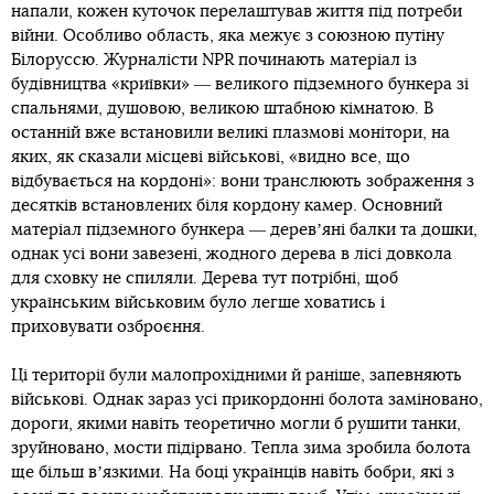
напали, кожен куточок перелаштував життя під потреби
війни. Особливо область, яка межує з союзною путіну
Білоруссю. Журналісти NPR починають матеріал із
будівництва «криївки» ― великого підземного бункера зі
спальнями, душовою, великою штабною кімнатою. В
останній вже встановили великі плазмові монітори, на
яких, як сказали місцеві військові, «видно все, що
відбувається на кордоні»: вони транслюють зображення з
десятків встановлених біля кордону камер. Основний
матеріал підземного бункера ― деревʼяні балки та дошки,
однак усі вони завезені, жодного дерева в лісі довкола
для сховку не спиляли. Дерева тут потрібні, щоб
українським військовим було легше ховатись і
приховувати озброєння.
Ці території були малопрохідними й раніше, запевняють
військові. Однак зараз усі прикордонні болота заміновано,
дороги, якими навіть теоретично могли б рушити танки,
зруйновано, мости підірвано. Тепла зима зробила болота
ще більш вʼязкими. На боці українців навіть бобри, які з