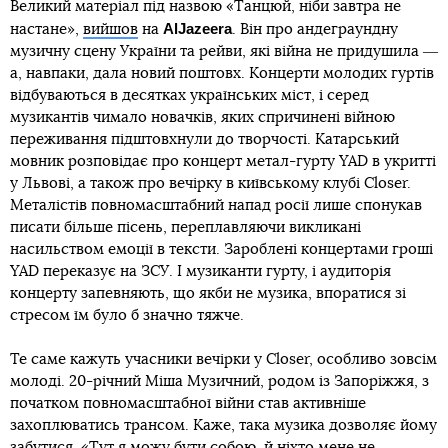
Великий матеріал під назвою «Танцюй, ніби завтра не
AlJazeera
настане»,
вийшов
на
. Він про андеграундну
музичну сцену України та рейви, які війна не придушила ―
а, навпаки, дала новий поштовх. Концерти молодих гуртів
відбуваються в десятках українських міст, і серед
музикантів чимало новачків, яких спричинені війною
переживання підштовхнули до творчості. Катарський
мовник розповідає про концерт метал-гурту YAD в укритті
у Львові, а також про вечірку в київському клубі Closer.
Металістів повномасштабний напад росії лише спонукав
писати більше пісень, переплавляючи викликані
насильством емоції в тексти. Зароблені концертами гроші
YAD переказує на ЗСУ. І музиканти гурту, і аудиторія
концерту запевняють, що якби не музика, впоратися зі
стресом їм було б значно тяжче.
Те саме кажуть учасники вечірки у Closer, особливо зовсім
молоді. 20-річний Міша Музичний, родом із Запоріжжя, з
початком повномасштабної війни став активніше
захоплюватись трансом. Каже, така музика дозволяє йому
забутися. «Тут я можу бути собою, й ніхто мене не