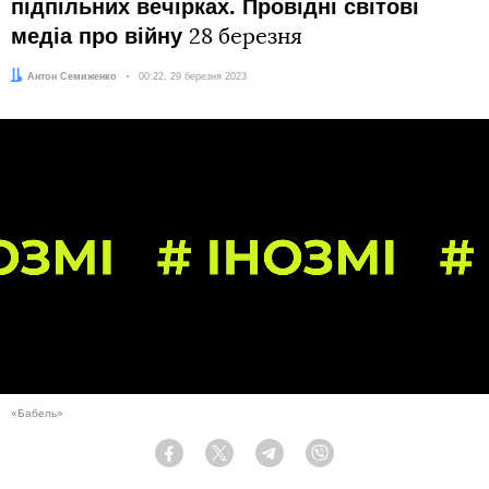
підпільних вечірках. Провідні світові
медіа про війну
28 березня
Автор:
Антон Семиженко
Дата:
00:22, 29 березня 2023
«Бабель»
Facebook
Twitter
Telegram
Viber