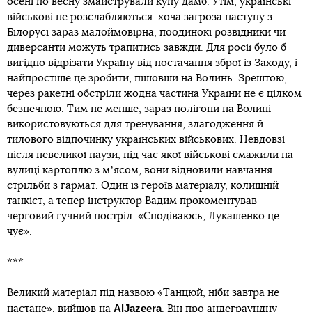
осені по весну змайстрували купу дамб. Утім, українські
військові не розслабляються: хоча загроза наступу з
Білорусі зараз малоймовірна, поодинокі розвідники чи
диверсанти можуть трапитись завжди. Для росії було б
вигідно відрізати Україну від постачання зброї із Заходу, і
найпростіше це зробити, пішовши на Волинь. Зрештою,
через ракетні обстріли жодна частина України не є цілком
безпечною. Тим не менше, зараз полігони на Волині
використовуються для тренування, злагодження й
тилового відпочинку українських військових. Невдовзі
після невеликої паузи, під час якої військові смажили на
вулиці картоплю з мʼясом, вони відновили навчання
стрільби з гармат. Один із героїв матеріалу, колишній
танкіст, а тепер інструктор Вадим прокоментував
черговий гучний постріл: «Сподіваюсь, Лукашенко це
чує».
***
Великий матеріал під назвою «Танцюй, ніби завтра не
AlJazeera
настане»,
вийшов
на
. Він про андеграундну