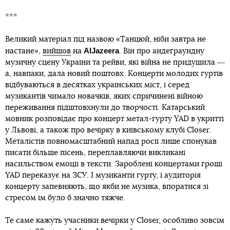
***
Великий матеріал під назвою «Танцюй, ніби завтра не
AlJazeera
настане»,
вийшов
на
. Він про андеграундну
музичну сцену України та рейви, які війна не придушила ―
а, навпаки, дала новий поштовх. Концерти молодих гуртів
відбуваються в десятках українських міст, і серед
музикантів чимало новачків, яких спричинені війною
переживання підштовхнули до творчості. Катарський
мовник розповідає про концерт метал-гурту YAD в укритті
у Львові, а також про вечірку в київському клубі Closer.
Металістів повномасштабний напад росії лише спонукав
писати більше пісень, переплавляючи викликані
насильством емоції в тексти. Зароблені концертами гроші
YAD переказує на ЗСУ. І музиканти гурту, і аудиторія
концерту запевняють, що якби не музика, впоратися зі
стресом їм було б значно тяжче.
Те саме кажуть учасники вечірки у Closer, особливо зовсім