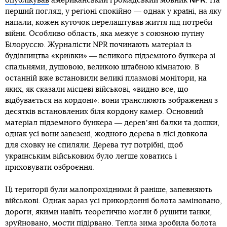
опублікував
американський громадський мовник
. На
перший погляд, у регіоні спокійно ― однак у країні, на яку
напали, кожен куточок перелаштував життя під потреби
війни. Особливо область, яка межує з союзною путіну
Білоруссю. Журналісти NPR починають матеріал із
будівництва «криївки» ― великого підземного бункера зі
спальнями, душовою, великою штабною кімнатою. В
останній вже встановили великі плазмові монітори, на
яких, як сказали місцеві військові, «видно все, що
відбувається на кордоні»: вони транслюють зображення з
десятків встановлених біля кордону камер. Основний
матеріал підземного бункера ― деревʼяні балки та дошки,
однак усі вони завезені, жодного дерева в лісі довкола
для сховку не спиляли. Дерева тут потрібні, щоб
українським військовим було легше ховатись і
приховувати озброєння.
Ці території були малопрохідними й раніше, запевняють
військові. Однак зараз усі прикордонні болота заміновано,
дороги, якими навіть теоретично могли б рушити танки,
зруйновано, мости підірвано. Тепла зима зробила болота