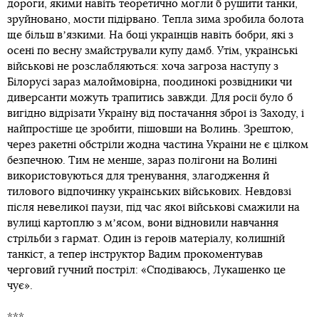
дороги, якими навіть теоретично могли б рушити танки,
зруйновано, мости підірвано. Тепла зима зробила болота
ще більш вʼязкими. На боці українців навіть бобри, які з
осені по весну змайстрували купу дамб. Утім, українські
військові не розслабляються: хоча загроза наступу з
Білорусі зараз малоймовірна, поодинокі розвідники чи
диверсанти можуть трапитись завжди. Для росії було б
вигідно відрізати Україну від постачання зброї із Заходу, і
найпростіше це зробити, пішовши на Волинь. Зрештою,
через ракетні обстріли жодна частина України не є цілком
безпечною. Тим не менше, зараз полігони на Волині
використовуються для тренування, злагодження й
тилового відпочинку українських військових. Невдовзі
після невеликої паузи, під час якої військові смажили на
вулиці картоплю з мʼясом, вони відновили навчання
стрільби з гармат. Один із героїв матеріалу, колишній
танкіст, а тепер інструктор Вадим прокоментував
черговий гучний постріл: «Сподіваюсь, Лукашенко це
чує».
***