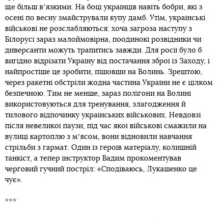
ще більш вʼязкими. На боці українців навіть бобри, які з
осені по весну змайстрували купу дамб. Утім, українські
військові не розслабляються: хоча загроза наступу з
Білорусі зараз малоймовірна, поодинокі розвідники чи
диверсанти можуть трапитись завжди. Для росії було б
вигідно відрізати Україну від постачання зброї із Заходу, і
найпростіше це зробити, пішовши на Волинь. Зрештою,
через ракетні обстріли жодна частина України не є цілком
безпечною. Тим не менше, зараз полігони на Волині
використовуються для тренування, злагодження й
тилового відпочинку українських військових. Невдовзі
після невеликої паузи, під час якої військові смажили на
вулиці картоплю з мʼясом, вони відновили навчання
стрільби з гармат. Один із героїв матеріалу, колишній
танкіст, а тепер інструктор Вадим прокоментував
черговий гучний постріл: «Сподіваюсь, Лукашенко це
чує».
***