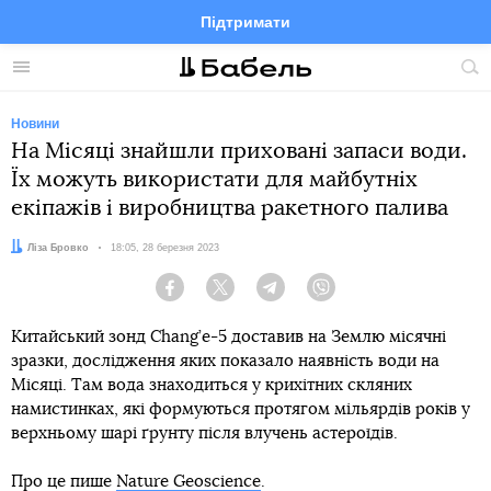
Підтримати
Facebook
Telegram
Twitter
Instagram
Меню
По
по
сай
Новини
На Місяці знайшли приховані запаси води.
Їх можуть використати для майбутніх
екіпажів і виробництва ракетного палива
Автор:
Ліза Бровко
Дата:
18:05, 28 березня 2023
Facebook
Twitter
Telegram
Viber
Китайський зонд Chang’e-5 доставив на Землю місячні
зразки, дослідження яких показало наявність води на
Місяці. Там вода знаходиться у крихітних скляних
намистинках, які формуються протягом мільярдів років у
верхньому шарі ґрунту після влучень астероїдів.
Про це пише
Nature Geoscience
.