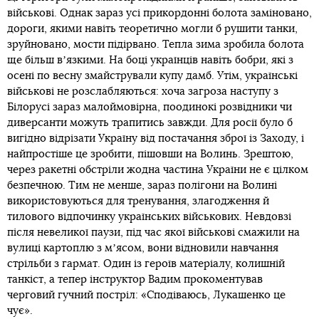
військові. Однак зараз усі прикордонні болота заміновано,
дороги, якими навіть теоретично могли б рушити танки,
зруйновано, мости підірвано. Тепла зима зробила болота
ще більш вʼязкими. На боці українців навіть бобри, які з
осені по весну змайстрували купу дамб. Утім, українські
військові не розслабляються: хоча загроза наступу з
Білорусі зараз малоймовірна, поодинокі розвідники чи
диверсанти можуть трапитись завжди. Для росії було б
вигідно відрізати Україну від постачання зброї із Заходу, і
найпростіше це зробити, пішовши на Волинь. Зрештою,
через ракетні обстріли жодна частина України не є цілком
безпечною. Тим не менше, зараз полігони на Волині
використовуються для тренування, злагодження й
тилового відпочинку українських військових. Невдовзі
після невеликої паузи, під час якої військові смажили на
вулиці картоплю з мʼясом, вони відновили навчання
стрільби з гармат. Один із героїв матеріалу, колишній
танкіст, а тепер інструктор Вадим прокоментував
черговий гучний постріл: «Сподіваюсь, Лукашенко це
чує».