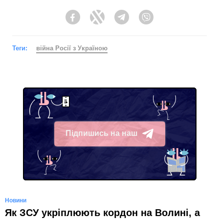
Facebook
Twitter
Telegram
Viber
Теги:
війна Росії з Україною
Підпишись на наш
Telegram
Новини
Як ЗСУ укріплюють кордон на Волині, а