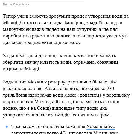
Nature Geoscience
Тепер учені зможуть зрозуміти процес утворення води на
Місяці. До того ж така вода, імовірно, знадобиться для
майбутніх екіпажів людей на наш супутник, а ще для
виробництва ракетного палива, яке використовуватимуть
для місій у віддалені місця космосу.
За даними дослідження, скляні намистинки можуть
зберігати значну кількість води, отриманої сонячним
вітром на Місяці.
Води в цих місячних резервуарах значно більше, ніж
вважалося раніше. Аналіз свідчить, що близько 270
трильйонів кілограмів води може «ховатися» у верхньому
шарі поверхні Місяця, а її склад (вона містить ізотопи
водню, що є на Сонці) відповідає типу води, яка
утворюється під час взаємодії з сонячним вітром.
Тим часом технологічна компанія
Nokia планує
запустити технологію 4G-інтернет на Місяць
уже