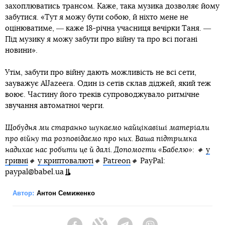
захоплюватись трансом. Каже, така музика дозволяє йому
забутися. «Тут я можу бути собою, й ніхто мене не
оцінюватиме, ― каже 18-річна учасниця вечірки Таня. ―
Під музику я можу забути про війну та про всі погані
новини».
Утім, забути про війну дають можливість не всі сети,
зауважує AlJazeera. Один із сетів склав діджей, який теж
воює. Частину його треків супроводжувало ритмічне
звучання автоматної черги.
Щобудня ми старанно шукаємо найцікавіші матеріали
про війну та розповідаємо про них. Ваша підтримка
надихає нас робити це й далі. Допомогти «Бабелю»: 🔸
у
гривні
🔸
у криптовалюті
🔸
Patreon
🔸
PayPal:
paypal@babel.ua
Автор:
Антон Семиженко