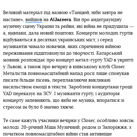
Великий матеріал під назвою «Танцюй, ніби завтра не
AlJazeera
настане»,
вийшов
на
. Він про андеграундну
музичну сцену України та рейви, які війна не придушила ―
а, навпаки, дала новий поштовх. Концерти молодих гуртів
відбуваються в десятках українських міст, і серед
музикантів чимало новачків, яких спричинені війною
переживання підштовхнули до творчості. Катарський
мовник розповідає про концерт метал-гурту YAD в укритті
у Львові, а також про вечірку в київському клубі Closer.
Металістів повномасштабний напад росії лише спонукав
писати більше пісень, переплавляючи викликані
насильством емоції в тексти. Зароблені концертами гроші
YAD переказує на ЗСУ. І музиканти гурту, і аудиторія
концерту запевняють, що якби не музика, впоратися зі
стресом їм було б значно тяжче.
Те саме кажуть учасники вечірки у Closer, особливо зовсім
молоді. 20-річний Міша Музичний, родом із Запоріжжя, з
початком повномасштабної війни став активніше