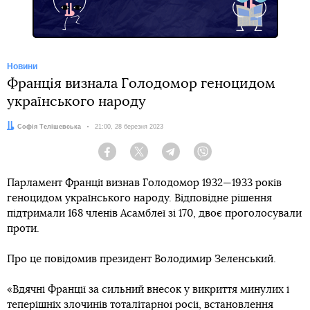
Новини
Франція визнала Голодомор геноцидом
українського народу
Автор:
Софія Телішевська
Дата:
21:00, 28 березня 2023
Facebook
Twitter
Telegram
Viber
Парламент Франції визнав Голодомор 1932—1933 років
геноцидом українського народу. Відповідне рішення
підтримали 168 членів Асамблеї зі 170, двоє проголосували
проти.
Про це повідомив президент Володимир Зеленський.
«Вдячні Франції за сильний внесок у викриття минулих і
теперішніх злочинів тоталітарної росії, встановлення