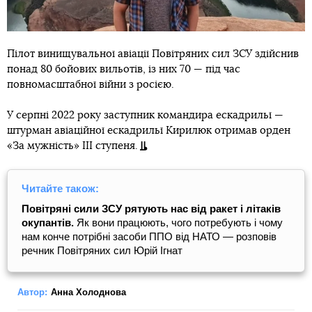
Пілот винищувальної авіації Повітряних сил ЗСУ здійснив
понад 80 бойових вильотів, із них 70 — під час
повномасштабної війни з росією.
У серпні 2022 року заступник командира ескадрильї —
штурман авіаційної ескадрильї Кирилюк отримав орден
«За мужність» ІІІ ступеня.
Читайте також:
Повітряні сили ЗСУ рятують нас від ракет і літаків
окупантів.
Як вони працюють, чого потребують і чому
нам конче потрібні засоби ППО від НАТО — розповів
речник Повітряних сил Юрій Ігнат
Автор:
Анна Холоднова