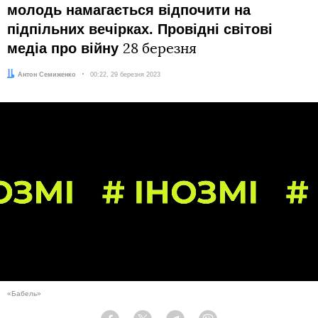
молодь намагається відпочити на
підпільних вечірках. Провідні світові
медіа про війну
28 березня
Автор:
Антон Семиженко
Дата:
00:22, 29 березня 2023
«Бабель»